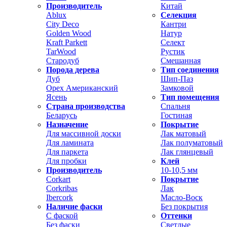
Производитель
Китай
Ablux
Селекция
City Deco
Кантри
Golden Wood
Натур
Kraft Parkett
Селект
TarWood
Рустик
Стародуб
Смешанная
Порода дерева
Тип соединения
Дуб
Шип-Паз
Орех Американский
Замковой
Ясень
Тип помещения
Страна производства
Спальня
Беларусь
Гостиная
Назначение
Покрытие
Для массивной доски
Лак матовый
Для ламината
Лак полуматовый
Для паркета
Лак глянцевый
Для пробки
Клей
Производитель
10-10,5 мм
Corkart
Покрытие
Corkribas
Лак
Ibercork
Масло-Воск
Наличие фаски
Без покрытия
С фаской
Оттенки
Без фаски
Светлые