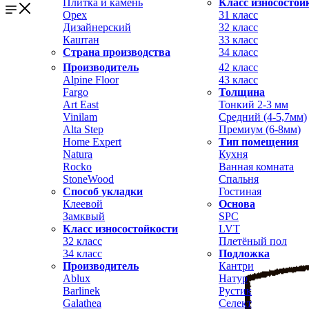
Плитка и камень
Класс износостой
Орех
31 класс
Дизайнерский
32 класс
Каштан
33 класс
Страна производства
34 класс
Производитель
42 класс
Alpine Floor
43 класс
Fargo
Толщина
Art East
Тонкий 2-3 мм
Vinilam
Средний (4-5,7мм)
Alta Step
Премиум (6-8мм)
Home Expert
Тип помещения
Natura
Кухня
Rocko
Ванная комната
StoneWood
Спальня
Способ укладки
Гостиная
Клеевой
Основа
Замквый
SPC
Класс износостойкости
LVT
32 класс
Плетёный пол
34 класс
Подложка
Производитель
Кантри
Ablux
Натур
Barlinek
Рустик
Galathea
Селект