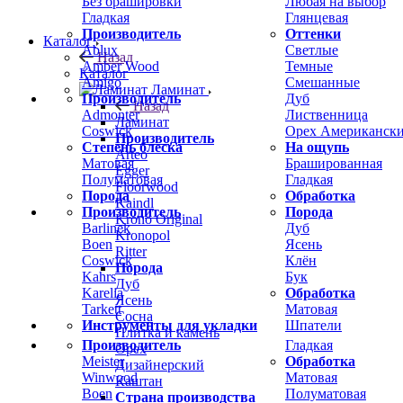
Без брашировки
Любая на выбор
Гладкая
Глянцевая
Производитель
Оттенки
Каталог
Ablux
Светлые
Назад
Amber Wood
Темные
Каталог
Amigo
Смешанные
Ламинат
Производитель
Дуб
Назад
Admonter
Лиственница
Ламинат
Coswick
Орех Американск
Производитель
Степень блеска
На ощупь
Arteo
Матовая
Брашированная
Egger
Полуматовая
Гладкая
Floorwood
Порода
Обработка
Kaindl
Производитель
Порода
Krono Original
Barlinek
Дуб
Kronopol
Boen
Ясень
Ritter
Coswick
Клён
Порода
Kahrs
Бук
Дуб
Karelia
Обработка
Ясень
Tarkett
Матовая
Сосна
Инструменты для укладки
Шпатели
Плитка и камень
Производитель
Гладкая
Орех
Meister
Обработка
Дизайнерский
Winwood
Матовая
Каштан
Boen
Полуматовая
Страна производства