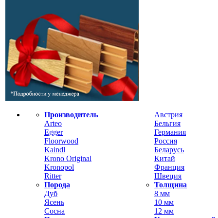
Производитель
Австрия
Arteo
Бельгия
Egger
Германия
Floorwood
Россия
Kaindl
Беларусь
Krono Original
Китай
Kronopol
Франция
Ritter
Швеция
Порода
Толщина
Дуб
8 мм
Ясень
10 мм
Сосна
12 мм