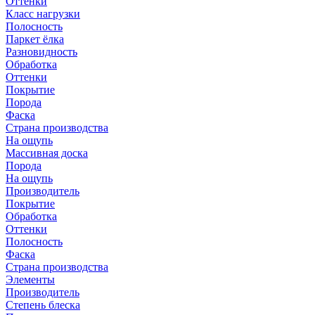
Оттенки
Класс нагрузки
Полосность
Паркет ёлка
Разновидность
Обработка
Оттенки
Покрытие
Порода
Фаска
Страна производства
На ощупь
Массивная доска
Порода
На ощупь
Производитель
Покрытие
Обработка
Оттенки
Полосность
Фаска
Страна производства
Элементы
Производитель
Степень блеска