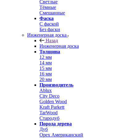
Светлые
Тёмные
Смешанные
Фаска
С фаской
Без фаски
Инженерная доска
Назад
Инженерная доска
Толщина
12 мм
14 мм
15 мм
16 мм
20 мм
Производитель
Ablux
City Deco
Golden Wood
Kraft Parkett
TarWood
Стародуб
Порода дерева
Дуб
Орех Американский