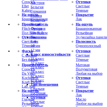
Coswick
Оттенки
Австрия
Ellet
Светлые
Бельгия
Kahrs
Темные
Германия
На ощупь
Покрытие
Россия
Брашированная
Лак
Беларусь
Производитель
На ощупь
Китай
Flitch Design
Брашированная
Франция
Пол Вам В Дом
Рельефная
Швеция
Оттенок
3д (мозайка панели
Толщина
Светлый
Полосность
8 мм
Тёмный
Однополосный
10 мм
12 мм
Фаска
Оттенки
Класс износостойкости
С фаской
Светлые
31 класс
Без фаски
Тёмные
32 класс
Производитель
Матовая
33 класс
Coswick
Полуматовая
34 класс
Da Vinci
Любая на выбор
42 класс
Kochanelli
Оттенки
43 класс
Kraft Parkett
Светлые
Тип помещения
Lab Arte
Темные
Спальня
На ощупь
Покрытие
Гостиная
Брашированная
Лак
Оттенки
Гладкая
Масло
Светлые
Рельефная
Любое на выбор
Темные