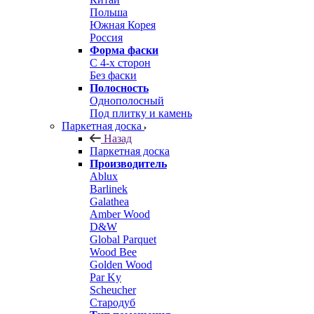
Польша
Южная Корея
Россия
Форма фаски
С 4-х сторон
Без фаски
Полосность
Однополосный
Под плитку и камень
Паркетная доска
Назад
Паркетная доска
Производитель
Ablux
Barlinek
Galathea
Amber Wood
D&W
Global Parquet
Wood Bee
Golden Wood
Par Ky
Scheucher
Стародуб