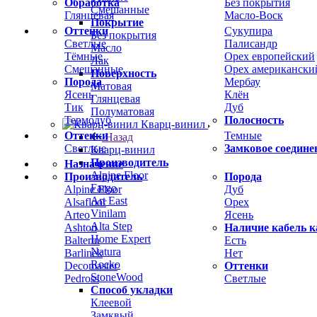
Обработка
Без покрытия
Смешанные
Глянцевая
Масло-Воск
Покрытие
Оттенки
Сукупира
Без покрытия
Светлые
Палисандр
Масло
Тёмные
Орех европейский
Лак
Смешанные
Орех американски
Поверхность
Порода
Мербау
Матовая
Ясень
Клён
Глянцевая
Тик
Дуб
Полуматовая
Термодуб
Полосность
Кварц-винил
Оттенки
Темные
Назад
Светлые
Замковое соедине
Кварц-винил
Производитель
Назначение
Alpine Floor
Производитель
Порода
Fargo
Alpine Floor
Дуб
Art East
Alsafloor
Орех
Vinilam
Arteo
Ясень
Alta Step
Ashton
Наличие кабель к
Home Expert
Balterio
Есть
Natura
Barlinek
Нет
Rocko
Decomaster
Оттенки
StoneWood
Pedross
Светлые
Способ укладки
Клеевой
Замквый