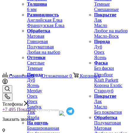
Толщина
Темные
6 мм
Смешанные
Разновидность
Покрытие
Английская Ёлка
Лак
Французская Ёлка
Масло
Обработка
Любое на выбор
Матовая
Масло-Воск
Глянцевая
Порода
Полуматовая
Дуб
Любая на выбор
Орех
Оттенки
Ясень
Светлые
Фаска
Темные
Без фаски
Порода
Ekzofloor
Сравнение
0
Отложенные
0
Корзина
0
Дуб
Kraft Parkett
Ясень
Корона Exotic
Мербау
Стародуб
Орех
Покрытие
Орех
Лак
Телефоны
Бамбук
Масло
+7 495
Показать
Круглосуточно
Тик
Без покрытия
Ятоба
Обработка
Заказать звонок
На ощупь
Полуматовая
Брашированная
Матовая