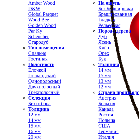
Amber Wood
На ощупь
D&W
Без Брашировки
Global Parquet
Брашированная
Wood Bee
Гладкая
Golden Wood
Рельефная
Par Ky
Порода дерева
Scheucher
Дуб
Стародуб
Ясень
Тип помещения
Клён
Спальня
Орех
Гостиная
Бук
Полосность
Толщина
Ёлочкой
14 мм
Голландский
15 мм
Однополосный
13 мм
Двухполосный
12 мм
Трёхполосный
Страна производ
Селекция
Австрия
Без отбора
Бельгия
Толщина
Канада
12 мм
Россия
14 мм
Польша
15 мм
США
16 мм
Германия
20 мм
Италия