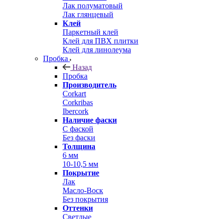
Лак полуматовый
Лак глянцевый
Клей
Паркетный клей
Клей для ПВХ плитки
Клей для линолеума
Пробка
Назад
Пробка
Производитель
Corkart
Corkribas
Ibercork
Наличие фаски
С фаской
Без фаски
Толщина
6 мм
10-10,5 мм
Покрытие
Лак
Масло-Воск
Без покрытия
Оттенки
Светлые