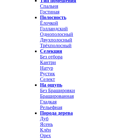
Тип помещения
Спальня
Гостиная
Полосность
Ёлочкой
Голландский
Однополосный
Двухполосный
Трёхполосный
Селекция
Без отбора
Кантри
Натур
Рустик
Селект
На ощупь
Без Брашировки
Брашированная
Гладкая
Рельефная
Порода дерева
Дуб
Ясень
Клён
Орех