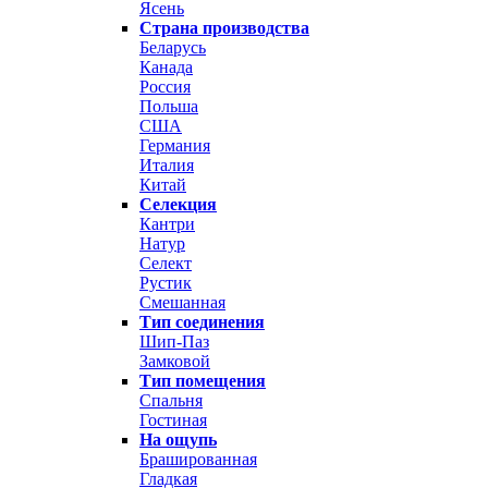
Ясень
Страна производства
Беларусь
Канада
Россия
Польша
США
Германия
Италия
Китай
Селекция
Кантри
Натур
Селект
Рустик
Смешанная
Тип соединения
Шип-Паз
Замковой
Тип помещения
Спальня
Гостиная
На ощупь
Брашированная
Гладкая