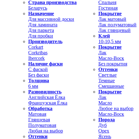
Страна производства
Спальня
Беларусь
Гостиная
Назначение
Покрытие
Для массивной доски
Лак матовый
Для ламината
Лак полуматовый
Для паркета
Лак глянцевый
Для пробки
Клей
Производитель
10-10,5 мм
Corkart
Покрытие
Corkribas
Лак
Ibercork
Масло-Воск
Наличие фаски
Без покрытия
С фаской
Оттенки
Без фаски
Светлые
Толщина
Темные
6 мм
Смешанные
Разновидность
Покрытие
Английская Ёлка
Лак
Французская Ёлка
Масло
Обработка
Любое на выбор
Матовая
Масло-Воск
Глянцевая
Порода
Полуматовая
Дуб
Любая на выбор
Орех
Оттенки
Ясень