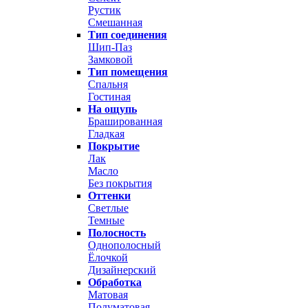
Рустик
Смешанная
Тип соединения
Шип-Паз
Замковой
Тип помещения
Спальня
Гостиная
На ощупь
Брашированная
Гладкая
Покрытие
Лак
Масло
Без покрытия
Оттенки
Светлые
Темные
Полосность
Однополосный
Ёлочкой
Дизайнерский
Обработка
Матовая
Полуматовая