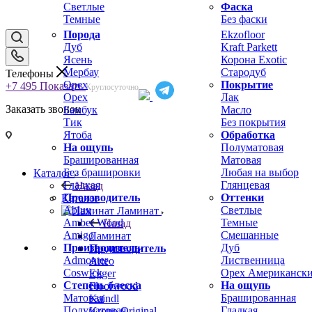
Светлые
Фаска
Темные
Без фаски
Порода
Ekzofloor
Дуб
Kraft Parkett
Ясень
Корона Exotic
Мербау
Стародуб
Телефоны
Орех
Покрытие
+7 495
Показать
Круглосуточно
Орех
Лак
Заказать звонок
Бамбук
Масло
Тик
Без покрытия
Ятоба
Обработка
На ощупь
Полуматовая
Брашированная
Матовая
Без брашировки
Любая на выбор
Каталог
Гладкая
Глянцевая
Назад
Производитель
Оттенки
Каталог
Ablux
Светлые
Ламинат
Amber Wood
Темные
Назад
Amigo
Смешанные
Ламинат
Производитель
Дуб
Производитель
Admonter
Лиственница
Arteo
Coswick
Орех Американск
Egger
Степень блеска
На ощупь
Floorwood
Матовая
Брашированная
Kaindl
Полуматовая
Гладкая
Krono Original