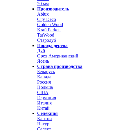
20 мм
Производитель
Ablux
City Deco
Golden Wood
Kraft Parkett
TarWood
Стародуб
Порода дерева
Дуб
Орех Американский
Ясень
Страна производства
Беларусь
Канада
Россия
Польша
США
Германия
Италия
Китай
Селекция
Кантри
Натур
Селект