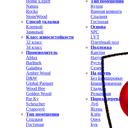
Home Expert
Тип помещения
Natura
Кухня
Rocko
Ванная комната
StoneWood
Спальня
Способ укладки
Гостиная
Клеевой
Основа
Замквый
SPC
Класс износостойкости
LVT
32 класс
Плетёный пол
34 класс
Подложка
Производитель
Кантри
Ablux
Натур
Barlinek
Рустик
Galathea
Селект
Amber Wood
На ощупь
D&W
Без Брашировки
Global Parquet
Брашированная
Wood Bee
Гладкая
Golden Wood
Рельефная
Par Ky
Порода дерева
Scheucher
Дуб
Стародуб
Ясень
Тип помещения
Клён
Спальня
Орех
Гостиная
Бук