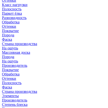
Оттенки
Класс нагрузки
Полосность
Паркет ёлка
Разновидность
Обработка
Оттенки
Покрытие
Порода
Фаска
Страна производства
На ощупь
Массивная доска
Порода
На ощупь
Производитель
Покрытие
Обработка
Оттенки
Полосность
Фаска
Страна производства
Элементы
Производитель
Степень блеска