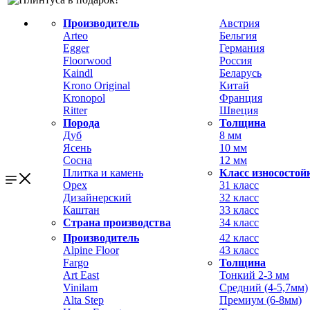
Производитель
Австрия
Arteo
Бельгия
Egger
Германия
Floorwood
Россия
Kaindl
Беларусь
Krono Original
Китай
Kronopol
Франция
Ritter
Швеция
Порода
Толщина
Дуб
8 мм
Ясень
10 мм
Сосна
12 мм
Плитка и камень
Класс износостой
Орех
31 класс
Дизайнерский
32 класс
Каштан
33 класс
Страна производства
34 класс
Производитель
42 класс
Alpine Floor
43 класс
Fargo
Толщина
Art East
Тонкий 2-3 мм
Vinilam
Средний (4-5,7мм)
Alta Step
Премиум (6-8мм)