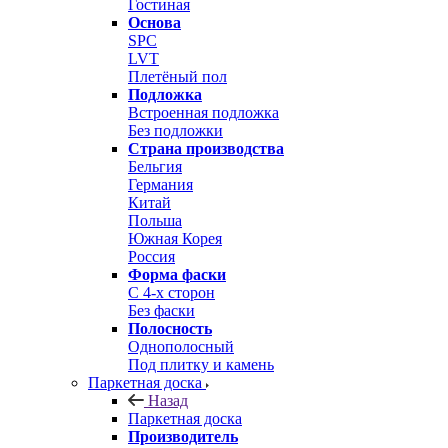
Гостиная
Основа
SPC
LVT
Плетёный пол
Подложка
Встроенная подложка
Без подложки
Страна производства
Бельгия
Германия
Китай
Польша
Южная Корея
Россия
Форма фаски
С 4-х сторон
Без фаски
Полосность
Однополосный
Под плитку и камень
Паркетная доска
Назад
Паркетная доска
Производитель