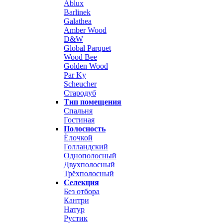
Ablux
Barlinek
Galathea
Amber Wood
D&W
Global Parquet
Wood Bee
Golden Wood
Par Ky
Scheucher
Стародуб
Тип помещения
Спальня
Гостиная
Полосность
Ёлочкой
Голландский
Однополосный
Двухполосный
Трёхполосный
Селекция
Без отбора
Кантри
Натур
Рустик