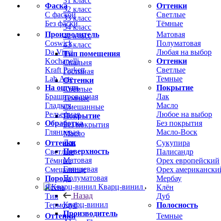
31 класс
Фаска
Оттенки
32 класс
С фаской
Светлые
33 класс
Без фаски
Тёмные
34 класс
Производитель
Матовая
42 класс
Coswick
Полуматовая
43 класс
Da Vinci
Любая на выбор
Тип помещения
Kochanelli
Оттенки
Спальня
Kraft Parkett
Светлые
Гостиная
Lab Arte
Темные
Оттенки
На ощупь
Покрытие
Светлые
Брашированная
Лак
Темные
Гладкая
Масло
Смешанные
Рельефная
Любое на выбор
Покрытие
Обработка
Без покрытия
Без покрытия
Глянцевая
Масло-Воск
Масло
Лак
Оттенки
Сукупира
Поверхность
Светлые
Палисандр
Матовая
Тёмные
Орех европейский
Глянцевая
Смешанные
Орех американски
Полуматовая
Порода
Мербау
Кварц-винил
Ясень
Клён
Назад
Тик
Дуб
Кварц-винил
Термодуб
Полосность
Производитель
Оттенки
Темные