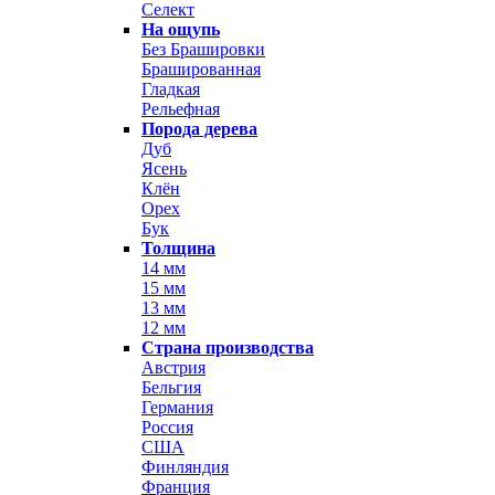
Селект
На ощупь
Без Брашировки
Брашированная
Гладкая
Рельефная
Порода дерева
Дуб
Ясень
Клён
Орех
Бук
Толщина
14 мм
15 мм
13 мм
12 мм
Страна производства
Австрия
Бельгия
Германия
Россия
США
Финляндия
Франция