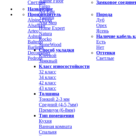
Alpine Floor
Светлые
Замковое соедине
Fargo
Назначение
Art East
Производитель
Порода
Vinilam
Alpine Floor
Дуб
Alta Step
Alsafloor
Орех
Home Expert
Arteo
Ясень
Natura
Ashton
Наличие кабель к
Rocko
Balterio
Есть
StoneWood
Barlinek
Нет
Способ укладки
Decomaster
Оттенки
Клеевой
Pedross
Светлые
Замквый
Класс износостойкости
32 класс
34 класс
42 класс
43 класс
Толщина
Тонкий 2-3 мм
Средний (4-5,7мм)
Премиум (6-8мм)
Тип помещения
Кухня
Ванная комната
Спальня