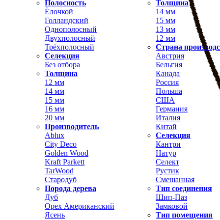
Полосность
Толщина
Ёлочкой
14 мм
Голландский
15 мм
Однополосный
13 мм
Двухполосный
12 мм
Трёхполосный
Страна производ
Селекция
Австрия
Без отбора
Бельгия
Толщина
Канада
12 мм
Россия
14 мм
Польша
15 мм
США
16 мм
Германия
20 мм
Италия
Производитель
Китай
Ablux
Селекция
City Deco
Кантри
Golden Wood
Натур
Kraft Parkett
Селект
TarWood
Рустик
Стародуб
Смешанная
Порода дерева
Тип соединения
Дуб
Шип-Паз
Орех Американский
Замковой
Ясень
Тип помещения