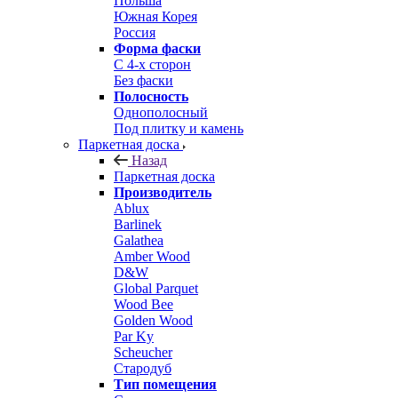
Польша
Южная Корея
Россия
Форма фаски
С 4-х сторон
Без фаски
Полосность
Однополосный
Под плитку и камень
Паркетная доска
Назад
Паркетная доска
Производитель
Ablux
Barlinek
Galathea
Amber Wood
D&W
Global Parquet
Wood Bee
Golden Wood
Par Ky
Scheucher
Стародуб
Тип помещения