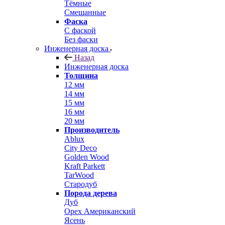
Тёмные
Смешанные
Фаска
С фаской
Без фаски
Инженерная доска
Назад
Инженерная доска
Толщина
12 мм
14 мм
15 мм
16 мм
20 мм
Производитель
Ablux
City Deco
Golden Wood
Kraft Parkett
TarWood
Стародуб
Порода дерева
Дуб
Орех Американский
Ясень