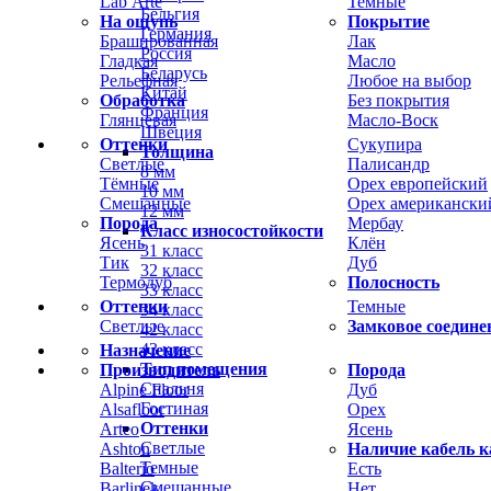
Lab Arte
Темные
Бельгия
На ощупь
Покрытие
Германия
Брашированная
Лак
Россия
Гладкая
Масло
Беларусь
Рельефная
Любое на выбор
Китай
Обработка
Без покрытия
Франция
Глянцевая
Масло-Воск
Швеция
Оттенки
Сукупира
Толщина
Светлые
Палисандр
8 мм
Тёмные
Орех европейский
10 мм
Смешанные
Орех американски
12 мм
Порода
Мербау
Класс износостойкости
Ясень
Клён
31 класс
Тик
Дуб
32 класс
Термодуб
Полосность
33 класс
Оттенки
Темные
34 класс
Светлые
Замковое соедине
42 класс
43 класс
Назначение
Тип помещения
Производитель
Порода
Спальня
Alpine Floor
Дуб
Гостиная
Alsafloor
Орех
Оттенки
Arteo
Ясень
Светлые
Ashton
Наличие кабель к
Темные
Balterio
Есть
Смешанные
Barlinek
Нет