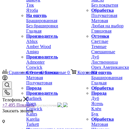
Тик
Без покрытия
Ятоба
Обработка
На ощупь
Полуматовая
Брашированная
Матовая
Без брашировки
Любая на выбор
Гладкая
Глянцевая
Производитель
Оттенки
Ablux
Светлые
Amber Wood
Темные
Amigo
Смешанные
Производитель
Дуб
Admonter
Лиственница
Coswick
Орех Американск
Сравнение
Степень блеска
0
Отложенные
0
Корзина
На ощупь
0
Матовая
Брашированная
Полуматовая
Гладкая
Порода
Обработка
Производитель
Порода
Barlinek
Дуб
Телефоны
Boen
Ясень
+7 495
Показать
Круглосуточно
Coswick
Клён
Заказать звонок
Kahrs
Бук
Karelia
Обработка
Tarkett
Матовая