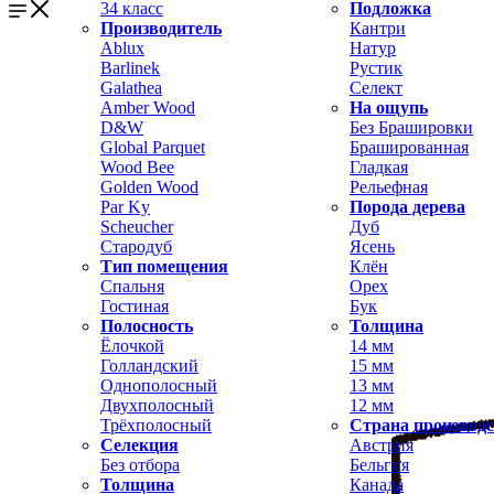
34 класс
Подложка
Производитель
Кантри
Ablux
Натур
Barlinek
Рустик
Galathea
Селект
Amber Wood
На ощупь
D&W
Без Брашировки
Global Parquet
Брашированная
Wood Bee
Гладкая
Golden Wood
Рельефная
Par Ky
Порода дерева
Scheucher
Дуб
Стародуб
Ясень
Тип помещения
Клён
Спальня
Орех
Гостиная
Бук
Полосность
Толщина
Ёлочкой
14 мм
Голландский
15 мм
Однополосный
13 мм
Двухполосный
12 мм
Трёхполосный
Страна производ
Селекция
Австрия
Без отбора
Бельгия
Толщина
Канада