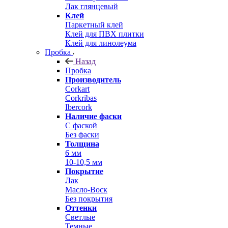
Лак глянцевый
Клей
Паркетный клей
Клей для ПВХ плитки
Клей для линолеума
Пробка
Назад
Пробка
Производитель
Corkart
Corkribas
Ibercork
Наличие фаски
С фаской
Без фаски
Толщина
6 мм
10-10,5 мм
Покрытие
Лак
Масло-Воск
Без покрытия
Оттенки
Светлые
Темные