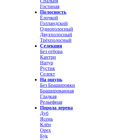
Спальня
Гостиная
Полосность
Ёлочкой
Голландский
Однополосный
Двухполосный
Трёхполосный
Селекция
Без отбора
Кантри
Натур
Рустик
Селект
На ощупь
Без Брашировки
Брашированная
Гладкая
Рельефная
Порода дерева
Дуб
Ясень
Клён
Орех
Бук