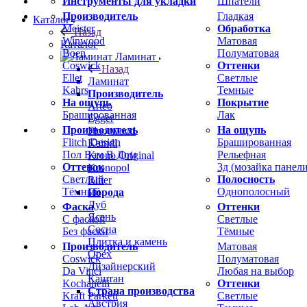
Инструменты для укладки
Шпатели
Производитель
Гладкая
Каталог
Meister
Обработка
Назад
Winwood
Матовая
Каталог
Boen
Полуматовая
Ламинат
Coswick
Оттенки
Назад
Ellet
Светлые
Ламинат
Kahrs
Темные
Производитель
На ощупь
Покрытие
Arteo
Брашированная
Лак
Egger
Производитель
На ощупь
Floorwood
Flitch Design
Брашированная
Kaindl
Пол Вам В Дом
Рельефная
Krono Original
Оттенок
3д (мозайка панели
Kronopol
Светлый
Полосность
Ritter
Тёмный
Однополосный
Порода
Дуб
Фаска
Оттенки
Ясень
С фаской
Светлые
Сосна
Без фаски
Тёмные
Плитка и камень
Производитель
Матовая
Орех
Coswick
Полуматовая
Дизайнерский
Da Vinci
Любая на выбор
Каштан
Kochanelli
Оттенки
Страна производства
Kraft Parkett
Светлые
Австрия