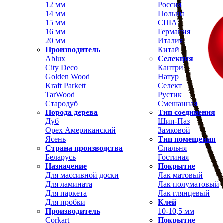
12 мм
Россия
14 мм
Польша
15 мм
США
16 мм
Германия
20 мм
Италия
Производитель
Китай
Ablux
Селекция
City Deco
Кантри
Golden Wood
Натур
Kraft Parkett
Селект
TarWood
Рустик
Стародуб
Смешанная
Порода дерева
Тип соединения
Дуб
Шип-Паз
Орех Американский
Замковой
Ясень
Тип помещения
Страна производства
Спальня
Беларусь
Гостиная
Назначение
Покрытие
Для массивной доски
Лак матовый
Для ламината
Лак полуматовый
Для паркета
Лак глянцевый
Для пробки
Клей
Производитель
10-10,5 мм
Corkart
Покрытие