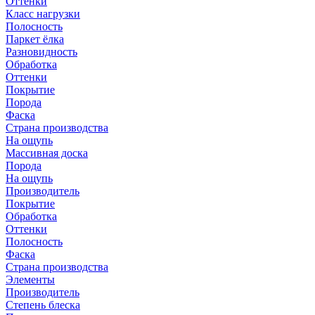
Оттенки
Класс нагрузки
Полосность
Паркет ёлка
Разновидность
Обработка
Оттенки
Покрытие
Порода
Фаска
Страна производства
На ощупь
Массивная доска
Порода
На ощупь
Производитель
Покрытие
Обработка
Оттенки
Полосность
Фаска
Страна производства
Элементы
Производитель
Степень блеска