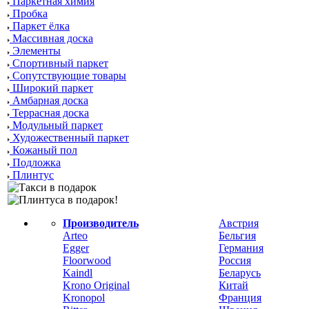
Паркетная химия
Пробка
Паркет ёлка
Массивная доска
Элементы
Спортивный паркет
Сопутствующие товары
Широкий паркет
Амбарная доска
Террасная доска
Модульный паркет
Художественный паркет
Кожаный пол
Подложка
Плинтус
Производитель
Австрия
Arteo
Бельгия
Egger
Германия
Floorwood
Россия
Kaindl
Беларусь
Krono Original
Китай
Kronopol
Франция