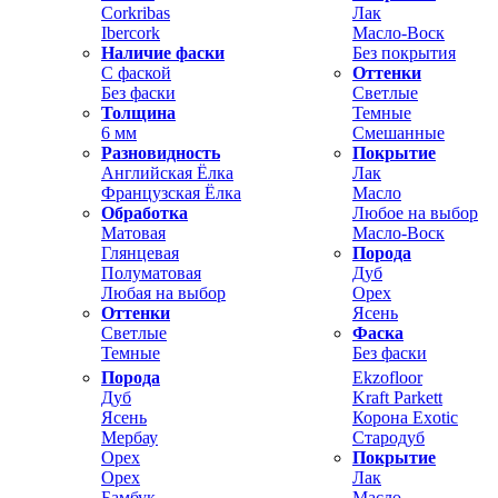
Corkribas
Лак
Ibercork
Масло-Воск
Наличие фаски
Без покрытия
С фаской
Оттенки
Без фаски
Светлые
Толщина
Темные
6 мм
Смешанные
Разновидность
Покрытие
Английская Ёлка
Лак
Французская Ёлка
Масло
Обработка
Любое на выбор
Матовая
Масло-Воск
Глянцевая
Порода
Полуматовая
Дуб
Любая на выбор
Орех
Оттенки
Ясень
Светлые
Фаска
Темные
Без фаски
Порода
Ekzofloor
Дуб
Kraft Parkett
Ясень
Корона Exotic
Мербау
Стародуб
Орех
Покрытие
Орех
Лак
Бамбук
Масло