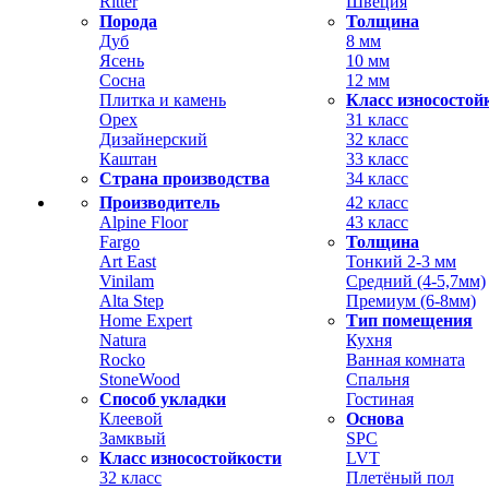
Ritter
Швеция
Порода
Толщина
Дуб
8 мм
Ясень
10 мм
Сосна
12 мм
Плитка и камень
Класс износостой
Орех
31 класс
Дизайнерский
32 класс
Каштан
33 класс
Страна производства
34 класс
Производитель
42 класс
Alpine Floor
43 класс
Fargo
Толщина
Art East
Тонкий 2-3 мм
Vinilam
Средний (4-5,7мм)
Alta Step
Премиум (6-8мм)
Home Expert
Тип помещения
Natura
Кухня
Rocko
Ванная комната
StoneWood
Спальня
Способ укладки
Гостиная
Клеевой
Основа
Замквый
SPC
Класс износостойкости
LVT
32 класс
Плетёный пол