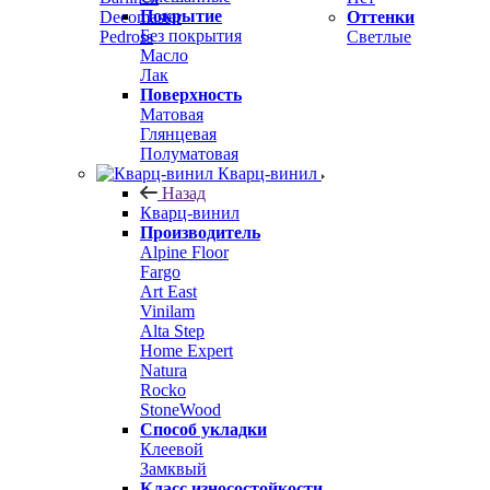
Покрытие
Decomaster
Оттенки
Без покрытия
Pedross
Светлые
Масло
Лак
Поверхность
Матовая
Глянцевая
Полуматовая
Кварц-винил
Назад
Кварц-винил
Производитель
Alpine Floor
Fargo
Art East
Vinilam
Alta Step
Home Expert
Natura
Rocko
StoneWood
Способ укладки
Клеевой
Замквый
Класс износостойкости