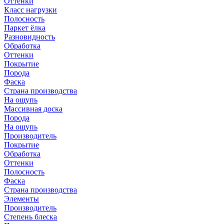
Оттенки
Класс нагрузки
Полосность
Паркет ёлка
Разновидность
Обработка
Оттенки
Покрытие
Порода
Фаска
Страна производства
На ощупь
Массивная доска
Порода
На ощупь
Производитель
Покрытие
Обработка
Оттенки
Полосность
Фаска
Страна производства
Элементы
Производитель
Степень блеска