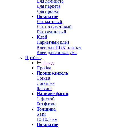
Для ламината
Для паркета
Для пробки
Покрытие
Лак матовый
Лак полуматовый
Лак глянцевый
Клей
Паркетный клей
Клей для ПВХ плитки
Клей для линолеума
Пробка
Назад
Пробка
Производитель
Corkart
Corkribas
Ibercork
Наличие фаски
С фаской
Без фаски
Толщина
6 мм
10-10,5 мм
Покрытие