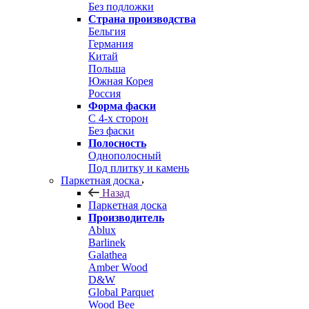
Без подложки
Страна производства
Бельгия
Германия
Китай
Польша
Южная Корея
Россия
Форма фаски
С 4-х сторон
Без фаски
Полосность
Однополосный
Под плитку и камень
Паркетная доска
Назад
Паркетная доска
Производитель
Ablux
Barlinek
Galathea
Amber Wood
D&W
Global Parquet
Wood Bee