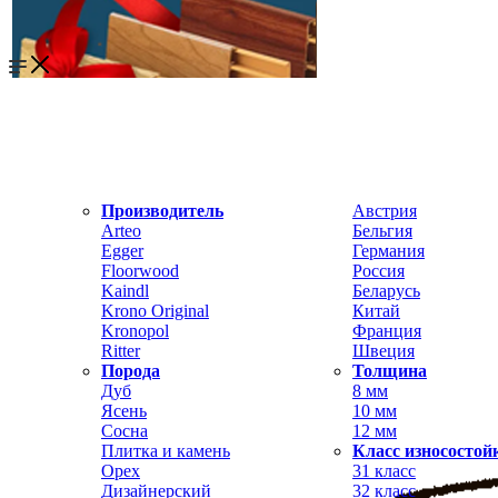
Производитель
Австрия
Arteo
Бельгия
Egger
Германия
Floorwood
Россия
Kaindl
Беларусь
Krono Original
Китай
Kronopol
Франция
Ritter
Швеция
Порода
Толщина
Дуб
8 мм
Ясень
10 мм
Сосна
12 мм
Плитка и камень
Класс износостой
Орех
31 класс
Дизайнерский
32 класс