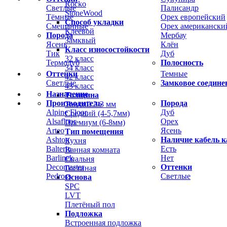
Rocko
Светлые
Палисандр
StoneWood
Тёмные
Орех европейский
Способ укладки
Смешанные
Орех американски
Клеевой
Порода
Мербау
Замквый
Ясень
Клён
Класс износостойкости
Тик
Дуб
32 класс
Термодуб
Полосность
34 класс
Оттенки
Темные
42 класс
Светлые
Замковое соедине
43 класс
Назначение
Толщина
Производитель
Порода
Тонкий 2-3 мм
Alpine Floor
Дуб
Средний (4-5,7мм)
Alsafloor
Орех
Премиум (6-8мм)
Arteo
Ясень
Тип помещения
Ashton
Наличие кабель к
Кухня
Balterio
Есть
Ванная комната
Barlinek
Нет
Спальня
Decomaster
Оттенки
Гостиная
Pedross
Светлые
Основа
SPC
LVT
Плетёный пол
Подложка
Встроенная подложка