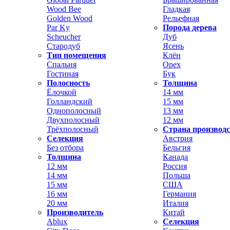
Wood Bee
Гладкая
Golden Wood
Рельефная
Par Ky
Порода дерева
Scheucher
Дуб
Стародуб
Ясень
Тип помещения
Клён
Спальня
Орех
Гостиная
Бук
Полосность
Толщина
Ёлочкой
14 мм
Голландский
15 мм
Однополосный
13 мм
Двухполосный
12 мм
Трёхполосный
Страна производ
Селекция
Австрия
Без отбора
Бельгия
Толщина
Канада
12 мм
Россия
14 мм
Польша
15 мм
США
16 мм
Германия
20 мм
Италия
Производитель
Китай
Ablux
Селекция