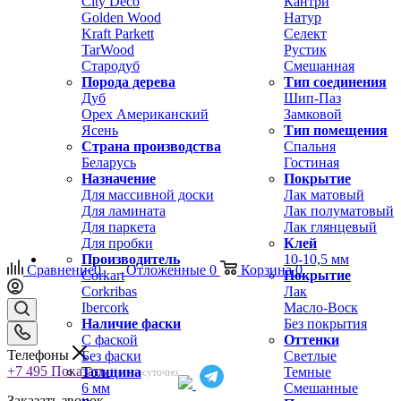
City Deco
Кантри
Golden Wood
Натур
Kraft Parkett
Селект
TarWood
Рустик
Стародуб
Смешанная
Порода дерева
Тип соединения
Дуб
Шип-Паз
Орех Американский
Замковой
Ясень
Тип помещения
Страна производства
Спальня
Беларусь
Гостиная
Назначение
Покрытие
Для массивной доски
Лак матовый
Для ламината
Лак полуматовый
Для паркета
Лак глянцевый
Для пробки
Клей
Производитель
10-10,5 мм
Сравнение
0
Отложенные
0
Корзина
0
Corkart
Покрытие
Corkribas
Лак
Ibercork
Масло-Воск
Наличие фаски
Без покрытия
С фаской
Оттенки
Телефоны
Без фаски
Светлые
+7 495
Показать
Толщина
Темные
Круглосуточно
6 мм
Смешанные
Заказать звонок