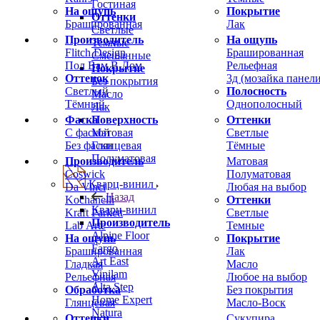
Гостиная
На ощупь
Покрытие
Оттенки
Брашированная
Лак
Светлые
Производитель
На ощупь
Темные
Flitch Design
Брашированная
Смешанные
Пол Вам В Дом
Рельефная
Покрытие
Оттенок
3д (мозайка панели
Без покрытия
Светлый
Полосность
Масло
Тёмный
Однополосный
Лак
Фаска
Оттенки
Поверхность
С фаской
Светлые
Матовая
Без фаски
Тёмные
Глянцевая
Полуматовая
Производитель
Матовая
Coswick
Полуматовая
Кварц-винил
Da Vinci
Любая на выбор
Назад
Kochanelli
Оттенки
Кварц-винил
Kraft Parkett
Светлые
Производитель
Lab Arte
Темные
Alpine Floor
На ощупь
Покрытие
Fargo
Брашированная
Лак
Art East
Гладкая
Масло
Vinilam
Рельефная
Любое на выбор
Alta Step
Обработка
Без покрытия
Home Expert
Глянцевая
Масло-Воск
Natura
Оттенки
Сукупира