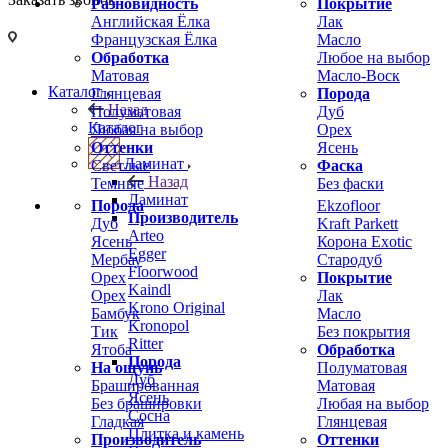
Разновидность
Покрытие
Английская Ёлка
Лак
Французская Ёлка
Масло
Обработка
Любое на выбор
Матовая
Масло-Воск
Каталог
Глянцевая
Порода
Назад
Полуматовая
Дуб
Каталог
Любая на выбор
Орех
Оттенки
Ясень
Ламинат
Светлые
Фаска
Назад
Темные
Без фаски
Ламинат
Порода
Ekzofloor
Производитель
Дуб
Kraft Parkett
Arteo
Ясень
Корона Exotic
Egger
Мербау
Стародуб
Floorwood
Орех
Покрытие
Kaindl
Орех
Лак
Krono Original
Бамбук
Масло
Kronopol
Тик
Без покрытия
Ritter
Ятоба
Обработка
Порода
На ощупь
Полуматовая
Дуб
Брашированная
Матовая
Ясень
Без брашировки
Любая на выбор
Сосна
Гладкая
Глянцевая
Плитка и камень
Производитель
Оттенки