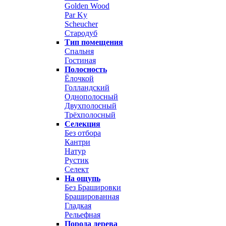
Golden Wood
Par Ky
Scheucher
Стародуб
Тип помещения
Спальня
Гостиная
Полосность
Ёлочкой
Голландский
Однополосный
Двухполосный
Трёхполосный
Селекция
Без отбора
Кантри
Натур
Рустик
Селект
На ощупь
Без Брашировки
Брашированная
Гладкая
Рельефная
Порода дерева