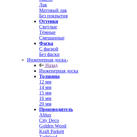
Лак
Матовый лак
Без покрытия
Оттенки
Светлые
Тёмные
Смешанные
Фаска
С фаской
Без фаски
Инженерная доска
Назад
Инженерная доска
Толщина
12 мм
14 мм
15 мм
16 мм
20 мм
Производитель
Ablux
City Deco
Golden Wood
Kraft Parkett
TarWood