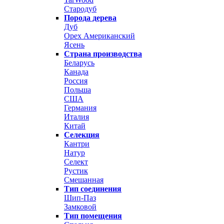
Стародуб
Порода дерева
Дуб
Орех Американский
Ясень
Страна производства
Беларусь
Канада
Россия
Польша
США
Германия
Италия
Китай
Селекция
Кантри
Натур
Селект
Рустик
Смешанная
Тип соединения
Шип-Паз
Замковой
Тип помещения