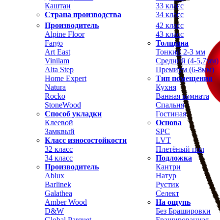
Каштан
33 класс
Страна производства
34 класс
Производитель
42 класс
Alpine Floor
43 класс
Fargo
Толщина
Art East
Тонкий 2-3 мм
Vinilam
Средний (4-5,7мм)
Alta Step
Премиум (6-8мм)
Home Expert
Тип помещения
Natura
Кухня
Rocko
Ванная комната
StoneWood
Спальня
Способ укладки
Гостиная
Клеевой
Основа
Замквый
SPC
Класс износостойкости
LVT
32 класс
Плетёный пол
34 класс
Подложка
Производитель
Кантри
Ablux
Натур
Barlinek
Рустик
Galathea
Селект
Amber Wood
На ощупь
D&W
Без Брашировки
Global Parquet
Брашированная