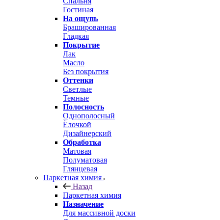
Спальня
Гостиная
На ощупь
Брашированная
Гладкая
Покрытие
Лак
Масло
Без покрытия
Оттенки
Светлые
Темные
Полосность
Однополосный
Ёлочкой
Дизайнерский
Обработка
Матовая
Полуматовая
Глянцевая
Паркетная химия
Назад
Паркетная химия
Назначение
Для массивной доски