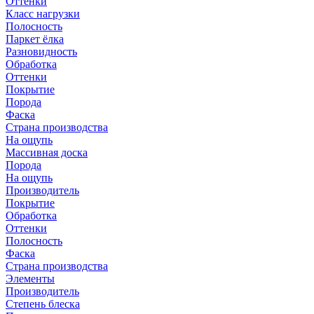
Оттенки
Класс нагрузки
Полосность
Паркет ёлка
Разновидность
Обработка
Оттенки
Покрытие
Порода
Фаска
Страна производства
На ощупь
Массивная доска
Порода
На ощупь
Производитель
Покрытие
Обработка
Оттенки
Полосность
Фаска
Страна производства
Элементы
Производитель
Степень блеска