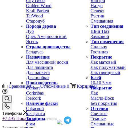
City Deco
Кантри
Golden Wood
Натур
Kraft Parkett
Селект
TarWood
Рустик
Стародуб
Смешанная
Порода дерева
Тип соединения
Дуб
Шип-Паз
Орех Американский
Замковой
Ясень
Тип помещения
Страна производства
Спальня
Беларусь
Гостиная
Назначение
Покрытие
Для массивной доски
Лак матовый
Для ламината
Лак полуматовый
Для паркета
Лак глянцевый
Для пробки
Клей
Производитель
10-10,5 мм
Сравнение
0
Отложенные
0
Корзина
0
Corkart
Покрытие
Corkribas
Лак
Ibercork
Масло-Воск
Наличие фаски
Без покрытия
С фаской
Оттенки
Телефоны
Без фаски
Светлые
+7 495
Показать
Толщина
Темные
Круглосуточно
6 мм
Смешанные
Заказать звонок