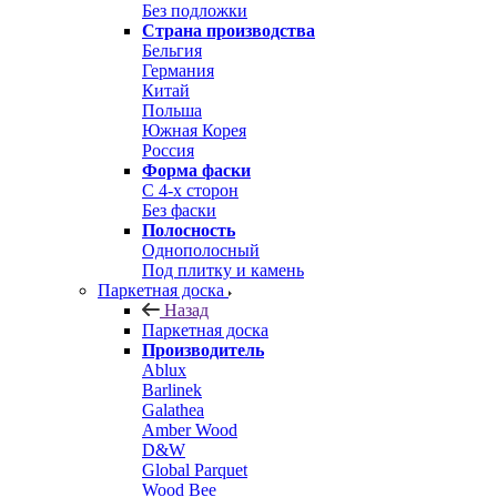
Без подложки
Страна производства
Бельгия
Германия
Китай
Польша
Южная Корея
Россия
Форма фаски
С 4-х сторон
Без фаски
Полосность
Однополосный
Под плитку и камень
Паркетная доска
Назад
Паркетная доска
Производитель
Ablux
Barlinek
Galathea
Amber Wood
D&W
Global Parquet
Wood Bee