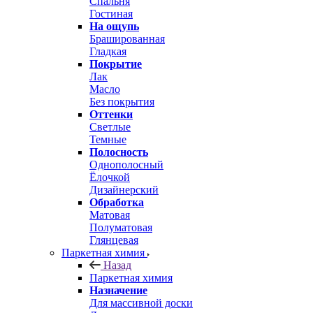
Спальня
Гостиная
На ощупь
Брашированная
Гладкая
Покрытие
Лак
Масло
Без покрытия
Оттенки
Светлые
Темные
Полосность
Однополосный
Ёлочкой
Дизайнерский
Обработка
Матовая
Полуматовая
Глянцевая
Паркетная химия
Назад
Паркетная химия
Назначение
Для массивной доски