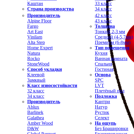
Каштан
33 класс
Страна производства
34 класс
Производитель
42 класс
Alpine Floor
43 класс
Fargo
Толщина
Art East
Тонкий 2-3 мм
Vinilam
Средний (4-5,7мм)
Alta Step
Премиум (6-8мм)
Home Expert
Тип помещения
Natura
Кухня
Rocko
Ванная комната
StoneWood
Спальня
Способ укладки
Гостиная
Клеевой
Основа
Замквый
SPC
Класс износостойкости
LVT
32 класс
Плетёный пол
34 класс
Подложка
Производитель
Кантри
Ablux
Натур
Barlinek
Рустик
Galathea
Селект
Amber Wood
На ощупь
D&W
Без Брашировки
Global Parquet
Брашированная