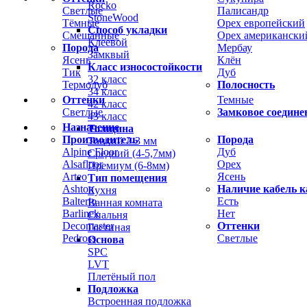
Rocko
Светлые
Палисандр
StoneWood
Тёмные
Орех европейский
Способ укладки
Смешанные
Орех американски
Клеевой
Порода
Мербау
Замквый
Ясень
Клён
Класс износостойкости
Тик
Дуб
32 класс
Термодуб
Полосность
34 класс
Оттенки
Темные
42 класс
Светлые
Замковое соедине
43 класс
Назначение
Толщина
Производитель
Порода
Тонкий 2-3 мм
Alpine Floor
Дуб
Средний (4-5,7мм)
Alsafloor
Орех
Премиум (6-8мм)
Arteo
Ясень
Тип помещения
Ashton
Наличие кабель к
Кухня
Balterio
Есть
Ванная комната
Barlinek
Нет
Спальня
Decomaster
Оттенки
Гостиная
Pedross
Светлые
Основа
SPC
LVT
Плетёный пол
Подложка
Встроенная подложка