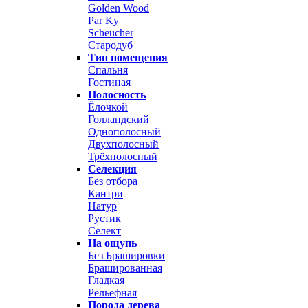
Golden Wood
Par Ky
Scheucher
Стародуб
Тип помещения
Спальня
Гостиная
Полосность
Ёлочкой
Голландский
Однополосный
Двухполосный
Трёхполосный
Селекция
Без отбора
Кантри
Натур
Рустик
Селект
На ощупь
Без Брашировки
Брашированная
Гладкая
Рельефная
Порода дерева