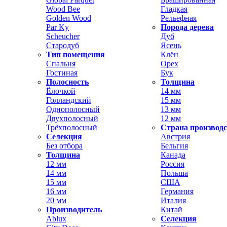
Wood Bee
Гладкая
Golden Wood
Рельефная
Par Ky
Порода дерева
Scheucher
Дуб
Стародуб
Ясень
Тип помещения
Клён
Спальня
Орех
Гостиная
Бук
Полосность
Толщина
Ёлочкой
14 мм
Голландский
15 мм
Однополосный
13 мм
Двухполосный
12 мм
Трёхполосный
Страна производ
Селекция
Австрия
Без отбора
Бельгия
Толщина
Канада
12 мм
Россия
14 мм
Польша
15 мм
США
16 мм
Германия
20 мм
Италия
Производитель
Китай
Ablux
Селекция