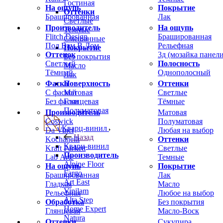
Гостиная
На ощупь
Покрытие
Оттенки
Брашированная
Лак
Светлые
Производитель
На ощупь
Темные
Flitch Design
Брашированная
Смешанные
Пол Вам В Дом
Рельефная
Покрытие
Оттенок
3д (мозайка панели
Без покрытия
Светлый
Полосность
Масло
Тёмный
Однополосный
Лак
Фаска
Оттенки
Поверхность
С фаской
Светлые
Матовая
Без фаски
Тёмные
Глянцевая
Полуматовая
Производитель
Матовая
Coswick
Полуматовая
Кварц-винил
Da Vinci
Любая на выбор
Назад
Kochanelli
Оттенки
Кварц-винил
Kraft Parkett
Светлые
Производитель
Lab Arte
Темные
Alpine Floor
На ощупь
Покрытие
Fargo
Брашированная
Лак
Art East
Гладкая
Масло
Vinilam
Рельефная
Любое на выбор
Alta Step
Обработка
Без покрытия
Home Expert
Глянцевая
Масло-Воск
Natura
Оттенки
Сукупира