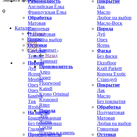
Разновидность
Покрытие
Английская Ёлка
Лак
Французская Ёлка
Масло
Обработка
Любое на выбор
Матовая
Масло-Воск
Каталог
Глянцевая
Порода
Назад
Полуматовая
Дуб
Каталог
Любая на выбор
Орех
Оттенки
Ясень
Ламинат
Светлые
Фаска
Назад
Темные
Без фаски
Ламинат
Порода
Ekzofloor
Производитель
Дуб
Kraft Parkett
Arteo
Ясень
Корона Exotic
Egger
Мербау
Стародуб
Floorwood
Орех
Покрытие
Kaindl
Орех
Лак
Krono Original
Бамбук
Масло
Kronopol
Тик
Без покрытия
Ritter
Ятоба
Обработка
Порода
На ощупь
Полуматовая
Дуб
Брашированная
Матовая
Ясень
Без брашировки
Любая на выбор
Сосна
Гладкая
Глянцевая
Плитка и камень
Производитель
Оттенки