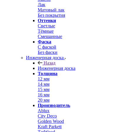
Лак
Матовый лак
Без покрытия
Оттенки
Светлые
Тёмные
Смешанные
Фаска
С фаской
Без фаски
Инженерная доска
Назад
Инженерная доска
Толщина
12 мм
14 мм
15 мм
16 мм
20 мм
Производитель
Ablux
City Deco
Golden Wood
Kraft Parkett
TarWood