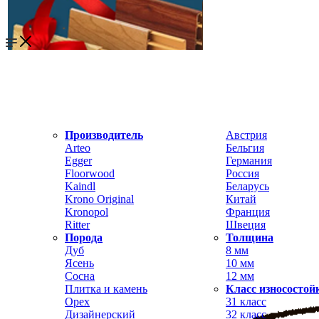
Производитель
Австрия
Arteo
Бельгия
Egger
Германия
Floorwood
Россия
Kaindl
Беларусь
Krono Original
Китай
Kronopol
Франция
Ritter
Швеция
Порода
Толщина
Дуб
8 мм
Ясень
10 мм
Сосна
12 мм
Плитка и камень
Класс износостой
Орех
31 класс
Дизайнерский
32 класс