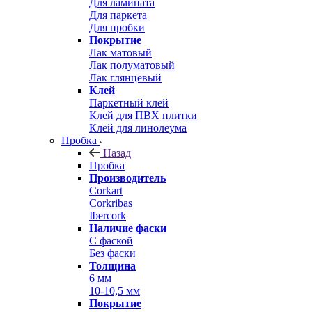
Для ламината
Для паркета
Для пробки
Покрытие
Лак матовый
Лак полуматовый
Лак глянцевый
Клей
Паркетный клей
Клей для ПВХ плитки
Клей для линолеума
Пробка
Назад
Пробка
Производитель
Corkart
Corkribas
Ibercork
Наличие фаски
С фаской
Без фаски
Толщина
6 мм
10-10,5 мм
Покрытие