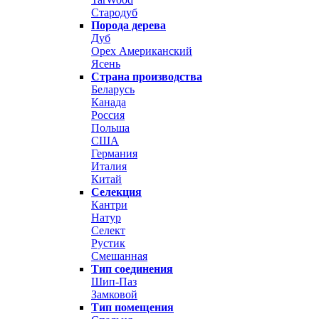
Стародуб
Порода дерева
Дуб
Орех Американский
Ясень
Страна производства
Беларусь
Канада
Россия
Польша
США
Германия
Италия
Китай
Селекция
Кантри
Натур
Селект
Рустик
Смешанная
Тип соединения
Шип-Паз
Замковой
Тип помещения