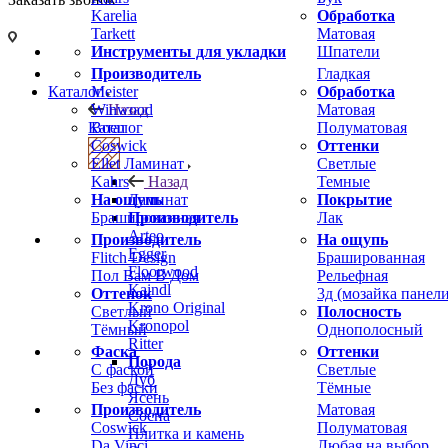
Karelia
Обработка
Tarkett
Матовая
Инструменты для укладки
Шпатели
Производитель
Гладкая
Meister
Обработка
Каталог
Winwood
Матовая
Назад
Boen
Полуматовая
Каталог
Coswick
Оттенки
Ellet
Светлые
Ламинат
Kahrs
Темные
Назад
На ощупь
Покрытие
Ламинат
Брашированная
Лак
Производитель
Arteo
Производитель
На ощупь
Egger
Flitch Design
Брашированная
Floorwood
Пол Вам В Дом
Рельефная
Kaindl
Оттенок
3д (мозайка панели
Krono Original
Светлый
Полосность
Kronopol
Тёмный
Однополосный
Ritter
Фаска
Оттенки
Порода
С фаской
Светлые
Дуб
Без фаски
Тёмные
Ясень
Производитель
Матовая
Сосна
Coswick
Полуматовая
Плитка и камень
Da Vinci
Любая на выбор