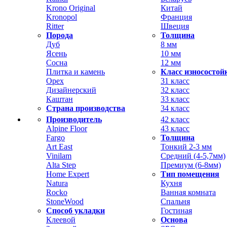
Krono Original
Китай
Kronopol
Франция
Ritter
Швеция
Порода
Толщина
Дуб
8 мм
Ясень
10 мм
Сосна
12 мм
Плитка и камень
Класс износостой
Орех
31 класс
Дизайнерский
32 класс
Каштан
33 класс
Страна производства
34 класс
Производитель
42 класс
Alpine Floor
43 класс
Fargo
Толщина
Art East
Тонкий 2-3 мм
Vinilam
Средний (4-5,7мм)
Alta Step
Премиум (6-8мм)
Home Expert
Тип помещения
Natura
Кухня
Rocko
Ванная комната
StoneWood
Спальня
Способ укладки
Гостиная
Клеевой
Основа