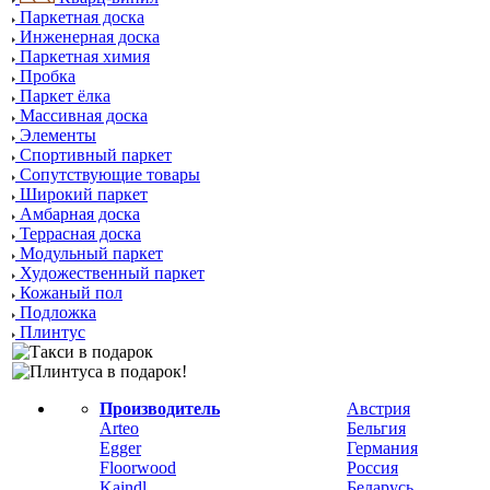
Паркетная доска
Инженерная доска
Паркетная химия
Пробка
Паркет ёлка
Массивная доска
Элементы
Спортивный паркет
Сопутствующие товары
Широкий паркет
Амбарная доска
Террасная доска
Модульный паркет
Художественный паркет
Кожаный пол
Подложка
Плинтус
Производитель
Австрия
Arteo
Бельгия
Egger
Германия
Floorwood
Россия
Kaindl
Беларусь