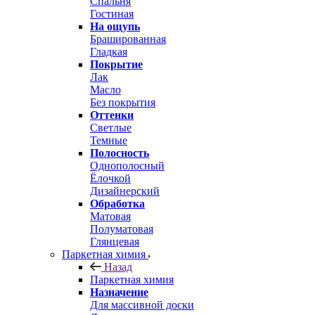
Спальня
Гостиная
На ощупь
Брашированная
Гладкая
Покрытие
Лак
Масло
Без покрытия
Оттенки
Светлые
Темные
Полосность
Однополосный
Ёлочкой
Дизайнерский
Обработка
Матовая
Полуматовая
Глянцевая
Паркетная химия
Назад
Паркетная химия
Назначение
Для массивной доски