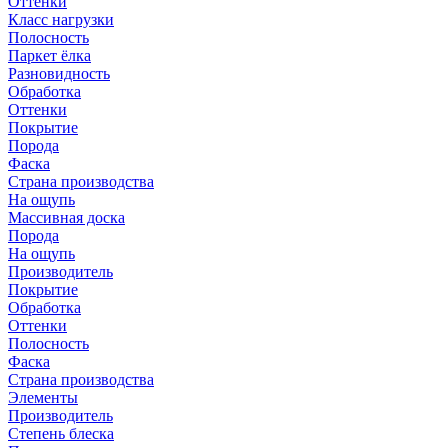
Оттенки
Класс нагрузки
Полосность
Паркет ёлка
Разновидность
Обработка
Оттенки
Покрытие
Порода
Фаска
Страна производства
На ощупь
Массивная доска
Порода
На ощупь
Производитель
Покрытие
Обработка
Оттенки
Полосность
Фаска
Страна производства
Элементы
Производитель
Степень блеска