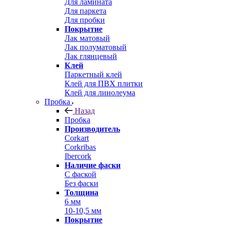
Для ламината
Для паркета
Для пробки
Покрытие
Лак матовый
Лак полуматовый
Лак глянцевый
Клей
Паркетный клей
Клей для ПВХ плитки
Клей для линолеума
Пробка
Назад
Пробка
Производитель
Corkart
Corkribas
Ibercork
Наличие фаски
С фаской
Без фаски
Толщина
6 мм
10-10,5 мм
Покрытие