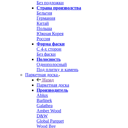
Без подложки
Страна производства
Бельгия
Германия
Китай
Польша
Южная Корея
Россия
Форма фаски
С 4-х сторон
Без фаски
Полосность
Однополосный
Под плитку и камень
Паркетная доска
Назад
Паркетная доска
Производитель
Ablux
Barlinek
Galathea
Amber Wood
D&W
Global Parquet
Wood Bee