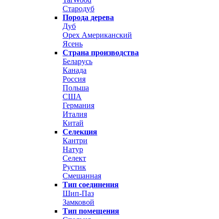
Стародуб
Порода дерева
Дуб
Орех Американский
Ясень
Страна производства
Беларусь
Канада
Россия
Польша
США
Германия
Италия
Китай
Селекция
Кантри
Натур
Селект
Рустик
Смешанная
Тип соединения
Шип-Паз
Замковой
Тип помещения