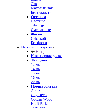
Лак
Матовый лак
Без покрытия
Оттенки
Светлые
Тёмные
Смешанные
Фаска
С фаской
Без фаски
Инженерная доска
Назад
Инженерная доска
Толщина
12 мм
14 мм
15 мм
16 мм
20 мм
Производитель
Ablux
City Deco
Golden Wood
Kraft Parkett
TarWood