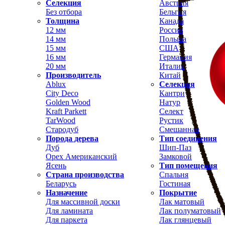
Селекция
Австрия
Без отбора
Бельгия
Толщина
Канада
12 мм
Россия
14 мм
Польша
15 мм
США
16 мм
Германия
20 мм
Италия
Производитель
Китай
Ablux
Селекция
City Deco
Кантри
Golden Wood
Натур
Kraft Parkett
Селект
TarWood
Рустик
Стародуб
Смешанная
Порода дерева
Тип соединения
Дуб
Шип-Паз
Орех Американский
Замковой
Ясень
Тип помещения
Страна производства
Спальня
Беларусь
Гостиная
Назначение
Покрытие
Для массивной доски
Лак матовый
Для ламината
Лак полуматовый
Для паркета
Лак глянцевый