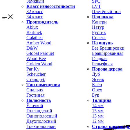
Замквый
SPC
Класс износостойкости
LVT
32 класс
Плетёный пол
34 класс
Подложка
Производитель
Кантри
Ablux
Натур
Barlinek
Рустик
Galathea
Селект
Amber Wood
На ощупь
D&W
Без Брашировки
Global Parquet
Брашированная
Wood Bee
Гладкая
Golden Wood
Рельефная
Par Ky
Порода дерева
Scheucher
Дуб
Стародуб
Ясень
Тип помещения
Клён
Спальня
Орех
Гостиная
Бук
Полосность
Толщина
Ёлочкой
14 мм
Голландский
15 мм
Однополосный
13 мм
Двухполосный
12 мм
Трёхполосный
Страна производ