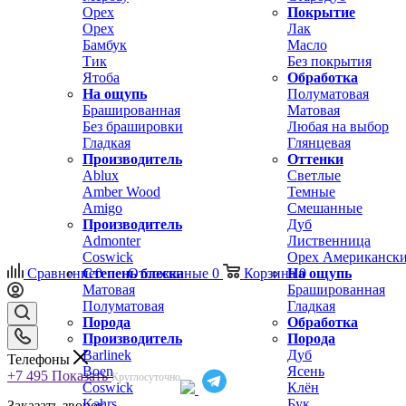
Орех
Покрытие
Орех
Лак
Бамбук
Масло
Тик
Без покрытия
Ятоба
Обработка
На ощупь
Полуматовая
Брашированная
Матовая
Без брашировки
Любая на выбор
Гладкая
Глянцевая
Производитель
Оттенки
Ablux
Светлые
Amber Wood
Темные
Amigo
Смешанные
Производитель
Дуб
Admonter
Лиственница
Coswick
Орех Американск
Сравнение
Степень блеска
0
Отложенные
0
Корзина
На ощупь
0
Матовая
Брашированная
Полуматовая
Гладкая
Порода
Обработка
Производитель
Порода
Barlinek
Дуб
Телефоны
Boen
Ясень
+7 495
Показать
Круглосуточно
Coswick
Клён
Kahrs
Бук
Заказать звонок