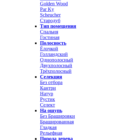
Golden Wood
Par Ky
Scheucher
Стародуб
Тип помещения
Спальня
Гостиная
Полосность
Ёлочкой
Голландский
Однополосный
Двухполосный
Трёхполосный
Селекция
Без отбора
Кантри
Натур
Рустик
Селект
На ощупь
Без Брашировки
Брашированная
Гладкая
Рельефная
Порода дерева