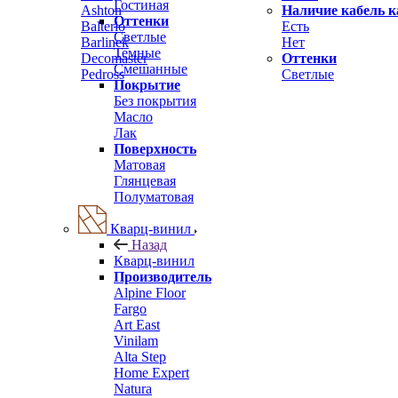
Гостиная
Ashton
Наличие кабель к
Оттенки
Balterio
Есть
Светлые
Barlinek
Нет
Темные
Decomaster
Оттенки
Смешанные
Pedross
Светлые
Покрытие
Без покрытия
Масло
Лак
Поверхность
Матовая
Глянцевая
Полуматовая
Кварц-винил
Назад
Кварц-винил
Производитель
Alpine Floor
Fargo
Art East
Vinilam
Alta Step
Home Expert
Natura