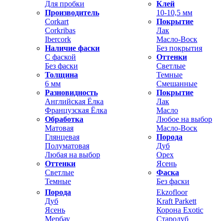
Для пробки
Клей
Производитель
10-10,5 мм
Corkart
Покрытие
Corkribas
Лак
Ibercork
Масло-Воск
Наличие фаски
Без покрытия
С фаской
Оттенки
Без фаски
Светлые
Толщина
Темные
6 мм
Смешанные
Разновидность
Покрытие
Английская Ёлка
Лак
Французская Ёлка
Масло
Обработка
Любое на выбор
Матовая
Масло-Воск
Глянцевая
Порода
Полуматовая
Дуб
Любая на выбор
Орех
Оттенки
Ясень
Светлые
Фаска
Темные
Без фаски
Порода
Ekzofloor
Дуб
Kraft Parkett
Ясень
Корона Exotic
Мербау
Стародуб