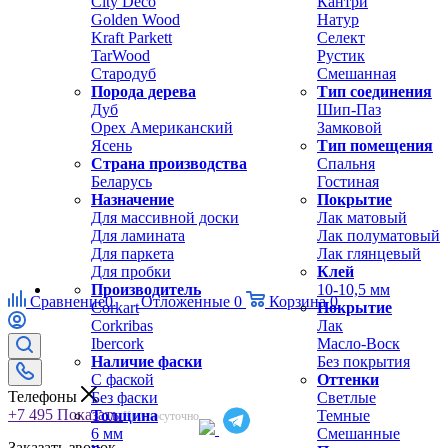
City Deco
Кантри
Golden Wood
Натур
Kraft Parkett
Селект
TarWood
Рустик
Стародуб
Смешанная
Порода дерева
Тип соединения
Дуб
Шип-Паз
Орех Американский
Замковой
Ясень
Тип помещения
Страна производства
Спальня
Беларусь
Гостиная
Назначение
Покрытие
Для массивной доски
Лак матовый
Для ламината
Лак полуматовый
Для паркета
Лак глянцевый
Для пробки
Клей
Производитель
10-10,5 мм
Сравнение
0
Отложенные
0
Корзина
0
Corkart
Покрытие
Corkribas
Лак
Ibercork
Масло-Воск
Наличие фаски
Без покрытия
С фаской
Оттенки
Телефоны
Без фаски
Светлые
+7 495
Показать
Толщина
Темные
Круглосуточно
6 мм
Смешанные
Заказать звонок