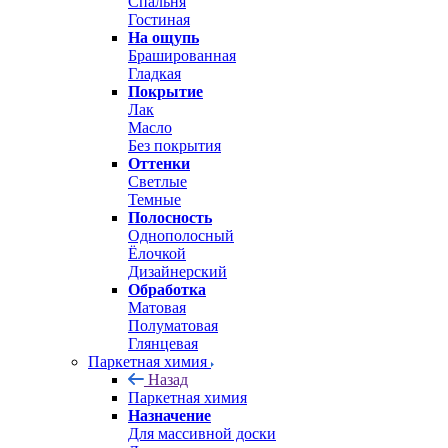
Спальня
Гостиная
На ощупь
Брашированная
Гладкая
Покрытие
Лак
Масло
Без покрытия
Оттенки
Светлые
Темные
Полосность
Однополосный
Ёлочкой
Дизайнерский
Обработка
Матовая
Полуматовая
Глянцевая
Паркетная химия
Назад
Паркетная химия
Назначение
Для массивной доски