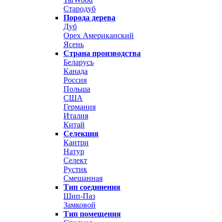
Стародуб
Порода дерева
Дуб
Орех Американский
Ясень
Страна производства
Беларусь
Канада
Россия
Польша
США
Германия
Италия
Китай
Селекция
Кантри
Натур
Селект
Рустик
Смешанная
Тип соединения
Шип-Паз
Замковой
Тип помещения