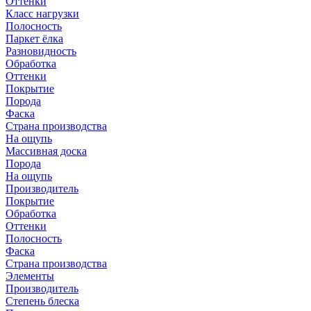
Оттенки
Класс нагрузки
Полосность
Паркет ёлка
Разновидность
Обработка
Оттенки
Покрытие
Порода
Фаска
Страна производства
На ощупь
Массивная доска
Порода
На ощупь
Производитель
Покрытие
Обработка
Оттенки
Полосность
Фаска
Страна производства
Элементы
Производитель
Степень блеска