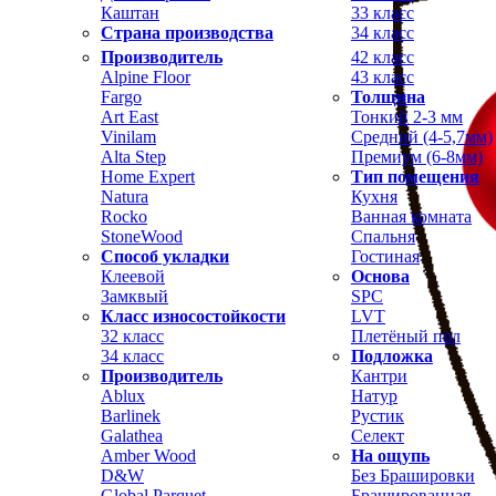
Каштан
33 класс
Страна производства
34 класс
Производитель
42 класс
Alpine Floor
43 класс
Fargo
Толщина
Art East
Тонкий 2-3 мм
Vinilam
Средний (4-5,7мм)
Alta Step
Премиум (6-8мм)
Home Expert
Тип помещения
Natura
Кухня
Rocko
Ванная комната
StoneWood
Спальня
Способ укладки
Гостиная
Клеевой
Основа
Замквый
SPC
Класс износостойкости
LVT
32 класс
Плетёный пол
34 класс
Подложка
Производитель
Кантри
Ablux
Натур
Barlinek
Рустик
Galathea
Селект
Amber Wood
На ощупь
D&W
Без Брашировки
Global Parquet
Брашированная