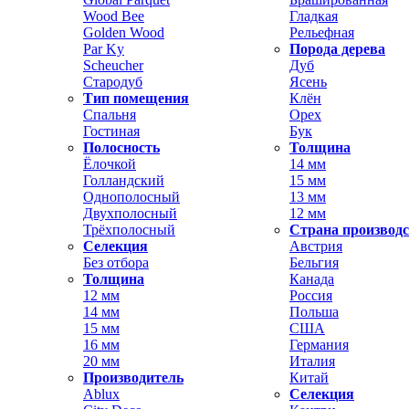
Wood Bee
Гладкая
Golden Wood
Рельефная
Par Ky
Порода дерева
Scheucher
Дуб
Стародуб
Ясень
Тип помещения
Клён
Спальня
Орех
Гостиная
Бук
Полосность
Толщина
Ёлочкой
14 мм
Голландский
15 мм
Однополосный
13 мм
Двухполосный
12 мм
Трёхполосный
Страна производ
Селекция
Австрия
Без отбора
Бельгия
Толщина
Канада
12 мм
Россия
14 мм
Польша
15 мм
США
16 мм
Германия
20 мм
Италия
Производитель
Китай
Ablux
Селекция