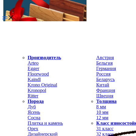
Производитель
Австрия
Arteo
Бельгия
Egger
Германия
Floorwood
Россия
Kaindl
Беларусь
Krono Original
Китай
Kronopol
Франция
Ritter
Швеция
Порода
Толщина
Дуб
8 мм
Ясень
10 мм
Сосна
12 мм
Плитка и камень
Класс износостой
Орех
31 класс
Дизайнерский
32 класс