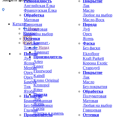
Разновидность
Покрытие
Английская Ёлка
Лак
Французская Ёлка
Масло
Обработка
Любое на выбор
Матовая
Масло-Воск
Каталог
Глянцевая
Порода
Назад
Полуматовая
Дуб
Каталог
Любая на выбор
Орех
Оттенки
Ясень
Ламинат
Светлые
Фаска
Назад
Темные
Без фаски
Ламинат
Порода
Ekzofloor
Производитель
Дуб
Kraft Parkett
Arteo
Ясень
Корона Exotic
Egger
Мербау
Стародуб
Floorwood
Орех
Покрытие
Kaindl
Орех
Лак
Krono Original
Бамбук
Масло
Kronopol
Тик
Без покрытия
Ritter
Ятоба
Обработка
Порода
На ощупь
Полуматовая
Дуб
Брашированная
Матовая
Ясень
Без брашировки
Любая на выбор
Сосна
Гладкая
Глянцевая
Плитка и камень
Производитель
Оттенки