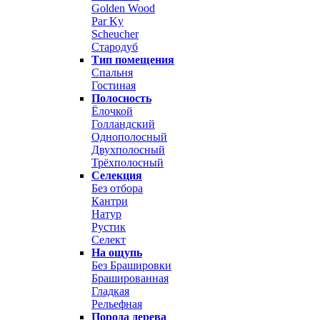
Golden Wood
Par Ky
Scheucher
Стародуб
Тип помещения
Спальня
Гостиная
Полосность
Ёлочкой
Голландский
Однополосный
Двухполосный
Трёхполосный
Селекция
Без отбора
Кантри
Натур
Рустик
Селект
На ощупь
Без Брашировки
Брашированная
Гладкая
Рельефная
Порода дерева