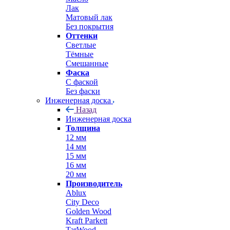
Лак
Матовый лак
Без покрытия
Оттенки
Светлые
Тёмные
Смешанные
Фаска
С фаской
Без фаски
Инженерная доска
Назад
Инженерная доска
Толщина
12 мм
14 мм
15 мм
16 мм
20 мм
Производитель
Ablux
City Deco
Golden Wood
Kraft Parkett
TarWood