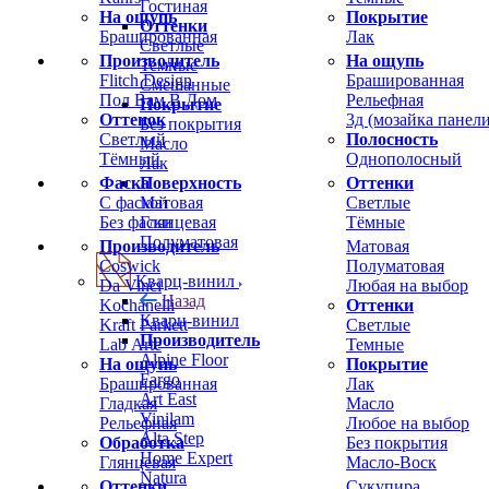
Гостиная
На ощупь
Покрытие
Оттенки
Брашированная
Лак
Светлые
Производитель
На ощупь
Темные
Flitch Design
Брашированная
Смешанные
Пол Вам В Дом
Рельефная
Покрытие
Оттенок
3д (мозайка панели
Без покрытия
Светлый
Полосность
Масло
Тёмный
Однополосный
Лак
Фаска
Оттенки
Поверхность
С фаской
Светлые
Матовая
Без фаски
Тёмные
Глянцевая
Полуматовая
Производитель
Матовая
Coswick
Полуматовая
Кварц-винил
Da Vinci
Любая на выбор
Назад
Kochanelli
Оттенки
Кварц-винил
Kraft Parkett
Светлые
Производитель
Lab Arte
Темные
Alpine Floor
На ощупь
Покрытие
Fargo
Брашированная
Лак
Art East
Гладкая
Масло
Vinilam
Рельефная
Любое на выбор
Alta Step
Обработка
Без покрытия
Home Expert
Глянцевая
Масло-Воск
Natura
Оттенки
Сукупира