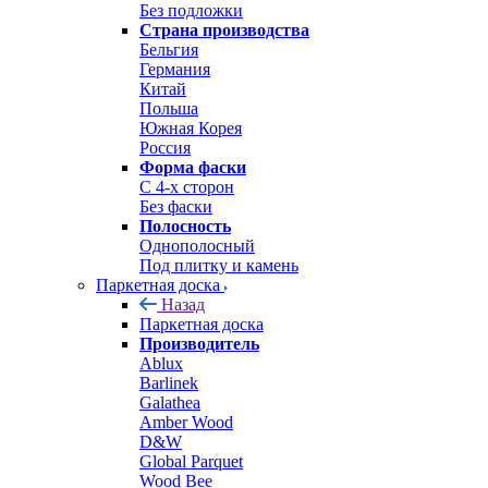
Без подложки
Страна производства
Бельгия
Германия
Китай
Польша
Южная Корея
Россия
Форма фаски
С 4-х сторон
Без фаски
Полосность
Однополосный
Под плитку и камень
Паркетная доска
Назад
Паркетная доска
Производитель
Ablux
Barlinek
Galathea
Amber Wood
D&W
Global Parquet
Wood Bee