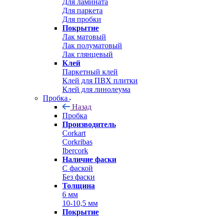
Для ламината
Для паркета
Для пробки
Покрытие
Лак матовый
Лак полуматовый
Лак глянцевый
Клей
Паркетный клей
Клей для ПВХ плитки
Клей для линолеума
Пробка
Назад
Пробка
Производитель
Corkart
Corkribas
Ibercork
Наличие фаски
С фаской
Без фаски
Толщина
6 мм
10-10,5 мм
Покрытие