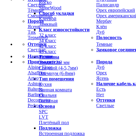
Rocko
Светлые
Палисандр
StoneWood
Тёмные
Орех европейский
Способ укладки
Смешанные
Орех американски
Клеевой
Порода
Мербау
Замквый
Ясень
Клён
Класс износостойкости
Тик
Дуб
32 класс
Термодуб
Полосность
34 класс
Оттенки
Темные
42 класс
Светлые
Замковое соедине
43 класс
Назначение
Толщина
Производитель
Порода
Тонкий 2-3 мм
Alpine Floor
Дуб
Средний (4-5,7мм)
Alsafloor
Орех
Премиум (6-8мм)
Arteo
Ясень
Тип помещения
Ashton
Наличие кабель к
Кухня
Balterio
Есть
Ванная комната
Barlinek
Нет
Спальня
Decomaster
Оттенки
Гостиная
Pedross
Светлые
Основа
SPC
LVT
Плетёный пол
Подложка
Встроенная подложка