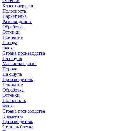
Оттенки
Класс нагрузки
Полосность
Паркет ёлка
Разновидность
Обработка
Оттенки
Покрытие
Порода
Фаска
Страна производства
На ощупь
Массивная доска
Порода
На ощупь
Производитель
Покрытие
Обработка
Оттенки
Полосность
Фаска
Страна производства
Элементы
Производитель
Степень блеска