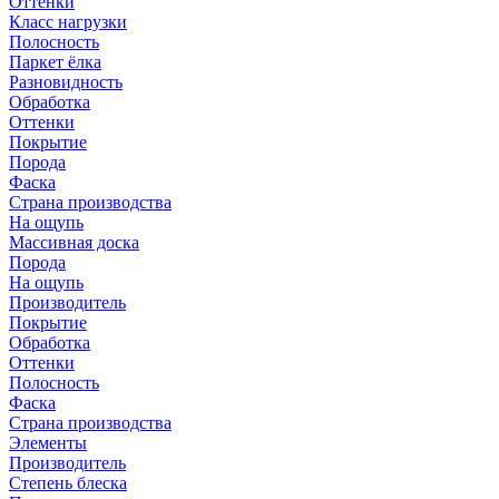
Оттенки
Класс нагрузки
Полосность
Паркет ёлка
Разновидность
Обработка
Оттенки
Покрытие
Порода
Фаска
Страна производства
На ощупь
Массивная доска
Порода
На ощупь
Производитель
Покрытие
Обработка
Оттенки
Полосность
Фаска
Страна производства
Элементы
Производитель
Степень блеска