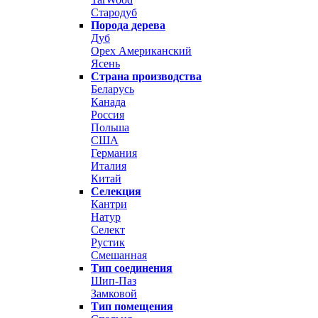
Стародуб
Порода дерева
Дуб
Орех Американский
Ясень
Страна производства
Беларусь
Канада
Россия
Польша
США
Германия
Италия
Китай
Селекция
Кантри
Натур
Селект
Рустик
Смешанная
Тип соединения
Шип-Паз
Замковой
Тип помещения