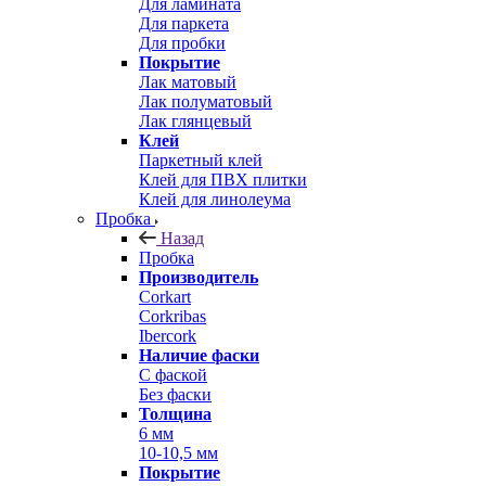
Для ламината
Для паркета
Для пробки
Покрытие
Лак матовый
Лак полуматовый
Лак глянцевый
Клей
Паркетный клей
Клей для ПВХ плитки
Клей для линолеума
Пробка
Назад
Пробка
Производитель
Corkart
Corkribas
Ibercork
Наличие фаски
С фаской
Без фаски
Толщина
6 мм
10-10,5 мм
Покрытие