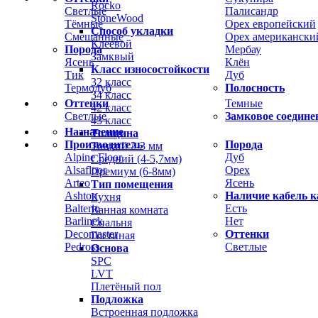
Rocko
Светлые
Палисандр
StoneWood
Тёмные
Орех европейский
Способ укладки
Смешанные
Орех американски
Клеевой
Порода
Мербау
Замквый
Ясень
Клён
Класс износостойкости
Тик
Дуб
32 класс
Термодуб
Полосность
34 класс
Оттенки
Темные
42 класс
Светлые
Замковое соедине
43 класс
Назначение
Толщина
Производитель
Порода
Тонкий 2-3 мм
Alpine Floor
Дуб
Средний (4-5,7мм)
Alsafloor
Орех
Премиум (6-8мм)
Arteo
Ясень
Тип помещения
Ashton
Наличие кабель к
Кухня
Balterio
Есть
Ванная комната
Barlinek
Нет
Спальня
Decomaster
Оттенки
Гостиная
Pedross
Светлые
Основа
SPC
LVT
Плетёный пол
Подложка
Встроенная подложка