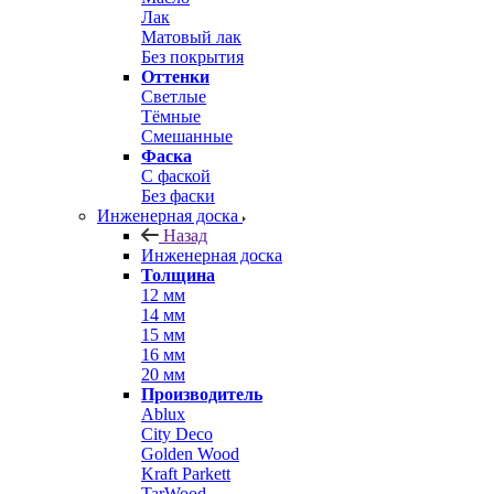
Лак
Матовый лак
Без покрытия
Оттенки
Светлые
Тёмные
Смешанные
Фаска
С фаской
Без фаски
Инженерная доска
Назад
Инженерная доска
Толщина
12 мм
14 мм
15 мм
16 мм
20 мм
Производитель
Ablux
City Deco
Golden Wood
Kraft Parkett
TarWood