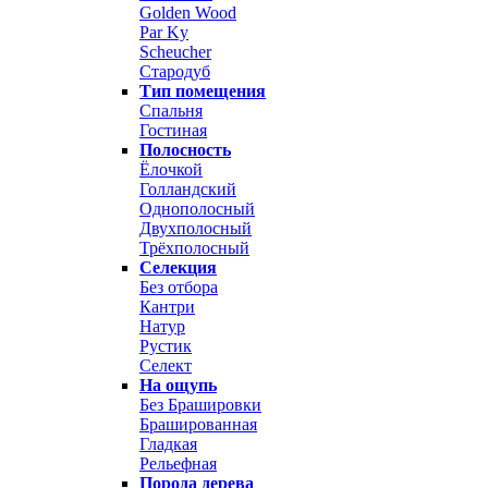
Golden Wood
Par Ky
Scheucher
Стародуб
Тип помещения
Спальня
Гостиная
Полосность
Ёлочкой
Голландский
Однополосный
Двухполосный
Трёхполосный
Селекция
Без отбора
Кантри
Натур
Рустик
Селект
На ощупь
Без Брашировки
Брашированная
Гладкая
Рельефная
Порода дерева