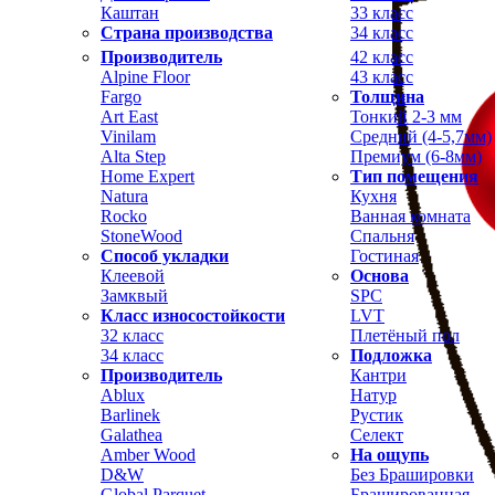
Каштан
33 класс
Страна производства
34 класс
Производитель
42 класс
Alpine Floor
43 класс
Fargo
Толщина
Art East
Тонкий 2-3 мм
Vinilam
Средний (4-5,7мм)
Alta Step
Премиум (6-8мм)
Home Expert
Тип помещения
Natura
Кухня
Rocko
Ванная комната
StoneWood
Спальня
Способ укладки
Гостиная
Клеевой
Основа
Замквый
SPC
Класс износостойкости
LVT
32 класс
Плетёный пол
34 класс
Подложка
Производитель
Кантри
Ablux
Натур
Barlinek
Рустик
Galathea
Селект
Amber Wood
На ощупь
D&W
Без Брашировки
Global Parquet
Брашированная