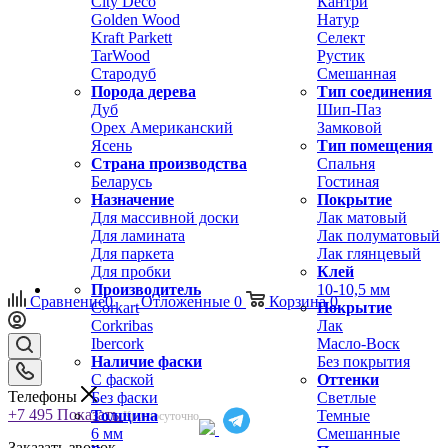
City Deco
Кантри
Golden Wood
Натур
Kraft Parkett
Селект
TarWood
Рустик
Стародуб
Смешанная
Порода дерева
Тип соединения
Дуб
Шип-Паз
Орех Американский
Замковой
Ясень
Тип помещения
Страна производства
Спальня
Беларусь
Гостиная
Назначение
Покрытие
Для массивной доски
Лак матовый
Для ламината
Лак полуматовый
Для паркета
Лак глянцевый
Для пробки
Клей
Производитель
10-10,5 мм
Сравнение
0
Отложенные
0
Корзина
0
Corkart
Покрытие
Corkribas
Лак
Ibercork
Масло-Воск
Наличие фаски
Без покрытия
С фаской
Оттенки
Телефоны
Без фаски
Светлые
+7 495
Показать
Толщина
Темные
Круглосуточно
6 мм
Смешанные
Заказать звонок