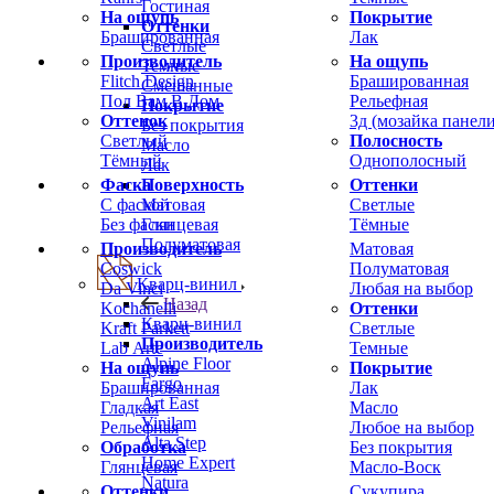
Гостиная
На ощупь
Покрытие
Оттенки
Брашированная
Лак
Светлые
Производитель
На ощупь
Темные
Flitch Design
Брашированная
Смешанные
Пол Вам В Дом
Рельефная
Покрытие
Оттенок
3д (мозайка панели
Без покрытия
Светлый
Полосность
Масло
Тёмный
Однополосный
Лак
Фаска
Оттенки
Поверхность
С фаской
Светлые
Матовая
Без фаски
Тёмные
Глянцевая
Полуматовая
Производитель
Матовая
Coswick
Полуматовая
Кварц-винил
Da Vinci
Любая на выбор
Назад
Kochanelli
Оттенки
Кварц-винил
Kraft Parkett
Светлые
Производитель
Lab Arte
Темные
Alpine Floor
На ощупь
Покрытие
Fargo
Брашированная
Лак
Art East
Гладкая
Масло
Vinilam
Рельефная
Любое на выбор
Alta Step
Обработка
Без покрытия
Home Expert
Глянцевая
Масло-Воск
Natura
Оттенки
Сукупира