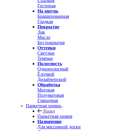
Спальня
Гостиная
На ощупь
Брашированная
Гладкая
Покрытие
Лак
Масло
Без покрытия
Оттенки
Светлые
Темные
Полосность
Однополосный
Ёлочкой
Дизайнерский
Обработка
Матовая
Полуматовая
Глянцевая
Паркетная химия
Назад
Паркетная химия
Назначение
Для массивной доски