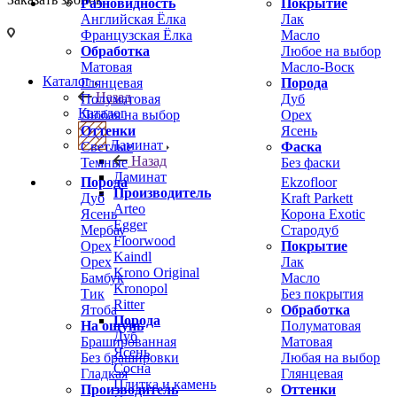
Разновидность
Покрытие
Английская Ёлка
Лак
Французская Ёлка
Масло
Обработка
Любое на выбор
Матовая
Масло-Воск
Каталог
Глянцевая
Порода
Назад
Полуматовая
Дуб
Каталог
Любая на выбор
Орех
Оттенки
Ясень
Ламинат
Светлые
Фаска
Назад
Темные
Без фаски
Ламинат
Порода
Ekzofloor
Производитель
Дуб
Kraft Parkett
Arteo
Ясень
Корона Exotic
Egger
Мербау
Стародуб
Floorwood
Орех
Покрытие
Kaindl
Орех
Лак
Krono Original
Бамбук
Масло
Kronopol
Тик
Без покрытия
Ritter
Ятоба
Обработка
Порода
На ощупь
Полуматовая
Дуб
Брашированная
Матовая
Ясень
Без брашировки
Любая на выбор
Сосна
Гладкая
Глянцевая
Плитка и камень
Производитель
Оттенки