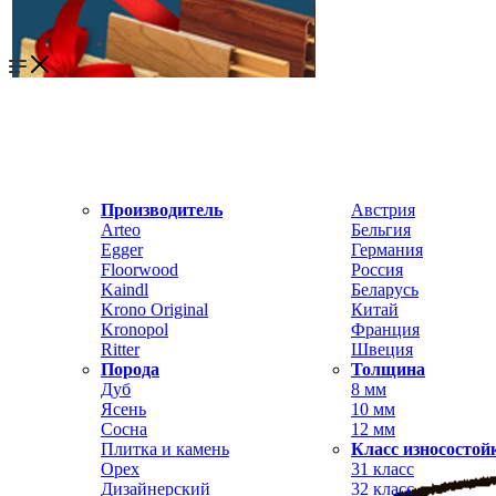
Производитель
Австрия
Arteo
Бельгия
Egger
Германия
Floorwood
Россия
Kaindl
Беларусь
Krono Original
Китай
Kronopol
Франция
Ritter
Швеция
Порода
Толщина
Дуб
8 мм
Ясень
10 мм
Сосна
12 мм
Плитка и камень
Класс износостой
Орех
31 класс
Дизайнерский
32 класс