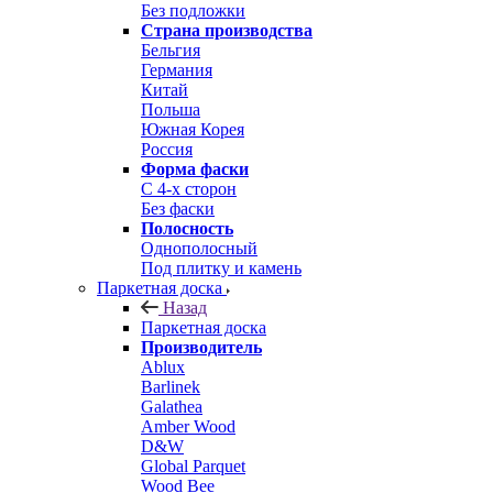
Без подложки
Страна производства
Бельгия
Германия
Китай
Польша
Южная Корея
Россия
Форма фаски
С 4-х сторон
Без фаски
Полосность
Однополосный
Под плитку и камень
Паркетная доска
Назад
Паркетная доска
Производитель
Ablux
Barlinek
Galathea
Amber Wood
D&W
Global Parquet
Wood Bee