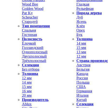
Wood Bee
Гладкая
Golden Wood
Рельефная
Par Ky
Порода дерева
Scheucher
Дуб
Стародуб
Ясень
Тип помещения
Клён
Спальня
Орех
Гостиная
Бук
Полосность
Толщина
Ёлочкой
14 мм
Голландский
15 мм
Однополосный
13 мм
Двухполосный
12 мм
Трёхполосный
Страна производ
Селекция
Австрия
Без отбора
Бельгия
Толщина
Канада
12 мм
Россия
14 мм
Польша
15 мм
США
16 мм
Германия
20 мм
Италия
Производитель
Китай
Ablux
Селекция