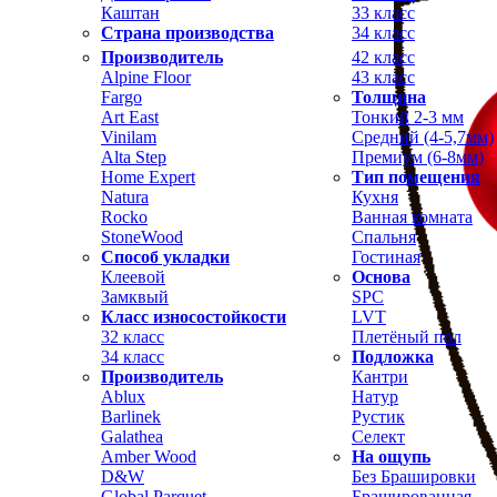
Каштан
33 класс
Страна производства
34 класс
Производитель
42 класс
Alpine Floor
43 класс
Fargo
Толщина
Art East
Тонкий 2-3 мм
Vinilam
Средний (4-5,7мм)
Alta Step
Премиум (6-8мм)
Home Expert
Тип помещения
Natura
Кухня
Rocko
Ванная комната
StoneWood
Спальня
Способ укладки
Гостиная
Клеевой
Основа
Замквый
SPC
Класс износостойкости
LVT
32 класс
Плетёный пол
34 класс
Подложка
Производитель
Кантри
Ablux
Натур
Barlinek
Рустик
Galathea
Селект
Amber Wood
На ощупь
D&W
Без Брашировки
Global Parquet
Брашированная