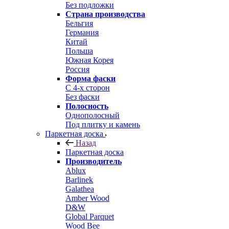
Без подложки
Страна производства
Бельгия
Германия
Китай
Польша
Южная Корея
Россия
Форма фаски
С 4-х сторон
Без фаски
Полосность
Однополосный
Под плитку и камень
Паркетная доска
Назад
Паркетная доска
Производитель
Ablux
Barlinek
Galathea
Amber Wood
D&W
Global Parquet
Wood Bee