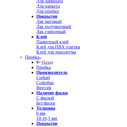
Для ламината
Для паркета
Для пробки
Покрытие
Лак матовый
Лак полуматовый
Лак глянцевый
Клей
Паркетный клей
Клей для ПВХ плитки
Клей для линолеума
Пробка
Назад
Пробка
Производитель
Corkart
Corkribas
Ibercork
Наличие фаски
С фаской
Без фаски
Толщина
6 мм
10-10,5 мм
Покрытие