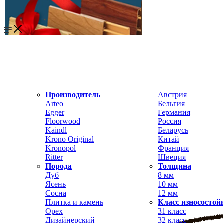
Производитель
Австрия
Arteo
Бельгия
Egger
Германия
Floorwood
Россия
Kaindl
Беларусь
Krono Original
Китай
Kronopol
Франция
Ritter
Швеция
Порода
Толщина
Дуб
8 мм
Ясень
10 мм
Сосна
12 мм
Плитка и камень
Класс износостой
Орех
31 класс
Дизайнерский
32 класс