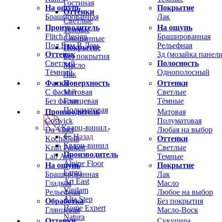
Гостиная
На ощупь
Покрытие
Оттенки
Брашированная
Лак
Светлые
Производитель
На ощупь
Темные
Flitch Design
Брашированная
Смешанные
Пол Вам В Дом
Рельефная
Покрытие
Оттенок
3д (мозайка панели
Без покрытия
Светлый
Полосность
Масло
Тёмный
Однополосный
Лак
Фаска
Оттенки
Поверхность
С фаской
Светлые
Матовая
Без фаски
Тёмные
Глянцевая
Полуматовая
Производитель
Матовая
Coswick
Полуматовая
Кварц-винил
Da Vinci
Любая на выбор
Назад
Kochanelli
Оттенки
Кварц-винил
Kraft Parkett
Светлые
Производитель
Lab Arte
Темные
Alpine Floor
На ощупь
Покрытие
Fargo
Брашированная
Лак
Art East
Гладкая
Масло
Vinilam
Рельефная
Любое на выбор
Alta Step
Обработка
Без покрытия
Home Expert
Глянцевая
Масло-Воск
Natura
Оттенки
Сукупира