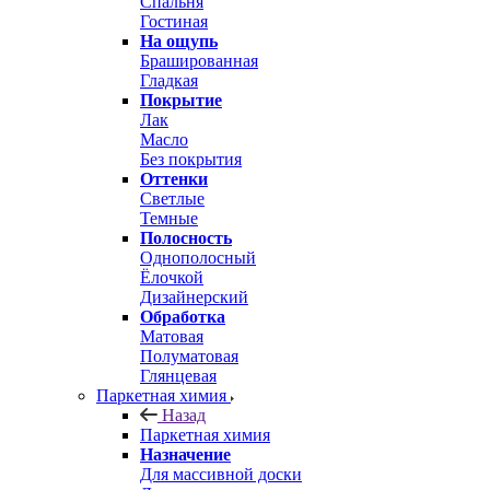
Спальня
Гостиная
На ощупь
Брашированная
Гладкая
Покрытие
Лак
Масло
Без покрытия
Оттенки
Светлые
Темные
Полосность
Однополосный
Ёлочкой
Дизайнерский
Обработка
Матовая
Полуматовая
Глянцевая
Паркетная химия
Назад
Паркетная химия
Назначение
Для массивной доски