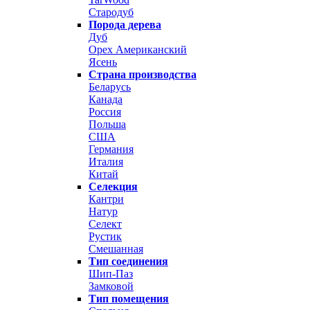
Стародуб
Порода дерева
Дуб
Орех Американский
Ясень
Страна производства
Беларусь
Канада
Россия
Польша
США
Германия
Италия
Китай
Селекция
Кантри
Натур
Селект
Рустик
Смешанная
Тип соединения
Шип-Паз
Замковой
Тип помещения