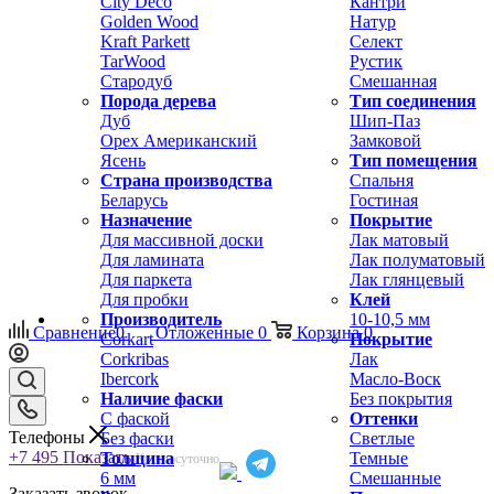
City Deco
Кантри
Golden Wood
Натур
Kraft Parkett
Селект
TarWood
Рустик
Стародуб
Смешанная
Порода дерева
Тип соединения
Дуб
Шип-Паз
Орех Американский
Замковой
Ясень
Тип помещения
Страна производства
Спальня
Беларусь
Гостиная
Назначение
Покрытие
Для массивной доски
Лак матовый
Для ламината
Лак полуматовый
Для паркета
Лак глянцевый
Для пробки
Клей
Производитель
10-10,5 мм
Сравнение
0
Отложенные
0
Корзина
0
Corkart
Покрытие
Corkribas
Лак
Ibercork
Масло-Воск
Наличие фаски
Без покрытия
С фаской
Оттенки
Телефоны
Без фаски
Светлые
+7 495
Показать
Толщина
Темные
Круглосуточно
6 мм
Смешанные
Заказать звонок