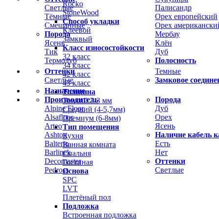
Rocko
Светлые
Палисандр
StoneWood
Тёмные
Орех европейский
Способ укладки
Смешанные
Орех американски
Клеевой
Порода
Мербау
Замквый
Ясень
Клён
Класс износостойкости
Тик
Дуб
32 класс
Термодуб
Полосность
34 класс
Оттенки
Темные
42 класс
Светлые
Замковое соедине
43 класс
Назначение
Толщина
Производитель
Порода
Тонкий 2-3 мм
Alpine Floor
Дуб
Средний (4-5,7мм)
Alsafloor
Орех
Премиум (6-8мм)
Arteo
Ясень
Тип помещения
Ashton
Наличие кабель к
Кухня
Balterio
Есть
Ванная комната
Barlinek
Нет
Спальня
Decomaster
Оттенки
Гостиная
Pedross
Светлые
Основа
SPC
LVT
Плетёный пол
Подложка
Встроенная подложка