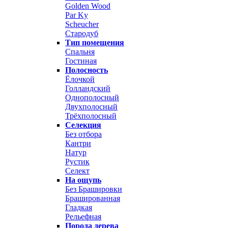
Golden Wood
Par Ky
Scheucher
Стародуб
Тип помещения
Спальня
Гостиная
Полосность
Ёлочкой
Голландский
Однополосный
Двухполосный
Трёхполосный
Селекция
Без отбора
Кантри
Натур
Рустик
Селект
На ощупь
Без Брашировки
Брашированная
Гладкая
Рельефная
Порода дерева