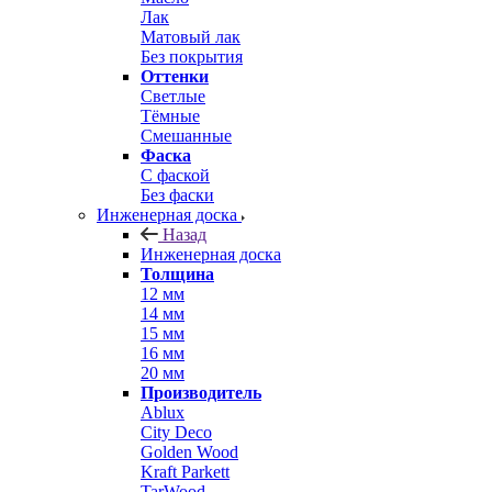
Лак
Матовый лак
Без покрытия
Оттенки
Светлые
Тёмные
Смешанные
Фаска
С фаской
Без фаски
Инженерная доска
Назад
Инженерная доска
Толщина
12 мм
14 мм
15 мм
16 мм
20 мм
Производитель
Ablux
City Deco
Golden Wood
Kraft Parkett
TarWood