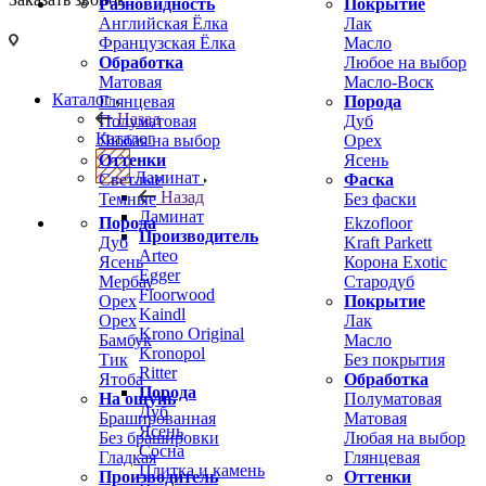
Разновидность
Покрытие
Английская Ёлка
Лак
Французская Ёлка
Масло
Обработка
Любое на выбор
Матовая
Масло-Воск
Каталог
Глянцевая
Порода
Назад
Полуматовая
Дуб
Каталог
Любая на выбор
Орех
Оттенки
Ясень
Ламинат
Светлые
Фаска
Назад
Темные
Без фаски
Ламинат
Порода
Ekzofloor
Производитель
Дуб
Kraft Parkett
Arteo
Ясень
Корона Exotic
Egger
Мербау
Стародуб
Floorwood
Орех
Покрытие
Kaindl
Орех
Лак
Krono Original
Бамбук
Масло
Kronopol
Тик
Без покрытия
Ritter
Ятоба
Обработка
Порода
На ощупь
Полуматовая
Дуб
Брашированная
Матовая
Ясень
Без брашировки
Любая на выбор
Сосна
Гладкая
Глянцевая
Плитка и камень
Производитель
Оттенки