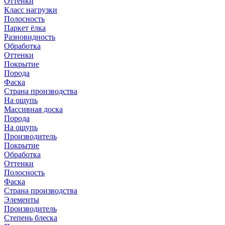
Оттенки
Класс нагрузки
Полосность
Паркет ёлка
Разновидность
Обработка
Оттенки
Покрытие
Порода
Фаска
Страна производства
На ощупь
Массивная доска
Порода
На ощупь
Производитель
Покрытие
Обработка
Оттенки
Полосность
Фаска
Страна производства
Элементы
Производитель
Степень блеска