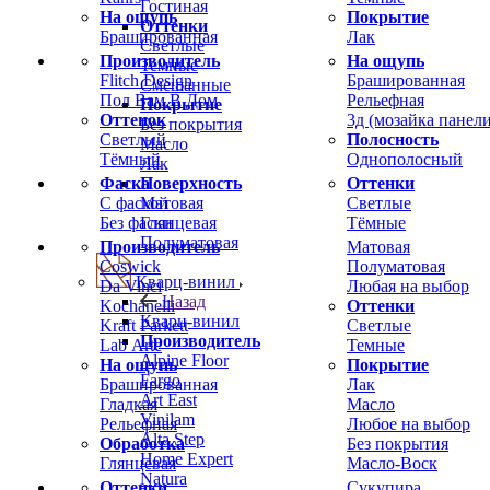
Гостиная
На ощупь
Покрытие
Оттенки
Брашированная
Лак
Светлые
Производитель
На ощупь
Темные
Flitch Design
Брашированная
Смешанные
Пол Вам В Дом
Рельефная
Покрытие
Оттенок
3д (мозайка панели
Без покрытия
Светлый
Полосность
Масло
Тёмный
Однополосный
Лак
Фаска
Оттенки
Поверхность
С фаской
Светлые
Матовая
Без фаски
Тёмные
Глянцевая
Полуматовая
Производитель
Матовая
Coswick
Полуматовая
Кварц-винил
Da Vinci
Любая на выбор
Назад
Kochanelli
Оттенки
Кварц-винил
Kraft Parkett
Светлые
Производитель
Lab Arte
Темные
Alpine Floor
На ощупь
Покрытие
Fargo
Брашированная
Лак
Art East
Гладкая
Масло
Vinilam
Рельефная
Любое на выбор
Alta Step
Обработка
Без покрытия
Home Expert
Глянцевая
Масло-Воск
Natura
Оттенки
Сукупира