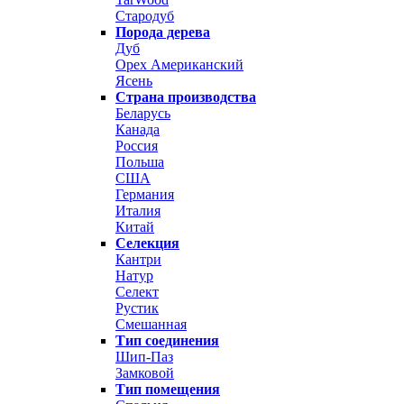
Стародуб
Порода дерева
Дуб
Орех Американский
Ясень
Страна производства
Беларусь
Канада
Россия
Польша
США
Германия
Италия
Китай
Селекция
Кантри
Натур
Селект
Рустик
Смешанная
Тип соединения
Шип-Паз
Замковой
Тип помещения