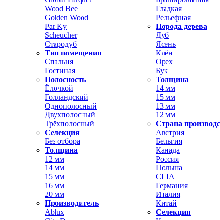
Wood Bee
Гладкая
Golden Wood
Рельефная
Par Ky
Порода дерева
Scheucher
Дуб
Стародуб
Ясень
Тип помещения
Клён
Спальня
Орех
Гостиная
Бук
Полосность
Толщина
Ёлочкой
14 мм
Голландский
15 мм
Однополосный
13 мм
Двухполосный
12 мм
Трёхполосный
Страна производ
Селекция
Австрия
Без отбора
Бельгия
Толщина
Канада
12 мм
Россия
14 мм
Польша
15 мм
США
16 мм
Германия
20 мм
Италия
Производитель
Китай
Ablux
Селекция