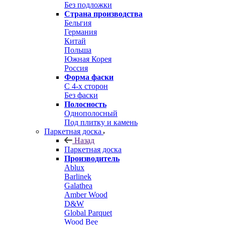
Без подложки
Страна производства
Бельгия
Германия
Китай
Польша
Южная Корея
Россия
Форма фаски
С 4-х сторон
Без фаски
Полосность
Однополосный
Под плитку и камень
Паркетная доска
Назад
Паркетная доска
Производитель
Ablux
Barlinek
Galathea
Amber Wood
D&W
Global Parquet
Wood Bee