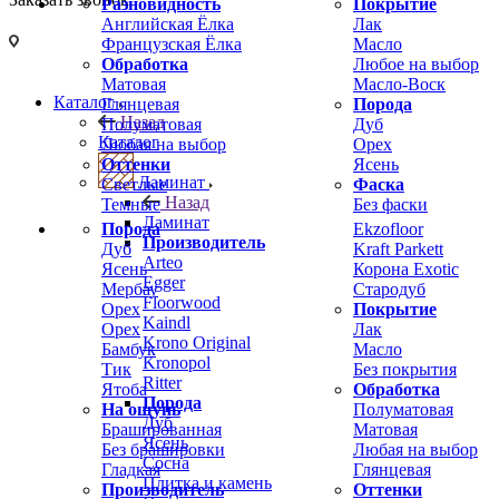
Разновидность
Покрытие
Английская Ёлка
Лак
Французская Ёлка
Масло
Обработка
Любое на выбор
Матовая
Масло-Воск
Каталог
Глянцевая
Порода
Назад
Полуматовая
Дуб
Каталог
Любая на выбор
Орех
Оттенки
Ясень
Ламинат
Светлые
Фаска
Назад
Темные
Без фаски
Ламинат
Порода
Ekzofloor
Производитель
Дуб
Kraft Parkett
Arteo
Ясень
Корона Exotic
Egger
Мербау
Стародуб
Floorwood
Орех
Покрытие
Kaindl
Орех
Лак
Krono Original
Бамбук
Масло
Kronopol
Тик
Без покрытия
Ritter
Ятоба
Обработка
Порода
На ощупь
Полуматовая
Дуб
Брашированная
Матовая
Ясень
Без брашировки
Любая на выбор
Сосна
Гладкая
Глянцевая
Плитка и камень
Производитель
Оттенки