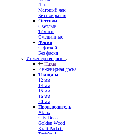
Лак
Матовый лак
Без покрытия
Оттенки
Светлые
Тёмные
Смешанные
Фаска
С фаской
Без фаски
Инженерная доска
Назад
Инженерная доска
Толщина
12 мм
14 мм
15 мм
16 мм
20 мм
Производитель
Ablux
City Deco
Golden Wood
Kraft Parkett
TarWood