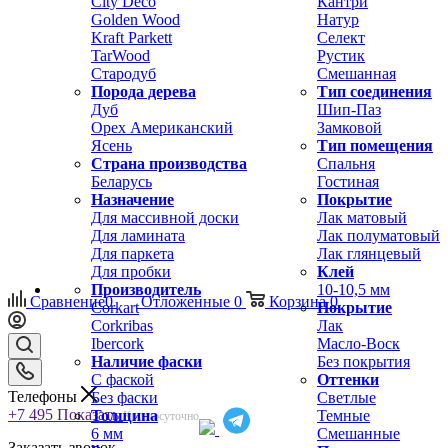
City Deco
Кантри
Golden Wood
Натур
Kraft Parkett
Селект
TarWood
Рустик
Стародуб
Смешанная
Порода дерева
Тип соединения
Дуб
Шип-Паз
Орех Американский
Замковой
Ясень
Тип помещения
Страна производства
Спальня
Беларусь
Гостиная
Назначение
Покрытие
Для массивной доски
Лак матовый
Для ламината
Лак полуматовый
Для паркета
Лак глянцевый
Для пробки
Клей
Производитель
10-10,5 мм
Сравнение
0
Отложенные
0
Корзина
0
Corkart
Покрытие
Corkribas
Лак
Ibercork
Масло-Воск
Наличие фаски
Без покрытия
С фаской
Оттенки
Телефоны
Без фаски
Светлые
+7 495
Показать
Толщина
Темные
Круглосуточно
6 мм
Смешанные
Заказать звонок