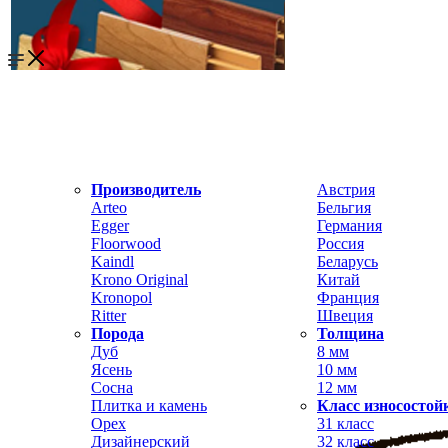
Производитель
Австрия
Arteo
Бельгия
Egger
Германия
Floorwood
Россия
Kaindl
Беларусь
Krono Original
Китай
Kronopol
Франция
Ritter
Швеция
Порода
Толщина
Дуб
8 мм
Ясень
10 мм
Сосна
12 мм
Плитка и камень
Класс износостой
Орех
31 класс
Дизайнерский
32 класс