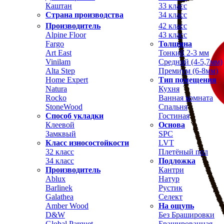
Каштан
33 класс
Страна производства
34 класс
Производитель
42 класс
Alpine Floor
43 класс
Fargo
Толщина
Art East
Тонкий 2-3 мм
Vinilam
Средний (4-5,7мм)
Alta Step
Премиум (6-8мм)
Home Expert
Тип помещения
Natura
Кухня
Rocko
Ванная комната
StoneWood
Спальня
Способ укладки
Гостиная
Клеевой
Основа
Замквый
SPC
Класс износостойкости
LVT
32 класс
Плетёный пол
34 класс
Подложка
Производитель
Кантри
Ablux
Натур
Barlinek
Рустик
Galathea
Селект
Amber Wood
На ощупь
D&W
Без Брашировки
Global Parquet
Брашированная