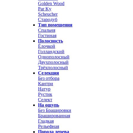
Golden Wood
Par Ky
Scheucher
Стародуб
Тип помещения
Спальня
Гостиная
Полосность
Ёлочкой
Голландский
Однополосный
Двухполосный
Трёхполосный
Селекция
Без отбора
Кантри
Натур
Рустик
Селект
На ощупь
Без Брашировки
Брашированная
Гладкая
Рельефная
Порода дерева