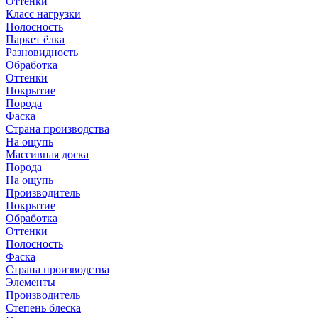
Оттенки
Класс нагрузки
Полосность
Паркет ёлка
Разновидность
Обработка
Оттенки
Покрытие
Порода
Фаска
Страна производства
На ощупь
Массивная доска
Порода
На ощупь
Производитель
Покрытие
Обработка
Оттенки
Полосность
Фаска
Страна производства
Элементы
Производитель
Степень блеска