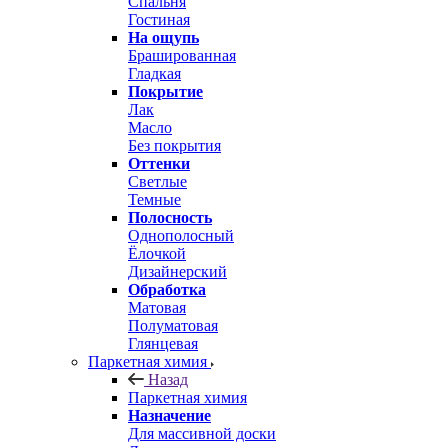
Спальня
Гостиная
На ощупь
Брашированная
Гладкая
Покрытие
Лак
Масло
Без покрытия
Оттенки
Светлые
Темные
Полосность
Однополосный
Ёлочкой
Дизайнерский
Обработка
Матовая
Полуматовая
Глянцевая
Паркетная химия
Назад
Паркетная химия
Назначение
Для массивной доски