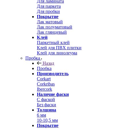
Для ламината
Для паркета
Для пробки
Покрытие
Лак матовый
Лак полуматовый
Лак глянцевый
Клей
Паркетный клей
Клей для ПВХ плитки
Клей для линолеума
Пробка
Назад
Пробка
Производитель
Corkart
Corkribas
Ibercork
Наличие фаски
С фаской
Без фаски
Толщина
6 мм
10-10,5 мм
Покрытие