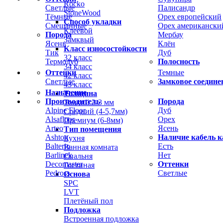
Rocko
Светлые
Палисандр
StoneWood
Тёмные
Орех европейский
Способ укладки
Смешанные
Орех американски
Клеевой
Порода
Мербау
Замквый
Ясень
Клён
Класс износостойкости
Тик
Дуб
32 класс
Термодуб
Полосность
34 класс
Оттенки
Темные
42 класс
Светлые
Замковое соедине
43 класс
Назначение
Толщина
Производитель
Порода
Тонкий 2-3 мм
Alpine Floor
Дуб
Средний (4-5,7мм)
Alsafloor
Орех
Премиум (6-8мм)
Arteo
Ясень
Тип помещения
Ashton
Наличие кабель к
Кухня
Balterio
Есть
Ванная комната
Barlinek
Нет
Спальня
Decomaster
Оттенки
Гостиная
Pedross
Светлые
Основа
SPC
LVT
Плетёный пол
Подложка
Встроенная подложка