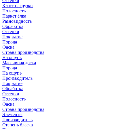
Оттенки
Класс нагрузки
Полосность
Паркет ёлка
Разновидность
Обработка
Оттенки
Покрытие
Порода
Фаска
Страна производства
На ощупь
Массивная доска
Порода
На ощупь
Производитель
Покрытие
Обработка
Оттенки
Полосность
Фаска
Страна производства
Элементы
Производитель
Степень блеска