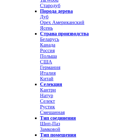
Стародуб
Порода дерева
Дуб
Орех Американский
Ясень
Страна производства
Беларусь
Канада
Россия
Польша
США
Германия
Италия
Китай
Селекция
Кантри
Натур
Селект
Рустик
Смешанная
Тип соединения
Шип-Паз
Замковой
Тип помещения