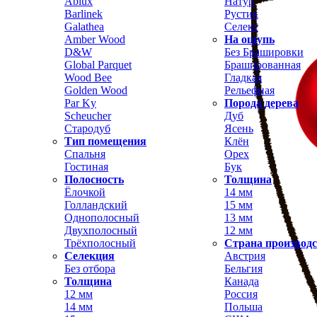
Ablux
Натур
Barlinek
Рустик
Galathea
Селект
Amber Wood
На ощупь
D&W
Без Брашировки
Global Parquet
Брашированная
Wood Bee
Гладкая
Golden Wood
Рельефная
Par Ky
Порода дерева
Scheucher
Дуб
Стародуб
Ясень
Тип помещения
Клён
Спальня
Орех
Гостиная
Бук
Полосность
Толщина
Ёлочкой
14 мм
Голландский
15 мм
Однополосный
13 мм
Двухполосный
12 мм
Трёхполосный
Страна производ
Селекция
Австрия
Без отбора
Бельгия
Толщина
Канада
12 мм
Россия
14 мм
Польша