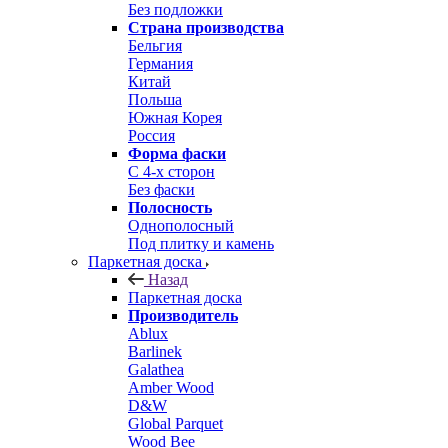
Без подложки
Страна производства
Бельгия
Германия
Китай
Польша
Южная Корея
Россия
Форма фаски
С 4-х сторон
Без фаски
Полосность
Однополосный
Под плитку и камень
Паркетная доска
Назад
Паркетная доска
Производитель
Ablux
Barlinek
Galathea
Amber Wood
D&W
Global Parquet
Wood Bee