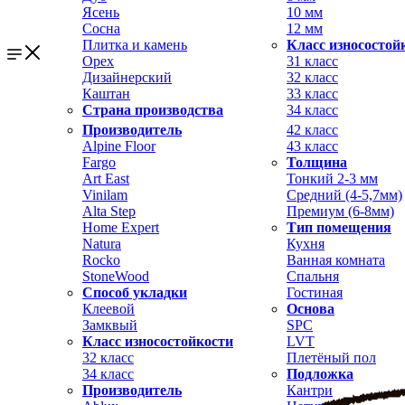
Ясень
10 мм
Сосна
12 мм
Плитка и камень
Класс износостой
Орех
31 класс
Дизайнерский
32 класс
Каштан
33 класс
Страна производства
34 класс
Производитель
42 класс
Alpine Floor
43 класс
Fargo
Толщина
Art East
Тонкий 2-3 мм
Vinilam
Средний (4-5,7мм)
Alta Step
Премиум (6-8мм)
Home Expert
Тип помещения
Natura
Кухня
Rocko
Ванная комната
StoneWood
Спальня
Способ укладки
Гостиная
Клеевой
Основа
Замквый
SPC
Класс износостойкости
LVT
32 класс
Плетёный пол
34 класс
Подложка
Производитель
Кантри