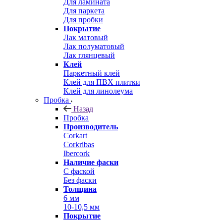
Для ламината
Для паркета
Для пробки
Покрытие
Лак матовый
Лак полуматовый
Лак глянцевый
Клей
Паркетный клей
Клей для ПВХ плитки
Клей для линолеума
Пробка
Назад
Пробка
Производитель
Corkart
Corkribas
Ibercork
Наличие фаски
С фаской
Без фаски
Толщина
6 мм
10-10,5 мм
Покрытие