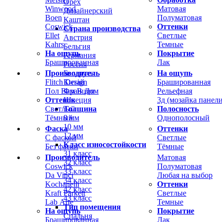
Орех
Winwood
Матовая
Дизайнерский
Boen
Полуматовая
Каштан
Coswick
Оттенки
Страна производства
Ellet
Светлые
Австрия
Kahrs
Темные
Бельгия
На ощупь
Покрытие
Германия
Брашированная
Лак
Россия
Производитель
На ощупь
Беларусь
Flitch Design
Брашированная
Китай
Пол Вам В Дом
Рельефная
Франция
Оттенок
3д (мозайка панели
Швеция
Светлый
Полосность
Толщина
Тёмный
Однополосный
8 мм
10 мм
Фаска
Оттенки
12 мм
С фаской
Светлые
Класс износостойкости
Без фаски
Тёмные
31 класс
Производитель
Матовая
32 класс
Coswick
Полуматовая
33 класс
Da Vinci
Любая на выбор
34 класс
Kochanelli
Оттенки
42 класс
Kraft Parkett
Светлые
43 класс
Lab Arte
Темные
Тип помещения
На ощупь
Покрытие
Спальня
Брашированная
Лак