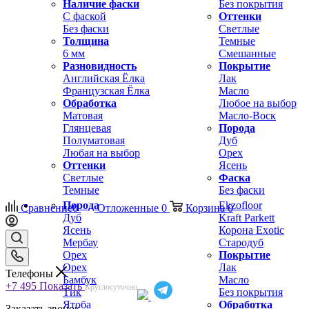
Наличие фаски
Без покрытия
С фаской
Оттенки
Без фаски
Светлые
Толщина
Темные
6 мм
Смешанные
Разновидность
Покрытие
Английская Ёлка
Лак
Французская Ёлка
Масло
Обработка
Любое на выбор
Матовая
Масло-Воск
Глянцевая
Порода
Полуматовая
Дуб
Любая на выбор
Орех
Оттенки
Ясень
Светлые
Фаска
Темные
Без фаски
Порода
Ekzofloor
Сравнение
0
Отложенные
0
Корзина
0
Дуб
Kraft Parkett
Ясень
Корона Exotic
Мербау
Стародуб
Орех
Покрытие
Орех
Лак
Телефоны
Бамбук
Масло
+7 495
Показать
Круглосуточно
Тик
Без покрытия
Ятоба
Обработка
Заказать звонок