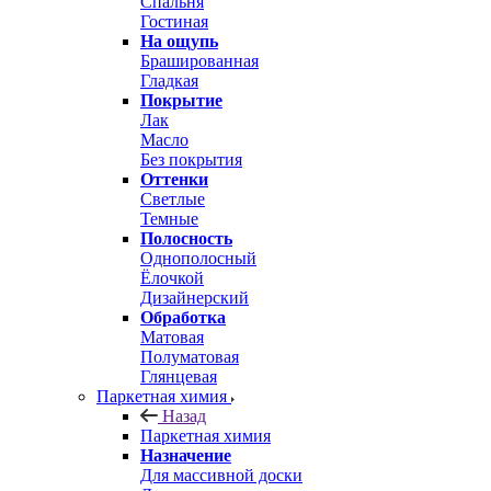
Спальня
Гостиная
На ощупь
Брашированная
Гладкая
Покрытие
Лак
Масло
Без покрытия
Оттенки
Светлые
Темные
Полосность
Однополосный
Ёлочкой
Дизайнерский
Обработка
Матовая
Полуматовая
Глянцевая
Паркетная химия
Назад
Паркетная химия
Назначение
Для массивной доски