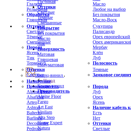
Гостиная
Гладкая
Масло
Оттенки
Рельефная
Любое на выбор
Светлые
Обработка
Без покрытия
Темные
Глянцевая
Масло-Воск
Смешанные
Оттенки
Сукупира
Покрытие
Светлые
Палисандр
Без покрытия
Тёмные
Орех европейский
Масло
Смешанные
Орех американски
Лак
Порода
Мербау
Поверхность
Ясень
Клён
Матовая
Тик
Дуб
Глянцевая
Термодуб
Полосность
Полуматовая
Оттенки
Темные
Светлые
Замковое соедине
Кварц-винил
Назад
Назначение
Кварц-винил
Производитель
Порода
Производитель
Alpine Floor
Дуб
Alpine Floor
Alsafloor
Орех
Fargo
Arteo
Ясень
Art East
Ashton
Наличие кабель к
Vinilam
Balterio
Есть
Alta Step
Barlinek
Нет
Home Expert
Decomaster
Оттенки
Natura
Pedross
Светлые