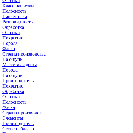
Оттенки
Класс нагрузки
Полосность
Паркет ёлка
Разновидность
Обработка
Оттенки
Покрытие
Порода
Фаска
Страна производства
На ощупь
Массивная доска
Порода
На ощупь
Производитель
Покрытие
Обработка
Оттенки
Полосность
Фаска
Страна производства
Элементы
Производитель
Степень блеска