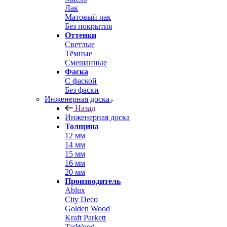
Лак
Матовый лак
Без покрытия
Оттенки
Светлые
Тёмные
Смешанные
Фаска
С фаской
Без фаски
Инженерная доска
Назад
Инженерная доска
Толщина
12 мм
14 мм
15 мм
16 мм
20 мм
Производитель
Ablux
City Deco
Golden Wood
Kraft Parkett
TarWood