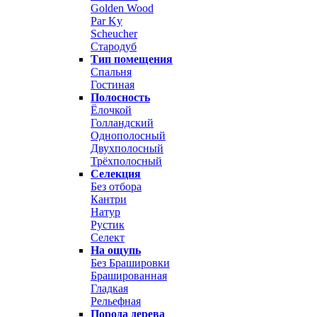
Golden Wood
Par Ky
Scheucher
Стародуб
Тип помещения
Спальня
Гостиная
Полосность
Ёлочкой
Голландский
Однополосный
Двухполосный
Трёхполосный
Селекция
Без отбора
Кантри
Натур
Рустик
Селект
На ощупь
Без Брашировки
Брашированная
Гладкая
Рельефная
Порода дерева