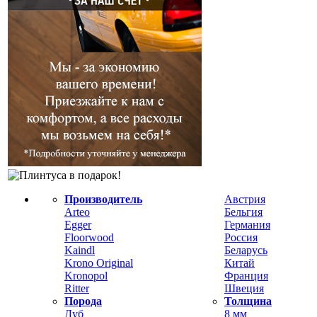
Производитель
Австрия
Arteo
Бельгия
Egger
Германия
Floorwood
Россия
Kaindl
Беларусь
Krono Original
Китай
Kronopol
Франция
Ritter
Швеция
Порода
Толщина
Дуб
8 мм