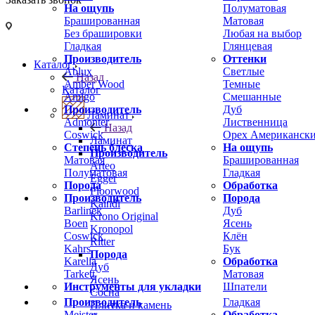
На ощупь
Полуматовая
Брашированная
Матовая
Без брашировки
Любая на выбор
Гладкая
Глянцевая
Производитель
Оттенки
Каталог
Ablux
Светлые
Назад
Amber Wood
Темные
Каталог
Amigo
Смешанные
Производитель
Дуб
Ламинат
Admonter
Лиственница
Назад
Coswick
Орех Американск
Ламинат
Степень блеска
На ощупь
Производитель
Матовая
Брашированная
Arteo
Полуматовая
Гладкая
Egger
Порода
Обработка
Floorwood
Производитель
Порода
Kaindl
Barlinek
Дуб
Krono Original
Boen
Ясень
Kronopol
Coswick
Клён
Ritter
Kahrs
Бук
Порода
Karelia
Обработка
Дуб
Tarkett
Матовая
Ясень
Инструменты для укладки
Шпатели
Сосна
Производитель
Гладкая
Плитка и камень
Meister
Обработка