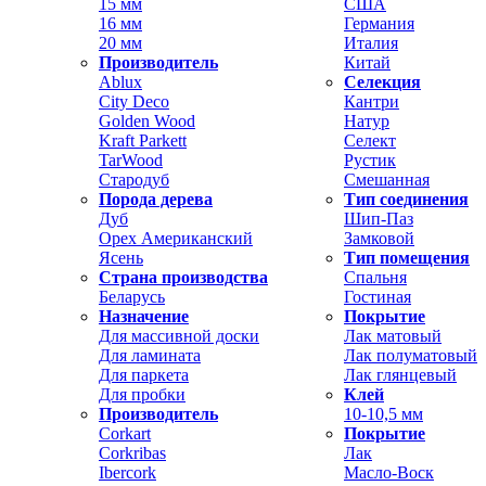
15 мм
США
16 мм
Германия
20 мм
Италия
Производитель
Китай
Ablux
Селекция
City Deco
Кантри
Golden Wood
Натур
Kraft Parkett
Селект
TarWood
Рустик
Стародуб
Смешанная
Порода дерева
Тип соединения
Дуб
Шип-Паз
Орех Американский
Замковой
Ясень
Тип помещения
Страна производства
Спальня
Беларусь
Гостиная
Назначение
Покрытие
Для массивной доски
Лак матовый
Для ламината
Лак полуматовый
Для паркета
Лак глянцевый
Для пробки
Клей
Производитель
10-10,5 мм
Corkart
Покрытие
Corkribas
Лак
Ibercork
Масло-Воск