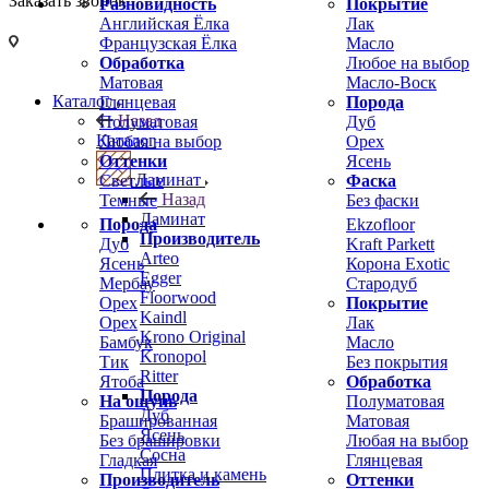
Заказать звонок
Разновидность
Покрытие
Английская Ёлка
Лак
Французская Ёлка
Масло
Обработка
Любое на выбор
Матовая
Масло-Воск
Каталог
Глянцевая
Порода
Назад
Полуматовая
Дуб
Каталог
Любая на выбор
Орех
Оттенки
Ясень
Ламинат
Светлые
Фаска
Назад
Темные
Без фаски
Ламинат
Порода
Ekzofloor
Производитель
Дуб
Kraft Parkett
Arteo
Ясень
Корона Exotic
Egger
Мербау
Стародуб
Floorwood
Орех
Покрытие
Kaindl
Орех
Лак
Krono Original
Бамбук
Масло
Kronopol
Тик
Без покрытия
Ritter
Ятоба
Обработка
Порода
На ощупь
Полуматовая
Дуб
Брашированная
Матовая
Ясень
Без брашировки
Любая на выбор
Сосна
Гладкая
Глянцевая
Плитка и камень
Производитель
Оттенки