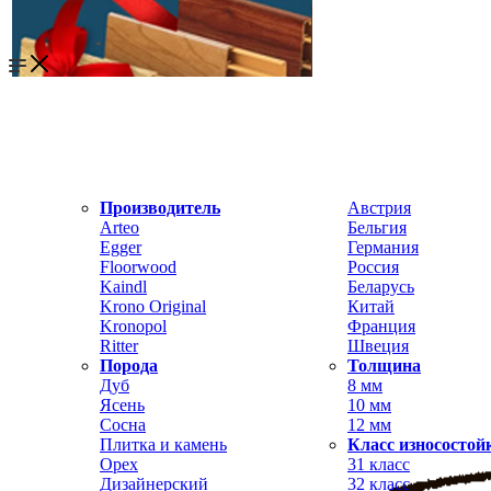
Производитель
Австрия
Arteo
Бельгия
Egger
Германия
Floorwood
Россия
Kaindl
Беларусь
Krono Original
Китай
Kronopol
Франция
Ritter
Швеция
Порода
Толщина
Дуб
8 мм
Ясень
10 мм
Сосна
12 мм
Плитка и камень
Класс износостой
Орех
31 класс
Дизайнерский
32 класс