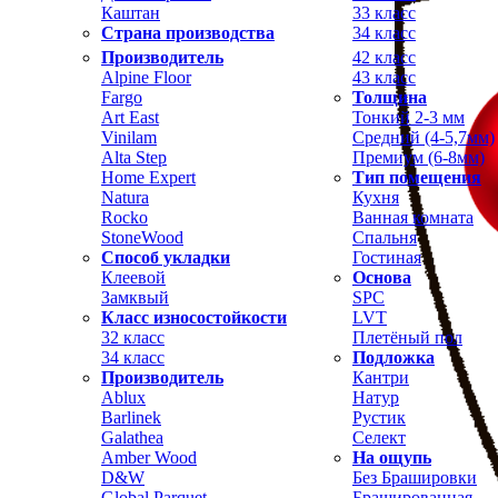
Каштан
33 класс
Страна производства
34 класс
Производитель
42 класс
Alpine Floor
43 класс
Fargo
Толщина
Art East
Тонкий 2-3 мм
Vinilam
Средний (4-5,7мм)
Alta Step
Премиум (6-8мм)
Home Expert
Тип помещения
Natura
Кухня
Rocko
Ванная комната
StoneWood
Спальня
Способ укладки
Гостиная
Клеевой
Основа
Замквый
SPC
Класс износостойкости
LVT
32 класс
Плетёный пол
34 класс
Подложка
Производитель
Кантри
Ablux
Натур
Barlinek
Рустик
Galathea
Селект
Amber Wood
На ощупь
D&W
Без Брашировки
Global Parquet
Брашированная