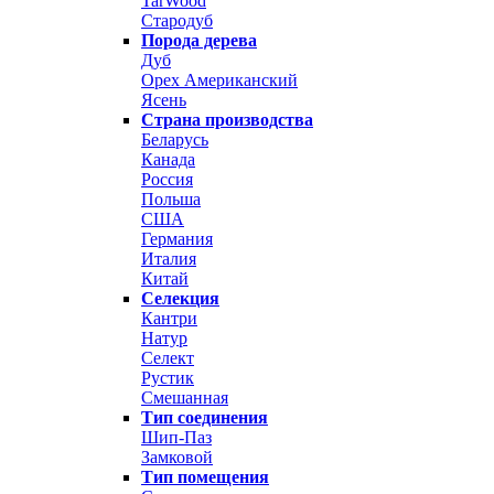
TarWood
Стародуб
Порода дерева
Дуб
Орех Американский
Ясень
Страна производства
Беларусь
Канада
Россия
Польша
США
Германия
Италия
Китай
Селекция
Кантри
Натур
Селект
Рустик
Смешанная
Тип соединения
Шип-Паз
Замковой
Тип помещения