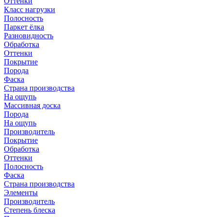
Оттенки
Класс нагрузки
Полосность
Паркет ёлка
Разновидность
Обработка
Оттенки
Покрытие
Порода
Фаска
Страна производства
На ощупь
Массивная доска
Порода
На ощупь
Производитель
Покрытие
Обработка
Оттенки
Полосность
Фаска
Страна производства
Элементы
Производитель
Степень блеска