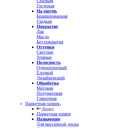
Спальня
Гостиная
На ощупь
Брашированная
Гладкая
Покрытие
Лак
Масло
Без покрытия
Оттенки
Светлые
Темные
Полосность
Однополосный
Ёлочкой
Дизайнерский
Обработка
Матовая
Полуматовая
Глянцевая
Паркетная химия
Назад
Паркетная химия
Назначение
Для массивной доски