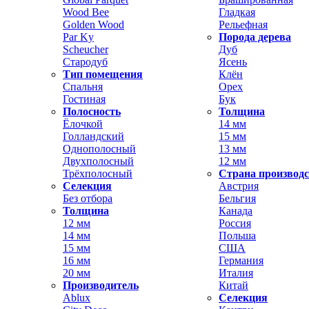
Wood Bee
Гладкая
Golden Wood
Рельефная
Par Ky
Порода дерева
Scheucher
Дуб
Стародуб
Ясень
Тип помещения
Клён
Спальня
Орех
Гостиная
Бук
Полосность
Толщина
Ёлочкой
14 мм
Голландский
15 мм
Однополосный
13 мм
Двухполосный
12 мм
Трёхполосный
Страна производ
Селекция
Австрия
Без отбора
Бельгия
Толщина
Канада
12 мм
Россия
14 мм
Польша
15 мм
США
16 мм
Германия
20 мм
Италия
Производитель
Китай
Ablux
Селекция