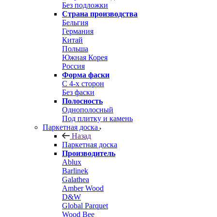
Без подложки
Страна производства
Бельгия
Германия
Китай
Польша
Южная Корея
Россия
Форма фаски
С 4-х сторон
Без фаски
Полосность
Однополосный
Под плитку и камень
Паркетная доска
Назад
Паркетная доска
Производитель
Ablux
Barlinek
Galathea
Amber Wood
D&W
Global Parquet
Wood Bee