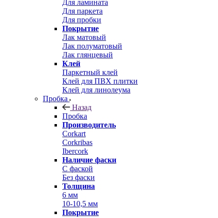
Для ламината
Для паркета
Для пробки
Покрытие
Лак матовый
Лак полуматовый
Лак глянцевый
Клей
Паркетный клей
Клей для ПВХ плитки
Клей для линолеума
Пробка
Назад
Пробка
Производитель
Corkart
Corkribas
Ibercork
Наличие фаски
С фаской
Без фаски
Толщина
6 мм
10-10,5 мм
Покрытие