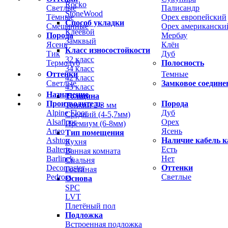
Rocko
Светлые
Палисандр
StoneWood
Тёмные
Орех европейский
Способ укладки
Смешанные
Орех американски
Клеевой
Порода
Мербау
Замквый
Ясень
Клён
Класс износостойкости
Тик
Дуб
32 класс
Термодуб
Полосность
34 класс
Оттенки
Темные
42 класс
Светлые
Замковое соедине
43 класс
Назначение
Толщина
Производитель
Порода
Тонкий 2-3 мм
Alpine Floor
Дуб
Средний (4-5,7мм)
Alsafloor
Орех
Премиум (6-8мм)
Arteo
Ясень
Тип помещения
Ashton
Наличие кабель к
Кухня
Balterio
Есть
Ванная комната
Barlinek
Нет
Спальня
Decomaster
Оттенки
Гостиная
Pedross
Светлые
Основа
SPC
LVT
Плетёный пол
Подложка
Встроенная подложка