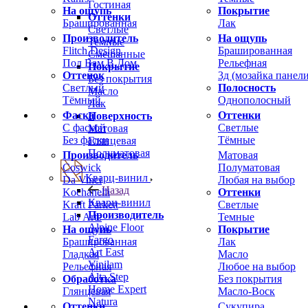
Гостиная
На ощупь
Покрытие
Оттенки
Брашированная
Лак
Светлые
Производитель
На ощупь
Темные
Flitch Design
Брашированная
Смешанные
Пол Вам В Дом
Рельефная
Покрытие
Оттенок
3д (мозайка панели
Без покрытия
Светлый
Полосность
Масло
Тёмный
Однополосный
Лак
Фаска
Оттенки
Поверхность
С фаской
Светлые
Матовая
Без фаски
Тёмные
Глянцевая
Полуматовая
Производитель
Матовая
Coswick
Полуматовая
Кварц-винил
Da Vinci
Любая на выбор
Назад
Kochanelli
Оттенки
Кварц-винил
Kraft Parkett
Светлые
Производитель
Lab Arte
Темные
Alpine Floor
На ощупь
Покрытие
Fargo
Брашированная
Лак
Art East
Гладкая
Масло
Vinilam
Рельефная
Любое на выбор
Alta Step
Обработка
Без покрытия
Home Expert
Глянцевая
Масло-Воск
Natura
Оттенки
Сукупира