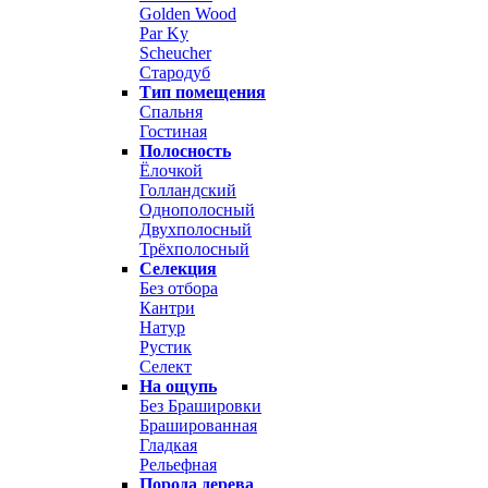
Golden Wood
Par Ky
Scheucher
Стародуб
Тип помещения
Спальня
Гостиная
Полосность
Ёлочкой
Голландский
Однополосный
Двухполосный
Трёхполосный
Селекция
Без отбора
Кантри
Натур
Рустик
Селект
На ощупь
Без Брашировки
Брашированная
Гладкая
Рельефная
Порода дерева