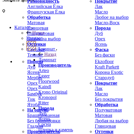
Разновидность
Покрытие
Английская Ёлка
Лак
Французская Ёлка
Масло
Обработка
Любое на выбор
Матовая
Масло-Воск
Каталог
Глянцевая
Порода
Назад
Полуматовая
Дуб
Каталог
Любая на выбор
Орех
Оттенки
Ясень
Ламинат
Светлые
Фаска
Назад
Темные
Без фаски
Ламинат
Порода
Ekzofloor
Производитель
Дуб
Kraft Parkett
Arteo
Ясень
Корона Exotic
Egger
Мербау
Стародуб
Floorwood
Орех
Покрытие
Kaindl
Орех
Лак
Krono Original
Бамбук
Масло
Kronopol
Тик
Без покрытия
Ritter
Ятоба
Обработка
Порода
На ощупь
Полуматовая
Дуб
Брашированная
Матовая
Ясень
Без брашировки
Любая на выбор
Сосна
Гладкая
Глянцевая
Плитка и камень
Производитель
Оттенки