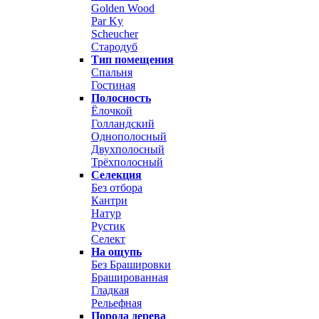
Golden Wood
Par Ky
Scheucher
Стародуб
Тип помещения
Спальня
Гостиная
Полосность
Ёлочкой
Голландский
Однополосный
Двухполосный
Трёхполосный
Селекция
Без отбора
Кантри
Натур
Рустик
Селект
На ощупь
Без Брашировки
Брашированная
Гладкая
Рельефная
Порода дерева