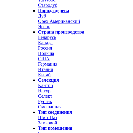
Стародуб
Порода дерева
Дуб
Орех Американский
Ясень
Страна производства
Беларусь
Канада
Россия
Польша
США
Германия
Италия
Китай
Селекция
Кантри
Натур
Селект
Рустик
Смешанная
Тип соединения
Шип-Паз
Замковой
Тип помещения