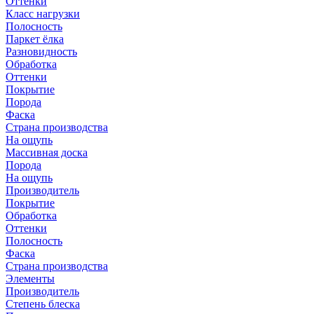
Оттенки
Класс нагрузки
Полосность
Паркет ёлка
Разновидность
Обработка
Оттенки
Покрытие
Порода
Фаска
Страна производства
На ощупь
Массивная доска
Порода
На ощупь
Производитель
Покрытие
Обработка
Оттенки
Полосность
Фаска
Страна производства
Элементы
Производитель
Степень блеска