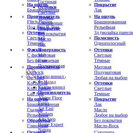
Гостиная
На ощупь
Покрытие
Оттенки
Брашированная
Лак
Светлые
Производитель
На ощупь
Темные
Flitch Design
Брашированная
Смешанные
Пол Вам В Дом
Рельефная
Покрытие
Оттенок
3д (мозайка панели
Без покрытия
Светлый
Полосность
Масло
Тёмный
Однополосный
Лак
Фаска
Оттенки
Поверхность
С фаской
Светлые
Матовая
Без фаски
Тёмные
Глянцевая
Полуматовая
Производитель
Матовая
Coswick
Полуматовая
Кварц-винил
Da Vinci
Любая на выбор
Назад
Kochanelli
Оттенки
Кварц-винил
Kraft Parkett
Светлые
Производитель
Lab Arte
Темные
Alpine Floor
На ощупь
Покрытие
Fargo
Брашированная
Лак
Art East
Гладкая
Масло
Vinilam
Рельефная
Любое на выбор
Alta Step
Обработка
Без покрытия
Home Expert
Глянцевая
Масло-Воск
Natura
Оттенки
Сукупира