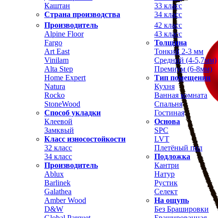
Каштан
33 класс
Страна производства
34 класс
Производитель
42 класс
Alpine Floor
43 класс
Fargo
Толщина
Art East
Тонкий 2-3 мм
Vinilam
Средний (4-5,7мм)
Alta Step
Премиум (6-8мм)
Home Expert
Тип помещения
Natura
Кухня
Rocko
Ванная комната
StoneWood
Спальня
Способ укладки
Гостиная
Клеевой
Основа
Замквый
SPC
Класс износостойкости
LVT
32 класс
Плетёный пол
34 класс
Подложка
Производитель
Кантри
Ablux
Натур
Barlinek
Рустик
Galathea
Селект
Amber Wood
На ощупь
D&W
Без Брашировки
Global Parquet
Брашированная