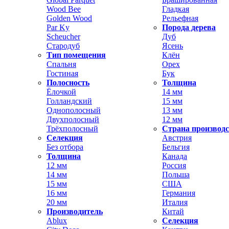
Wood Bee
Гладкая
Golden Wood
Рельефная
Par Ky
Порода дерева
Scheucher
Дуб
Стародуб
Ясень
Тип помещения
Клён
Спальня
Орех
Гостиная
Бук
Полосность
Толщина
Ёлочкой
14 мм
Голландский
15 мм
Однополосный
13 мм
Двухполосный
12 мм
Трёхполосный
Страна производ
Селекция
Австрия
Без отбора
Бельгия
Толщина
Канада
12 мм
Россия
14 мм
Польша
15 мм
США
16 мм
Германия
20 мм
Италия
Производитель
Китай
Ablux
Селекция