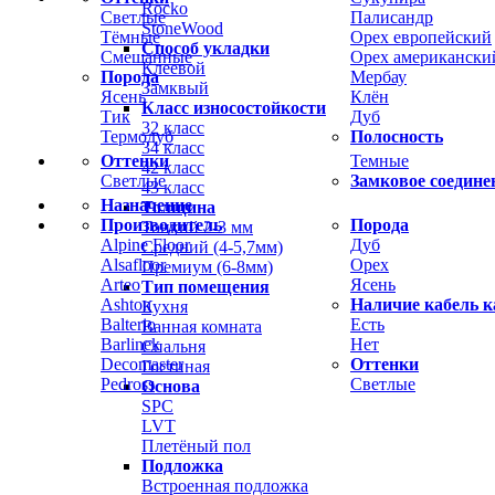
Rocko
Светлые
Палисандр
StoneWood
Тёмные
Орех европейский
Способ укладки
Смешанные
Орех американски
Клеевой
Порода
Мербау
Замквый
Ясень
Клён
Класс износостойкости
Тик
Дуб
32 класс
Термодуб
Полосность
34 класс
Оттенки
Темные
42 класс
Светлые
Замковое соедине
43 класс
Назначение
Толщина
Производитель
Порода
Тонкий 2-3 мм
Alpine Floor
Дуб
Средний (4-5,7мм)
Alsafloor
Орех
Премиум (6-8мм)
Arteo
Ясень
Тип помещения
Ashton
Наличие кабель к
Кухня
Balterio
Есть
Ванная комната
Barlinek
Нет
Спальня
Decomaster
Оттенки
Гостиная
Pedross
Светлые
Основа
SPC
LVT
Плетёный пол
Подложка
Встроенная подложка