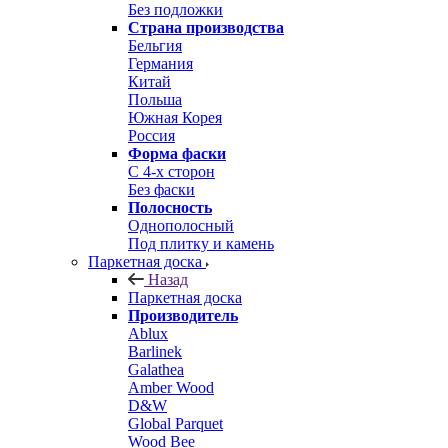
Без подложки
Страна производства
Бельгия
Германия
Китай
Польша
Южная Корея
Россия
Форма фаски
С 4-х сторон
Без фаски
Полосность
Однополосный
Под плитку и камень
Паркетная доска
Назад
Паркетная доска
Производитель
Ablux
Barlinek
Galathea
Amber Wood
D&W
Global Parquet
Wood Bee