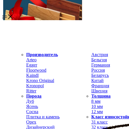
Производитель
Австрия
Arteo
Бельгия
Egger
Германия
Floorwood
Россия
Kaindl
Беларусь
Krono Original
Китай
Kronopol
Франция
Ritter
Швеция
Порода
Толщина
Дуб
8 мм
Ясень
10 мм
Сосна
12 мм
Плитка и камень
Класс износостой
Орех
31 класс
Дизайнерский
32 класс