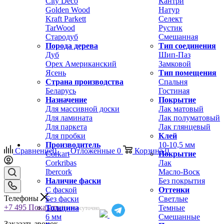
City Deco
Кантри
Golden Wood
Натур
Kraft Parkett
Селект
TarWood
Рустик
Стародуб
Смешанная
Порода дерева
Тип соединения
Дуб
Шип-Паз
Орех Американский
Замковой
Ясень
Тип помещения
Страна производства
Спальня
Беларусь
Гостиная
Назначение
Покрытие
Для массивной доски
Лак матовый
Для ламината
Лак полуматовый
Для паркета
Лак глянцевый
Для пробки
Клей
Производитель
10-10,5 мм
Сравнение
0
Отложенные
0
Корзина
0
Corkart
Покрытие
Corkribas
Лак
Ibercork
Масло-Воск
Наличие фаски
Без покрытия
С фаской
Оттенки
Телефоны
Без фаски
Светлые
+7 495
Показать
Толщина
Темные
Круглосуточно
6 мм
Смешанные
Заказать звонок