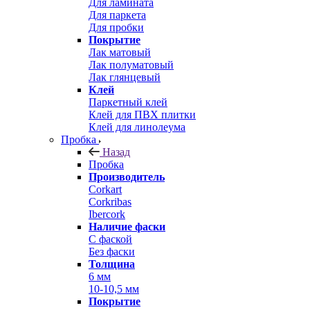
Для ламината
Для паркета
Для пробки
Покрытие
Лак матовый
Лак полуматовый
Лак глянцевый
Клей
Паркетный клей
Клей для ПВХ плитки
Клей для линолеума
Пробка
Назад
Пробка
Производитель
Corkart
Corkribas
Ibercork
Наличие фаски
С фаской
Без фаски
Толщина
6 мм
10-10,5 мм
Покрытие