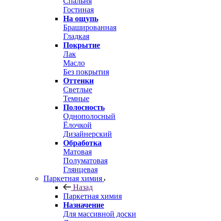
Спальня
Гостиная
На ощупь
Брашированная
Гладкая
Покрытие
Лак
Масло
Без покрытия
Оттенки
Светлые
Темные
Полосность
Однополосный
Ёлочкой
Дизайнерский
Обработка
Матовая
Полуматовая
Глянцевая
Паркетная химия
Назад
Паркетная химия
Назначение
Для массивной доски