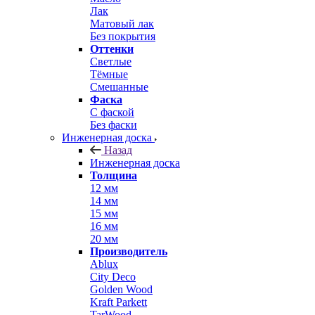
Лак
Матовый лак
Без покрытия
Оттенки
Светлые
Тёмные
Смешанные
Фаска
С фаской
Без фаски
Инженерная доска
Назад
Инженерная доска
Толщина
12 мм
14 мм
15 мм
16 мм
20 мм
Производитель
Ablux
City Deco
Golden Wood
Kraft Parkett
TarWood