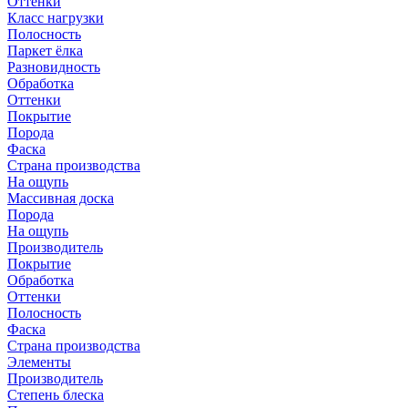
Оттенки
Класс нагрузки
Полосность
Паркет ёлка
Разновидность
Обработка
Оттенки
Покрытие
Порода
Фаска
Страна производства
На ощупь
Массивная доска
Порода
На ощупь
Производитель
Покрытие
Обработка
Оттенки
Полосность
Фаска
Страна производства
Элементы
Производитель
Степень блеска