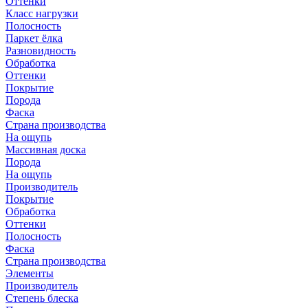
Оттенки
Класс нагрузки
Полосность
Паркет ёлка
Разновидность
Обработка
Оттенки
Покрытие
Порода
Фаска
Страна производства
На ощупь
Массивная доска
Порода
На ощупь
Производитель
Покрытие
Обработка
Оттенки
Полосность
Фаска
Страна производства
Элементы
Производитель
Степень блеска