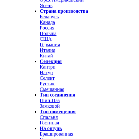
Ясень
Страна производства
Беларусь
Канада
Россия
Польша
США
Германия
Италия
Китай
Селекция
Кантри
Натур
Селект
Рустик
Смешанная
Тип соединения
Шип-Паз
Замковой
Тип помещения
Спальня
Гостиная
На ощупь
Брашированная