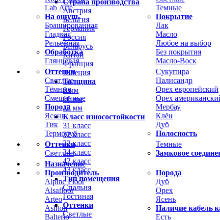
Страна производства
Lab Arte
Темные
Австрия
На ощупь
Покрытие
Бельгия
Брашированная
Лак
Германия
Гладкая
Масло
Россия
Рельефная
Любое на выбор
Беларусь
Обработка
Без покрытия
Китай
Глянцевая
Масло-Воск
Франция
Оттенки
Сукупира
Швеция
Светлые
Палисандр
Толщина
Тёмные
Орех европейский
8 мм
Смешанные
Орех американски
10 мм
Порода
Мербау
12 мм
Ясень
Клён
Класс износостойкости
Тик
Дуб
31 класс
Термодуб
Полосность
32 класс
33 класс
Оттенки
Темные
34 класс
Светлые
Замковое соедине
42 класс
Назначение
43 класс
Производитель
Порода
Тип помещения
Alpine Floor
Дуб
Спальня
Alsafloor
Орех
Гостиная
Arteo
Ясень
Оттенки
Ashton
Наличие кабель к
Светлые
Balterio
Есть