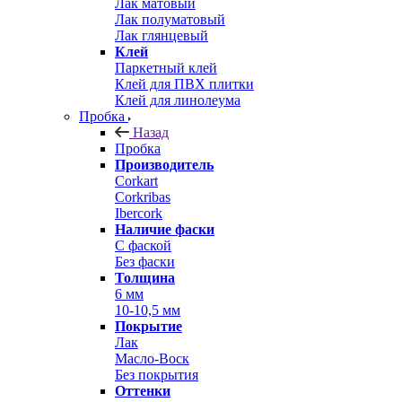
Лак матовый
Лак полуматовый
Лак глянцевый
Клей
Паркетный клей
Клей для ПВХ плитки
Клей для линолеума
Пробка
Назад
Пробка
Производитель
Corkart
Corkribas
Ibercork
Наличие фаски
С фаской
Без фаски
Толщина
6 мм
10-10,5 мм
Покрытие
Лак
Масло-Воск
Без покрытия
Оттенки