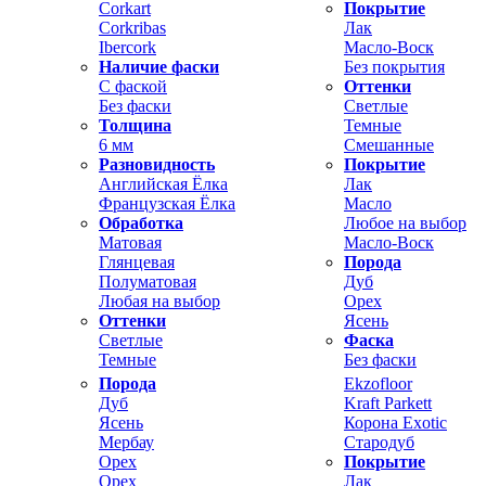
Corkart
Покрытие
Corkribas
Лак
Ibercork
Масло-Воск
Наличие фаски
Без покрытия
С фаской
Оттенки
Без фаски
Светлые
Толщина
Темные
6 мм
Смешанные
Разновидность
Покрытие
Английская Ёлка
Лак
Французская Ёлка
Масло
Обработка
Любое на выбор
Матовая
Масло-Воск
Глянцевая
Порода
Полуматовая
Дуб
Любая на выбор
Орех
Оттенки
Ясень
Светлые
Фаска
Темные
Без фаски
Порода
Ekzofloor
Дуб
Kraft Parkett
Ясень
Корона Exotic
Мербау
Стародуб
Орех
Покрытие
Орех
Лак