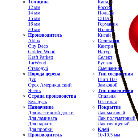
Толщина
Канада
12 мм
Россия
14 мм
Польша
15 мм
США
16 мм
Германия
20 мм
Италия
Производитель
Китай
Ablux
Селекция
City Deco
Кантри
Golden Wood
Натур
Kraft Parkett
Селект
TarWood
Рустик
Стародуб
Смешанная
Порода дерева
Тип соединения
Дуб
Шип-Паз
Орех Американский
Замковой
Ясень
Тип помещения
Страна производства
Спальня
Беларусь
Гостиная
Назначение
Покрытие
Для массивной доски
Лак матовый
Для ламината
Лак полуматовый
Для паркета
Лак глянцевый
Для пробки
Клей
Производитель
10-10,5 мм