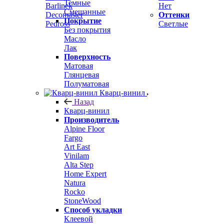
Темные
Barlinek
Нет
Смешанные
Decomaster
Оттенки
Покрытие
Pedross
Светлые
Без покрытия
Масло
Лак
Поверхность
Матовая
Глянцевая
Полуматовая
Кварц-винил
Назад
Кварц-винил
Производитель
Alpine Floor
Fargo
Art East
Vinilam
Alta Step
Home Expert
Natura
Rocko
StoneWood
Способ укладки
Клеевой