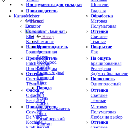
Инструменты для укладки
Шпатели
Производитель
Гладкая
Meister
Обработка
Каталог
Winwood
Матовая
Назад
Boen
Полуматовая
Каталог
Coswick
Оттенки
Ламинат
Ellet
Светлые
Назад
Kahrs
Темные
Ламинат
На ощупь
Покрытие
Производитель
Брашированная
Лак
Arteo
Egger
Производитель
На ощупь
Floorwood
Flitch Design
Брашированная
Kaindl
Пол Вам В Дом
Рельефная
Krono Original
Оттенок
3д (мозайка панели
Kronopol
Светлый
Полосность
Ritter
Тёмный
Однополосный
Порода
Фаска
Оттенки
Дуб
С фаской
Светлые
Ясень
Без фаски
Тёмные
Сосна
Производитель
Матовая
Плитка и камень
Coswick
Полуматовая
Орех
Da Vinci
Любая на выбор
Дизайнерский
Kochanelli
Оттенки
Каштан
Kraft Parkett
Светлые