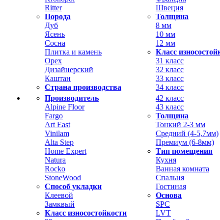
Ritter
Швеция
Порода
Толщина
Дуб
8 мм
Ясень
10 мм
Сосна
12 мм
Плитка и камень
Класс износостой
Орех
31 класс
Дизайнерский
32 класс
Каштан
33 класс
Страна производства
34 класс
Производитель
42 класс
Alpine Floor
43 класс
Fargo
Толщина
Art East
Тонкий 2-3 мм
Vinilam
Средний (4-5,7мм)
Alta Step
Премиум (6-8мм)
Home Expert
Тип помещения
Natura
Кухня
Rocko
Ванная комната
StoneWood
Спальня
Способ укладки
Гостиная
Клеевой
Основа
Замквый
SPC
Класс износостойкости
LVT