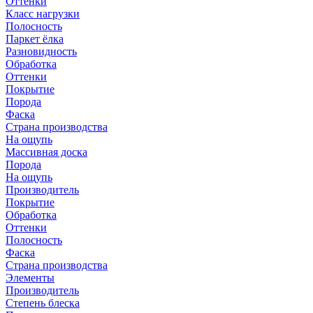
Оттенки
Класс нагрузки
Полосность
Паркет ёлка
Разновидность
Обработка
Оттенки
Покрытие
Порода
Фаска
Страна производства
На ощупь
Массивная доска
Порода
На ощупь
Производитель
Покрытие
Обработка
Оттенки
Полосность
Фаска
Страна производства
Элементы
Производитель
Степень блеска