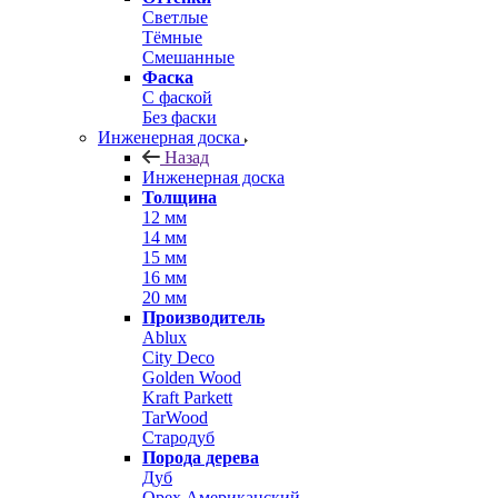
Светлые
Тёмные
Смешанные
Фаска
С фаской
Без фаски
Инженерная доска
Назад
Инженерная доска
Толщина
12 мм
14 мм
15 мм
16 мм
20 мм
Производитель
Ablux
City Deco
Golden Wood
Kraft Parkett
TarWood
Стародуб
Порода дерева
Дуб
Орех Американский