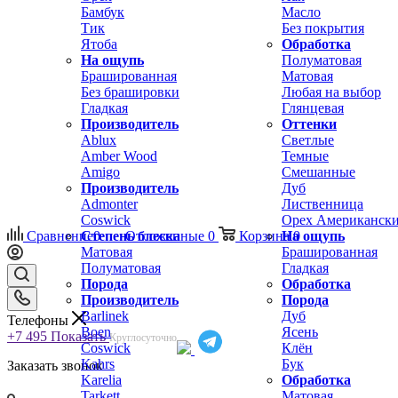
Бамбук
Масло
Тик
Без покрытия
Ятоба
Обработка
На ощупь
Полуматовая
Брашированная
Матовая
Без брашировки
Любая на выбор
Гладкая
Глянцевая
Производитель
Оттенки
Ablux
Светлые
Amber Wood
Темные
Amigo
Смешанные
Производитель
Дуб
Admonter
Лиственница
Coswick
Орех Американск
Сравнение
Степень блеска
0
Отложенные
0
Корзина
На ощупь
0
Матовая
Брашированная
Полуматовая
Гладкая
Порода
Обработка
Производитель
Порода
Barlinek
Дуб
Телефоны
Boen
Ясень
+7 495
Показать
Круглосуточно
Coswick
Клён
Kahrs
Бук
Заказать звонок
Karelia
Обработка
Tarkett
Матовая