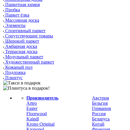
Паркетная химия
Пробка
Паркет ёлка
Массивная доска
Элементы
Спортивный паркет
Сопутствующие товары
Широкий паркет
Амбарная доска
Террасная доска
Модульный паркет
Художественный паркет
Кожаный пол
Подложка
Плинтус
Производитель
Австрия
Arteo
Бельгия
Egger
Германия
Floorwood
Россия
Kaindl
Беларусь
Krono Original
Китай
Kronopol
Франция