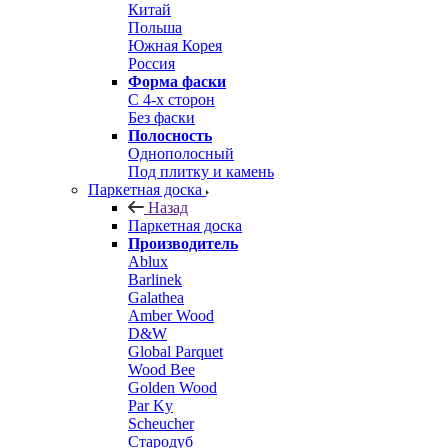
Китай
Польша
Южная Корея
Россия
Форма фаски
С 4-х сторон
Без фаски
Полосность
Однополосный
Под плитку и камень
Паркетная доска
Назад
Паркетная доска
Производитель
Ablux
Barlinek
Galathea
Amber Wood
D&W
Global Parquet
Wood Bee
Golden Wood
Par Ky
Scheucher
Стародуб