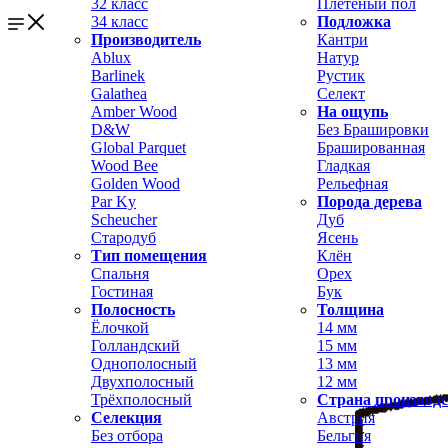
32 класс
Плетёный пол
34 класс
Подложка
Производитель
Кантри
Ablux
Натур
Barlinek
Рустик
Galathea
Селект
Amber Wood
На ощупь
D&W
Без Брашировки
Global Parquet
Брашированная
Wood Bee
Гладкая
Golden Wood
Рельефная
Par Ky
Порода дерева
Scheucher
Дуб
Стародуб
Ясень
Тип помещения
Клён
Спальня
Орех
Гостиная
Бук
Полосность
Толщина
Ёлочкой
14 мм
Голландский
15 мм
Однополосный
13 мм
Двухполосный
12 мм
Трёхполосный
Страна производ
Селекция
Австрия
Без отбора
Бельгия