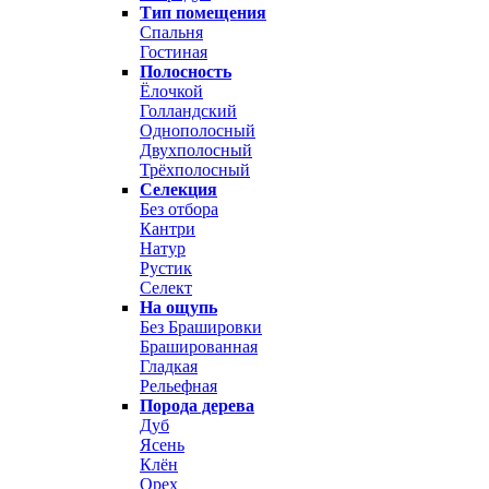
Тип помещения
Спальня
Гостиная
Полосность
Ёлочкой
Голландский
Однополосный
Двухполосный
Трёхполосный
Селекция
Без отбора
Кантри
Натур
Рустик
Селект
На ощупь
Без Брашировки
Брашированная
Гладкая
Рельефная
Порода дерева
Дуб
Ясень
Клён
Орех