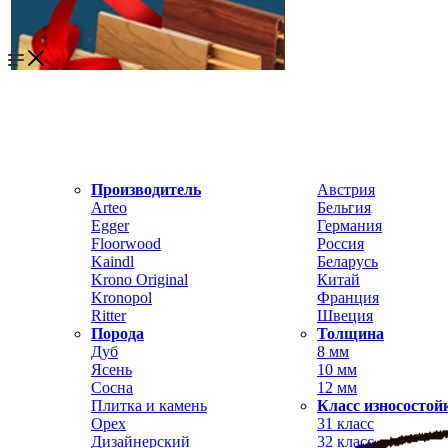
Производитель
Австрия
Arteo
Бельгия
Egger
Германия
Floorwood
Россия
Kaindl
Беларусь
Krono Original
Китай
Kronopol
Франция
Ritter
Швеция
Порода
Толщина
Дуб
8 мм
Ясень
10 мм
Сосна
12 мм
Плитка и камень
Класс износостой
Орех
31 класс
Дизайнерский
32 класс