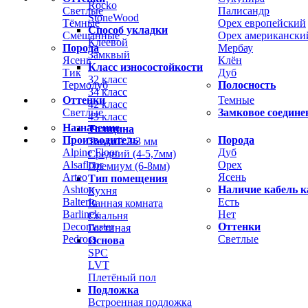
Rocko
Светлые
Палисандр
StoneWood
Тёмные
Орех европейский
Способ укладки
Смешанные
Орех американски
Клеевой
Порода
Мербау
Замквый
Ясень
Клён
Класс износостойкости
Тик
Дуб
32 класс
Термодуб
Полосность
34 класс
Оттенки
Темные
42 класс
Светлые
Замковое соедине
43 класс
Назначение
Толщина
Производитель
Порода
Тонкий 2-3 мм
Alpine Floor
Дуб
Средний (4-5,7мм)
Alsafloor
Орех
Премиум (6-8мм)
Arteo
Ясень
Тип помещения
Ashton
Наличие кабель к
Кухня
Balterio
Есть
Ванная комната
Barlinek
Нет
Спальня
Decomaster
Оттенки
Гостиная
Pedross
Светлые
Основа
SPC
LVT
Плетёный пол
Подложка
Встроенная подложка