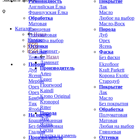
Разновидность
Покрытие
Английская Ёлка
Лак
Французская Ёлка
Масло
Обработка
Любое на выбор
Матовая
Масло-Воск
Каталог
Глянцевая
Порода
Назад
Полуматовая
Дуб
Каталог
Любая на выбор
Орех
Оттенки
Ясень
Ламинат
Светлые
Фаска
Назад
Темные
Без фаски
Ламинат
Порода
Ekzofloor
Производитель
Дуб
Kraft Parkett
Arteo
Ясень
Корона Exotic
Egger
Мербау
Стародуб
Floorwood
Орех
Покрытие
Kaindl
Орех
Лак
Krono Original
Бамбук
Масло
Kronopol
Тик
Без покрытия
Ritter
Ятоба
Обработка
Порода
На ощупь
Полуматовая
Дуб
Брашированная
Матовая
Ясень
Без брашировки
Любая на выбор
Сосна
Гладкая
Глянцевая
Плитка и камень
Производитель
Оттенки