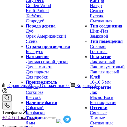
City Deco
Кантри
Golden Wood
Натур
Kraft Parkett
Селект
TarWood
Рустик
Стародуб
Смешанная
Порода дерева
Тип соединения
Дуб
Шип-Паз
Орех Американский
Замковой
Ясень
Тип помещения
Страна производства
Спальня
Беларусь
Гостиная
Назначение
Покрытие
Для массивной доски
Лак матовый
Для ламината
Лак полуматовый
Для паркета
Лак глянцевый
Для пробки
Клей
Производитель
10-10,5 мм
Сравнение
0
Отложенные
0
Корзина
0
Corkart
Покрытие
Corkribas
Лак
Ibercork
Масло-Воск
Наличие фаски
Без покрытия
С фаской
Оттенки
Телефоны
Без фаски
Светлые
+7 495
Показать
Толщина
Темные
Круглосуточно
6 мм
Смешанные
Заказать звонок