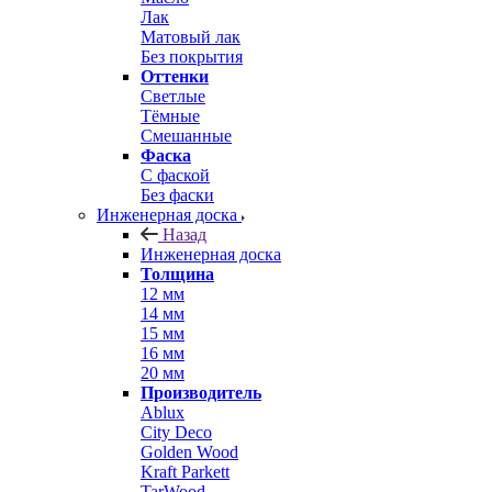
Лак
Матовый лак
Без покрытия
Оттенки
Светлые
Тёмные
Смешанные
Фаска
С фаской
Без фаски
Инженерная доска
Назад
Инженерная доска
Толщина
12 мм
14 мм
15 мм
16 мм
20 мм
Производитель
Ablux
City Deco
Golden Wood
Kraft Parkett
TarWood