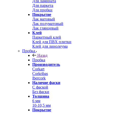
Для ламината
Для паркета
Для пробки
Покрытие
Лак матовый
Лак полуматовый
Лак глянцевый
Клей
Паркетный клей
Клей для ПВХ плитки
Клей для линолеума
Пробка
Назад
Пробка
Производитель
Corkart
Corkribas
Ibercork
Наличие фаски
С фаской
Без фаски
Толщина
6 мм
10-10,5 мм
Покрытие