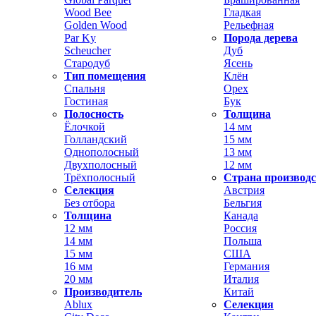
Wood Bee
Гладкая
Golden Wood
Рельефная
Par Ky
Порода дерева
Scheucher
Дуб
Стародуб
Ясень
Тип помещения
Клён
Спальня
Орех
Гостиная
Бук
Полосность
Толщина
Ёлочкой
14 мм
Голландский
15 мм
Однополосный
13 мм
Двухполосный
12 мм
Трёхполосный
Страна производ
Селекция
Австрия
Без отбора
Бельгия
Толщина
Канада
12 мм
Россия
14 мм
Польша
15 мм
США
16 мм
Германия
20 мм
Италия
Производитель
Китай
Ablux
Селекция