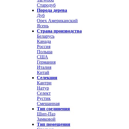
Стародуб
Порода дерева
Дуб
Орех Американский
Ясень
Страна производства
Беларусь
Канада
Россия
Польша
США
Германия
Италия
Китай
Селекция
Кантри
Натур
Селект
Рустик
Смешанная
Тип соединения
Шип-Паз
Замковой
Тип помещения