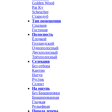
Golden Wood
Par Ky
Scheucher
Стародуб
Тип помещения
Спальня
Гостиная
Полосность
Ёлочкой
Голландский
Однополосный
Двухполосный
Трёхполосный
Селекция
Без отбора
Кантри
Натур
Рустик
Селект
На ощупь
Без Брашировки
Брашированная
Гладкая
Рельефная
Порода дерева