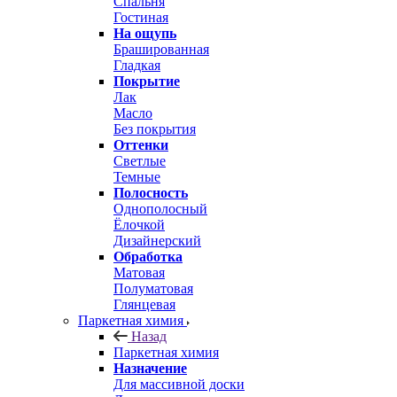
Спальня
Гостиная
На ощупь
Брашированная
Гладкая
Покрытие
Лак
Масло
Без покрытия
Оттенки
Светлые
Темные
Полосность
Однополосный
Ёлочкой
Дизайнерский
Обработка
Матовая
Полуматовая
Глянцевая
Паркетная химия
Назад
Паркетная химия
Назначение
Для массивной доски