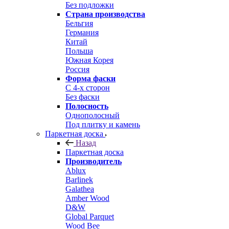
Без подложки
Страна производства
Бельгия
Германия
Китай
Польша
Южная Корея
Россия
Форма фаски
С 4-х сторон
Без фаски
Полосность
Однополосный
Под плитку и камень
Паркетная доска
Назад
Паркетная доска
Производитель
Ablux
Barlinek
Galathea
Amber Wood
D&W
Global Parquet
Wood Bee