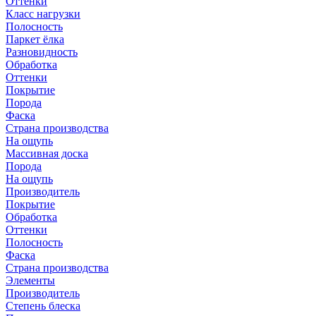
Оттенки
Класс нагрузки
Полосность
Паркет ёлка
Разновидность
Обработка
Оттенки
Покрытие
Порода
Фаска
Страна производства
На ощупь
Массивная доска
Порода
На ощупь
Производитель
Покрытие
Обработка
Оттенки
Полосность
Фаска
Страна производства
Элементы
Производитель
Степень блеска