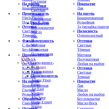
Гостиная
На ощупь
Покрытие
Оттенки
Брашированная
Лак
Светлые
Производитель
На ощупь
Темные
Flitch Design
Брашированная
Смешанные
Пол Вам В Дом
Рельефная
Покрытие
Оттенок
3д (мозайка панели
Без покрытия
Светлый
Полосность
Масло
Тёмный
Однополосный
Лак
Фаска
Оттенки
Поверхность
С фаской
Светлые
Матовая
Без фаски
Тёмные
Глянцевая
Полуматовая
Производитель
Матовая
Coswick
Полуматовая
Кварц-винил
Da Vinci
Любая на выбор
Назад
Kochanelli
Оттенки
Кварц-винил
Kraft Parkett
Светлые
Производитель
Lab Arte
Темные
Alpine Floor
На ощупь
Покрытие
Fargo
Брашированная
Лак
Art East
Гладкая
Масло
Vinilam
Рельефная
Любое на выбор
Alta Step
Обработка
Без покрытия
Home Expert
Глянцевая
Масло-Воск
Natura
Оттенки
Сукупира