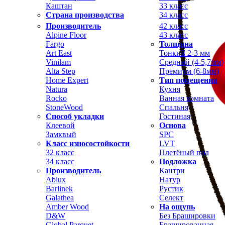
Каштан
33 класс
Страна производства
34 класс
Производитель
42 класс
Alpine Floor
43 класс
Fargo
Толщина
Art East
Тонкий 2-3 мм
Vinilam
Средний (4-5,7мм)
Alta Step
Премиум (6-8мм)
Home Expert
Тип помещения
Natura
Кухня
Rocko
Ванная комната
StoneWood
Спальня
Способ укладки
Гостиная
Клеевой
Основа
Замквый
SPC
Класс износостойкости
LVT
32 класс
Плетёный пол
34 класс
Подложка
Производитель
Кантри
Ablux
Натур
Barlinek
Рустик
Galathea
Селект
Amber Wood
На ощупь
D&W
Без Брашировки
Global Parquet
Брашированная