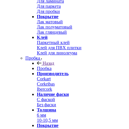
Для ламината
Для паркета
Для пробки
Покрытие
Лак матовый
Лак полуматовый
Лак глянцевый
Клей
Паркетный клей
Клей для ПВХ плитки
Клей для линолеума
Пробка
Назад
Пробка
Производитель
Corkart
Corkribas
Ibercork
Наличие фаски
С фаской
Без фаски
Толщина
6 мм
10-10,5 мм
Покрытие