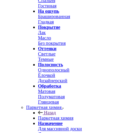
Спальня
Гостиная
На ощупь
Брашированная
Гладкая
Покрытие
Лак
Масло
Без покрытия
Оттенки
Светлые
Темные
Полосность
Однополосный
Ёлочкой
Дизайнерский
Обработка
Матовая
Полуматовая
Глянцевая
Паркетная химия
Назад
Паркетная химия
Назначение
Для массивной доски