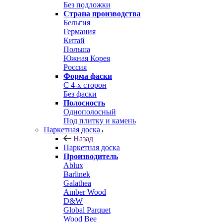
Без подложки
Страна производства
Бельгия
Германия
Китай
Польша
Южная Корея
Россия
Форма фаски
С 4-х сторон
Без фаски
Полосность
Однополосный
Под плитку и камень
Паркетная доска
Назад
Паркетная доска
Производитель
Ablux
Barlinek
Galathea
Amber Wood
D&W
Global Parquet
Wood Bee