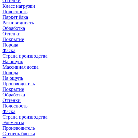
Оттенки
Класс нагрузки
Полосность
Паркет ёлка
Разновидность
Обработка
Оттенки
Покрытие
Порода
Фаска
Страна производства
На ощупь
Массивная доска
Порода
На ощупь
Производитель
Покрытие
Обработка
Оттенки
Полосность
Фаска
Страна производства
Элементы
Производитель
Степень блеска