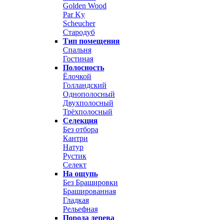
Golden Wood
Par Ky
Scheucher
Стародуб
Тип помещения
Спальня
Гостиная
Полосность
Ёлочкой
Голландский
Однополосный
Двухполосный
Трёхполосный
Селекция
Без отбора
Кантри
Натур
Рустик
Селект
На ощупь
Без Брашировки
Брашированная
Гладкая
Рельефная
Порода дерева