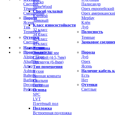
Rocko
Светлые
Палисандр
StoneWood
Тёмные
Орех европейский
Способ укладки
Смешанные
Орех американски
Клеевой
Порода
Мербау
Замквый
Ясень
Клён
Класс износостойкости
Тик
Дуб
32 класс
Термодуб
Полосность
34 класс
Оттенки
Темные
42 класс
Светлые
Замковое соедине
43 класс
Назначение
Толщина
Производитель
Порода
Тонкий 2-3 мм
Alpine Floor
Дуб
Средний (4-5,7мм)
Alsafloor
Орех
Премиум (6-8мм)
Arteo
Ясень
Тип помещения
Ashton
Наличие кабель к
Кухня
Balterio
Есть
Ванная комната
Barlinek
Нет
Спальня
Decomaster
Оттенки
Гостиная
Pedross
Светлые
Основа
SPC
LVT
Плетёный пол
Подложка
Встроенная подложка