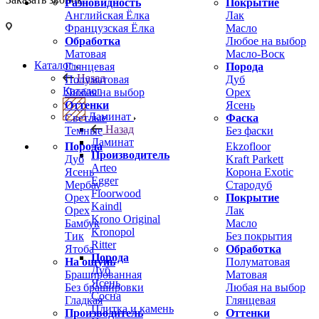
Разновидность
Покрытие
Английская Ёлка
Лак
Французская Ёлка
Масло
Обработка
Любое на выбор
Матовая
Масло-Воск
Каталог
Глянцевая
Порода
Назад
Полуматовая
Дуб
Каталог
Любая на выбор
Орех
Оттенки
Ясень
Ламинат
Светлые
Фаска
Назад
Темные
Без фаски
Ламинат
Порода
Ekzofloor
Производитель
Дуб
Kraft Parkett
Arteo
Ясень
Корона Exotic
Egger
Мербау
Стародуб
Floorwood
Орех
Покрытие
Kaindl
Орех
Лак
Krono Original
Бамбук
Масло
Kronopol
Тик
Без покрытия
Ritter
Ятоба
Обработка
Порода
На ощупь
Полуматовая
Дуб
Брашированная
Матовая
Ясень
Без брашировки
Любая на выбор
Сосна
Гладкая
Глянцевая
Плитка и камень
Производитель
Оттенки