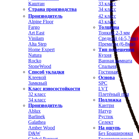
Каштан
33 класс
Страна производства
34 класс
Производитель
42 класс
Alpine Floor
43 класс
Fargo
Толщина
Art East
Тонкий 2-3 мм
Vinilam
Средний (4-5,7мм)
Alta Step
Премиум (6-8мм)
Home Expert
Тип помещения
Natura
Кухня
Rocko
Ванная комната
StoneWood
Спальня
Способ укладки
Гостиная
Клеевой
Основа
Замквый
SPC
Класс износостойкости
LVT
32 класс
Плетёный пол
34 класс
Подложка
Производитель
Кантри
Ablux
Натур
Barlinek
Рустик
Galathea
Селект
Amber Wood
На ощупь
D&W
Без Брашировки
Global Parquet
Брашированная