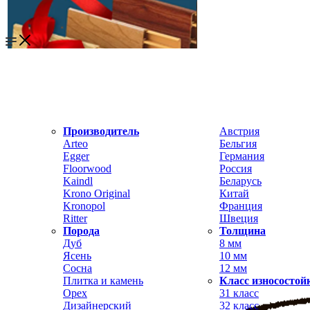
Производитель
Австрия
Arteo
Бельгия
Egger
Германия
Floorwood
Россия
Kaindl
Беларусь
Krono Original
Китай
Kronopol
Франция
Ritter
Швеция
Порода
Толщина
Дуб
8 мм
Ясень
10 мм
Сосна
12 мм
Плитка и камень
Класс износостой
Орех
31 класс
Дизайнерский
32 класс