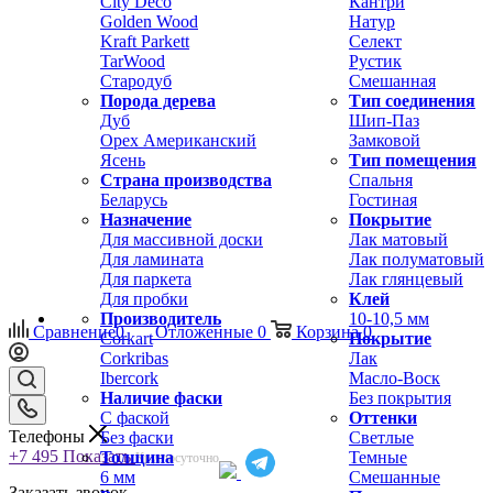
City Deco
Кантри
Golden Wood
Натур
Kraft Parkett
Селект
TarWood
Рустик
Стародуб
Смешанная
Порода дерева
Тип соединения
Дуб
Шип-Паз
Орех Американский
Замковой
Ясень
Тип помещения
Страна производства
Спальня
Беларусь
Гостиная
Назначение
Покрытие
Для массивной доски
Лак матовый
Для ламината
Лак полуматовый
Для паркета
Лак глянцевый
Для пробки
Клей
Производитель
10-10,5 мм
Сравнение
0
Отложенные
0
Корзина
0
Corkart
Покрытие
Corkribas
Лак
Ibercork
Масло-Воск
Наличие фаски
Без покрытия
С фаской
Оттенки
Телефоны
Без фаски
Светлые
+7 495
Показать
Толщина
Темные
Круглосуточно
6 мм
Смешанные
Заказать звонок