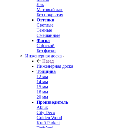
Лак
Матовый лак
Без покрытия
Оттенки
Светлые
Тёмные
Смешанные
Фаска
С фаской
Без фаски
Инженерная доска
Назад
Инженерная доска
Толщина
12 мм
14 мм
15 мм
16 мм
20 мм
Производитель
Ablux
City Deco
Golden Wood
Kraft Parkett
TarWood