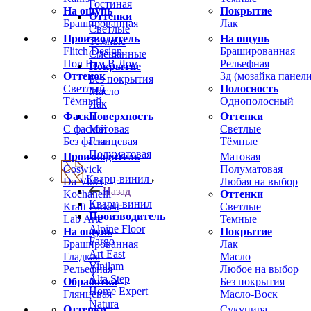
Гостиная
На ощупь
Покрытие
Оттенки
Брашированная
Лак
Светлые
Производитель
На ощупь
Темные
Flitch Design
Брашированная
Смешанные
Пол Вам В Дом
Рельефная
Покрытие
Оттенок
3д (мозайка панели
Без покрытия
Светлый
Полосность
Масло
Тёмный
Однополосный
Лак
Фаска
Оттенки
Поверхность
С фаской
Светлые
Матовая
Без фаски
Тёмные
Глянцевая
Полуматовая
Производитель
Матовая
Coswick
Полуматовая
Кварц-винил
Da Vinci
Любая на выбор
Назад
Kochanelli
Оттенки
Кварц-винил
Kraft Parkett
Светлые
Производитель
Lab Arte
Темные
Alpine Floor
На ощупь
Покрытие
Fargo
Брашированная
Лак
Art East
Гладкая
Масло
Vinilam
Рельефная
Любое на выбор
Alta Step
Обработка
Без покрытия
Home Expert
Глянцевая
Масло-Воск
Natura
Оттенки
Сукупира