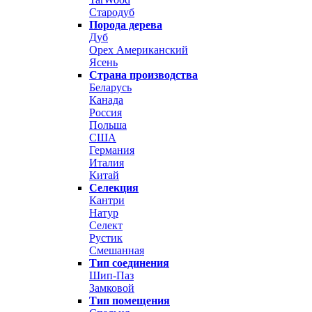
Стародуб
Порода дерева
Дуб
Орех Американский
Ясень
Страна производства
Беларусь
Канада
Россия
Польша
США
Германия
Италия
Китай
Селекция
Кантри
Натур
Селект
Рустик
Смешанная
Тип соединения
Шип-Паз
Замковой
Тип помещения