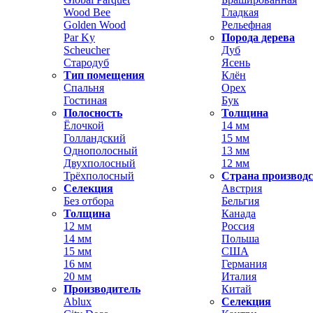
Wood Bee
Гладкая
Golden Wood
Рельефная
Par Ky
Порода дерева
Scheucher
Дуб
Стародуб
Ясень
Тип помещения
Клён
Спальня
Орех
Гостиная
Бук
Полосность
Толщина
Ёлочкой
14 мм
Голландский
15 мм
Однополосный
13 мм
Двухполосный
12 мм
Трёхполосный
Страна производ
Селекция
Австрия
Без отбора
Бельгия
Толщина
Канада
12 мм
Россия
14 мм
Польша
15 мм
США
16 мм
Германия
20 мм
Италия
Производитель
Китай
Ablux
Селекция