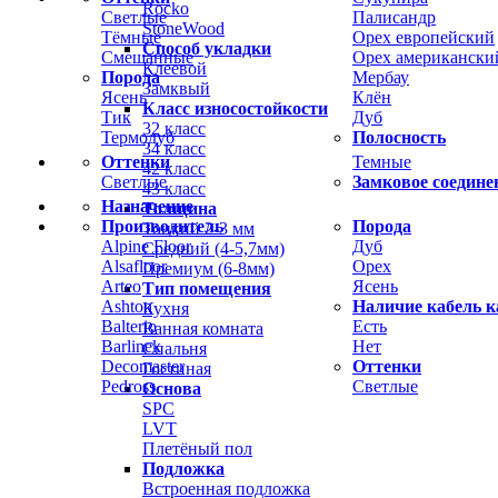
Rocko
Светлые
Палисандр
StoneWood
Тёмные
Орех европейский
Способ укладки
Смешанные
Орех американски
Клеевой
Порода
Мербау
Замквый
Ясень
Клён
Класс износостойкости
Тик
Дуб
32 класс
Термодуб
Полосность
34 класс
Оттенки
Темные
42 класс
Светлые
Замковое соедине
43 класс
Назначение
Толщина
Производитель
Порода
Тонкий 2-3 мм
Alpine Floor
Дуб
Средний (4-5,7мм)
Alsafloor
Орех
Премиум (6-8мм)
Arteo
Ясень
Тип помещения
Ashton
Наличие кабель к
Кухня
Balterio
Есть
Ванная комната
Barlinek
Нет
Спальня
Decomaster
Оттенки
Гостиная
Pedross
Светлые
Основа
SPC
LVT
Плетёный пол
Подложка
Встроенная подложка