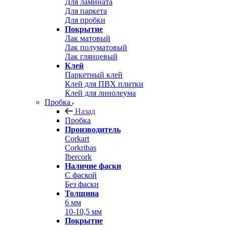
Для ламината
Для паркета
Для пробки
Покрытие
Лак матовый
Лак полуматовый
Лак глянцевый
Клей
Паркетный клей
Клей для ПВХ плитки
Клей для линолеума
Пробка
Назад
Пробка
Производитель
Corkart
Corkribas
Ibercork
Наличие фаски
С фаской
Без фаски
Толщина
6 мм
10-10,5 мм
Покрытие