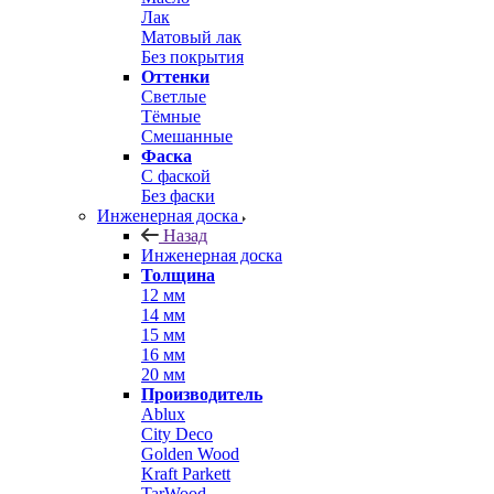
Лак
Матовый лак
Без покрытия
Оттенки
Светлые
Тёмные
Смешанные
Фаска
С фаской
Без фаски
Инженерная доска
Назад
Инженерная доска
Толщина
12 мм
14 мм
15 мм
16 мм
20 мм
Производитель
Ablux
City Deco
Golden Wood
Kraft Parkett
TarWood