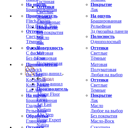
Гостиная
На ощупь
Покрытие
Оттенки
Брашированная
Лак
Светлые
Производитель
На ощупь
Темные
Flitch Design
Брашированная
Смешанные
Пол Вам В Дом
Рельефная
Покрытие
Оттенок
3д (мозайка панели
Без покрытия
Светлый
Полосность
Масло
Тёмный
Однополосный
Лак
Фаска
Оттенки
Поверхность
С фаской
Светлые
Матовая
Без фаски
Тёмные
Глянцевая
Полуматовая
Производитель
Матовая
Coswick
Полуматовая
Кварц-винил
Da Vinci
Любая на выбор
Назад
Kochanelli
Оттенки
Кварц-винил
Kraft Parkett
Светлые
Производитель
Lab Arte
Темные
Alpine Floor
На ощупь
Покрытие
Fargo
Брашированная
Лак
Art East
Гладкая
Масло
Vinilam
Рельефная
Любое на выбор
Alta Step
Обработка
Без покрытия
Home Expert
Глянцевая
Масло-Воск
Natura
Оттенки
Сукупира