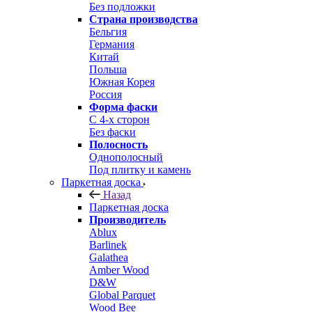
Без подложки
Страна производства
Бельгия
Германия
Китай
Польша
Южная Корея
Россия
Форма фаски
С 4-х сторон
Без фаски
Полосность
Однополосный
Под плитку и камень
Паркетная доска
Назад
Паркетная доска
Производитель
Ablux
Barlinek
Galathea
Amber Wood
D&W
Global Parquet
Wood Bee