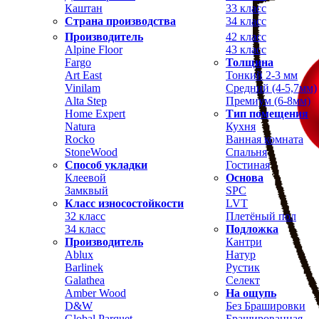
Каштан
33 класс
Страна производства
34 класс
Производитель
42 класс
Alpine Floor
43 класс
Fargo
Толщина
Art East
Тонкий 2-3 мм
Vinilam
Средний (4-5,7мм)
Alta Step
Премиум (6-8мм)
Home Expert
Тип помещения
Natura
Кухня
Rocko
Ванная комната
StoneWood
Спальня
Способ укладки
Гостиная
Клеевой
Основа
Замквый
SPC
Класс износостойкости
LVT
32 класс
Плетёный пол
34 класс
Подложка
Производитель
Кантри
Ablux
Натур
Barlinek
Рустик
Galathea
Селект
Amber Wood
На ощупь
D&W
Без Брашировки
Global Parquet
Брашированная