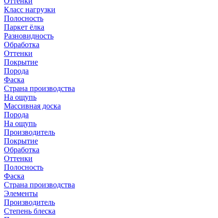
Оттенки
Класс нагрузки
Полосность
Паркет ёлка
Разновидность
Обработка
Оттенки
Покрытие
Порода
Фаска
Страна производства
На ощупь
Массивная доска
Порода
На ощупь
Производитель
Покрытие
Обработка
Оттенки
Полосность
Фаска
Страна производства
Элементы
Производитель
Степень блеска