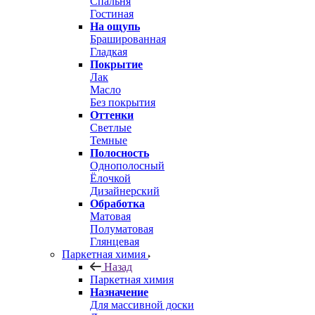
Спальня
Гостиная
На ощупь
Брашированная
Гладкая
Покрытие
Лак
Масло
Без покрытия
Оттенки
Светлые
Темные
Полосность
Однополосный
Ёлочкой
Дизайнерский
Обработка
Матовая
Полуматовая
Глянцевая
Паркетная химия
Назад
Паркетная химия
Назначение
Для массивной доски