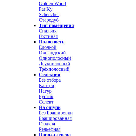
Golden Wood
Par Ky
Scheucher
Стародуб
Тип помещения
Спальня
Гостиная
Полосность
Ёлочкой
Голландский
Однополосный
Двухполосный
Трёхполосный
Селекция
Без отбора
Кантри
Натур
Рустик
Селект
На ощупь
Без Брашировки
Брашированная
Гладкая
Рельефная
Порода дерева