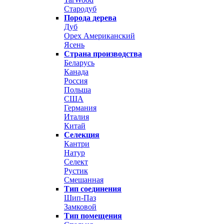
Стародуб
Порода дерева
Дуб
Орех Американский
Ясень
Страна производства
Беларусь
Канада
Россия
Польша
США
Германия
Италия
Китай
Селекция
Кантри
Натур
Селект
Рустик
Смешанная
Тип соединения
Шип-Паз
Замковой
Тип помещения