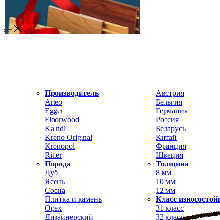
Производитель
Австрия
Arteo
Бельгия
Egger
Германия
Floorwood
Россия
Kaindl
Беларусь
Krono Original
Китай
Kronopol
Франция
Ritter
Швеция
Порода
Толщина
Дуб
8 мм
Ясень
10 мм
Сосна
12 мм
Плитка и камень
Класс износостой
Орех
31 класс
Дизайнерский
32 класс