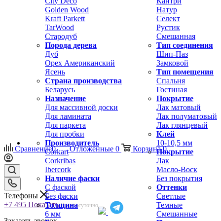
City Deco
Кантри
Golden Wood
Натур
Kraft Parkett
Селект
TarWood
Рустик
Стародуб
Смешанная
Порода дерева
Тип соединения
Дуб
Шип-Паз
Орех Американский
Замковой
Ясень
Тип помещения
Страна производства
Спальня
Беларусь
Гостиная
Назначение
Покрытие
Для массивной доски
Лак матовый
Для ламината
Лак полуматовый
Для паркета
Лак глянцевый
Для пробки
Клей
Производитель
10-10,5 мм
Сравнение
0
Отложенные
0
Корзина
0
Corkart
Покрытие
Corkribas
Лак
Ibercork
Масло-Воск
Наличие фаски
Без покрытия
С фаской
Оттенки
Телефоны
Без фаски
Светлые
+7 495
Показать
Толщина
Темные
Круглосуточно
6 мм
Смешанные
Заказать звонок