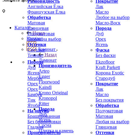
Разновидность
Покрытие
Английская Ёлка
Лак
Французская Ёлка
Масло
Обработка
Любое на выбор
Матовая
Масло-Воск
Каталог
Глянцевая
Порода
Назад
Полуматовая
Дуб
Каталог
Любая на выбор
Орех
Оттенки
Ясень
Ламинат
Светлые
Фаска
Назад
Темные
Без фаски
Ламинат
Порода
Ekzofloor
Производитель
Дуб
Kraft Parkett
Arteo
Ясень
Корона Exotic
Egger
Мербау
Стародуб
Floorwood
Орех
Покрытие
Kaindl
Орех
Лак
Krono Original
Бамбук
Масло
Kronopol
Тик
Без покрытия
Ritter
Ятоба
Обработка
Порода
На ощупь
Полуматовая
Дуб
Брашированная
Матовая
Ясень
Без брашировки
Любая на выбор
Сосна
Гладкая
Глянцевая
Плитка и камень
Производитель
Оттенки