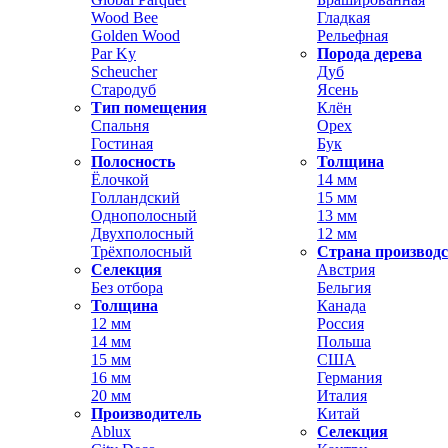
Wood Bee
Гладкая
Golden Wood
Рельефная
Par Ky
Порода дерева
Scheucher
Дуб
Стародуб
Ясень
Тип помещения
Клён
Спальня
Орех
Гостиная
Бук
Полосность
Толщина
Ёлочкой
14 мм
Голландский
15 мм
Однополосный
13 мм
Двухполосный
12 мм
Трёхполосный
Страна производ
Селекция
Австрия
Без отбора
Бельгия
Толщина
Канада
12 мм
Россия
14 мм
Польша
15 мм
США
16 мм
Германия
20 мм
Италия
Производитель
Китай
Ablux
Селекция