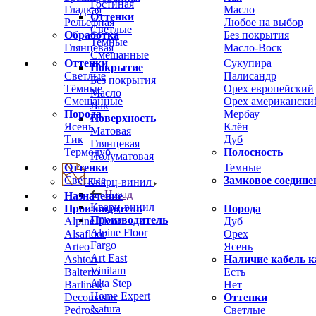
Гостиная
Гладкая
Масло
Оттенки
Рельефная
Любое на выбор
Светлые
Обработка
Без покрытия
Темные
Глянцевая
Масло-Воск
Смешанные
Оттенки
Сукупира
Покрытие
Светлые
Палисандр
Без покрытия
Тёмные
Орех европейский
Масло
Смешанные
Орех американски
Лак
Порода
Мербау
Поверхность
Ясень
Клён
Матовая
Тик
Дуб
Глянцевая
Термодуб
Полосность
Полуматовая
Оттенки
Темные
Светлые
Замковое соедине
Кварц-винил
Назад
Назначение
Кварц-винил
Производитель
Порода
Производитель
Alpine Floor
Дуб
Alpine Floor
Alsafloor
Орех
Fargo
Arteo
Ясень
Art East
Ashton
Наличие кабель к
Vinilam
Balterio
Есть
Alta Step
Barlinek
Нет
Home Expert
Decomaster
Оттенки
Natura
Pedross
Светлые