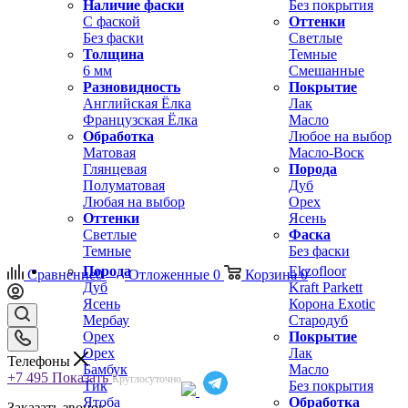
Наличие фаски
Без покрытия
С фаской
Оттенки
Без фаски
Светлые
Толщина
Темные
6 мм
Смешанные
Разновидность
Покрытие
Английская Ёлка
Лак
Французская Ёлка
Масло
Обработка
Любое на выбор
Матовая
Масло-Воск
Глянцевая
Порода
Полуматовая
Дуб
Любая на выбор
Орех
Оттенки
Ясень
Светлые
Фаска
Темные
Без фаски
Порода
Ekzofloor
Сравнение
0
Отложенные
0
Корзина
0
Дуб
Kraft Parkett
Ясень
Корона Exotic
Мербау
Стародуб
Орех
Покрытие
Орех
Лак
Телефоны
Бамбук
Масло
+7 495
Показать
Круглосуточно
Тик
Без покрытия
Ятоба
Обработка
Заказать звонок