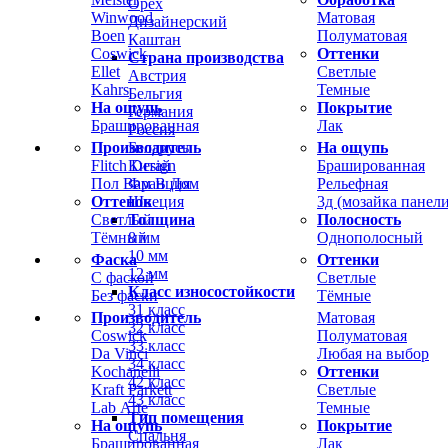
Орех
Winwood
Матовая
Дизайнерский
Boen
Полуматовая
Каштан
Coswick
Оттенки
Страна производства
Ellet
Светлые
Австрия
Kahrs
Темные
Бельгия
На ощупь
Покрытие
Германия
Брашированная
Лак
Россия
Производитель
На ощупь
Беларусь
Flitch Design
Брашированная
Китай
Пол Вам В Дом
Рельефная
Франция
Оттенок
3д (мозайка панели
Швеция
Светлый
Полосность
Толщина
Тёмный
Однополосный
8 мм
10 мм
Фаска
Оттенки
12 мм
С фаской
Светлые
Класс износостойкости
Без фаски
Тёмные
31 класс
Производитель
Матовая
32 класс
Coswick
Полуматовая
33 класс
Da Vinci
Любая на выбор
34 класс
Kochanelli
Оттенки
42 класс
Kraft Parkett
Светлые
43 класс
Lab Arte
Темные
Тип помещения
На ощупь
Покрытие
Спальня
Брашированная
Лак