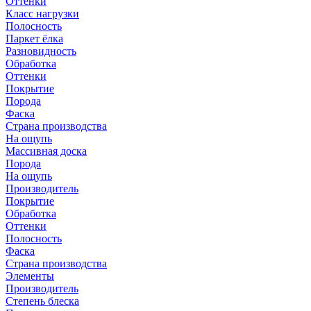
Оттенки
Класс нагрузки
Полосность
Паркет ёлка
Разновидность
Обработка
Оттенки
Покрытие
Порода
Фаска
Страна производства
На ощупь
Массивная доска
Порода
На ощупь
Производитель
Покрытие
Обработка
Оттенки
Полосность
Фаска
Страна производства
Элементы
Производитель
Степень блеска