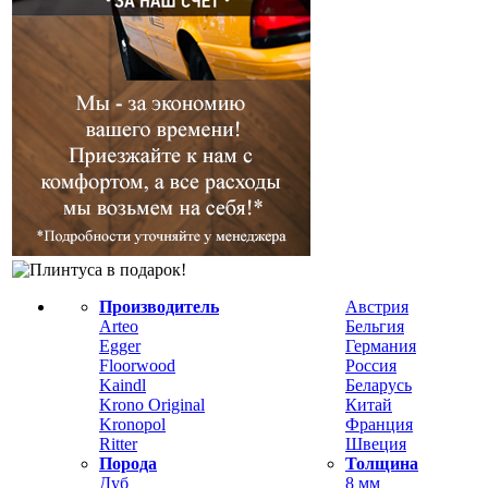
Производитель
Австрия
Arteo
Бельгия
Egger
Германия
Floorwood
Россия
Kaindl
Беларусь
Krono Original
Китай
Kronopol
Франция
Ritter
Швеция
Порода
Толщина
Дуб
8 мм