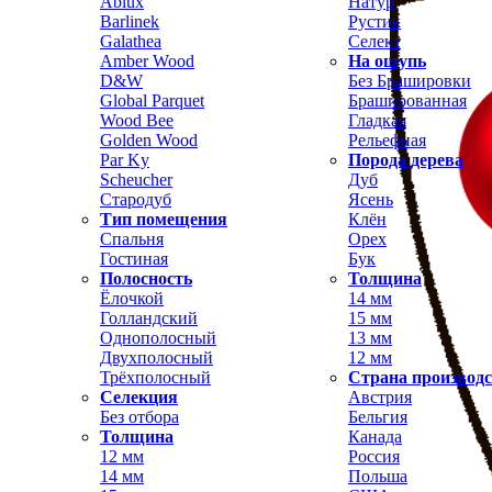
Ablux
Натур
Barlinek
Рустик
Galathea
Селект
Amber Wood
На ощупь
D&W
Без Брашировки
Global Parquet
Брашированная
Wood Bee
Гладкая
Golden Wood
Рельефная
Par Ky
Порода дерева
Scheucher
Дуб
Стародуб
Ясень
Тип помещения
Клён
Спальня
Орех
Гостиная
Бук
Полосность
Толщина
Ёлочкой
14 мм
Голландский
15 мм
Однополосный
13 мм
Двухполосный
12 мм
Трёхполосный
Страна производ
Селекция
Австрия
Без отбора
Бельгия
Толщина
Канада
12 мм
Россия
14 мм
Польша