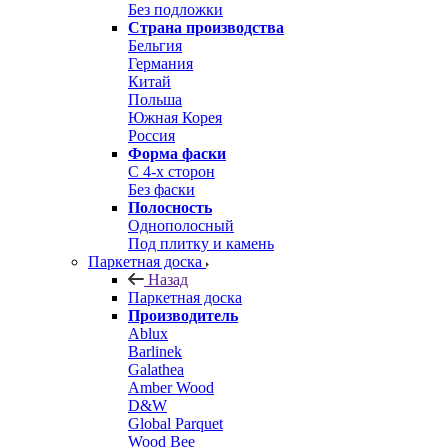
Без подложки
Страна производства
Бельгия
Германия
Китай
Польша
Южная Корея
Россия
Форма фаски
С 4-х сторон
Без фаски
Полосность
Однополосный
Под плитку и камень
Паркетная доска
Назад
Паркетная доска
Производитель
Ablux
Barlinek
Galathea
Amber Wood
D&W
Global Parquet
Wood Bee