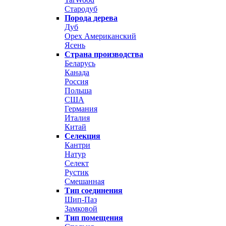
Стародуб
Порода дерева
Дуб
Орех Американский
Ясень
Страна производства
Беларусь
Канада
Россия
Польша
США
Германия
Италия
Китай
Селекция
Кантри
Натур
Селект
Рустик
Смешанная
Тип соединения
Шип-Паз
Замковой
Тип помещения