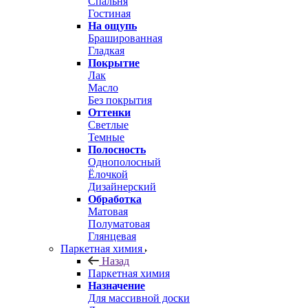
Спальня
Гостиная
На ощупь
Брашированная
Гладкая
Покрытие
Лак
Масло
Без покрытия
Оттенки
Светлые
Темные
Полосность
Однополосный
Ёлочкой
Дизайнерский
Обработка
Матовая
Полуматовая
Глянцевая
Паркетная химия
Назад
Паркетная химия
Назначение
Для массивной доски