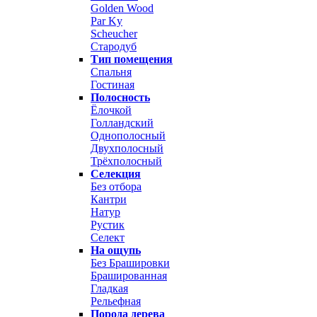
Golden Wood
Par Ky
Scheucher
Стародуб
Тип помещения
Спальня
Гостиная
Полосность
Ёлочкой
Голландский
Однополосный
Двухполосный
Трёхполосный
Селекция
Без отбора
Кантри
Натур
Рустик
Селект
На ощупь
Без Брашировки
Брашированная
Гладкая
Рельефная
Порода дерева