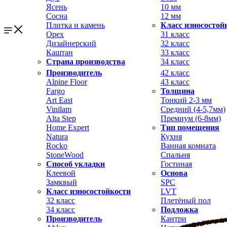
Ясень
10 мм
Сосна
12 мм
Плитка и камень
Класс износостой
Орех
31 класс
Дизайнерский
32 класс
Каштан
33 класс
Страна производства
34 класс
Производитель
42 класс
Alpine Floor
43 класс
Fargo
Толщина
Art East
Тонкий 2-3 мм
Vinilam
Средний (4-5,7мм)
Alta Step
Премиум (6-8мм)
Home Expert
Тип помещения
Natura
Кухня
Rocko
Ванная комната
StoneWood
Спальня
Способ укладки
Гостиная
Клеевой
Основа
Замквый
SPC
Класс износостойкости
LVT
32 класс
Плетёный пол
34 класс
Подложка
Производитель
Кантри