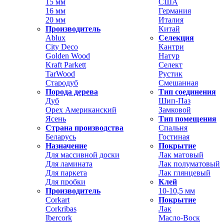
15 мм
США
16 мм
Германия
20 мм
Италия
Производитель
Китай
Ablux
Селекция
City Deco
Кантри
Golden Wood
Натур
Kraft Parkett
Селект
TarWood
Рустик
Стародуб
Смешанная
Порода дерева
Тип соединения
Дуб
Шип-Паз
Орех Американский
Замковой
Ясень
Тип помещения
Страна производства
Спальня
Беларусь
Гостиная
Назначение
Покрытие
Для массивной доски
Лак матовый
Для ламината
Лак полуматовый
Для паркета
Лак глянцевый
Для пробки
Клей
Производитель
10-10,5 мм
Corkart
Покрытие
Corkribas
Лак
Ibercork
Масло-Воск