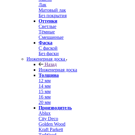
Лак
Матовый лак
Без покрытия
Оттенки
Светлые
Тёмные
Смешанные
Фаска
С фаской
Без фаски
Инженерная доска
Назад
Инженерная доска
Толщина
12 мм
14 мм
15 мм
16 мм
20 мм
Производитель
Ablux
City Deco
Golden Wood
Kraft Parkett
TarWood