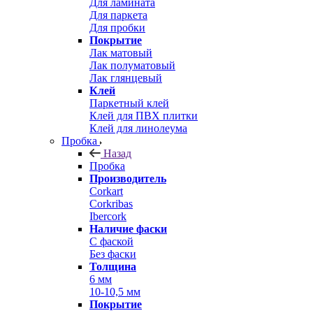
Для ламината
Для паркета
Для пробки
Покрытие
Лак матовый
Лак полуматовый
Лак глянцевый
Клей
Паркетный клей
Клей для ПВХ плитки
Клей для линолеума
Пробка
Назад
Пробка
Производитель
Corkart
Corkribas
Ibercork
Наличие фаски
С фаской
Без фаски
Толщина
6 мм
10-10,5 мм
Покрытие