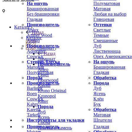
На ощупь
Полуматовая
Брашированная
Матовая
Без брашировки
Любая на выбор
Гладкая
Глянцевая
Производитель
Оттенки
Каталог
Ablux
Светлые
Назад
Amber Wood
Темные
Каталог
Amigo
Смешанные
Производитель
Дуб
Ламинат
Admonter
Лиственница
Назад
Coswick
Орех Американск
Ламинат
Степень блеска
На ощупь
Производитель
Матовая
Брашированная
Arteo
Полуматовая
Гладкая
Egger
Порода
Обработка
Floorwood
Производитель
Порода
Kaindl
Barlinek
Дуб
Krono Original
Boen
Ясень
Kronopol
Coswick
Клён
Ritter
Kahrs
Бук
Порода
Karelia
Обработка
Дуб
Tarkett
Матовая
Ясень
Инструменты для укладки
Шпатели
Сосна
Производитель
Гладкая
Плитка и камень
Meister
Обработка