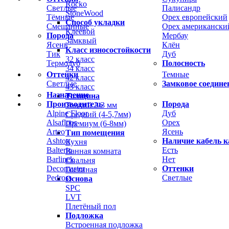
Rocko
Светлые
Палисандр
StoneWood
Тёмные
Орех европейский
Способ укладки
Смешанные
Орех американски
Клеевой
Порода
Мербау
Замквый
Ясень
Клён
Класс износостойкости
Тик
Дуб
32 класс
Термодуб
Полосность
34 класс
Оттенки
Темные
42 класс
Светлые
Замковое соедине
43 класс
Назначение
Толщина
Производитель
Порода
Тонкий 2-3 мм
Alpine Floor
Дуб
Средний (4-5,7мм)
Alsafloor
Орех
Премиум (6-8мм)
Arteo
Ясень
Тип помещения
Ashton
Наличие кабель к
Кухня
Balterio
Есть
Ванная комната
Barlinek
Нет
Спальня
Decomaster
Оттенки
Гостиная
Pedross
Светлые
Основа
SPC
LVT
Плетёный пол
Подложка
Встроенная подложка