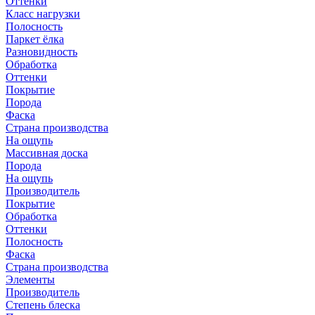
Оттенки
Класс нагрузки
Полосность
Паркет ёлка
Разновидность
Обработка
Оттенки
Покрытие
Порода
Фаска
Страна производства
На ощупь
Массивная доска
Порода
На ощупь
Производитель
Покрытие
Обработка
Оттенки
Полосность
Фаска
Страна производства
Элементы
Производитель
Степень блеска