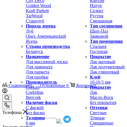
City Deco
Кантри
Golden Wood
Натур
Kraft Parkett
Селект
TarWood
Рустик
Стародуб
Смешанная
Порода дерева
Тип соединения
Дуб
Шип-Паз
Орех Американский
Замковой
Ясень
Тип помещения
Страна производства
Спальня
Беларусь
Гостиная
Назначение
Покрытие
Для массивной доски
Лак матовый
Для ламината
Лак полуматовый
Для паркета
Лак глянцевый
Для пробки
Клей
Производитель
10-10,5 мм
Сравнение
0
Отложенные
0
Корзина
0
Corkart
Покрытие
Corkribas
Лак
Ibercork
Масло-Воск
Наличие фаски
Без покрытия
С фаской
Оттенки
Телефоны
Без фаски
Светлые
Толщина
Темные
Круглосуточно
6 мм
Смешанные
Заказать звонок