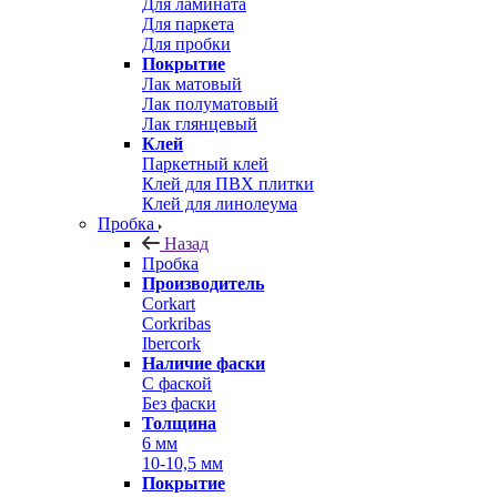
Для ламината
Для паркета
Для пробки
Покрытие
Лак матовый
Лак полуматовый
Лак глянцевый
Клей
Паркетный клей
Клей для ПВХ плитки
Клей для линолеума
Пробка
Назад
Пробка
Производитель
Corkart
Corkribas
Ibercork
Наличие фаски
С фаской
Без фаски
Толщина
6 мм
10-10,5 мм
Покрытие