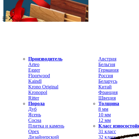
Производитель
Австрия
Arteo
Бельгия
Egger
Германия
Floorwood
Россия
Kaindl
Беларусь
Krono Original
Китай
Kronopol
Франция
Ritter
Швеция
Порода
Толщина
Дуб
8 мм
Ясень
10 мм
Сосна
12 мм
Плитка и камень
Класс износостой
Орех
31 класс
Дизайнерский
32 класс