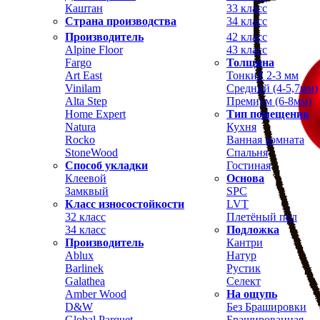
Каштан
33 класс
Страна производства
34 класс
Производитель
42 класс
Alpine Floor
43 класс
Fargo
Толщина
Art East
Тонкий 2-3 мм
Vinilam
Средний (4-5,7мм)
Alta Step
Премиум (6-8мм)
Home Expert
Тип помещения
Natura
Кухня
Rocko
Ванная комната
StoneWood
Спальня
Способ укладки
Гостиная
Клеевой
Основа
Замквый
SPC
Класс износостойкости
LVT
32 класс
Плетёный пол
34 класс
Подложка
Производитель
Кантри
Ablux
Натур
Barlinek
Рустик
Galathea
Селект
Amber Wood
На ощупь
D&W
Без Брашировки
Global Parquet
Брашированная