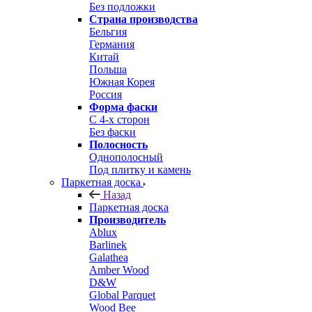
Без подложки
Страна производства
Бельгия
Германия
Китай
Польша
Южная Корея
Россия
Форма фаски
С 4-х сторон
Без фаски
Полосность
Однополосный
Под плитку и камень
Паркетная доска
Назад
Паркетная доска
Производитель
Ablux
Barlinek
Galathea
Amber Wood
D&W
Global Parquet
Wood Bee