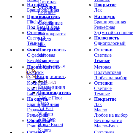
Гостиная
На ощупь
Покрытие
Оттенки
Брашированная
Лак
Светлые
Производитель
На ощупь
Темные
Flitch Design
Брашированная
Смешанные
Пол Вам В Дом
Рельефная
Покрытие
Оттенок
3д (мозайка панели
Без покрытия
Светлый
Полосность
Масло
Тёмный
Однополосный
Лак
Фаска
Оттенки
Поверхность
С фаской
Светлые
Матовая
Без фаски
Тёмные
Глянцевая
Полуматовая
Производитель
Матовая
Coswick
Полуматовая
Кварц-винил
Da Vinci
Любая на выбор
Назад
Kochanelli
Оттенки
Кварц-винил
Kraft Parkett
Светлые
Производитель
Lab Arte
Темные
Alpine Floor
На ощупь
Покрытие
Fargo
Брашированная
Лак
Art East
Гладкая
Масло
Vinilam
Рельефная
Любое на выбор
Alta Step
Обработка
Без покрытия
Home Expert
Глянцевая
Масло-Воск
Natura
Оттенки
Сукупира