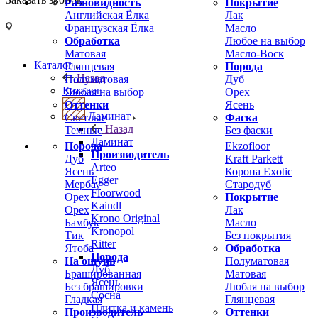
Разновидность
Покрытие
Английская Ёлка
Лак
Французская Ёлка
Масло
Обработка
Любое на выбор
Матовая
Масло-Воск
Каталог
Глянцевая
Порода
Назад
Полуматовая
Дуб
Каталог
Любая на выбор
Орех
Оттенки
Ясень
Ламинат
Светлые
Фаска
Назад
Темные
Без фаски
Ламинат
Порода
Ekzofloor
Производитель
Дуб
Kraft Parkett
Arteo
Ясень
Корона Exotic
Egger
Мербау
Стародуб
Floorwood
Орех
Покрытие
Kaindl
Орех
Лак
Krono Original
Бамбук
Масло
Kronopol
Тик
Без покрытия
Ritter
Ятоба
Обработка
Порода
На ощупь
Полуматовая
Дуб
Брашированная
Матовая
Ясень
Без брашировки
Любая на выбор
Сосна
Гладкая
Глянцевая
Плитка и камень
Производитель
Оттенки