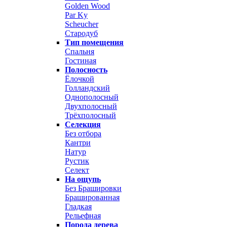
Golden Wood
Par Ky
Scheucher
Стародуб
Тип помещения
Спальня
Гостиная
Полосность
Ёлочкой
Голландский
Однополосный
Двухполосный
Трёхполосный
Селекция
Без отбора
Кантри
Натур
Рустик
Селект
На ощупь
Без Брашировки
Брашированная
Гладкая
Рельефная
Порода дерева