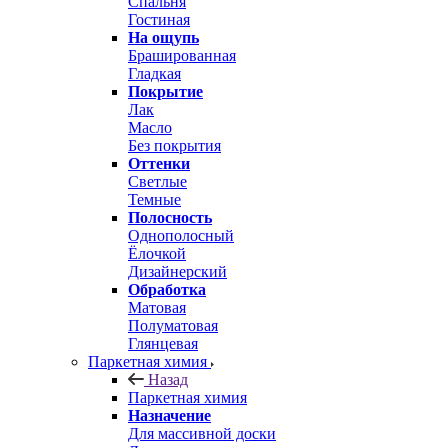
Спальня
Гостиная
На ощупь
Брашированная
Гладкая
Покрытие
Лак
Масло
Без покрытия
Оттенки
Светлые
Темные
Полосность
Однополосный
Ёлочкой
Дизайнерский
Обработка
Матовая
Полуматовая
Глянцевая
Паркетная химия
Назад
Паркетная химия
Назначение
Для массивной доски