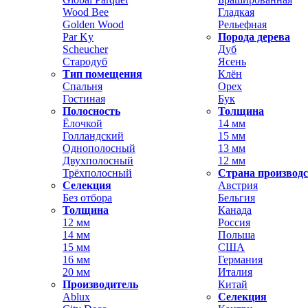
Wood Bee
Гладкая
Golden Wood
Рельефная
Par Ky
Порода дерева
Scheucher
Дуб
Стародуб
Ясень
Тип помещения
Клён
Спальня
Орех
Гостиная
Бук
Полосность
Толщина
Ёлочкой
14 мм
Голландский
15 мм
Однополосный
13 мм
Двухполосный
12 мм
Трёхполосный
Страна производ
Селекция
Австрия
Без отбора
Бельгия
Толщина
Канада
12 мм
Россия
14 мм
Польша
15 мм
США
16 мм
Германия
20 мм
Италия
Производитель
Китай
Ablux
Селекция