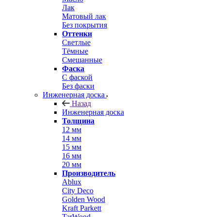
Лак
Матовый лак
Без покрытия
Оттенки
Светлые
Тёмные
Смешанные
Фаска
С фаской
Без фаски
Инженерная доска
Назад
Инженерная доска
Толщина
12 мм
14 мм
15 мм
16 мм
20 мм
Производитель
Ablux
City Deco
Golden Wood
Kraft Parkett
TarWood