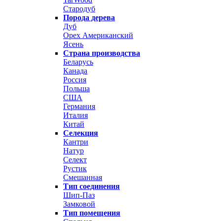
Стародуб
Порода дерева
Дуб
Орех Американский
Ясень
Страна производства
Беларусь
Канада
Россия
Польша
США
Германия
Италия
Китай
Селекция
Кантри
Натур
Селект
Рустик
Смешанная
Тип соединения
Шип-Паз
Замковой
Тип помещения