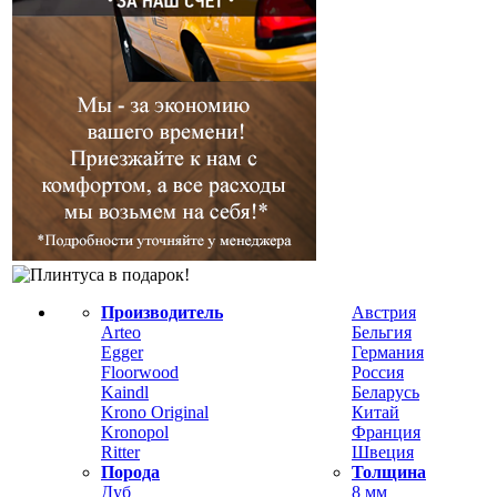
Производитель
Австрия
Arteo
Бельгия
Egger
Германия
Floorwood
Россия
Kaindl
Беларусь
Krono Original
Китай
Kronopol
Франция
Ritter
Швеция
Порода
Толщина
Дуб
8 мм