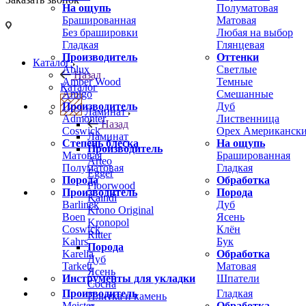
На ощупь
Полуматовая
Брашированная
Матовая
Без брашировки
Любая на выбор
Гладкая
Глянцевая
Производитель
Оттенки
Каталог
Ablux
Светлые
Назад
Amber Wood
Темные
Каталог
Amigo
Смешанные
Производитель
Дуб
Ламинат
Admonter
Лиственница
Назад
Coswick
Орех Американск
Ламинат
Степень блеска
На ощупь
Производитель
Матовая
Брашированная
Arteo
Полуматовая
Гладкая
Egger
Порода
Обработка
Floorwood
Производитель
Порода
Kaindl
Barlinek
Дуб
Krono Original
Boen
Ясень
Kronopol
Coswick
Клён
Ritter
Kahrs
Бук
Порода
Karelia
Обработка
Дуб
Tarkett
Матовая
Ясень
Инструменты для укладки
Шпатели
Сосна
Производитель
Гладкая
Плитка и камень
Meister
Обработка