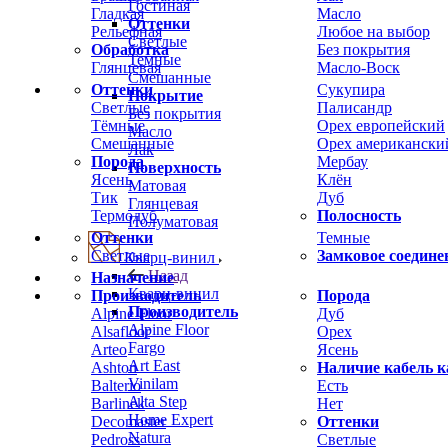
Гостиная
Гладкая
Масло
Оттенки
Рельефная
Любое на выбор
Светлые
Обработка
Без покрытия
Темные
Глянцевая
Масло-Воск
Смешанные
Оттенки
Сукупира
Покрытие
Светлые
Палисандр
Без покрытия
Тёмные
Орех европейский
Масло
Смешанные
Орех американски
Лак
Порода
Мербау
Поверхность
Ясень
Клён
Матовая
Тик
Дуб
Глянцевая
Термодуб
Полосность
Полуматовая
Оттенки
Темные
Светлые
Замковое соедине
Кварц-винил
Назад
Назначение
Кварц-винил
Производитель
Порода
Производитель
Alpine Floor
Дуб
Alpine Floor
Alsafloor
Орех
Fargo
Arteo
Ясень
Art East
Ashton
Наличие кабель к
Vinilam
Balterio
Есть
Alta Step
Barlinek
Нет
Home Expert
Decomaster
Оттенки
Natura
Pedross
Светлые