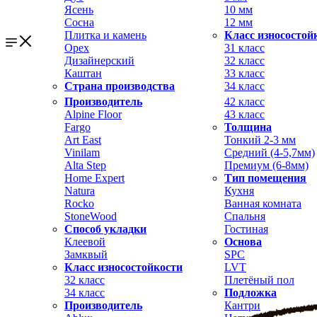
Ясень
10 мм
Сосна
12 мм
Плитка и камень
Класс износостой
Орех
31 класс
Дизайнерский
32 класс
Каштан
33 класс
Страна производства
34 класс
Производитель
42 класс
Alpine Floor
43 класс
Fargo
Толщина
Art East
Тонкий 2-3 мм
Vinilam
Средний (4-5,7мм)
Alta Step
Премиум (6-8мм)
Home Expert
Тип помещения
Natura
Кухня
Rocko
Ванная комната
StoneWood
Спальня
Способ укладки
Гостиная
Клеевой
Основа
Замквый
SPC
Класс износостойкости
LVT
32 класс
Плетёный пол
34 класс
Подложка
Производитель
Кантри