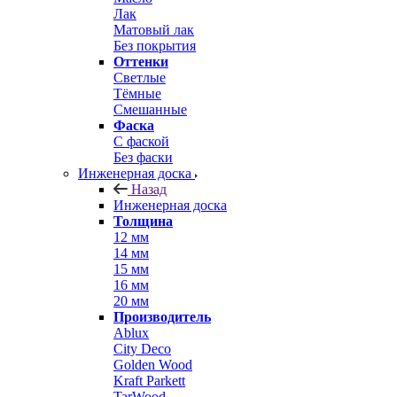
Лак
Матовый лак
Без покрытия
Оттенки
Светлые
Тёмные
Смешанные
Фаска
С фаской
Без фаски
Инженерная доска
Назад
Инженерная доска
Толщина
12 мм
14 мм
15 мм
16 мм
20 мм
Производитель
Ablux
City Deco
Golden Wood
Kraft Parkett
TarWood