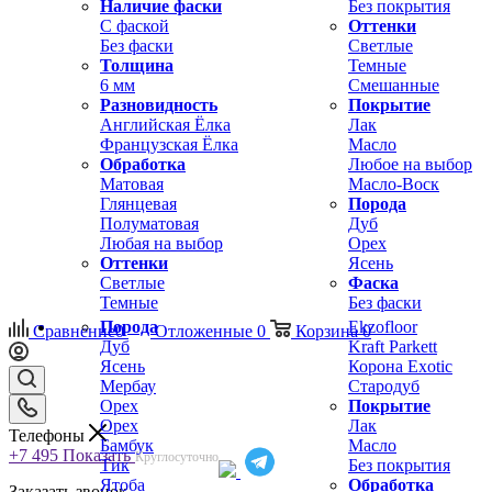
Наличие фаски
Без покрытия
С фаской
Оттенки
Без фаски
Светлые
Толщина
Темные
6 мм
Смешанные
Разновидность
Покрытие
Английская Ёлка
Лак
Французская Ёлка
Масло
Обработка
Любое на выбор
Матовая
Масло-Воск
Глянцевая
Порода
Полуматовая
Дуб
Любая на выбор
Орех
Оттенки
Ясень
Светлые
Фаска
Темные
Без фаски
Порода
Ekzofloor
Сравнение
0
Отложенные
0
Корзина
0
Дуб
Kraft Parkett
Ясень
Корона Exotic
Мербау
Стародуб
Орех
Покрытие
Орех
Лак
Телефоны
Бамбук
Масло
+7 495
Показать
Круглосуточно
Тик
Без покрытия
Ятоба
Обработка
Заказать звонок