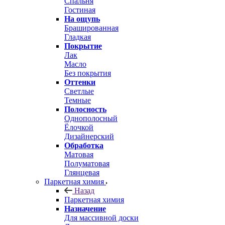
Спальня
Гостиная
На ощупь
Брашированная
Гладкая
Покрытие
Лак
Масло
Без покрытия
Оттенки
Светлые
Темные
Полосность
Однополосный
Ёлочкой
Дизайнерский
Обработка
Матовая
Полуматовая
Глянцевая
Паркетная химия
Назад
Паркетная химия
Назначение
Для массивной доски