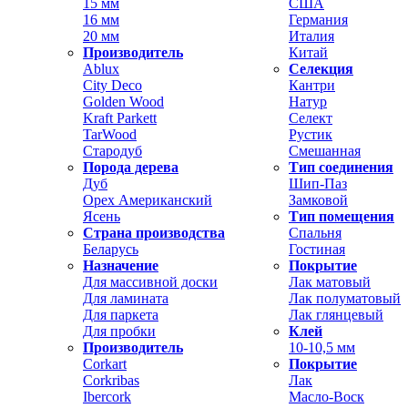
15 мм
США
16 мм
Германия
20 мм
Италия
Производитель
Китай
Ablux
Селекция
City Deco
Кантри
Golden Wood
Натур
Kraft Parkett
Селект
TarWood
Рустик
Стародуб
Смешанная
Порода дерева
Тип соединения
Дуб
Шип-Паз
Орех Американский
Замковой
Ясень
Тип помещения
Страна производства
Спальня
Беларусь
Гостиная
Назначение
Покрытие
Для массивной доски
Лак матовый
Для ламината
Лак полуматовый
Для паркета
Лак глянцевый
Для пробки
Клей
Производитель
10-10,5 мм
Corkart
Покрытие
Corkribas
Лак
Ibercork
Масло-Воск