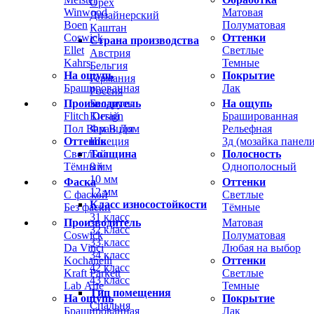
Орех
Winwood
Матовая
Дизайнерский
Boen
Полуматовая
Каштан
Coswick
Оттенки
Страна производства
Ellet
Светлые
Австрия
Kahrs
Темные
Бельгия
На ощупь
Покрытие
Германия
Брашированная
Лак
Россия
Производитель
На ощупь
Беларусь
Flitch Design
Брашированная
Китай
Пол Вам В Дом
Рельефная
Франция
Оттенок
3д (мозайка панели
Швеция
Светлый
Полосность
Толщина
Тёмный
Однополосный
8 мм
10 мм
Фаска
Оттенки
12 мм
С фаской
Светлые
Класс износостойкости
Без фаски
Тёмные
31 класс
Производитель
Матовая
32 класс
Coswick
Полуматовая
33 класс
Da Vinci
Любая на выбор
34 класс
Kochanelli
Оттенки
42 класс
Kraft Parkett
Светлые
43 класс
Lab Arte
Темные
Тип помещения
На ощупь
Покрытие
Спальня
Брашированная
Лак