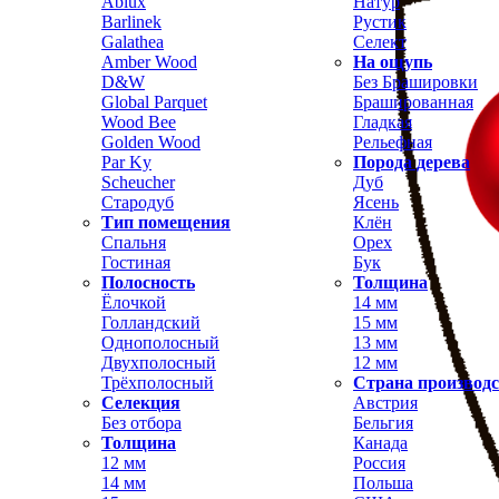
Ablux
Натур
Barlinek
Рустик
Galathea
Селект
Amber Wood
На ощупь
D&W
Без Брашировки
Global Parquet
Брашированная
Wood Bee
Гладкая
Golden Wood
Рельефная
Par Ky
Порода дерева
Scheucher
Дуб
Стародуб
Ясень
Тип помещения
Клён
Спальня
Орех
Гостиная
Бук
Полосность
Толщина
Ёлочкой
14 мм
Голландский
15 мм
Однополосный
13 мм
Двухполосный
12 мм
Трёхполосный
Страна производ
Селекция
Австрия
Без отбора
Бельгия
Толщина
Канада
12 мм
Россия
14 мм
Польша