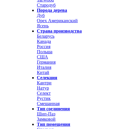
Стародуб
Порода дерева
Дуб
Орех Американский
Ясень
Страна производства
Беларусь
Канада
Россия
Польша
США
Германия
Италия
Китай
Селекция
Кантри
Натур
Селект
Рустик
Смешанная
Тип соединения
Шип-Паз
Замковой
Тип помещения