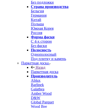
Без подложки
Страна производства
Бельгия
Германия
Китай
Польша
Южная Корея
Россия
Форма фаски
С 4-х сторон
Без фаски
Полосность
Однополосный
Под плитку и камень
Паркетная доска
Назад
Паркетная доска
Производитель
Ablux
Barlinek
Galathea
Amber Wood
D&W
Global Parquet
Wood Bee