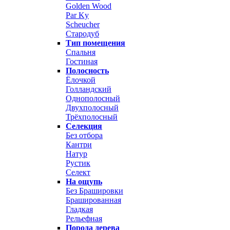
Golden Wood
Par Ky
Scheucher
Стародуб
Тип помещения
Спальня
Гостиная
Полосность
Ёлочкой
Голландский
Однополосный
Двухполосный
Трёхполосный
Селекция
Без отбора
Кантри
Натур
Рустик
Селект
На ощупь
Без Брашировки
Брашированная
Гладкая
Рельефная
Порода дерева