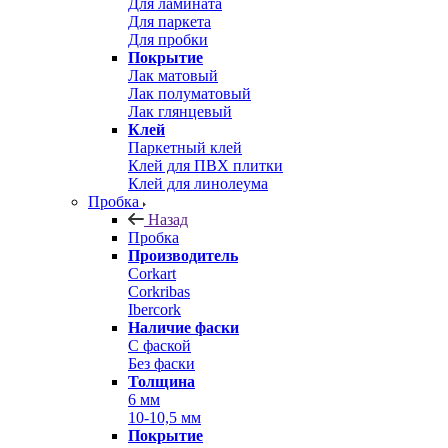
Для ламината
Для паркета
Для пробки
Покрытие
Лак матовый
Лак полуматовый
Лак глянцевый
Клей
Паркетный клей
Клей для ПВХ плитки
Клей для линолеума
Пробка
Назад
Пробка
Производитель
Corkart
Corkribas
Ibercork
Наличие фаски
С фаской
Без фаски
Толщина
6 мм
10-10,5 мм
Покрытие