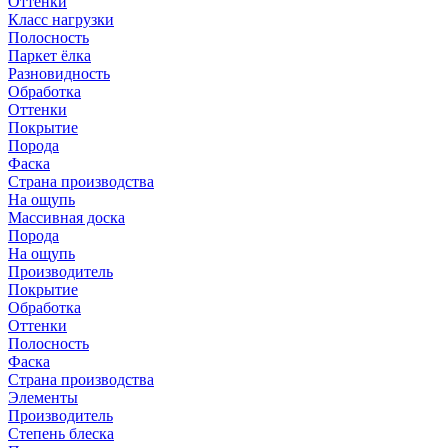
Оттенки
Класс нагрузки
Полосность
Паркет ёлка
Разновидность
Обработка
Оттенки
Покрытие
Порода
Фаска
Страна производства
На ощупь
Массивная доска
Порода
На ощупь
Производитель
Покрытие
Обработка
Оттенки
Полосность
Фаска
Страна производства
Элементы
Производитель
Степень блеска