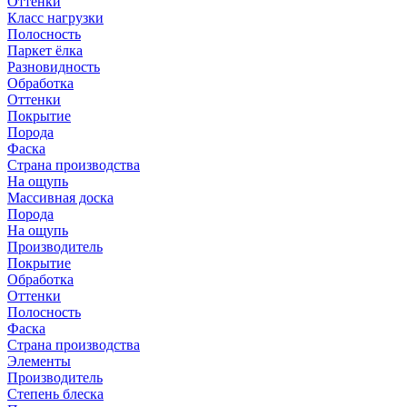
Оттенки
Класс нагрузки
Полосность
Паркет ёлка
Разновидность
Обработка
Оттенки
Покрытие
Порода
Фаска
Страна производства
На ощупь
Массивная доска
Порода
На ощупь
Производитель
Покрытие
Обработка
Оттенки
Полосность
Фаска
Страна производства
Элементы
Производитель
Степень блеска