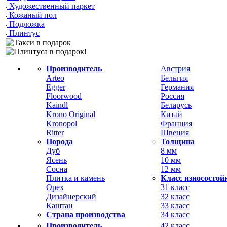
Художественный паркет
Кожаный пол
Подложка
Плинтус
Производитель
Австрия
Arteo
Бельгия
Egger
Германия
Floorwood
Россия
Kaindl
Беларусь
Krono Original
Китай
Kronopol
Франция
Ritter
Швеция
Порода
Толщина
Дуб
8 мм
Ясень
10 мм
Сосна
12 мм
Плитка и камень
Класс износостой
Орех
31 класс
Дизайнерский
32 класс
Каштан
33 класс
Страна производства
34 класс
Производитель
42 класс