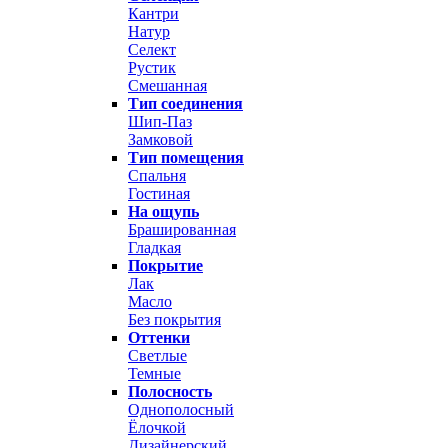
Кантри
Натур
Селект
Рустик
Смешанная
Тип соединения
Шип-Паз
Замковой
Тип помещения
Спальня
Гостиная
На ощупь
Брашированная
Гладкая
Покрытие
Лак
Масло
Без покрытия
Оттенки
Светлые
Темные
Полосность
Однополосный
Ёлочкой
Дизайнерский