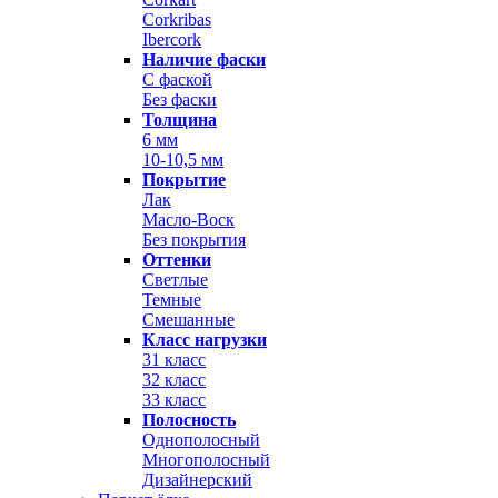
Corkribas
Ibercork
Наличие фаски
С фаской
Без фаски
Толщина
6 мм
10-10,5 мм
Покрытие
Лак
Масло-Воск
Без покрытия
Оттенки
Светлые
Темные
Смешанные
Класс нагрузки
31 класс
32 класс
33 класс
Полосность
Однополосный
Многополосный
Дизайнерский