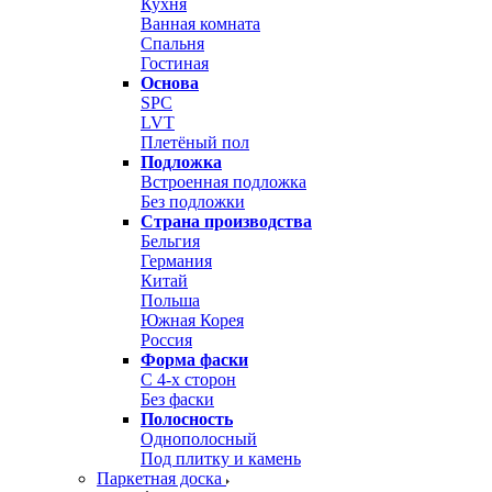
Кухня
Ванная комната
Спальня
Гостиная
Основа
SPC
LVT
Плетёный пол
Подложка
Встроенная подложка
Без подложки
Страна производства
Бельгия
Германия
Китай
Польша
Южная Корея
Россия
Форма фаски
С 4-х сторон
Без фаски
Полосность
Однополосный
Под плитку и камень
Паркетная доска