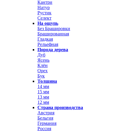
Кантри
Натур
Рустик
Селект
На ощупь
Без Брашировки
Брашированная
Гладкая
Рельефная
Порода дерева
Дуб
Ясень
Клён
Орех
Бук
Толщина
14 мм
15 мм
13 мм
12 мм
Страна производства
Австрия
Бельгия
Германия
Россия