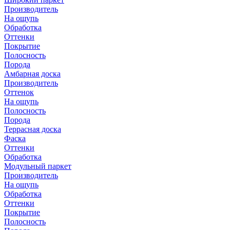
Производитель
На ощупь
Обработка
Оттенки
Покрытие
Полосность
Порода
Амбарная доска
Производитель
Оттенок
На ощупь
Полосность
Порода
Террасная доска
Фаска
Оттенки
Обработка
Модульный паркет
Производитель
На ощупь
Обработка
Оттенки
Покрытие
Полосность