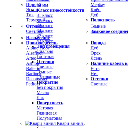
Порода
Мербау
12 мм
Ясень
Клён
Класс износостойкости
Тик
Дуб
31 класс
Термодуб
Полосность
32 класс
33 класс
Оттенки
Темные
34 класс
Светлые
Замковое соедине
42 класс
Назначение
43 класс
Производитель
Порода
Тип помещения
Alpine Floor
Дуб
Спальня
Alsafloor
Орех
Гостиная
Arteo
Ясень
Оттенки
Ashton
Наличие кабель к
Светлые
Balterio
Есть
Темные
Barlinek
Нет
Смешанные
Decomaster
Оттенки
Покрытие
Pedross
Светлые
Без покрытия
Масло
Лак
Поверхность
Матовая
Глянцевая
Полуматовая
Кварц-винил