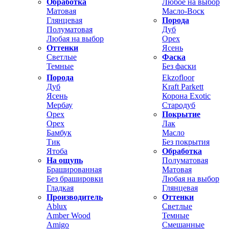
Обработка
Любое на выбор
Матовая
Масло-Воск
Глянцевая
Порода
Полуматовая
Дуб
Любая на выбор
Орех
Оттенки
Ясень
Светлые
Фаска
Темные
Без фаски
Порода
Ekzofloor
Дуб
Kraft Parkett
Ясень
Корона Exotic
Мербау
Стародуб
Орех
Покрытие
Орех
Лак
Бамбук
Масло
Тик
Без покрытия
Ятоба
Обработка
На ощупь
Полуматовая
Брашированная
Матовая
Без брашировки
Любая на выбор
Гладкая
Глянцевая
Производитель
Оттенки
Ablux
Светлые
Amber Wood
Темные
Amigo
Смешанные