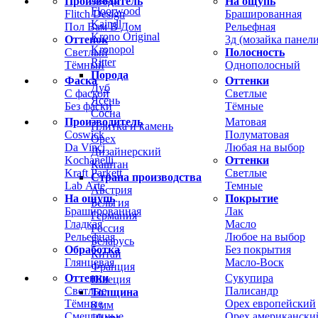
Производитель
На ощупь
Floorwood
Flitch Design
Брашированная
Kaindl
Пол Вам В Дом
Рельефная
Krono Original
Оттенок
3д (мозайка панели
Kronopol
Светлый
Полосность
Ritter
Тёмный
Однополосный
Порода
Фаска
Оттенки
Дуб
С фаской
Светлые
Ясень
Без фаски
Тёмные
Сосна
Производитель
Матовая
Плитка и камень
Coswick
Полуматовая
Орех
Da Vinci
Любая на выбор
Дизайнерский
Kochanelli
Оттенки
Каштан
Kraft Parkett
Светлые
Страна производства
Lab Arte
Темные
Австрия
На ощупь
Покрытие
Бельгия
Брашированная
Лак
Германия
Гладкая
Масло
Россия
Рельефная
Любое на выбор
Беларусь
Обработка
Без покрытия
Китай
Глянцевая
Масло-Воск
Франция
Оттенки
Сукупира
Швеция
Светлые
Палисандр
Толщина
Тёмные
Орех европейский
8 мм
Смешанные
Орех американски
10 мм