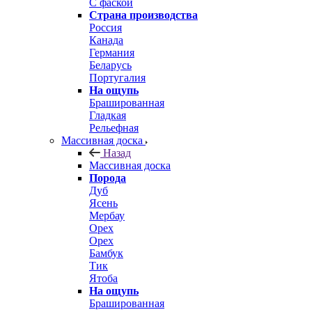
С фаской
Страна производства
Россия
Канада
Германия
Беларусь
Португалия
На ощупь
Брашированная
Гладкая
Рельефная
Массивная доска
Назад
Массивная доска
Порода
Дуб
Ясень
Мербау
Орех
Орех
Бамбук
Тик
Ятоба
На ощупь
Брашированная