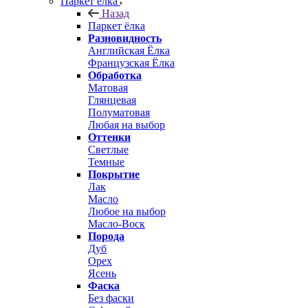
Паркет ёлка
Назад
Паркет ёлка
Разновидность
Английская Ёлка
Французская Ёлка
Обработка
Матовая
Глянцевая
Полуматовая
Любая на выбор
Оттенки
Светлые
Темные
Покрытие
Лак
Масло
Любое на выбор
Масло-Воск
Порода
Дуб
Орех
Ясень
Фаска
Без фаски