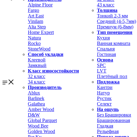
Alpine Floor
43 класс
Fargo
Толщина
Art East
Тонкий 2-3 мм
Vinilam
Средний (4-5,7мм)
Alta Step
Премиум (6-8мм)
Home Expert
Тип помещения
Natura
Кухня
Rocko
Ванная комната
StoneWood
Спальня
Способ укладки
Гостиная
Клеевой
Основа
Замквый
SPC
Класс износостойкости
LVT
32 класс
Плетёный пол
34 класс
Подложка
Производитель
Кантри
Ablux
Натур
Barlinek
Рустик
Galathea
Селект
Amber Wood
На ощупь
D&W
Без Брашировки
Global Parquet
Брашированная
Wood Bee
Гладкая
Golden Wood
Рельефная
Par Ky
Порода дерева