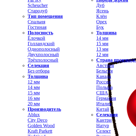
Scheucher
Дуб
Стародуб
Ясень
Тип помещения
Клён
Спальня
Орех
Гостиная
Бук
Полосность
Толщина
Ёлочкой
14 мм
Голландский
15 мм
Однополосный
13 мм
Двухполосный
12 мм
Трёхполосный
Страна производ
Селекция
Австрия
Без отбора
Бельгия
Толщина
Канада
12 мм
Россия
14 мм
Польша
15 мм
США
16 мм
Германия
20 мм
Италия
Производитель
Китай
Ablux
Селекция
City Deco
Кантри
Golden Wood
Натур
Kraft Parkett
Селект