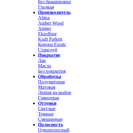
Без брашировки
Гладкая
Производитель
Ablux
Amber Wood
Amigo
Ekzofloor
Kraft Parkett
Корона Exotic
Стародуб
Покрытие
Лак
Масло
Без покрытия
Обработка
Полуматовая
Матовая
Любая на выбор
Глянцевая
Оттенки
Светлые
Темные
Смешанные
Полосность
Однополосный