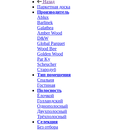
Назад
Паркетная доска
Производитель
Ablux
Barlinek
Galathea
Amber Wood
D&W
Global Parquet
Wood Bee
Golden Wood
Par Ky
Scheucher
Стародуб
Тип помещения
Спальня
Гостиная
Полосность
Ёлочкой
Голландский
Однополосный
Двухполосный
Трёхполосный
Селекция
Без отбора