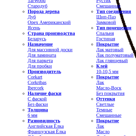
TarWood
Рустик
Стародуб
Смешанная
Порода дерева
Тип соединения
Дуб
Шип-Паз
Орех Американский
Замковой
Ясень
Тип помещения
Страна производства
Спальня
Беларусь
Гостиная
Назначение
Покрытие
Для массивной доски
Лак матовый
Для ламината
Лак полуматовый
Для паркета
Лак глянцевый
Для пробки
Клей
Производитель
10-10,5 мм
Corkart
Покрытие
Corkribas
Лак
Ibercork
Масло-Воск
Наличие фаски
Без покрытия
С фаской
Оттенки
Без фаски
Светлые
Толщина
Темные
6 мм
Смешанные
Разновидность
Покрытие
Английская Ёлка
Лак
Французская Ёлка
Масло