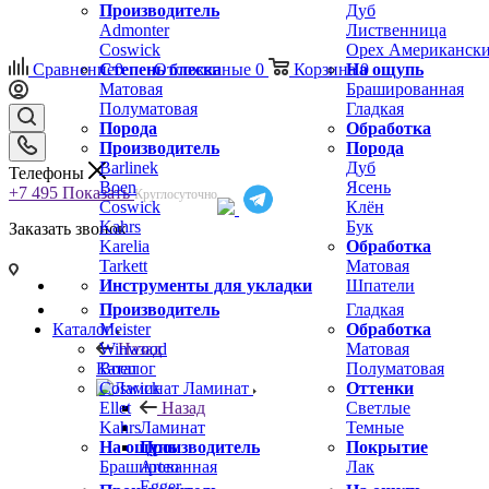
Производитель
Дуб
Admonter
Лиственница
Coswick
Орех Американск
Сравнение
Степень блеска
0
Отложенные
0
Корзина
На ощупь
0
Матовая
Брашированная
Полуматовая
Гладкая
Порода
Обработка
Производитель
Порода
Barlinek
Дуб
Телефоны
Boen
Ясень
+7 495
Показать
Круглосуточно
Coswick
Клён
Kahrs
Бук
Заказать звонок
Karelia
Обработка
Tarkett
Матовая
Инструменты для укладки
Шпатели
Производитель
Гладкая
Meister
Обработка
Каталог
Winwood
Матовая
Назад
Boen
Полуматовая
Каталог
Coswick
Оттенки
Ламинат
Ellet
Светлые
Назад
Kahrs
Темные
Ламинат
На ощупь
Покрытие
Производитель
Брашированная
Лак
Arteo
Egger