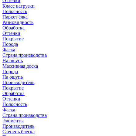
Оттенки
Класс нагрузки
Полосность
Паркет ёлка
Разновидность
Обработка
Оттенки
Покрытие
Порода
Фаска
Страна производства
На ощупь
Массивная доска
Порода
На ощупь
Производитель
Покрытие
Обработка
Оттенки
Полосность
Фаска
Страна производства
Элементы
Производитель
Степень блеска