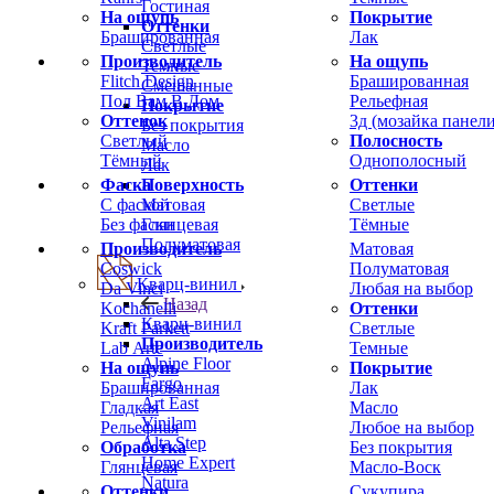
Гостиная
На ощупь
Покрытие
Оттенки
Брашированная
Лак
Светлые
Производитель
На ощупь
Темные
Flitch Design
Брашированная
Смешанные
Пол Вам В Дом
Рельефная
Покрытие
Оттенок
3д (мозайка панели
Без покрытия
Светлый
Полосность
Масло
Тёмный
Однополосный
Лак
Фаска
Оттенки
Поверхность
С фаской
Светлые
Матовая
Без фаски
Тёмные
Глянцевая
Полуматовая
Производитель
Матовая
Coswick
Полуматовая
Кварц-винил
Da Vinci
Любая на выбор
Назад
Kochanelli
Оттенки
Кварц-винил
Kraft Parkett
Светлые
Производитель
Lab Arte
Темные
Alpine Floor
На ощупь
Покрытие
Fargo
Брашированная
Лак
Art East
Гладкая
Масло
Vinilam
Рельефная
Любое на выбор
Alta Step
Обработка
Без покрытия
Home Expert
Глянцевая
Масло-Воск
Natura
Оттенки
Сукупира