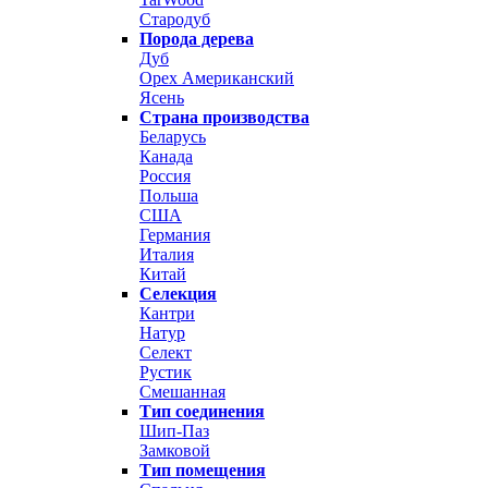
Стародуб
Порода дерева
Дуб
Орех Американский
Ясень
Страна производства
Беларусь
Канада
Россия
Польша
США
Германия
Италия
Китай
Селекция
Кантри
Натур
Селект
Рустик
Смешанная
Тип соединения
Шип-Паз
Замковой
Тип помещения