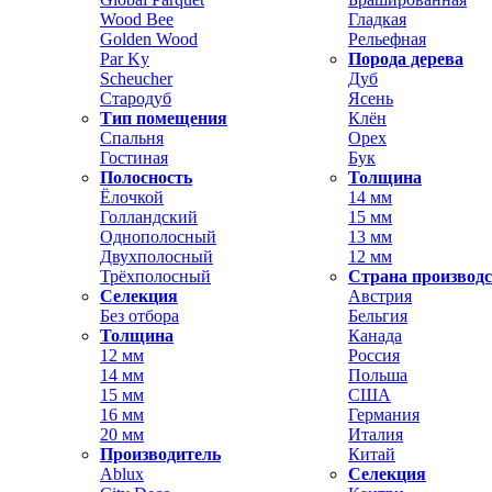
Wood Bee
Гладкая
Golden Wood
Рельефная
Par Ky
Порода дерева
Scheucher
Дуб
Стародуб
Ясень
Тип помещения
Клён
Спальня
Орех
Гостиная
Бук
Полосность
Толщина
Ёлочкой
14 мм
Голландский
15 мм
Однополосный
13 мм
Двухполосный
12 мм
Трёхполосный
Страна производ
Селекция
Австрия
Без отбора
Бельгия
Толщина
Канада
12 мм
Россия
14 мм
Польша
15 мм
США
16 мм
Германия
20 мм
Италия
Производитель
Китай
Ablux
Селекция