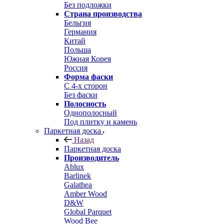
Без подложки
Страна производства
Бельгия
Германия
Китай
Польша
Южная Корея
Россия
Форма фаски
С 4-х сторон
Без фаски
Полосность
Однополосный
Под плитку и камень
Паркетная доска
Назад
Паркетная доска
Производитель
Ablux
Barlinek
Galathea
Amber Wood
D&W
Global Parquet
Wood Bee