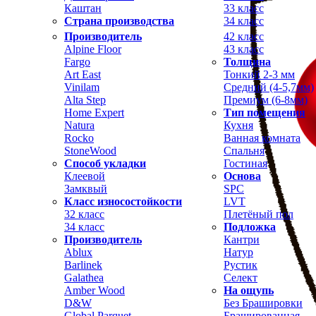
Каштан
33 класс
Страна производства
34 класс
Производитель
42 класс
Alpine Floor
43 класс
Fargo
Толщина
Art East
Тонкий 2-3 мм
Vinilam
Средний (4-5,7мм)
Alta Step
Премиум (6-8мм)
Home Expert
Тип помещения
Natura
Кухня
Rocko
Ванная комната
StoneWood
Спальня
Способ укладки
Гостиная
Клеевой
Основа
Замквый
SPC
Класс износостойкости
LVT
32 класс
Плетёный пол
34 класс
Подложка
Производитель
Кантри
Ablux
Натур
Barlinek
Рустик
Galathea
Селект
Amber Wood
На ощупь
D&W
Без Брашировки
Global Parquet
Брашированная