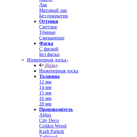
Лак
Матовый лак
Без покрытия
Оттенки
Светлые
Тёмные
Смешанные
Фаска
С фаской
Без фаски
Инженерная доска
Назад
Инженерная доска
Толщина
12 мм
14 мм
15 мм
16 мм
20 мм
Производитель
Ablux
City Deco
Golden Wood
Kraft Parkett
TarWood