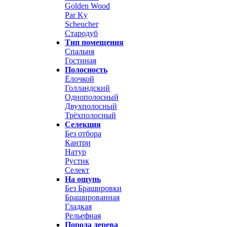
Golden Wood
Par Ky
Scheucher
Стародуб
Тип помещения
Спальня
Гостиная
Полосность
Ёлочкой
Голландский
Однополосный
Двухполосный
Трёхполосный
Селекция
Без отбора
Кантри
Натур
Рустик
Селект
На ощупь
Без Брашировки
Брашированная
Гладкая
Рельефная
Порода дерева