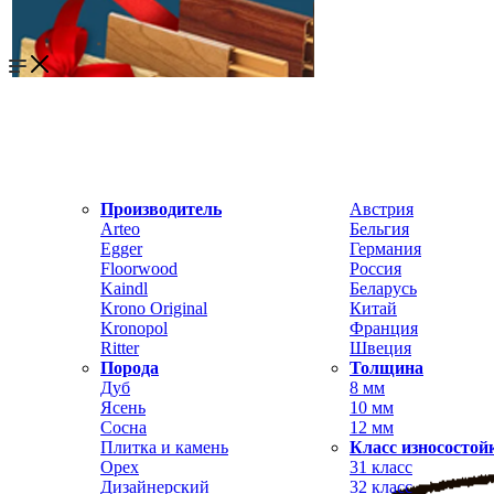
Производитель
Австрия
Arteo
Бельгия
Egger
Германия
Floorwood
Россия
Kaindl
Беларусь
Krono Original
Китай
Kronopol
Франция
Ritter
Швеция
Порода
Толщина
Дуб
8 мм
Ясень
10 мм
Сосна
12 мм
Плитка и камень
Класс износостой
Орех
31 класс
Дизайнерский
32 класс