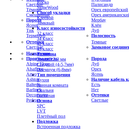
Rocko
Светлые
Палисандр
StoneWood
Тёмные
Орех европейский
Способ укладки
Смешанные
Орех американски
Клеевой
Порода
Мербау
Замквый
Ясень
Клён
Класс износостойкости
Тик
Дуб
32 класс
Термодуб
Полосность
34 класс
Оттенки
Темные
42 класс
Светлые
Замковое соедине
43 класс
Назначение
Толщина
Производитель
Порода
Тонкий 2-3 мм
Alpine Floor
Дуб
Средний (4-5,7мм)
Alsafloor
Орех
Премиум (6-8мм)
Arteo
Ясень
Тип помещения
Ashton
Наличие кабель к
Кухня
Balterio
Есть
Ванная комната
Barlinek
Нет
Спальня
Decomaster
Оттенки
Гостиная
Pedross
Светлые
Основа
SPC
LVT
Плетёный пол
Подложка
Встроенная подложка