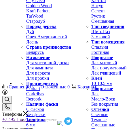
City Deco
Кантри
Golden Wood
Натур
Kraft Parkett
Селект
TarWood
Рустик
Стародуб
Смешанная
Порода дерева
Тип соединения
Дуб
Шип-Паз
Орех Американский
Замковой
Ясень
Тип помещения
Страна производства
Спальня
Беларусь
Гостиная
Назначение
Покрытие
Для массивной доски
Лак матовый
Для ламината
Лак полуматовый
Для паркета
Лак глянцевый
Для пробки
Клей
Производитель
10-10,5 мм
Сравнение
0
Отложенные
0
Корзина
0
Corkart
Покрытие
Corkribas
Лак
Ibercork
Масло-Воск
Наличие фаски
Без покрытия
С фаской
Оттенки
Телефоны
Без фаски
Светлые
+7 495
Показать
Толщина
Темные
Круглосуточно
6 мм
Смешанные
Заказать звонок