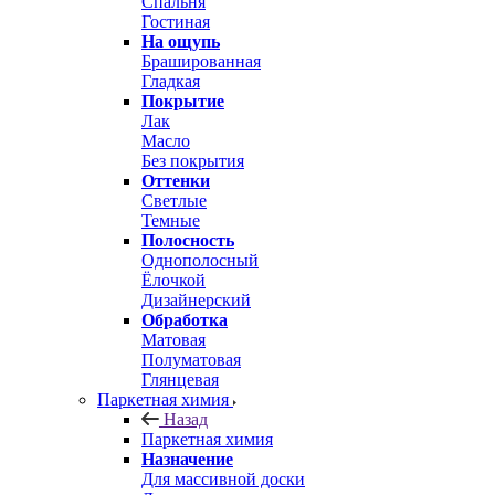
Спальня
Гостиная
На ощупь
Брашированная
Гладкая
Покрытие
Лак
Масло
Без покрытия
Оттенки
Светлые
Темные
Полосность
Однополосный
Ёлочкой
Дизайнерский
Обработка
Матовая
Полуматовая
Глянцевая
Паркетная химия
Назад
Паркетная химия
Назначение
Для массивной доски