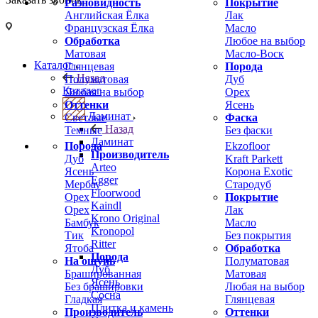
Разновидность
Покрытие
Английская Ёлка
Лак
Французская Ёлка
Масло
Обработка
Любое на выбор
Матовая
Масло-Воск
Каталог
Глянцевая
Порода
Назад
Полуматовая
Дуб
Каталог
Любая на выбор
Орех
Оттенки
Ясень
Ламинат
Светлые
Фаска
Назад
Темные
Без фаски
Ламинат
Порода
Ekzofloor
Производитель
Дуб
Kraft Parkett
Arteo
Ясень
Корона Exotic
Egger
Мербау
Стародуб
Floorwood
Орех
Покрытие
Kaindl
Орех
Лак
Krono Original
Бамбук
Масло
Kronopol
Тик
Без покрытия
Ritter
Ятоба
Обработка
Порода
На ощупь
Полуматовая
Дуб
Брашированная
Матовая
Ясень
Без брашировки
Любая на выбор
Сосна
Гладкая
Глянцевая
Плитка и камень
Производитель
Оттенки