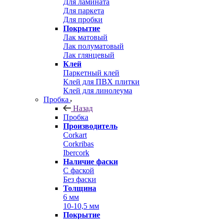
Для ламината
Для паркета
Для пробки
Покрытие
Лак матовый
Лак полуматовый
Лак глянцевый
Клей
Паркетный клей
Клей для ПВХ плитки
Клей для линолеума
Пробка
Назад
Пробка
Производитель
Corkart
Corkribas
Ibercork
Наличие фаски
С фаской
Без фаски
Толщина
6 мм
10-10,5 мм
Покрытие