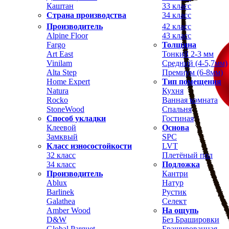
Каштан
33 класс
Страна производства
34 класс
Производитель
42 класс
Alpine Floor
43 класс
Fargo
Толщина
Art East
Тонкий 2-3 мм
Vinilam
Средний (4-5,7мм)
Alta Step
Премиум (6-8мм)
Home Expert
Тип помещения
Natura
Кухня
Rocko
Ванная комната
StoneWood
Спальня
Способ укладки
Гостиная
Клеевой
Основа
Замквый
SPC
Класс износостойкости
LVT
32 класс
Плетёный пол
34 класс
Подложка
Производитель
Кантри
Ablux
Натур
Barlinek
Рустик
Galathea
Селект
Amber Wood
На ощупь
D&W
Без Брашировки
Global Parquet
Брашированная