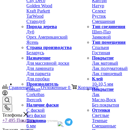
City Deco
Кантри
Golden Wood
Натур
Kraft Parkett
Селект
TarWood
Рустик
Стародуб
Смешанная
Порода дерева
Тип соединения
Дуб
Шип-Паз
Орех Американский
Замковой
Ясень
Тип помещения
Страна производства
Спальня
Беларусь
Гостиная
Назначение
Покрытие
Для массивной доски
Лак матовый
Для ламината
Лак полуматовый
Для паркета
Лак глянцевый
Для пробки
Клей
Производитель
10-10,5 мм
Сравнение
0
Отложенные
0
Корзина
0
Corkart
Покрытие
Corkribas
Лак
Ibercork
Масло-Воск
Наличие фаски
Без покрытия
С фаской
Оттенки
Телефоны
Без фаски
Светлые
+7 495
Показать
Толщина
Темные
Круглосуточно
6 мм
Смешанные
Заказать звонок