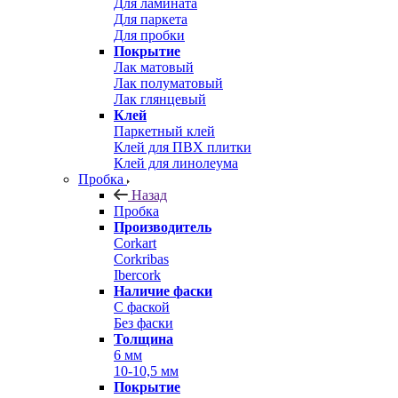
Для ламината
Для паркета
Для пробки
Покрытие
Лак матовый
Лак полуматовый
Лак глянцевый
Клей
Паркетный клей
Клей для ПВХ плитки
Клей для линолеума
Пробка
Назад
Пробка
Производитель
Corkart
Corkribas
Ibercork
Наличие фаски
С фаской
Без фаски
Толщина
6 мм
10-10,5 мм
Покрытие