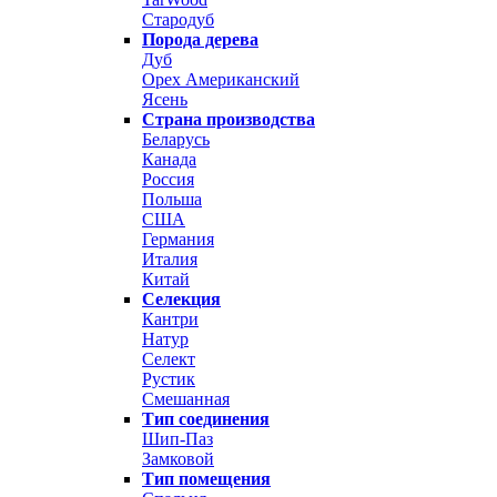
Стародуб
Порода дерева
Дуб
Орех Американский
Ясень
Страна производства
Беларусь
Канада
Россия
Польша
США
Германия
Италия
Китай
Селекция
Кантри
Натур
Селект
Рустик
Смешанная
Тип соединения
Шип-Паз
Замковой
Тип помещения