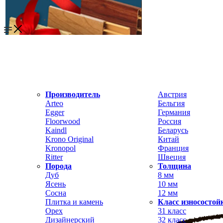
Производитель
Австрия
Arteo
Бельгия
Egger
Германия
Floorwood
Россия
Kaindl
Беларусь
Krono Original
Китай
Kronopol
Франция
Ritter
Швеция
Порода
Толщина
Дуб
8 мм
Ясень
10 мм
Сосна
12 мм
Плитка и камень
Класс износостой
Орех
31 класс
Дизайнерский
32 класс