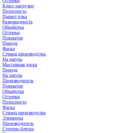
Оттенки
Класс нагрузки
Полосность
Паркет ёлка
Разновидность
Обработка
Оттенки
Покрытие
Порода
Фаска
Страна производства
На ощупь
Массивная доска
Порода
На ощупь
Производитель
Покрытие
Обработка
Оттенки
Полосность
Фаска
Страна производства
Элементы
Производитель
Степень блеска