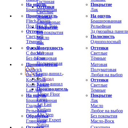
Гостиная
На ощупь
Покрытие
Оттенки
Брашированная
Лак
Светлые
Производитель
На ощупь
Темные
Flitch Design
Брашированная
Смешанные
Пол Вам В Дом
Рельефная
Покрытие
Оттенок
3д (мозайка панели
Без покрытия
Светлый
Полосность
Масло
Тёмный
Однополосный
Лак
Фаска
Оттенки
Поверхность
С фаской
Светлые
Матовая
Без фаски
Тёмные
Глянцевая
Полуматовая
Производитель
Матовая
Coswick
Полуматовая
Кварц-винил
Da Vinci
Любая на выбор
Назад
Kochanelli
Оттенки
Кварц-винил
Kraft Parkett
Светлые
Производитель
Lab Arte
Темные
Alpine Floor
На ощупь
Покрытие
Fargo
Брашированная
Лак
Art East
Гладкая
Масло
Vinilam
Рельефная
Любое на выбор
Alta Step
Обработка
Без покрытия
Home Expert
Глянцевая
Масло-Воск
Natura
Оттенки
Сукупира