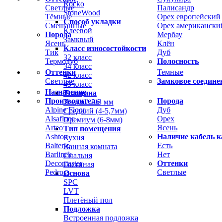
Rocko
Светлые
Палисандр
StoneWood
Тёмные
Орех европейский
Способ укладки
Смешанные
Орех американски
Клеевой
Порода
Мербау
Замквый
Ясень
Клён
Класс износостойкости
Тик
Дуб
32 класс
Термодуб
Полосность
34 класс
Оттенки
Темные
42 класс
Светлые
Замковое соедине
43 класс
Назначение
Толщина
Производитель
Порода
Тонкий 2-3 мм
Alpine Floor
Дуб
Средний (4-5,7мм)
Alsafloor
Орех
Премиум (6-8мм)
Arteo
Ясень
Тип помещения
Ashton
Наличие кабель к
Кухня
Balterio
Есть
Ванная комната
Barlinek
Нет
Спальня
Decomaster
Оттенки
Гостиная
Pedross
Светлые
Основа
SPC
LVT
Плетёный пол
Подложка
Встроенная подложка