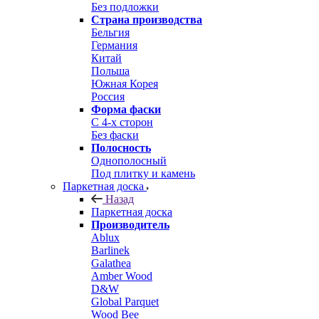
Без подложки
Страна производства
Бельгия
Германия
Китай
Польша
Южная Корея
Россия
Форма фаски
С 4-х сторон
Без фаски
Полосность
Однополосный
Под плитку и камень
Паркетная доска
Назад
Паркетная доска
Производитель
Ablux
Barlinek
Galathea
Amber Wood
D&W
Global Parquet
Wood Bee