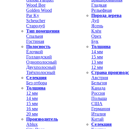
Wood Bee
Гладкая
Golden Wood
Рельефная
Par Ky
Порода дерева
Scheucher
Дуб
Стародуб
Ясень
Тип помещения
Клён
Спальня
Орех
Гостиная
Бук
Полосность
Толщина
Ёлочкой
14 мм
Голландский
15 мм
Однополосный
13 мм
Двухполосный
12 мм
Трёхполосный
Страна производ
Селекция
Австрия
Без отбора
Бельгия
Толщина
Канада
12 мм
Россия
14 мм
Польша
15 мм
США
16 мм
Германия
20 мм
Италия
Производитель
Китай
Ablux
Селекция