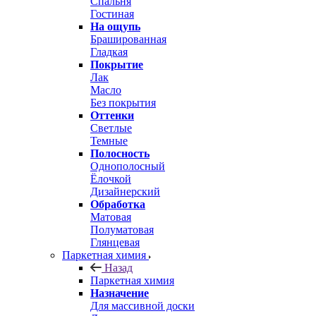
Спальня
Гостиная
На ощупь
Брашированная
Гладкая
Покрытие
Лак
Масло
Без покрытия
Оттенки
Светлые
Темные
Полосность
Однополосный
Ёлочкой
Дизайнерский
Обработка
Матовая
Полуматовая
Глянцевая
Паркетная химия
Назад
Паркетная химия
Назначение
Для массивной доски