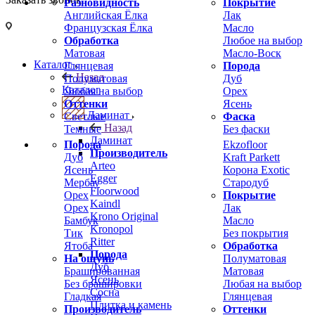
Разновидность
Покрытие
Английская Ёлка
Лак
Французская Ёлка
Масло
Обработка
Любое на выбор
Матовая
Масло-Воск
Каталог
Глянцевая
Порода
Назад
Полуматовая
Дуб
Каталог
Любая на выбор
Орех
Оттенки
Ясень
Ламинат
Светлые
Фаска
Назад
Темные
Без фаски
Ламинат
Порода
Ekzofloor
Производитель
Дуб
Kraft Parkett
Arteo
Ясень
Корона Exotic
Egger
Мербау
Стародуб
Floorwood
Орех
Покрытие
Kaindl
Орех
Лак
Krono Original
Бамбук
Масло
Kronopol
Тик
Без покрытия
Ritter
Ятоба
Обработка
Порода
На ощупь
Полуматовая
Дуб
Брашированная
Матовая
Ясень
Без брашировки
Любая на выбор
Сосна
Гладкая
Глянцевая
Плитка и камень
Производитель
Оттенки