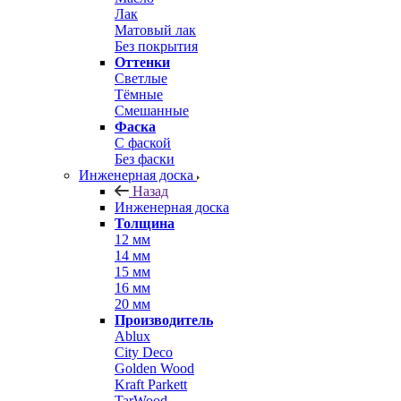
Лак
Матовый лак
Без покрытия
Оттенки
Светлые
Тёмные
Смешанные
Фаска
С фаской
Без фаски
Инженерная доска
Назад
Инженерная доска
Толщина
12 мм
14 мм
15 мм
16 мм
20 мм
Производитель
Ablux
City Deco
Golden Wood
Kraft Parkett
TarWood