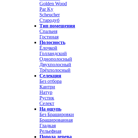
Golden Wood
Par Ky
Scheucher
Стародуб
Тип помещения
Спальня
Гостиная
Полосность
Ёлочкой
Голландский
Однополосный
Двухполосный
Трёхполосный
Селекция
Без отбора
Кантри
Натур
Рустик
Селект
На ощупь
Без Брашировки
Брашированная
Гладкая
Рельефная
Порода дерева