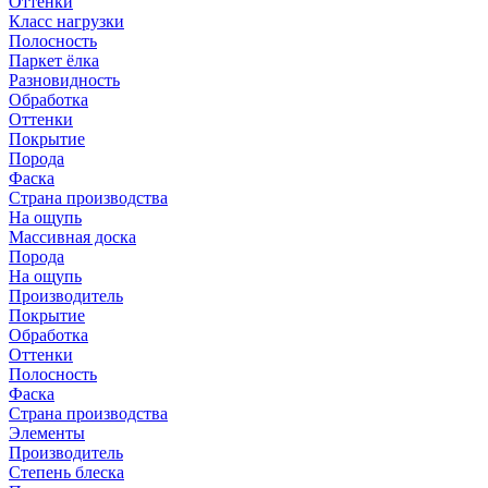
Оттенки
Класс нагрузки
Полосность
Паркет ёлка
Разновидность
Обработка
Оттенки
Покрытие
Порода
Фаска
Страна производства
На ощупь
Массивная доска
Порода
На ощупь
Производитель
Покрытие
Обработка
Оттенки
Полосность
Фаска
Страна производства
Элементы
Производитель
Степень блеска