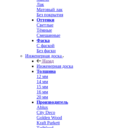
Лак
Матовый лак
Без покрытия
Оттенки
Светлые
Тёмные
Смешанные
Фаска
С фаской
Без фаски
Инженерная доска
Назад
Инженерная доска
Толщина
12 мм
14 мм
15 мм
16 мм
20 мм
Производитель
Ablux
City Deco
Golden Wood
Kraft Parkett
TarWood