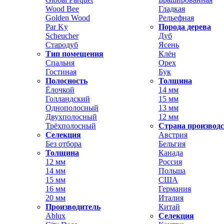
Wood Bee
Гладкая
Golden Wood
Рельефная
Par Ky
Порода дерева
Scheucher
Дуб
Стародуб
Ясень
Тип помещения
Клён
Спальня
Орех
Гостиная
Бук
Полосность
Толщина
Ёлочкой
14 мм
Голландский
15 мм
Однополосный
13 мм
Двухполосный
12 мм
Трёхполосный
Страна производ
Селекция
Австрия
Без отбора
Бельгия
Толщина
Канада
12 мм
Россия
14 мм
Польша
15 мм
США
16 мм
Германия
20 мм
Италия
Производитель
Китай
Ablux
Селекция