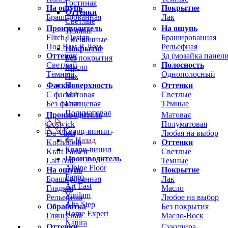
Гостиная
На ощупь
Покрытие
Оттенки
Брашированная
Лак
Светлые
Производитель
На ощупь
Темные
Flitch Design
Брашированная
Смешанные
Пол Вам В Дом
Рельефная
Покрытие
Оттенок
3д (мозайка панели
Без покрытия
Светлый
Полосность
Масло
Тёмный
Однополосный
Лак
Фаска
Оттенки
Поверхность
С фаской
Светлые
Матовая
Без фаски
Тёмные
Глянцевая
Полуматовая
Производитель
Матовая
Coswick
Полуматовая
Кварц-винил
Da Vinci
Любая на выбор
Назад
Kochanelli
Оттенки
Кварц-винил
Kraft Parkett
Светлые
Производитель
Lab Arte
Темные
Alpine Floor
На ощупь
Покрытие
Fargo
Брашированная
Лак
Art East
Гладкая
Масло
Vinilam
Рельефная
Любое на выбор
Alta Step
Обработка
Без покрытия
Home Expert
Глянцевая
Масло-Воск
Natura
Оттенки
Сукупира