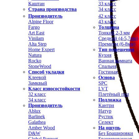
Каштан
33 класс
Страна производства
34 класс
Производитель
42 класс
Alpine Floor
43 класс
Fargo
Толщина
Art East
Тонкий 2-3 мм
Vinilam
Средний (4-5,7мм)
Alta Step
Премиум (6-8мм)
Home Expert
Тип помещения
Natura
Кухня
Rocko
Ванная комната
StoneWood
Спальня
Способ укладки
Гостиная
Клеевой
Основа
Замквый
SPC
Класс износостойкости
LVT
32 класс
Плетёный пол
34 класс
Подложка
Производитель
Кантри
Ablux
Натур
Barlinek
Рустик
Galathea
Селект
Amber Wood
На ощупь
D&W
Без Брашировки
Global Parquet
Брашированная