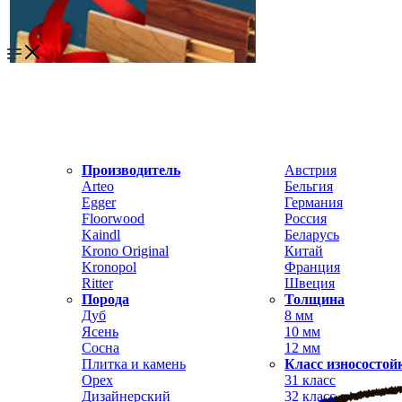
Производитель
Австрия
Arteo
Бельгия
Egger
Германия
Floorwood
Россия
Kaindl
Беларусь
Krono Original
Китай
Kronopol
Франция
Ritter
Швеция
Порода
Толщина
Дуб
8 мм
Ясень
10 мм
Сосна
12 мм
Плитка и камень
Класс износостой
Орех
31 класс
Дизайнерский
32 класс