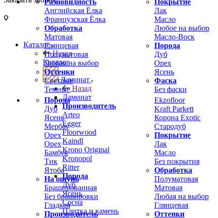
Разновидность
Покрытие
Английская Ёлка
Лак
Французская Ёлка
Масло
Обработка
Любое на выбор
Матовая
Масло-Воск
Каталог
Глянцевая
Порода
Назад
Полуматовая
Дуб
Каталог
Любая на выбор
Орех
Оттенки
Ясень
Ламинат
Светлые
Фаска
Назад
Темные
Без фаски
Ламинат
Порода
Ekzofloor
Производитель
Дуб
Kraft Parkett
Arteo
Ясень
Корона Exotic
Egger
Мербау
Стародуб
Floorwood
Орех
Покрытие
Kaindl
Орех
Лак
Krono Original
Бамбук
Масло
Kronopol
Тик
Без покрытия
Ritter
Ятоба
Обработка
Порода
На ощупь
Полуматовая
Дуб
Брашированная
Матовая
Ясень
Без брашировки
Любая на выбор
Сосна
Гладкая
Глянцевая
Плитка и камень
Производитель
Оттенки