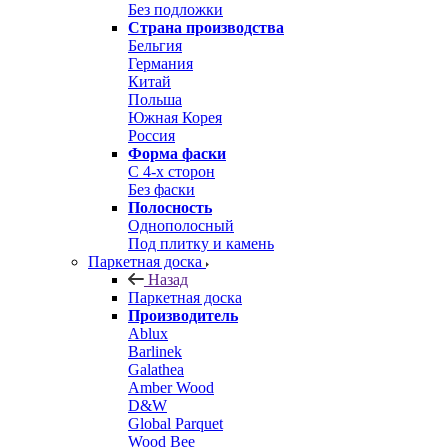
Без подложки
Страна производства
Бельгия
Германия
Китай
Польша
Южная Корея
Россия
Форма фаски
С 4-х сторон
Без фаски
Полосность
Однополосный
Под плитку и камень
Паркетная доска
Назад
Паркетная доска
Производитель
Ablux
Barlinek
Galathea
Amber Wood
D&W
Global Parquet
Wood Bee