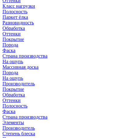
Оттенки
Класс нагрузки
Полосность
Паркет ёлка
Разновидность
Обработка
Оттенки
Покрытие
Порода
Фаска
Страна производства
На ощупь
Массивная доска
Порода
На ощупь
Производитель
Покрытие
Обработка
Оттенки
Полосность
Фаска
Страна производства
Элементы
Производитель
Степень блеска