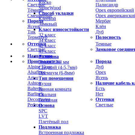
Rocko
Светлые
Палисандр
StoneWood
Тёмные
Орех европейский
Способ укладки
Смешанные
Орех американски
Клеевой
Порода
Мербау
Замквый
Ясень
Клён
Класс износостойкости
Тик
Дуб
32 класс
Термодуб
Полосность
34 класс
Оттенки
Темные
42 класс
Светлые
Замковое соедине
43 класс
Назначение
Толщина
Производитель
Порода
Тонкий 2-3 мм
Alpine Floor
Дуб
Средний (4-5,7мм)
Alsafloor
Орех
Премиум (6-8мм)
Arteo
Ясень
Тип помещения
Ashton
Наличие кабель к
Кухня
Balterio
Есть
Ванная комната
Barlinek
Нет
Спальня
Decomaster
Оттенки
Гостиная
Pedross
Светлые
Основа
SPC
LVT
Плетёный пол
Подложка
Встроенная подложка