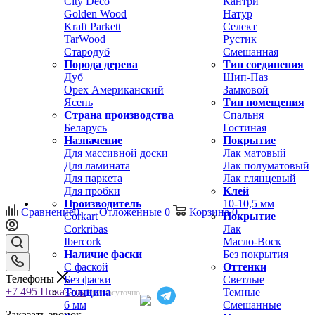
City Deco
Кантри
Golden Wood
Натур
Kraft Parkett
Селект
TarWood
Рустик
Стародуб
Смешанная
Порода дерева
Тип соединения
Дуб
Шип-Паз
Орех Американский
Замковой
Ясень
Тип помещения
Страна производства
Спальня
Беларусь
Гостиная
Назначение
Покрытие
Для массивной доски
Лак матовый
Для ламината
Лак полуматовый
Для паркета
Лак глянцевый
Для пробки
Клей
Производитель
10-10,5 мм
Сравнение
0
Отложенные
0
Корзина
0
Corkart
Покрытие
Corkribas
Лак
Ibercork
Масло-Воск
Наличие фаски
Без покрытия
С фаской
Оттенки
Телефоны
Без фаски
Светлые
+7 495
Показать
Толщина
Темные
Круглосуточно
6 мм
Смешанные
Заказать звонок