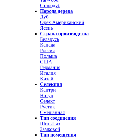
Стародуб
Порода дерева
Дуб
Орех Американский
Ясень
Страна производства
Беларусь
Канада
Россия
Польша
США
Германия
Италия
Китай
Селекция
Кантри
Натур
Селект
Рустик
Смешанная
Тип соединения
Шип-Паз
Замковой
Тип помещения