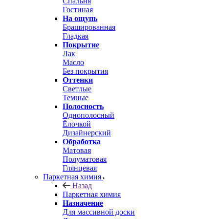
Спальня
Гостиная
На ощупь
Брашированная
Гладкая
Покрытие
Лак
Масло
Без покрытия
Оттенки
Светлые
Темные
Полосность
Однополосный
Ёлочкой
Дизайнерский
Обработка
Матовая
Полуматовая
Глянцевая
Паркетная химия
Назад
Паркетная химия
Назначение
Для массивной доски