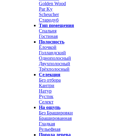
Golden Wood
Par Ky
Scheucher
Стародуб
Тип помещения
Спальня
Гостиная
Полосность
Ёлочкой
Голландский
Однополосный
Двухполосный
Трёхполосный
Селекция
Без отбора
Кантри
Натур
Рустик
Селект
На ощупь
Без Брашировки
Брашированная
Гладкая
Рельефная
Порода дерева