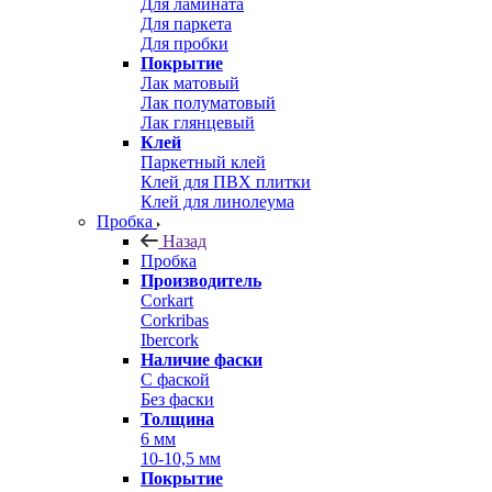
Для ламината
Для паркета
Для пробки
Покрытие
Лак матовый
Лак полуматовый
Лак глянцевый
Клей
Паркетный клей
Клей для ПВХ плитки
Клей для линолеума
Пробка
Назад
Пробка
Производитель
Corkart
Corkribas
Ibercork
Наличие фаски
С фаской
Без фаски
Толщина
6 мм
10-10,5 мм
Покрытие