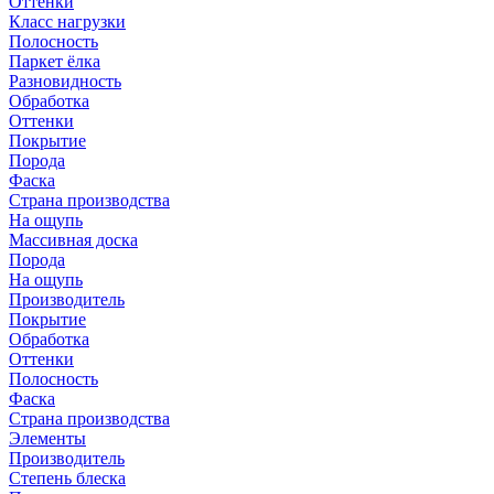
Оттенки
Класс нагрузки
Полосность
Паркет ёлка
Разновидность
Обработка
Оттенки
Покрытие
Порода
Фаска
Страна производства
На ощупь
Массивная доска
Порода
На ощупь
Производитель
Покрытие
Обработка
Оттенки
Полосность
Фаска
Страна производства
Элементы
Производитель
Степень блеска