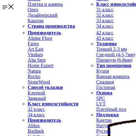
Плитка и камень
Класс износостой
Орех
31 класс
Дизайнерский
32 класс
Каштан
33 класс
Страна производства
34 класс
Производитель
42 класс
Alpine Floor
43 класс
Fargo
Толщина
Art East
Тонкий 2-3 мм
Vinilam
Средний (4-5,7мм)
Alta Step
Премиум (6-8мм)
Home Expert
Тип помещения
Natura
Кухня
Rocko
Ванная комната
StoneWood
Спальня
Способ укладки
Гостиная
Клеевой
Основа
Замквый
SPC
Класс износостойкости
LVT
32 класс
Плетёный пол
34 класс
Подложка
Производитель
Кантри
Ablux
Натур
Barlinek
Рустик