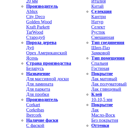
20 мм
Италия
Производитель
Китай
Ablux
Селекция
City Deco
Кантри
Golden Wood
Натур
Kraft Parkett
Селект
TarWood
Рустик
Стародуб
Смешанная
Порода дерева
Тип соединения
Дуб
Шип-Паз
Орех Американский
Замковой
Ясень
Тип помещения
Страна производства
Спальня
Беларусь
Гостиная
Назначение
Покрытие
Для массивной доски
Лак матовый
Для ламината
Лак полуматовый
Для паркета
Лак глянцевый
Для пробки
Клей
Производитель
10-10,5 мм
Corkart
Покрытие
Corkribas
Лак
Ibercork
Масло-Воск
Наличие фаски
Без покрытия
С фаской
Оттенки