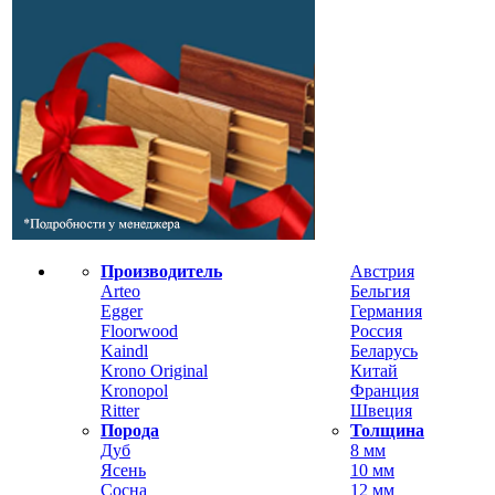
Производитель
Австрия
Arteo
Бельгия
Egger
Германия
Floorwood
Россия
Kaindl
Беларусь
Krono Original
Китай
Kronopol
Франция
Ritter
Швеция
Порода
Толщина
Дуб
8 мм
Ясень
10 мм
Сосна
12 мм