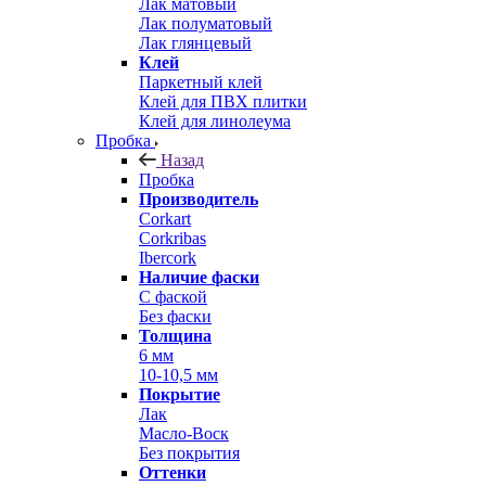
Лак матовый
Лак полуматовый
Лак глянцевый
Клей
Паркетный клей
Клей для ПВХ плитки
Клей для линолеума
Пробка
Назад
Пробка
Производитель
Corkart
Corkribas
Ibercork
Наличие фаски
С фаской
Без фаски
Толщина
6 мм
10-10,5 мм
Покрытие
Лак
Масло-Воск
Без покрытия
Оттенки