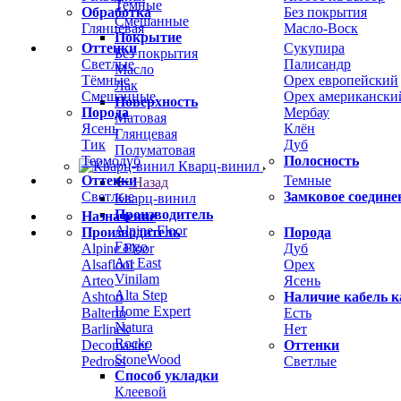
Темные
Обработка
Без покрытия
Смешанные
Глянцевая
Масло-Воск
Покрытие
Оттенки
Сукупира
Без покрытия
Светлые
Палисандр
Масло
Тёмные
Орех европейский
Лак
Смешанные
Орех американски
Поверхность
Порода
Мербау
Матовая
Ясень
Клён
Глянцевая
Тик
Дуб
Полуматовая
Термодуб
Полосность
Кварц-винил
Оттенки
Темные
Назад
Светлые
Замковое соедине
Кварц-винил
Производитель
Назначение
Alpine Floor
Производитель
Порода
Fargo
Alpine Floor
Дуб
Art East
Alsafloor
Орех
Vinilam
Arteo
Ясень
Alta Step
Ashton
Наличие кабель к
Home Expert
Balterio
Есть
Natura
Barlinek
Нет
Rocko
Decomaster
Оттенки
StoneWood
Pedross
Светлые
Способ укладки
Клеевой