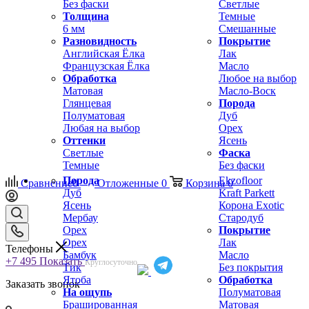
Без фаски
Светлые
Толщина
Темные
6 мм
Смешанные
Разновидность
Покрытие
Английская Ёлка
Лак
Французская Ёлка
Масло
Обработка
Любое на выбор
Матовая
Масло-Воск
Глянцевая
Порода
Полуматовая
Дуб
Любая на выбор
Орех
Оттенки
Ясень
Светлые
Фаска
Темные
Без фаски
Порода
Ekzofloor
Сравнение
0
Отложенные
0
Корзина
0
Дуб
Kraft Parkett
Ясень
Корона Exotic
Мербау
Стародуб
Орех
Покрытие
Орех
Лак
Телефоны
Бамбук
Масло
+7 495
Показать
Круглосуточно
Тик
Без покрытия
Ятоба
Обработка
Заказать звонок
На ощупь
Полуматовая
Брашированная
Матовая