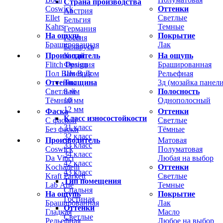
Страна производства
Coswick
Оттенки
Австрия
Ellet
Светлые
Бельгия
Kahrs
Темные
Германия
На ощупь
Покрытие
Россия
Брашированная
Лак
Беларусь
Производитель
На ощупь
Китай
Flitch Design
Брашированная
Франция
Пол Вам В Дом
Рельефная
Швеция
Оттенок
3д (мозайка панели
Толщина
Светлый
Полосность
8 мм
Тёмный
Однополосный
10 мм
12 мм
Фаска
Оттенки
Класс износостойкости
С фаской
Светлые
31 класс
Без фаски
Тёмные
32 класс
Производитель
Матовая
33 класс
Coswick
Полуматовая
34 класс
Da Vinci
Любая на выбор
42 класс
Kochanelli
Оттенки
43 класс
Kraft Parkett
Светлые
Тип помещения
Lab Arte
Темные
Спальня
На ощупь
Покрытие
Гостиная
Брашированная
Лак
Оттенки
Гладкая
Масло
Светлые
Рельефная
Любое на выбор