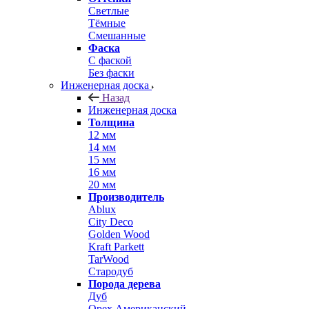
Светлые
Тёмные
Смешанные
Фаска
С фаской
Без фаски
Инженерная доска
Назад
Инженерная доска
Толщина
12 мм
14 мм
15 мм
16 мм
20 мм
Производитель
Ablux
City Deco
Golden Wood
Kraft Parkett
TarWood
Стародуб
Порода дерева
Дуб
Орех Американский