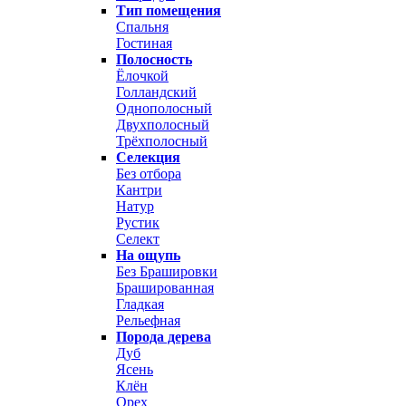
Тип помещения
Спальня
Гостиная
Полосность
Ёлочкой
Голландский
Однополосный
Двухполосный
Трёхполосный
Селекция
Без отбора
Кантри
Натур
Рустик
Селект
На ощупь
Без Брашировки
Брашированная
Гладкая
Рельефная
Порода дерева
Дуб
Ясень
Клён
Орех