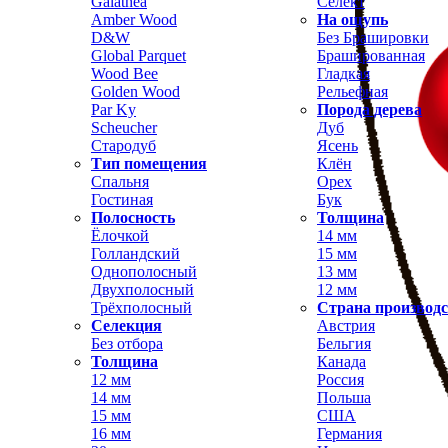
Galathea
Селект
Amber Wood
На ощупь
D&W
Без Брашировки
Global Parquet
Брашированная
Wood Bee
Гладкая
Golden Wood
Рельефная
Par Ky
Порода дерева
Scheucher
Дуб
Стародуб
Ясень
Тип помещения
Клён
Спальня
Орех
Гостиная
Бук
Полосность
Толщина
Ёлочкой
14 мм
Голландский
15 мм
Однополосный
13 мм
Двухполосный
12 мм
Трёхполосный
Страна производ
Селекция
Австрия
Без отбора
Бельгия
Толщина
Канада
12 мм
Россия
14 мм
Польша
15 мм
США
16 мм
Германия