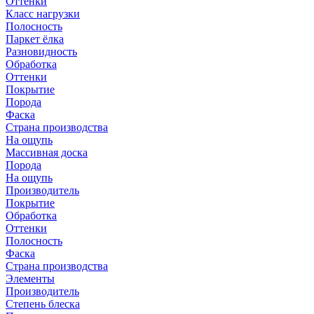
Оттенки
Класс нагрузки
Полосность
Паркет ёлка
Разновидность
Обработка
Оттенки
Покрытие
Порода
Фаска
Страна производства
На ощупь
Массивная доска
Порода
На ощупь
Производитель
Покрытие
Обработка
Оттенки
Полосность
Фаска
Страна производства
Элементы
Производитель
Степень блеска