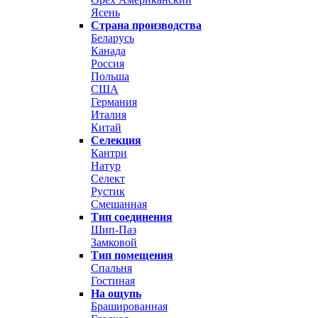
Ясень
Страна производства
Беларусь
Канада
Россия
Польша
США
Германия
Италия
Китай
Селекция
Кантри
Натур
Селект
Рустик
Смешанная
Тип соединения
Шип-Паз
Замковой
Тип помещения
Спальня
Гостиная
На ощупь
Брашированная