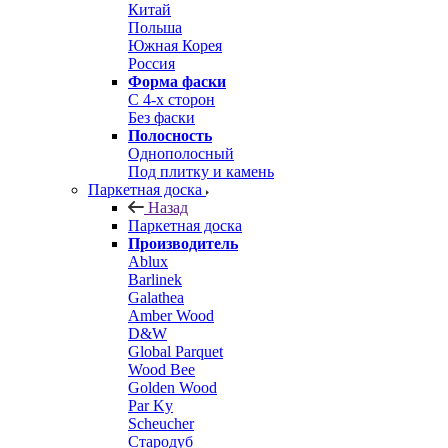
Китай
Польша
Южная Корея
Россия
Форма фаски
С 4-х сторон
Без фаски
Полосность
Однополосный
Под плитку и камень
Паркетная доска
Назад
Паркетная доска
Производитель
Ablux
Barlinek
Galathea
Amber Wood
D&W
Global Parquet
Wood Bee
Golden Wood
Par Ky
Scheucher
Стародуб