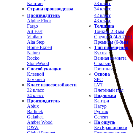
Каштан
33 класс
Страна производства
34 класс
Производитель
42 класс
Alpine Floor
43 класс
Fargo
Толщина
Art East
Тонкий 2-3 мм
Vinilam
Средний (4-5,7мм)
Alta Step
Премиум (6-8мм)
Home Expert
Тип помещения
Natura
Кухня
Rocko
Ванная комната
StoneWood
Спальня
Способ укладки
Гостиная
Клеевой
Основа
Замквый
SPC
Класс износостойкости
LVT
32 класс
Плетёный пол
34 класс
Подложка
Производитель
Кантри
Ablux
Натур
Barlinek
Рустик
Galathea
Селект
Amber Wood
На ощупь
D&W
Без Брашировки
Global Parquet
Брашированная