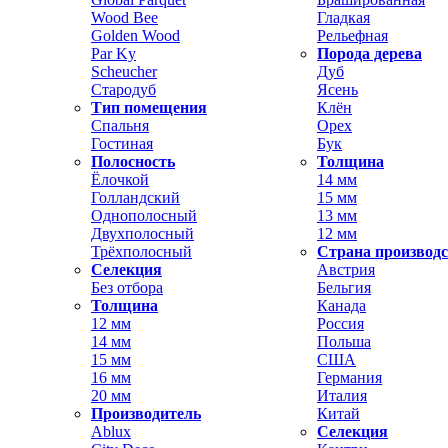
Wood Bee
Гладкая
Golden Wood
Рельефная
Par Ky
Порода дерева
Scheucher
Дуб
Стародуб
Ясень
Тип помещения
Клён
Спальня
Орех
Гостиная
Бук
Полосность
Толщина
Ёлочкой
14 мм
Голландский
15 мм
Однополосный
13 мм
Двухполосный
12 мм
Трёхполосный
Страна производ
Селекция
Австрия
Без отбора
Бельгия
Толщина
Канада
12 мм
Россия
14 мм
Польша
15 мм
США
16 мм
Германия
20 мм
Италия
Производитель
Китай
Ablux
Селекция