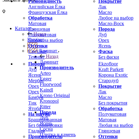
Разновидность
Покрытие
Английская Ёлка
Лак
Французская Ёлка
Масло
Обработка
Любое на выбор
Матовая
Масло-Воск
Каталог
Глянцевая
Порода
Назад
Полуматовая
Дуб
Каталог
Любая на выбор
Орех
Оттенки
Ясень
Ламинат
Светлые
Фаска
Назад
Темные
Без фаски
Ламинат
Порода
Ekzofloor
Производитель
Дуб
Kraft Parkett
Arteo
Ясень
Корона Exotic
Egger
Мербау
Стародуб
Floorwood
Орех
Покрытие
Kaindl
Орех
Лак
Krono Original
Бамбук
Масло
Kronopol
Тик
Без покрытия
Ritter
Ятоба
Обработка
Порода
На ощупь
Полуматовая
Дуб
Брашированная
Матовая
Ясень
Без брашировки
Любая на выбор
Сосна
Гладкая
Глянцевая
Плитка и камень
Производитель
Оттенки