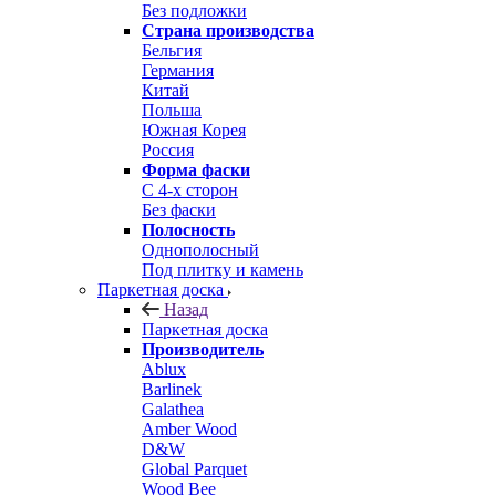
Без подложки
Страна производства
Бельгия
Германия
Китай
Польша
Южная Корея
Россия
Форма фаски
С 4-х сторон
Без фаски
Полосность
Однополосный
Под плитку и камень
Паркетная доска
Назад
Паркетная доска
Производитель
Ablux
Barlinek
Galathea
Amber Wood
D&W
Global Parquet
Wood Bee