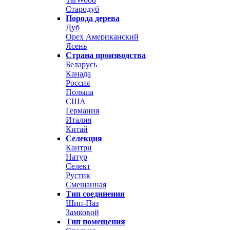
Стародуб
Порода дерева
Дуб
Орех Американский
Ясень
Страна производства
Беларусь
Канада
Россия
Польша
США
Германия
Италия
Китай
Селекция
Кантри
Натур
Селект
Рустик
Смешанная
Тип соединения
Шип-Паз
Замковой
Тип помещения