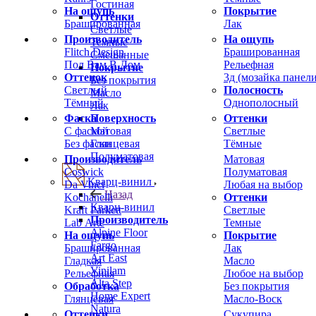
Гостиная
На ощупь
Покрытие
Оттенки
Брашированная
Лак
Светлые
Производитель
На ощупь
Темные
Flitch Design
Брашированная
Смешанные
Пол Вам В Дом
Рельефная
Покрытие
Оттенок
3д (мозайка панели
Без покрытия
Светлый
Полосность
Масло
Тёмный
Однополосный
Лак
Фаска
Оттенки
Поверхность
С фаской
Светлые
Матовая
Без фаски
Тёмные
Глянцевая
Полуматовая
Производитель
Матовая
Coswick
Полуматовая
Кварц-винил
Da Vinci
Любая на выбор
Назад
Kochanelli
Оттенки
Кварц-винил
Kraft Parkett
Светлые
Производитель
Lab Arte
Темные
Alpine Floor
На ощупь
Покрытие
Fargo
Брашированная
Лак
Art East
Гладкая
Масло
Vinilam
Рельефная
Любое на выбор
Alta Step
Обработка
Без покрытия
Home Expert
Глянцевая
Масло-Воск
Natura
Оттенки
Сукупира