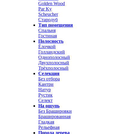
Golden Wood
Par Ky
Scheucher
Стародуб
Тип помещения
Спальня
Гостиная
Полосность
Ёлочкой
Голландский
Однополосный
Двухполосный
Трёхполосный
Селекция
Без отбора
Кантри
Натур
Рустик
Селект
На ощупь
Без Брашировки
Брашированная
Гладкая
Рельефная
Порода дерева