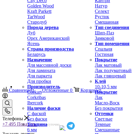
City Deco
Кантри
Golden Wood
Натур
Kraft Parkett
Селект
TarWood
Рустик
Стародуб
Смешанная
Порода дерева
Тип соединения
Дуб
Шип-Паз
Орех Американский
Замковой
Ясень
Тип помещения
Страна производства
Спальня
Беларусь
Гостиная
Назначение
Покрытие
Для массивной доски
Лак матовый
Для ламината
Лак полуматовый
Для паркета
Лак глянцевый
Для пробки
Клей
Производитель
10-10,5 мм
Сравнение
0
Отложенные
0
Корзина
0
Corkart
Покрытие
Corkribas
Лак
Ibercork
Масло-Воск
Наличие фаски
Без покрытия
С фаской
Оттенки
Телефоны
Без фаски
Светлые
+7 495
Показать
Толщина
Темные
Круглосуточно
6 мм
Смешанные
Заказать звонок