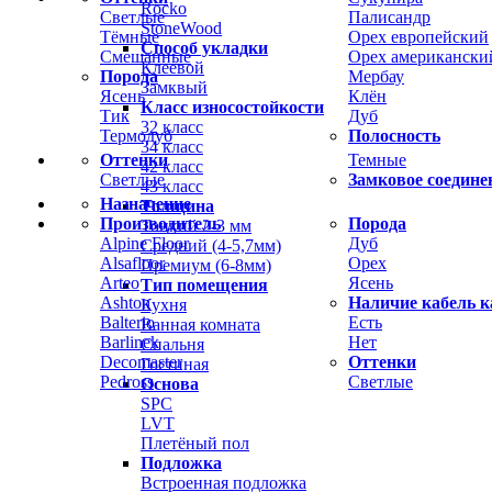
Rocko
Светлые
Палисандр
StoneWood
Тёмные
Орех европейский
Способ укладки
Смешанные
Орех американски
Клеевой
Порода
Мербау
Замквый
Ясень
Клён
Класс износостойкости
Тик
Дуб
32 класс
Термодуб
Полосность
34 класс
Оттенки
Темные
42 класс
Светлые
Замковое соедине
43 класс
Назначение
Толщина
Производитель
Порода
Тонкий 2-3 мм
Alpine Floor
Дуб
Средний (4-5,7мм)
Alsafloor
Орех
Премиум (6-8мм)
Arteo
Ясень
Тип помещения
Ashton
Наличие кабель к
Кухня
Balterio
Есть
Ванная комната
Barlinek
Нет
Спальня
Decomaster
Оттенки
Гостиная
Pedross
Светлые
Основа
SPC
LVT
Плетёный пол
Подложка
Встроенная подложка