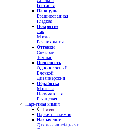
Спальня
Гостиная
На ощупь
Брашированная
Гладкая
Покрытие
Лак
Масло
Без покрытия
Оттенки
Светлые
Темные
Полосность
Однополосный
Ёлочкой
Дизайнерский
Обработка
Матовая
Полуматовая
Глянцевая
Паркетная химия
Назад
Паркетная химия
Назначение
Для массивной доски