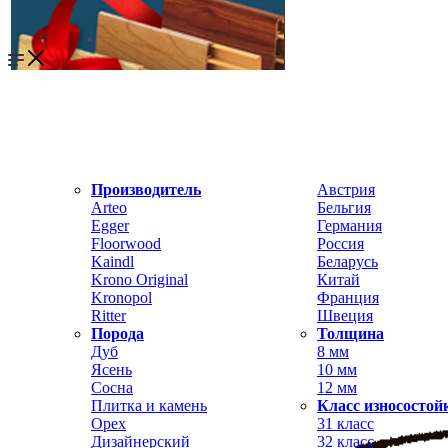
Производитель
Австрия
Arteo
Бельгия
Egger
Германия
Floorwood
Россия
Kaindl
Беларусь
Krono Original
Китай
Kronopol
Франция
Ritter
Швеция
Порода
Толщина
Дуб
8 мм
Ясень
10 мм
Сосна
12 мм
Плитка и камень
Класс износостой
Орех
31 класс
Дизайнерский
32 класс