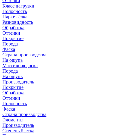
Оттенки
Класс нагрузки
Полосность
Паркет ёлка
Разновидность
Обработка
Оттенки
Покрытие
Порода
Фаска
Страна производства
На ощупь
Массивная доска
Порода
На ощупь
Производитель
Покрытие
Обработка
Оттенки
Полосность
Фаска
Страна производства
Элементы
Производитель
Степень блеска