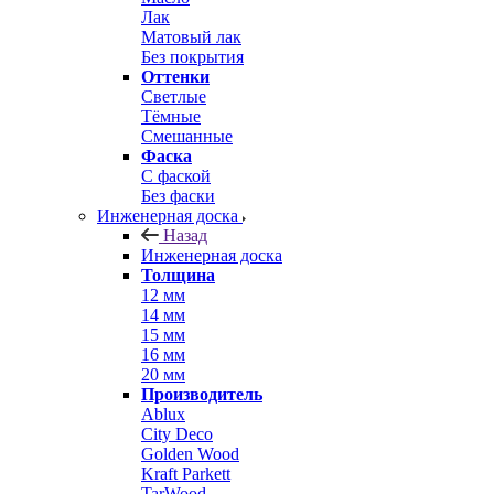
Лак
Матовый лак
Без покрытия
Оттенки
Светлые
Тёмные
Смешанные
Фаска
С фаской
Без фаски
Инженерная доска
Назад
Инженерная доска
Толщина
12 мм
14 мм
15 мм
16 мм
20 мм
Производитель
Ablux
City Deco
Golden Wood
Kraft Parkett
TarWood