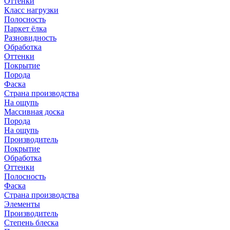
Оттенки
Класс нагрузки
Полосность
Паркет ёлка
Разновидность
Обработка
Оттенки
Покрытие
Порода
Фаска
Страна производства
На ощупь
Массивная доска
Порода
На ощупь
Производитель
Покрытие
Обработка
Оттенки
Полосность
Фаска
Страна производства
Элементы
Производитель
Степень блеска