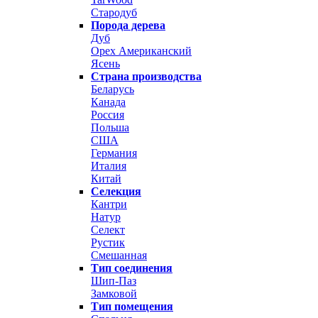
Стародуб
Порода дерева
Дуб
Орех Американский
Ясень
Страна производства
Беларусь
Канада
Россия
Польша
США
Германия
Италия
Китай
Селекция
Кантри
Натур
Селект
Рустик
Смешанная
Тип соединения
Шип-Паз
Замковой
Тип помещения