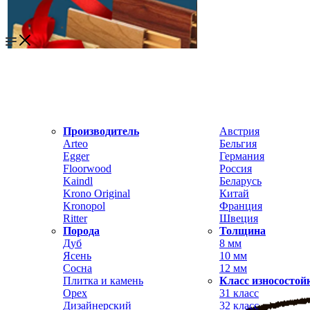
Производитель
Австрия
Arteo
Бельгия
Egger
Германия
Floorwood
Россия
Kaindl
Беларусь
Krono Original
Китай
Kronopol
Франция
Ritter
Швеция
Порода
Толщина
Дуб
8 мм
Ясень
10 мм
Сосна
12 мм
Плитка и камень
Класс износостой
Орех
31 класс
Дизайнерский
32 класс