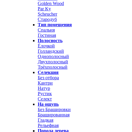
Golden Wood
Par Ky
Scheucher
Стародуб
Тип помещения
Спальня
Гостиная
Полосность
Ёлочкой
Голландский
Однополосный
Двухполосный
Трёхполосный
Селекция
Без отбора
Кантри
Натур
Рустик
Селект
На ощупь
Без Брашировки
Брашированная
Гладкая
Рельефная
Порода дерева