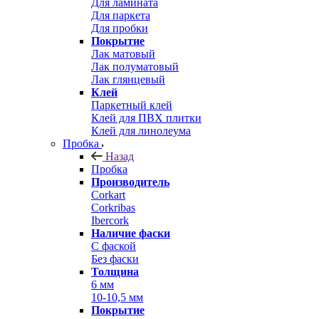
Для ламината
Для паркета
Для пробки
Покрытие
Лак матовый
Лак полуматовый
Лак глянцевый
Клей
Паркетный клей
Клей для ПВХ плитки
Клей для линолеума
Пробка
Назад
Пробка
Производитель
Corkart
Corkribas
Ibercork
Наличие фаски
С фаской
Без фаски
Толщина
6 мм
10-10,5 мм
Покрытие