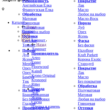
Разновидность
Покрытие
Английская Ёлка
Лак
Французская Ёлка
Масло
Обработка
Любое на выбор
Матовая
Масло-Воск
Каталог
Глянцевая
Порода
Назад
Полуматовая
Дуб
Каталог
Любая на выбор
Орех
Оттенки
Ясень
Ламинат
Светлые
Фаска
Назад
Темные
Без фаски
Ламинат
Порода
Ekzofloor
Производитель
Дуб
Kraft Parkett
Arteo
Ясень
Корона Exotic
Egger
Мербау
Стародуб
Floorwood
Орех
Покрытие
Kaindl
Орех
Лак
Krono Original
Бамбук
Масло
Kronopol
Тик
Без покрытия
Ritter
Ятоба
Обработка
Порода
На ощупь
Полуматовая
Дуб
Брашированная
Матовая
Ясень
Без брашировки
Любая на выбор
Сосна
Гладкая
Глянцевая
Плитка и камень
Производитель
Оттенки