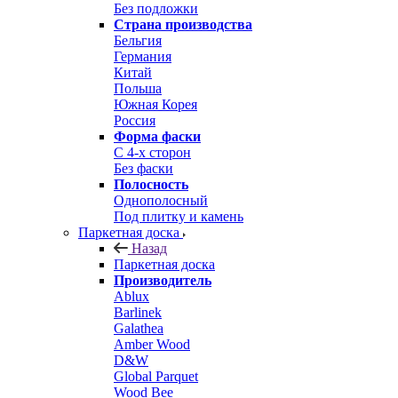
Без подложки
Страна производства
Бельгия
Германия
Китай
Польша
Южная Корея
Россия
Форма фаски
С 4-х сторон
Без фаски
Полосность
Однополосный
Под плитку и камень
Паркетная доска
Назад
Паркетная доска
Производитель
Ablux
Barlinek
Galathea
Amber Wood
D&W
Global Parquet
Wood Bee