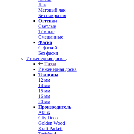
Лак
Матовый лак
Без покрытия
Оттенки
Светлые
Тёмные
Смешанные
Фаска
С фаской
Без фаски
Инженерная доска
Назад
Инженерная доска
Толщина
12 мм
14 мм
15 мм
16 мм
20 мм
Производитель
Ablux
City Deco
Golden Wood
Kraft Parkett
TarWood