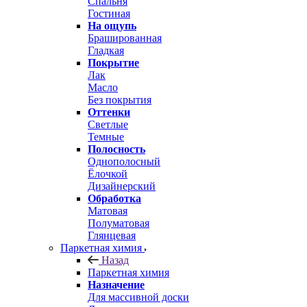
Спальня
Гостиная
На ощупь
Брашированная
Гладкая
Покрытие
Лак
Масло
Без покрытия
Оттенки
Светлые
Темные
Полосность
Однополосный
Ёлочкой
Дизайнерский
Обработка
Матовая
Полуматовая
Глянцевая
Паркетная химия
Назад
Паркетная химия
Назначение
Для массивной доски