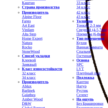
Каштан
33 класс
Страна производства
34 класс
Производитель
42 класс
Alpine Floor
43 класс
Fargo
Толщина
Art East
Тонкий 2-3 мм
Vinilam
Средний (4-5,7мм)
Alta Step
Премиум (6-8мм)
Home Expert
Тип помещения
Natura
Кухня
Rocko
Ванная комната
StoneWood
Спальня
Способ укладки
Гостиная
Клеевой
Основа
Замквый
SPC
Класс износостойкости
LVT
32 класс
Плетёный пол
34 класс
Подложка
Производитель
Кантри
Ablux
Натур
Barlinek
Рустик
Galathea
Селект
Amber Wood
На ощупь
D&W
Без Брашировки
Global Parquet
Брашированная