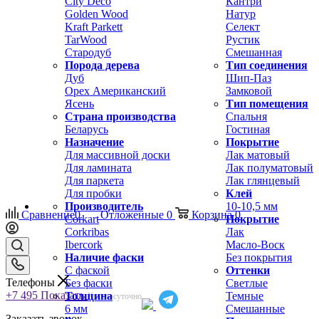
City Deco
Кантри
Golden Wood
Натур
Kraft Parkett
Селект
TarWood
Рустик
Стародуб
Смешанная
Порода дерева
Тип соединения
Дуб
Шип-Паз
Орех Американский
Замковой
Ясень
Тип помещения
Страна производства
Спальня
Беларусь
Гостиная
Назначение
Покрытие
Для массивной доски
Лак матовый
Для ламината
Лак полуматовый
Для паркета
Лак глянцевый
Для пробки
Клей
Производитель
10-10,5 мм
Сравнение
0
Отложенные
0
Корзина
0
Corkart
Покрытие
Corkribas
Лак
Ibercork
Масло-Воск
Наличие фаски
Без покрытия
С фаской
Оттенки
Телефоны
Без фаски
Светлые
+7 495
Показать
Толщина
Темные
Круглосуточно
6 мм
Смешанные
Заказать звонок