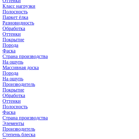
Оттенки
Класс нагрузки
Полосность
Паркет ёлка
Разновидность
Обработка
Оттенки
Покрытие
Порода
Фаска
Страна производства
На ощупь
Массивная доска
Порода
На ощупь
Производитель
Покрытие
Обработка
Оттенки
Полосность
Фаска
Страна производства
Элементы
Производитель
Степень блеска