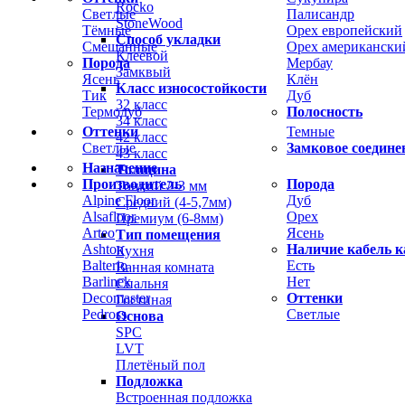
Rocko
Светлые
Палисандр
StoneWood
Тёмные
Орех европейский
Способ укладки
Смешанные
Орех американски
Клеевой
Порода
Мербау
Замквый
Ясень
Клён
Класс износостойкости
Тик
Дуб
32 класс
Термодуб
Полосность
34 класс
Оттенки
Темные
42 класс
Светлые
Замковое соедине
43 класс
Назначение
Толщина
Производитель
Порода
Тонкий 2-3 мм
Alpine Floor
Дуб
Средний (4-5,7мм)
Alsafloor
Орех
Премиум (6-8мм)
Arteo
Ясень
Тип помещения
Ashton
Наличие кабель к
Кухня
Balterio
Есть
Ванная комната
Barlinek
Нет
Спальня
Decomaster
Оттенки
Гостиная
Pedross
Светлые
Основа
SPC
LVT
Плетёный пол
Подложка
Встроенная подложка