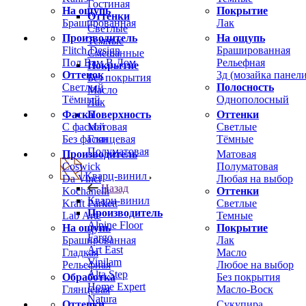
Гостиная
На ощупь
Покрытие
Оттенки
Брашированная
Лак
Светлые
Производитель
На ощупь
Темные
Flitch Design
Брашированная
Смешанные
Пол Вам В Дом
Рельефная
Покрытие
Оттенок
3д (мозайка панели
Без покрытия
Светлый
Полосность
Масло
Тёмный
Однополосный
Лак
Фаска
Оттенки
Поверхность
С фаской
Светлые
Матовая
Без фаски
Тёмные
Глянцевая
Полуматовая
Производитель
Матовая
Coswick
Полуматовая
Кварц-винил
Da Vinci
Любая на выбор
Назад
Kochanelli
Оттенки
Кварц-винил
Kraft Parkett
Светлые
Производитель
Lab Arte
Темные
Alpine Floor
На ощупь
Покрытие
Fargo
Брашированная
Лак
Art East
Гладкая
Масло
Vinilam
Рельефная
Любое на выбор
Alta Step
Обработка
Без покрытия
Home Expert
Глянцевая
Масло-Воск
Natura
Оттенки
Сукупира