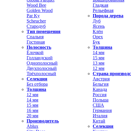
Wood Bee
Гладкая
Golden Wood
Рельефная
Par Ky
Порода дерева
Scheucher
Дуб
Стародуб
Ясень
Тип помещения
Клён
Спальня
Орех
Гостиная
Бук
Полосность
Толщина
Ёлочкой
14 мм
Голландский
15 мм
Однополосный
13 мм
Двухполосный
12 мм
Трёхполосный
Страна производ
Селекция
Австрия
Без отбора
Бельгия
Толщина
Канада
12 мм
Россия
14 мм
Польша
15 мм
США
16 мм
Германия
20 мм
Италия
Производитель
Китай
Ablux
Селекция