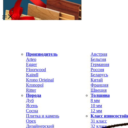
Производитель
Австрия
Arteo
Бельгия
Egger
Германия
Floorwood
Россия
Kaindl
Беларусь
Krono Original
Китай
Kronopol
Франция
Ritter
Швеция
Порода
Толщина
Дуб
8 мм
Ясень
10 мм
Сосна
12 мм
Плитка и камень
Класс износостой
Орех
31 класс
Дизайнерский
32 класс