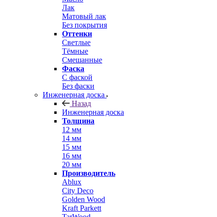
Лак
Матовый лак
Без покрытия
Оттенки
Светлые
Тёмные
Смешанные
Фаска
С фаской
Без фаски
Инженерная доска
Назад
Инженерная доска
Толщина
12 мм
14 мм
15 мм
16 мм
20 мм
Производитель
Ablux
City Deco
Golden Wood
Kraft Parkett
TarWood