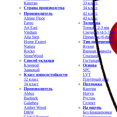
Каштан
33 класс
Страна производства
34 класс
Производитель
42 класс
Alpine Floor
43 класс
Fargo
Толщина
Art East
Тонкий 2-3 мм
Vinilam
Средний (4-5,7мм)
Alta Step
Премиум (6-8мм)
Home Expert
Тип помещения
Natura
Кухня
Rocko
Ванная комната
StoneWood
Спальня
Способ укладки
Гостиная
Клеевой
Основа
Замквый
SPC
Класс износостойкости
LVT
32 класс
Плетёный пол
34 класс
Подложка
Производитель
Кантри
Ablux
Натур
Barlinek
Рустик
Galathea
Селект
Amber Wood
На ощупь
D&W
Без Брашировки
Global Parquet
Брашированная