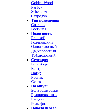
Golden Wood
Par Ky
Scheucher
Стародуб
Тип помещения
Спальня
Гостиная
Полосность
Ёлочкой
Голландский
Однополосный
Двухполосный
Трёхполосный
Селекция
Без отбора
Кантри
Натур
Рустик
Селект
На ощупь
Без Брашировки
Брашированная
Гладкая
Рельефная
Порода дерева