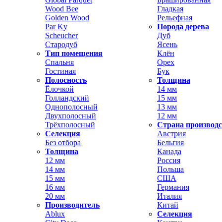
Wood Bee
Гладкая
Golden Wood
Рельефная
Par Ky
Порода дерева
Scheucher
Дуб
Стародуб
Ясень
Тип помещения
Клён
Спальня
Орех
Гостиная
Бук
Полосность
Толщина
Ёлочкой
14 мм
Голландский
15 мм
Однополосный
13 мм
Двухполосный
12 мм
Трёхполосный
Страна производ
Селекция
Австрия
Без отбора
Бельгия
Толщина
Канада
12 мм
Россия
14 мм
Польша
15 мм
США
16 мм
Германия
20 мм
Италия
Производитель
Китай
Ablux
Селекция