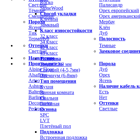
Rocko
Светлые
Палисандр
StoneWood
Тёмные
Орех европейский
Способ укладки
Смешанные
Орех американски
Клеевой
Порода
Мербау
Замквый
Ясень
Клён
Класс износостойкости
Тик
Дуб
32 класс
Термодуб
Полосность
34 класс
Оттенки
Темные
42 класс
Светлые
Замковое соедине
43 класс
Назначение
Толщина
Производитель
Порода
Тонкий 2-3 мм
Alpine Floor
Дуб
Средний (4-5,7мм)
Alsafloor
Орех
Премиум (6-8мм)
Arteo
Ясень
Тип помещения
Ashton
Наличие кабель к
Кухня
Balterio
Есть
Ванная комната
Barlinek
Нет
Спальня
Decomaster
Оттенки
Гостиная
Pedross
Светлые
Основа
SPC
LVT
Плетёный пол
Подложка
Встроенная подложка