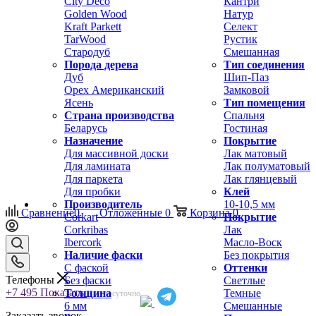
City Deco
Кантри
Golden Wood
Натур
Kraft Parkett
Селект
TarWood
Рустик
Стародуб
Смешанная
Порода дерева
Тип соединения
Дуб
Шип-Паз
Орех Американский
Замковой
Ясень
Тип помещения
Страна производства
Спальня
Беларусь
Гостиная
Назначение
Покрытие
Для массивной доски
Лак матовый
Для ламината
Лак полуматовый
Для паркета
Лак глянцевый
Для пробки
Клей
Производитель
10-10,5 мм
Сравнение
0
Отложенные
0
Корзина
0
Corkart
Покрытие
Corkribas
Лак
Ibercork
Масло-Воск
Наличие фаски
Без покрытия
С фаской
Оттенки
Телефоны
Без фаски
Светлые
+7 495
Показать
Толщина
Темные
Круглосуточно
6 мм
Смешанные
Заказать звонок