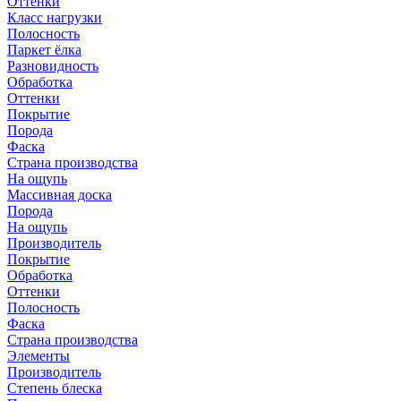
Оттенки
Класс нагрузки
Полосность
Паркет ёлка
Разновидность
Обработка
Оттенки
Покрытие
Порода
Фаска
Страна производства
На ощупь
Массивная доска
Порода
На ощупь
Производитель
Покрытие
Обработка
Оттенки
Полосность
Фаска
Страна производства
Элементы
Производитель
Степень блеска