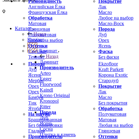
Разновидность
Покрытие
Английская Ёлка
Лак
Французская Ёлка
Масло
Обработка
Любое на выбор
Матовая
Масло-Воск
Каталог
Глянцевая
Порода
Назад
Полуматовая
Дуб
Каталог
Любая на выбор
Орех
Оттенки
Ясень
Ламинат
Светлые
Фаска
Назад
Темные
Без фаски
Ламинат
Порода
Ekzofloor
Производитель
Дуб
Kraft Parkett
Arteo
Ясень
Корона Exotic
Egger
Мербау
Стародуб
Floorwood
Орех
Покрытие
Kaindl
Орех
Лак
Krono Original
Бамбук
Масло
Kronopol
Тик
Без покрытия
Ritter
Ятоба
Обработка
Порода
На ощупь
Полуматовая
Дуб
Брашированная
Матовая
Ясень
Без брашировки
Любая на выбор
Сосна
Гладкая
Глянцевая
Плитка и камень
Производитель
Оттенки