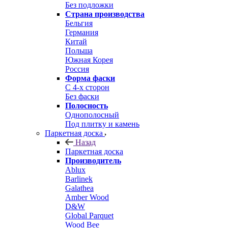
Без подложки
Страна производства
Бельгия
Германия
Китай
Польша
Южная Корея
Россия
Форма фаски
С 4-х сторон
Без фаски
Полосность
Однополосный
Под плитку и камень
Паркетная доска
Назад
Паркетная доска
Производитель
Ablux
Barlinek
Galathea
Amber Wood
D&W
Global Parquet
Wood Bee