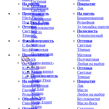
Гостиная
На ощупь
Покрытие
Оттенки
Брашированная
Лак
Светлые
Производитель
На ощупь
Темные
Flitch Design
Брашированная
Смешанные
Пол Вам В Дом
Рельефная
Покрытие
Оттенок
3д (мозайка панели
Без покрытия
Светлый
Полосность
Масло
Тёмный
Однополосный
Лак
Фаска
Оттенки
Поверхность
С фаской
Светлые
Матовая
Без фаски
Тёмные
Глянцевая
Полуматовая
Производитель
Матовая
Coswick
Полуматовая
Кварц-винил
Da Vinci
Любая на выбор
Назад
Kochanelli
Оттенки
Кварц-винил
Kraft Parkett
Светлые
Производитель
Lab Arte
Темные
Alpine Floor
На ощупь
Покрытие
Fargo
Брашированная
Лак
Art East
Гладкая
Масло
Vinilam
Рельефная
Любое на выбор
Alta Step
Обработка
Без покрытия
Home Expert
Глянцевая
Масло-Воск
Natura
Оттенки
Сукупира