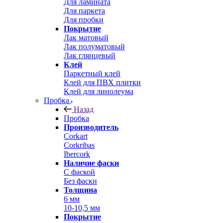
Для ламината
Для паркета
Для пробки
Покрытие
Лак матовый
Лак полуматовый
Лак глянцевый
Клей
Паркетный клей
Клей для ПВХ плитки
Клей для линолеума
Пробка
Назад
Пробка
Производитель
Corkart
Corkribas
Ibercork
Наличие фаски
С фаской
Без фаски
Толщина
6 мм
10-10,5 мм
Покрытие