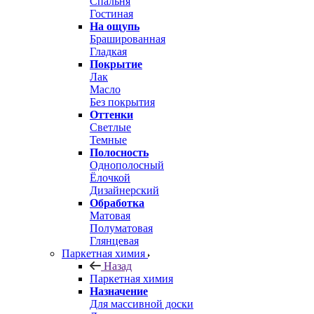
Спальня
Гостиная
На ощупь
Брашированная
Гладкая
Покрытие
Лак
Масло
Без покрытия
Оттенки
Светлые
Темные
Полосность
Однополосный
Ёлочкой
Дизайнерский
Обработка
Матовая
Полуматовая
Глянцевая
Паркетная химия
Назад
Паркетная химия
Назначение
Для массивной доски