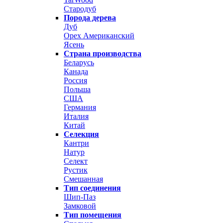
Стародуб
Порода дерева
Дуб
Орех Американский
Ясень
Страна производства
Беларусь
Канада
Россия
Польша
США
Германия
Италия
Китай
Селекция
Кантри
Натур
Селект
Рустик
Смешанная
Тип соединения
Шип-Паз
Замковой
Тип помещения