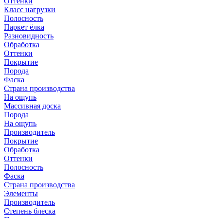
Оттенки
Класс нагрузки
Полосность
Паркет ёлка
Разновидность
Обработка
Оттенки
Покрытие
Порода
Фаска
Страна производства
На ощупь
Массивная доска
Порода
На ощупь
Производитель
Покрытие
Обработка
Оттенки
Полосность
Фаска
Страна производства
Элементы
Производитель
Степень блеска