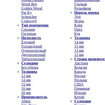
Wood Bee
Гладкая
Golden Wood
Рельефная
Par Ky
Порода дерева
Scheucher
Дуб
Стародуб
Ясень
Тип помещения
Клён
Спальня
Орех
Гостиная
Бук
Полосность
Толщина
Ёлочкой
14 мм
Голландский
15 мм
Однополосный
13 мм
Двухполосный
12 мм
Трёхполосный
Страна производ
Селекция
Австрия
Без отбора
Бельгия
Толщина
Канада
12 мм
Россия
14 мм
Польша
15 мм
США
16 мм
Германия
20 мм
Италия
Производитель
Китай
Ablux
Селекция