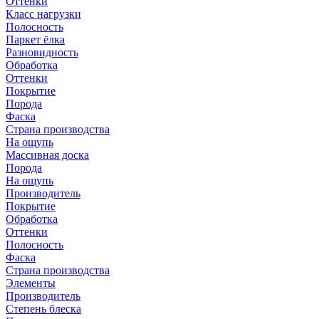
Оттенки
Класс нагрузки
Полосность
Паркет ёлка
Разновидность
Обработка
Оттенки
Покрытие
Порода
Фаска
Страна производства
На ощупь
Массивная доска
Порода
На ощупь
Производитель
Покрытие
Обработка
Оттенки
Полосность
Фаска
Страна производства
Элементы
Производитель
Степень блеска