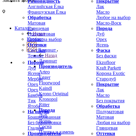
Заказать звонок
Разновидность
Покрытие
Английская Ёлка
Лак
Французская Ёлка
Масло
Обработка
Любое на выбор
Матовая
Масло-Воск
Каталог
Глянцевая
Порода
Назад
Полуматовая
Дуб
Каталог
Любая на выбор
Орех
Оттенки
Ясень
Ламинат
Светлые
Фаска
Назад
Темные
Без фаски
Ламинат
Порода
Ekzofloor
Производитель
Дуб
Kraft Parkett
Arteo
Ясень
Корона Exotic
Egger
Мербау
Стародуб
Floorwood
Орех
Покрытие
Kaindl
Орех
Лак
Krono Original
Бамбук
Масло
Kronopol
Тик
Без покрытия
Ritter
Ятоба
Обработка
Порода
На ощупь
Полуматовая
Дуб
Брашированная
Матовая
Ясень
Без брашировки
Любая на выбор
Сосна
Гладкая
Глянцевая
Плитка и камень
Производитель
Оттенки