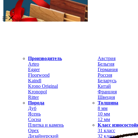
Производитель
Австрия
Arteo
Бельгия
Egger
Германия
Floorwood
Россия
Kaindl
Беларусь
Krono Original
Китай
Kronopol
Франция
Ritter
Швеция
Порода
Толщина
Дуб
8 мм
Ясень
10 мм
Сосна
12 мм
Плитка и камень
Класс износостой
Орех
31 класс
Дизайнерский
32 класс