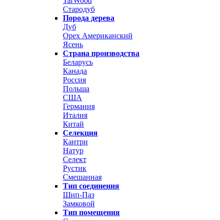
TarWood
Стародуб
Порода дерева
Дуб
Орех Американский
Ясень
Страна производства
Беларусь
Канада
Россия
Польша
США
Германия
Италия
Китай
Селекция
Кантри
Натур
Селект
Рустик
Смешанная
Тип соединения
Шип-Паз
Замковой
Тип помещения