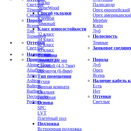
Rocko
Светлые
Палисандр
StoneWood
Тёмные
Орех европейский
Способ укладки
Смешанные
Орех американски
Клеевой
Порода
Мербау
Замквый
Ясень
Клён
Класс износостойкости
Тик
Дуб
32 класс
Термодуб
Полосность
34 класс
Оттенки
Темные
42 класс
Светлые
Замковое соедине
43 класс
Назначение
Толщина
Производитель
Порода
Тонкий 2-3 мм
Alpine Floor
Дуб
Средний (4-5,7мм)
Alsafloor
Орех
Премиум (6-8мм)
Arteo
Ясень
Тип помещения
Ashton
Наличие кабель к
Кухня
Balterio
Есть
Ванная комната
Barlinek
Нет
Спальня
Decomaster
Оттенки
Гостиная
Pedross
Светлые
Основа
SPC
LVT
Плетёный пол
Подложка
Встроенная подложка