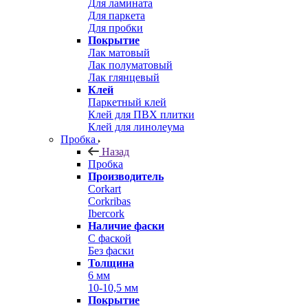
Для ламината
Для паркета
Для пробки
Покрытие
Лак матовый
Лак полуматовый
Лак глянцевый
Клей
Паркетный клей
Клей для ПВХ плитки
Клей для линолеума
Пробка
Назад
Пробка
Производитель
Corkart
Corkribas
Ibercork
Наличие фаски
С фаской
Без фаски
Толщина
6 мм
10-10,5 мм
Покрытие