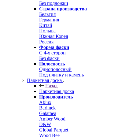
Без подложки
Страна производства
Бельгия
Германия
Китай
Польша
Южная Корея
Россия
Форма фаски
С 4-х сторон
Без фаски
Полосность
Однополосный
Под плитку и камень
Паркетная доска
Назад
Паркетная доска
Производитель
Ablux
Barlinek
Galathea
Amber Wood
D&W
Global Parquet
Wood Bee