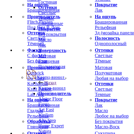
Гостиная
На ощупь
Покрытие
Оттенки
Брашированная
Лак
Светлые
Производитель
На ощупь
Темные
Flitch Design
Брашированная
Смешанные
Пол Вам В Дом
Рельефная
Покрытие
Оттенок
3д (мозайка панели
Без покрытия
Светлый
Полосность
Масло
Тёмный
Однополосный
Лак
Фаска
Оттенки
Поверхность
С фаской
Светлые
Матовая
Без фаски
Тёмные
Глянцевая
Полуматовая
Производитель
Матовая
Coswick
Полуматовая
Кварц-винил
Da Vinci
Любая на выбор
Назад
Kochanelli
Оттенки
Кварц-винил
Kraft Parkett
Светлые
Производитель
Lab Arte
Темные
Alpine Floor
На ощупь
Покрытие
Fargo
Брашированная
Лак
Art East
Гладкая
Масло
Vinilam
Рельефная
Любое на выбор
Alta Step
Обработка
Без покрытия
Home Expert
Глянцевая
Масло-Воск
Natura
Оттенки
Сукупира