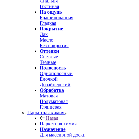
Спальня
Гостиная
На ощупь
Брашированная
Гладкая
Покрытие
Лак
Масло
Без покрытия
Оттенки
Светлые
Темные
Полосность
Однополосный
Ёлочкой
Дизайнерский
Обработка
Матовая
Полуматовая
Глянцевая
Паркетная химия
Назад
Паркетная химия
Назначение
Для массивной доски