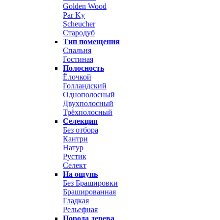
Golden Wood
Par Ky
Scheucher
Стародуб
Тип помещения
Спальня
Гостиная
Полосность
Ёлочкой
Голландский
Однополосный
Двухполосный
Трёхполосный
Селекция
Без отбора
Кантри
Натур
Рустик
Селект
На ощупь
Без Брашировки
Брашированная
Гладкая
Рельефная
Порода дерева