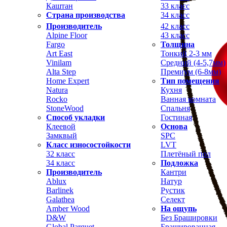
Каштан
33 класс
Страна производства
34 класс
Производитель
42 класс
Alpine Floor
43 класс
Fargo
Толщина
Art East
Тонкий 2-3 мм
Vinilam
Средний (4-5,7мм)
Alta Step
Премиум (6-8мм)
Home Expert
Тип помещения
Natura
Кухня
Rocko
Ванная комната
StoneWood
Спальня
Способ укладки
Гостиная
Клеевой
Основа
Замквый
SPC
Класс износостойкости
LVT
32 класс
Плетёный пол
34 класс
Подложка
Производитель
Кантри
Ablux
Натур
Barlinek
Рустик
Galathea
Селект
Amber Wood
На ощупь
D&W
Без Брашировки
Global Parquet
Брашированная