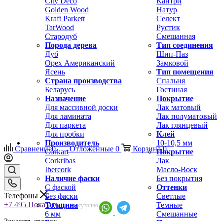
City Deco
Кантри
Golden Wood
Натур
Kraft Parkett
Селект
TarWood
Рустик
Стародуб
Смешанная
Порода дерева
Тип соединения
Дуб
Шип-Паз
Орех Американский
Замковой
Ясень
Тип помещения
Страна производства
Спальня
Беларусь
Гостиная
Назначение
Покрытие
Для массивной доски
Лак матовый
Для ламината
Лак полуматовый
Для паркета
Лак глянцевый
Для пробки
Клей
Производитель
10-10,5 мм
Сравнение
0
Отложенные
0
Корзина
0
Corkart
Покрытие
Corkribas
Лак
Ibercork
Масло-Воск
Наличие фаски
Без покрытия
С фаской
Оттенки
Телефоны
Без фаски
Светлые
+7 495
Показать
Толщина
Темные
Круглосуточно
6 мм
Смешанные