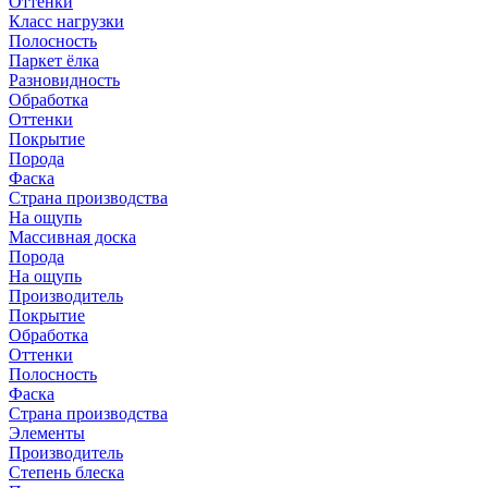
Оттенки
Класс нагрузки
Полосность
Паркет ёлка
Разновидность
Обработка
Оттенки
Покрытие
Порода
Фаска
Страна производства
На ощупь
Массивная доска
Порода
На ощупь
Производитель
Покрытие
Обработка
Оттенки
Полосность
Фаска
Страна производства
Элементы
Производитель
Степень блеска