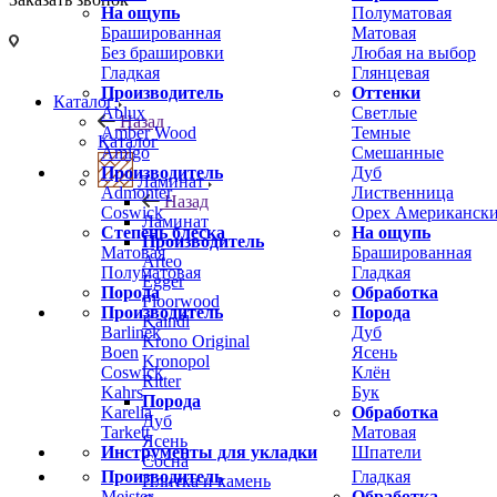
На ощупь
Полуматовая
Брашированная
Матовая
Без брашировки
Любая на выбор
Гладкая
Глянцевая
Производитель
Оттенки
Каталог
Ablux
Светлые
Назад
Amber Wood
Темные
Каталог
Amigo
Смешанные
Производитель
Дуб
Ламинат
Admonter
Лиственница
Назад
Coswick
Орех Американск
Ламинат
Степень блеска
На ощупь
Производитель
Матовая
Брашированная
Arteo
Полуматовая
Гладкая
Egger
Порода
Обработка
Floorwood
Производитель
Порода
Kaindl
Barlinek
Дуб
Krono Original
Boen
Ясень
Kronopol
Coswick
Клён
Ritter
Kahrs
Бук
Порода
Karelia
Обработка
Дуб
Tarkett
Матовая
Ясень
Инструменты для укладки
Шпатели
Сосна
Производитель
Гладкая
Плитка и камень
Meister
Обработка