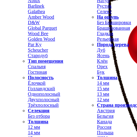
Ablux
Натур
Barlinek
Рустик
Galathea
Селект
Amber Wood
На ощупь
D&W
Без Брашировки
Global Parquet
Брашированная
Wood Bee
Гладкая
Golden Wood
Рельефная
Par Ky
Порода дерева
Scheucher
Дуб
Стародуб
Ясень
Тип помещения
Клён
Спальня
Орех
Гостиная
Бук
Полосность
Толщина
Ёлочкой
14 мм
Голландский
15 мм
Однополосный
13 мм
Двухполосный
12 мм
Трёхполосный
Страна производ
Селекция
Австрия
Без отбора
Бельгия
Толщина
Канада
12 мм
Россия
14 мм
Польша