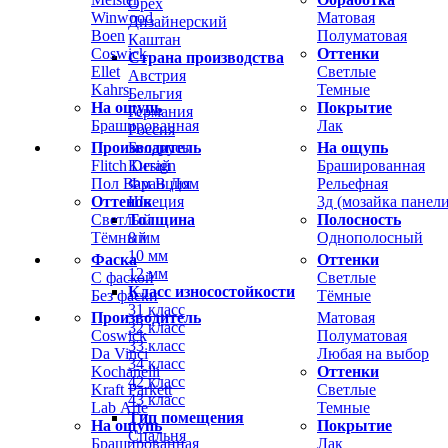
Орех
Winwood
Матовая
Дизайнерский
Boen
Полуматовая
Каштан
Coswick
Оттенки
Страна производства
Ellet
Светлые
Австрия
Kahrs
Темные
Бельгия
На ощупь
Покрытие
Германия
Брашированная
Лак
Россия
Производитель
На ощупь
Беларусь
Flitch Design
Брашированная
Китай
Пол Вам В Дом
Рельефная
Франция
Оттенок
3д (мозайка панели
Швеция
Светлый
Полосность
Толщина
Тёмный
Однополосный
8 мм
10 мм
Фаска
Оттенки
12 мм
С фаской
Светлые
Класс износостойкости
Без фаски
Тёмные
31 класс
Производитель
Матовая
32 класс
Coswick
Полуматовая
33 класс
Da Vinci
Любая на выбор
34 класс
Kochanelli
Оттенки
42 класс
Kraft Parkett
Светлые
43 класс
Lab Arte
Темные
Тип помещения
На ощупь
Покрытие
Спальня
Брашированная
Лак