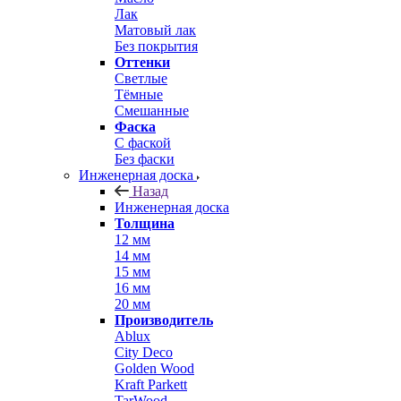
Лак
Матовый лак
Без покрытия
Оттенки
Светлые
Тёмные
Смешанные
Фаска
С фаской
Без фаски
Инженерная доска
Назад
Инженерная доска
Толщина
12 мм
14 мм
15 мм
16 мм
20 мм
Производитель
Ablux
City Deco
Golden Wood
Kraft Parkett
TarWood