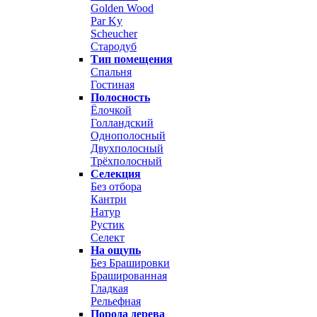
Golden Wood
Par Ky
Scheucher
Стародуб
Тип помещения
Спальня
Гостиная
Полосность
Ёлочкой
Голландский
Однополосный
Двухполосный
Трёхполосный
Селекция
Без отбора
Кантри
Натур
Рустик
Селект
На ощупь
Без Брашировки
Брашированная
Гладкая
Рельефная
Порода дерева