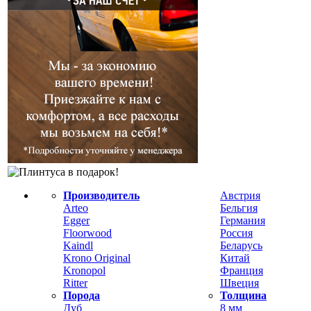
Производитель
Австрия
Arteo
Бельгия
Egger
Германия
Floorwood
Россия
Kaindl
Беларусь
Krono Original
Китай
Kronopol
Франция
Ritter
Швеция
Порода
Толщина
Дуб
8 мм