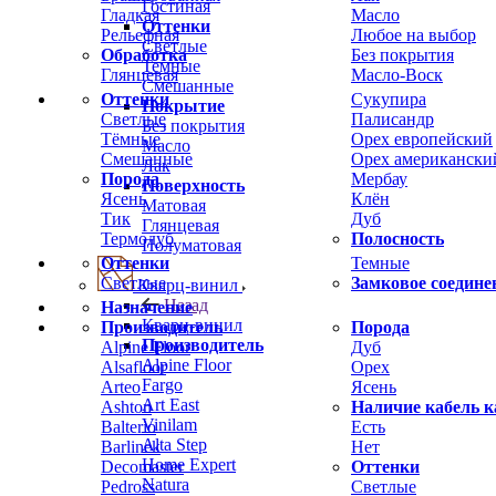
Гостиная
Гладкая
Масло
Оттенки
Рельефная
Любое на выбор
Светлые
Обработка
Без покрытия
Темные
Глянцевая
Масло-Воск
Смешанные
Оттенки
Сукупира
Покрытие
Светлые
Палисандр
Без покрытия
Тёмные
Орех европейский
Масло
Смешанные
Орех американски
Лак
Порода
Мербау
Поверхность
Ясень
Клён
Матовая
Тик
Дуб
Глянцевая
Термодуб
Полосность
Полуматовая
Оттенки
Темные
Светлые
Замковое соедине
Кварц-винил
Назад
Назначение
Кварц-винил
Производитель
Порода
Производитель
Alpine Floor
Дуб
Alpine Floor
Alsafloor
Орех
Fargo
Arteo
Ясень
Art East
Ashton
Наличие кабель к
Vinilam
Balterio
Есть
Alta Step
Barlinek
Нет
Home Expert
Decomaster
Оттенки
Natura
Pedross
Светлые