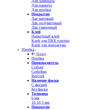
Для ламината
Для паркета
Для пробки
Покрытие
Лак матовый
Лак полуматовый
Лак глянцевый
Клей
Паркетный клей
Клей для ПВХ плитки
Клей для линолеума
Пробка
Назад
Пробка
Производитель
Corkart
Corkribas
Ibercork
Наличие фаски
С фаской
Без фаски
Толщина
6 мм
10-10,5 мм
Покрытие