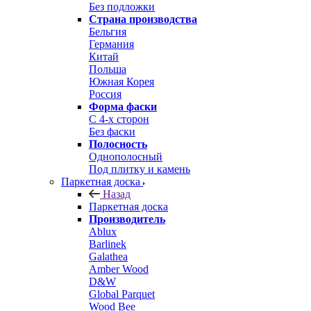
Без подложки
Страна производства
Бельгия
Германия
Китай
Польша
Южная Корея
Россия
Форма фаски
С 4-х сторон
Без фаски
Полосность
Однополосный
Под плитку и камень
Паркетная доска
Назад
Паркетная доска
Производитель
Ablux
Barlinek
Galathea
Amber Wood
D&W
Global Parquet
Wood Bee