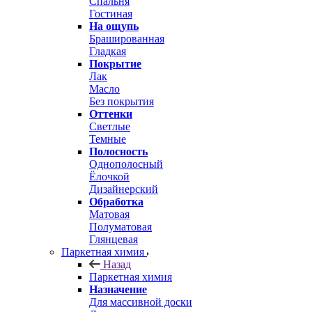
Спальня
Гостиная
На ощупь
Брашированная
Гладкая
Покрытие
Лак
Масло
Без покрытия
Оттенки
Светлые
Темные
Полосность
Однополосный
Ёлочкой
Дизайнерский
Обработка
Матовая
Полуматовая
Глянцевая
Паркетная химия
Назад
Паркетная химия
Назначение
Для массивной доски