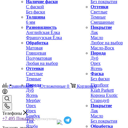
Наличие фаски
Без покрытия
С фаской
Оттенки
Без фаски
Светлые
Толщина
Темные
6 мм
Смешанные
Разновидность
Покрытие
Английская Ёлка
Лак
Французская Ёлка
Масло
Обработка
Любое на выбор
Матовая
Масло-Воск
Глянцевая
Порода
Полуматовая
Дуб
Любая на выбор
Орех
Оттенки
Ясень
Светлые
Фаска
Темные
Без фаски
Порода
Ekzofloor
Сравнение
0
Отложенные
0
Корзина
0
Дуб
Kraft Parkett
Ясень
Корона Exotic
Мербау
Стародуб
Орех
Покрытие
Орех
Лак
Телефоны
Бамбук
Масло
+7 495
Показать
Круглосуточно
Тик
Без покрытия
Ятоба
Обработка
Заказать звонок