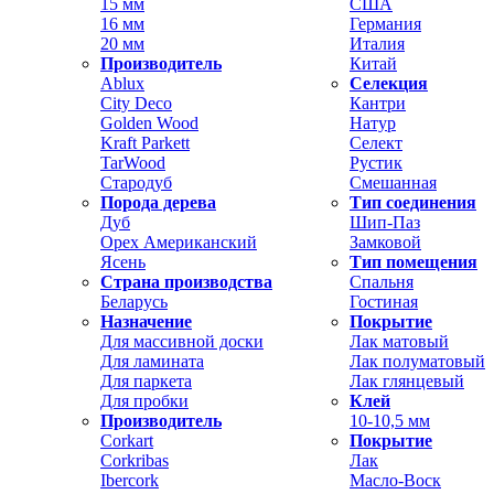
15 мм
США
16 мм
Германия
20 мм
Италия
Производитель
Китай
Ablux
Селекция
City Deco
Кантри
Golden Wood
Натур
Kraft Parkett
Селект
TarWood
Рустик
Стародуб
Смешанная
Порода дерева
Тип соединения
Дуб
Шип-Паз
Орех Американский
Замковой
Ясень
Тип помещения
Страна производства
Спальня
Беларусь
Гостиная
Назначение
Покрытие
Для массивной доски
Лак матовый
Для ламината
Лак полуматовый
Для паркета
Лак глянцевый
Для пробки
Клей
Производитель
10-10,5 мм
Corkart
Покрытие
Corkribas
Лак
Ibercork
Масло-Воск