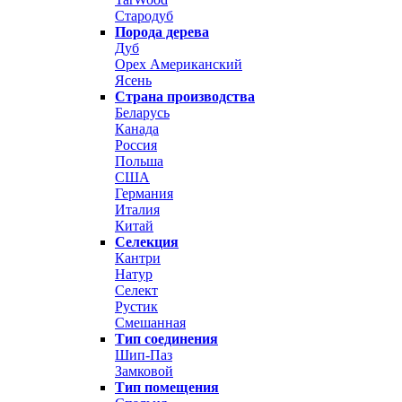
Стародуб
Порода дерева
Дуб
Орех Американский
Ясень
Страна производства
Беларусь
Канада
Россия
Польша
США
Германия
Италия
Китай
Селекция
Кантри
Натур
Селект
Рустик
Смешанная
Тип соединения
Шип-Паз
Замковой
Тип помещения