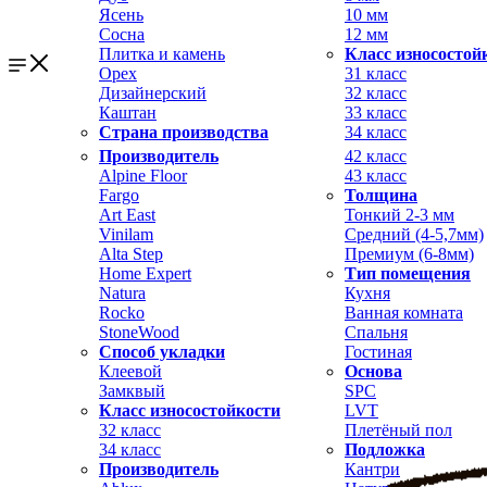
Ясень
10 мм
Сосна
12 мм
Плитка и камень
Класс износостой
Орех
31 класс
Дизайнерский
32 класс
Каштан
33 класс
Страна производства
34 класс
Производитель
42 класс
Alpine Floor
43 класс
Fargo
Толщина
Art East
Тонкий 2-3 мм
Vinilam
Средний (4-5,7мм)
Alta Step
Премиум (6-8мм)
Home Expert
Тип помещения
Natura
Кухня
Rocko
Ванная комната
StoneWood
Спальня
Способ укладки
Гостиная
Клеевой
Основа
Замквый
SPC
Класс износостойкости
LVT
32 класс
Плетёный пол
34 класс
Подложка
Производитель
Кантри