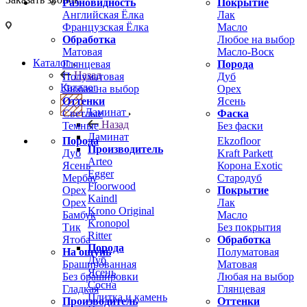
Разновидность
Покрытие
Английская Ёлка
Лак
Французская Ёлка
Масло
Обработка
Любое на выбор
Матовая
Масло-Воск
Каталог
Глянцевая
Порода
Назад
Полуматовая
Дуб
Каталог
Любая на выбор
Орех
Оттенки
Ясень
Ламинат
Светлые
Фаска
Назад
Темные
Без фаски
Ламинат
Порода
Ekzofloor
Производитель
Дуб
Kraft Parkett
Arteo
Ясень
Корона Exotic
Egger
Мербау
Стародуб
Floorwood
Орех
Покрытие
Kaindl
Орех
Лак
Krono Original
Бамбук
Масло
Kronopol
Тик
Без покрытия
Ritter
Ятоба
Обработка
Порода
На ощупь
Полуматовая
Дуб
Брашированная
Матовая
Ясень
Без брашировки
Любая на выбор
Сосна
Гладкая
Глянцевая
Плитка и камень
Производитель
Оттенки