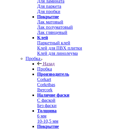
Для ламината
Для паркета
Для пробки
Покрытие
Лак матовый
Лак полуматовый
Лак глянцевый
Клей
Паркетный клей
Клей для ПВХ плитки
Клей для линолеума
Пробка
Назад
Пробка
Производитель
Corkart
Corkribas
Ibercork
Наличие фаски
С фаской
Без фаски
Толщина
6 мм
10-10,5 мм
Покрытие