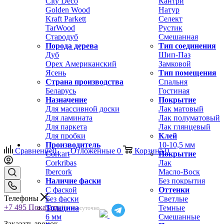
City Deco
Кантри
Golden Wood
Натур
Kraft Parkett
Селект
TarWood
Рустик
Стародуб
Смешанная
Порода дерева
Тип соединения
Дуб
Шип-Паз
Орех Американский
Замковой
Ясень
Тип помещения
Страна производства
Спальня
Беларусь
Гостиная
Назначение
Покрытие
Для массивной доски
Лак матовый
Для ламината
Лак полуматовый
Для паркета
Лак глянцевый
Для пробки
Клей
Производитель
10-10,5 мм
Сравнение
0
Отложенные
0
Корзина
0
Corkart
Покрытие
Corkribas
Лак
Ibercork
Масло-Воск
Наличие фаски
Без покрытия
С фаской
Оттенки
Телефоны
Без фаски
Светлые
+7 495
Показать
Толщина
Темные
Круглосуточно
6 мм
Смешанные
Заказать звонок