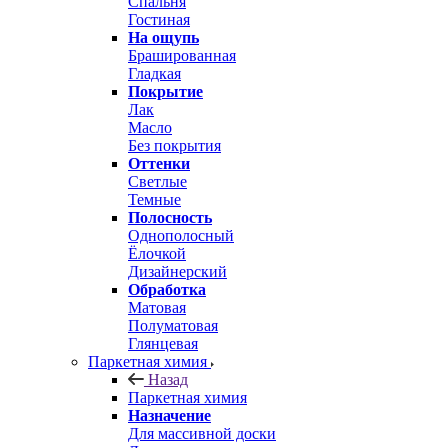
Спальня
Гостиная
На ощупь
Брашированная
Гладкая
Покрытие
Лак
Масло
Без покрытия
Оттенки
Светлые
Темные
Полосность
Однополосный
Ёлочкой
Дизайнерский
Обработка
Матовая
Полуматовая
Глянцевая
Паркетная химия
Назад
Паркетная химия
Назначение
Для массивной доски