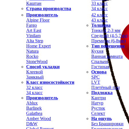
Каштан
33 класс
Страна производства
34 класс
Производитель
42 класс
Alpine Floor
43 класс
Fargo
Толщина
Art East
Тонкий 2-3 мм
Vinilam
Средний (4-5,7мм)
Alta Step
Премиум (6-8мм)
Home Expert
Тип помещения
Natura
Кухня
Rocko
Ванная комната
StoneWood
Спальня
Способ укладки
Гостиная
Клеевой
Основа
Замквый
SPC
Класс износостойкости
LVT
32 класс
Плетёный пол
34 класс
Подложка
Производитель
Кантри
Ablux
Натур
Barlinek
Рустик
Galathea
Селект
Amber Wood
На ощупь
D&W
Без Брашировки
Global Parquet
Брашированная