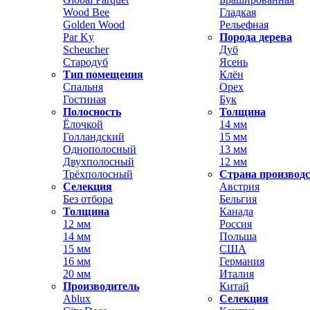
Wood Bee
Гладкая
Golden Wood
Рельефная
Par Ky
Порода дерева
Scheucher
Дуб
Стародуб
Ясень
Тип помещения
Клён
Спальня
Орех
Гостиная
Бук
Полосность
Толщина
Ёлочкой
14 мм
Голландский
15 мм
Однополосный
13 мм
Двухполосный
12 мм
Трёхполосный
Страна производ
Селекция
Австрия
Без отбора
Бельгия
Толщина
Канада
12 мм
Россия
14 мм
Польша
15 мм
США
16 мм
Германия
20 мм
Италия
Производитель
Китай
Ablux
Селекция