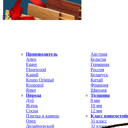
Производитель
Австрия
Arteo
Бельгия
Egger
Германия
Floorwood
Россия
Kaindl
Беларусь
Krono Original
Китай
Kronopol
Франция
Ritter
Швеция
Порода
Толщина
Дуб
8 мм
Ясень
10 мм
Сосна
12 мм
Плитка и камень
Класс износостой
Орех
31 класс
Дизайнерский
32 класс