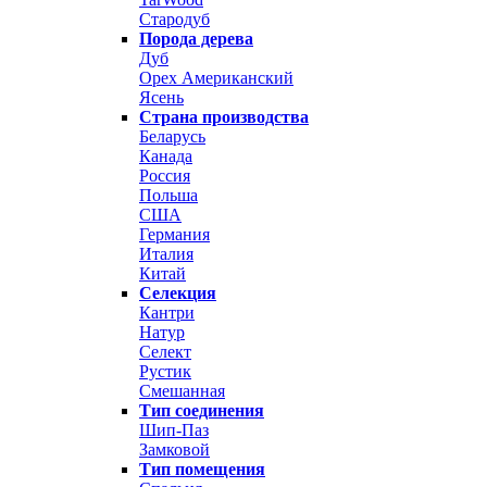
Стародуб
Порода дерева
Дуб
Орех Американский
Ясень
Страна производства
Беларусь
Канада
Россия
Польша
США
Германия
Италия
Китай
Селекция
Кантри
Натур
Селект
Рустик
Смешанная
Тип соединения
Шип-Паз
Замковой
Тип помещения