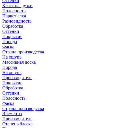
Оттенки
Класс нагрузки
Полосность
Паркет ёлка
Разновидность
Обработка
Оттенки
Покрытие
Порода
Фаска
Страна производства
На ощупь
Массивная доска
Порода
На ощупь
Производитель
Покрытие
Обработка
Оттенки
Полосность
Фаска
Страна производства
Элементы
Производитель
Степень блеска