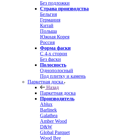
Без подложки
Страна производства
Бельгия
Германия
Китай
Польша
Южная Корея
Россия
Форма фаски
С 4-х сторон
Без фаски
Полосность
Однополосный
Под плитку и камень
Паркетная доска
Назад
Паркетная доска
Производитель
Ablux
Barlinek
Galathea
Amber Wood
D&W
Global Parquet
Wood Bee