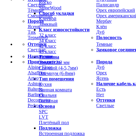
Rocko
Светлые
Палисандр
StoneWood
Тёмные
Орех европейский
Способ укладки
Смешанные
Орех американски
Клеевой
Порода
Мербау
Замквый
Ясень
Клён
Класс износостойкости
Тик
Дуб
32 класс
Термодуб
Полосность
34 класс
Оттенки
Темные
42 класс
Светлые
Замковое соедине
43 класс
Назначение
Толщина
Производитель
Порода
Тонкий 2-3 мм
Alpine Floor
Дуб
Средний (4-5,7мм)
Alsafloor
Орех
Премиум (6-8мм)
Arteo
Ясень
Тип помещения
Ashton
Наличие кабель к
Кухня
Balterio
Есть
Ванная комната
Barlinek
Нет
Спальня
Decomaster
Оттенки
Гостиная
Pedross
Светлые
Основа
SPC
LVT
Плетёный пол
Подложка
Встроенная подложка