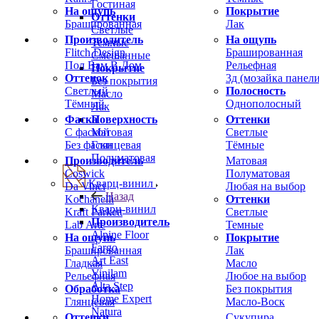
Гостиная
На ощупь
Покрытие
Оттенки
Брашированная
Лак
Светлые
Производитель
На ощупь
Темные
Flitch Design
Брашированная
Смешанные
Пол Вам В Дом
Рельефная
Покрытие
Оттенок
3д (мозайка панели
Без покрытия
Светлый
Полосность
Масло
Тёмный
Однополосный
Лак
Фаска
Оттенки
Поверхность
С фаской
Светлые
Матовая
Без фаски
Тёмные
Глянцевая
Полуматовая
Производитель
Матовая
Coswick
Полуматовая
Кварц-винил
Da Vinci
Любая на выбор
Назад
Kochanelli
Оттенки
Кварц-винил
Kraft Parkett
Светлые
Производитель
Lab Arte
Темные
Alpine Floor
На ощупь
Покрытие
Fargo
Брашированная
Лак
Art East
Гладкая
Масло
Vinilam
Рельефная
Любое на выбор
Alta Step
Обработка
Без покрытия
Home Expert
Глянцевая
Масло-Воск
Natura
Оттенки
Сукупира