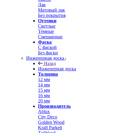
Лак
Матовый лак
Без покрытия
Оттенки
Светлые
Тёмные
Смешанные
Фаска
С фаской
Без фаски
Инженерная доска
Назад
Инженерная доска
Толщина
12 мм
14 мм
15 мм
16 мм
20 мм
Производитель
Ablux
City Deco
Golden Wood
Kraft Parkett
TarWood