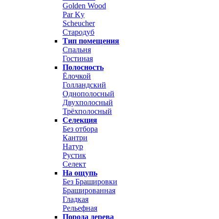
Golden Wood
Par Ky
Scheucher
Стародуб
Тип помещения
Спальня
Гостиная
Полосность
Ёлочкой
Голландский
Однополосный
Двухполосный
Трёхполосный
Селекция
Без отбора
Кантри
Натур
Рустик
Селект
На ощупь
Без Брашировки
Брашированная
Гладкая
Рельефная
Порода дерева