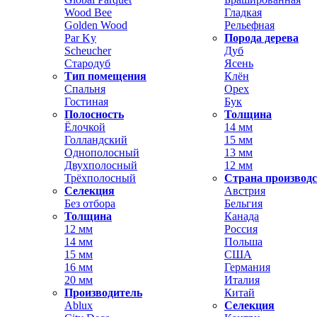
Wood Bee
Гладкая
Golden Wood
Рельефная
Par Ky
Порода дерева
Scheucher
Дуб
Стародуб
Ясень
Тип помещения
Клён
Спальня
Орех
Гостиная
Бук
Полосность
Толщина
Ёлочкой
14 мм
Голландский
15 мм
Однополосный
13 мм
Двухполосный
12 мм
Трёхполосный
Страна производ
Селекция
Австрия
Без отбора
Бельгия
Толщина
Канада
12 мм
Россия
14 мм
Польша
15 мм
США
16 мм
Германия
20 мм
Италия
Производитель
Китай
Ablux
Селекция