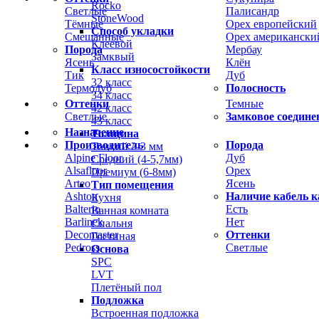
Rocko
Светлые
Палисандр
StoneWood
Тёмные
Орех европейский
Способ укладки
Смешанные
Орех американски
Клеевой
Порода
Мербау
Замквый
Ясень
Клён
Класс износостойкости
Тик
Дуб
32 класс
Термодуб
Полосность
34 класс
Оттенки
Темные
42 класс
Светлые
Замковое соедине
43 класс
Назначение
Толщина
Производитель
Порода
Тонкий 2-3 мм
Alpine Floor
Дуб
Средний (4-5,7мм)
Alsafloor
Орех
Премиум (6-8мм)
Arteo
Ясень
Тип помещения
Ashton
Наличие кабель к
Кухня
Balterio
Есть
Ванная комната
Barlinek
Нет
Спальня
Decomaster
Оттенки
Гостиная
Pedross
Светлые
Основа
SPC
LVT
Плетёный пол
Подложка
Встроенная подложка