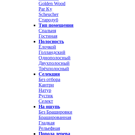
Golden Wood
Par Ky
Scheucher
Стародуб
Тип помещения
Спальня
Гостиная
Полосность
Ёлочкой
Голландский
Однополосный
Двухполосный
Трёхполосный
Селекция
Без отбора
Кантри
Натур
Рустик
Селект
На ощупь
Без Брашировки
Брашированная
Гладкая
Рельефная
Порода дерева