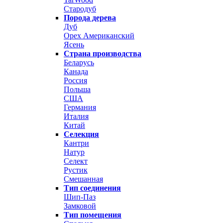
Стародуб
Порода дерева
Дуб
Орех Американский
Ясень
Страна производства
Беларусь
Канада
Россия
Польша
США
Германия
Италия
Китай
Селекция
Кантри
Натур
Селект
Рустик
Смешанная
Тип соединения
Шип-Паз
Замковой
Тип помещения