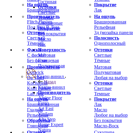
Гостиная
На ощупь
Покрытие
Оттенки
Брашированная
Лак
Светлые
Производитель
На ощупь
Темные
Flitch Design
Брашированная
Смешанные
Пол Вам В Дом
Рельефная
Покрытие
Оттенок
3д (мозайка панели
Без покрытия
Светлый
Полосность
Масло
Тёмный
Однополосный
Лак
Фаска
Оттенки
Поверхность
С фаской
Светлые
Матовая
Без фаски
Тёмные
Глянцевая
Полуматовая
Производитель
Матовая
Coswick
Полуматовая
Кварц-винил
Da Vinci
Любая на выбор
Назад
Kochanelli
Оттенки
Кварц-винил
Kraft Parkett
Светлые
Производитель
Lab Arte
Темные
Alpine Floor
На ощупь
Покрытие
Fargo
Брашированная
Лак
Art East
Гладкая
Масло
Vinilam
Рельефная
Любое на выбор
Alta Step
Обработка
Без покрытия
Home Expert
Глянцевая
Масло-Воск
Natura
Оттенки
Сукупира