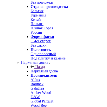
Без подложки
Страна производства
Бельгия
Германия
Китай
Польша
Южная Корея
Россия
Форма фаски
С 4-х сторон
Без фаски
Полосность
Однополосный
Под плитку и камень
Паркетная доска
Назад
Паркетная доска
Производитель
Ablux
Barlinek
Galathea
Amber Wood
D&W
Global Parquet
Wood Bee