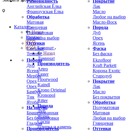
Разновидность
Покрытие
Английская Ёлка
Лак
Французская Ёлка
Масло
Обработка
Любое на выбор
Матовая
Масло-Воск
Каталог
Глянцевая
Порода
Назад
Полуматовая
Дуб
Каталог
Любая на выбор
Орех
Оттенки
Ясень
Ламинат
Светлые
Фаска
Назад
Темные
Без фаски
Ламинат
Порода
Ekzofloor
Производитель
Дуб
Kraft Parkett
Arteo
Ясень
Корона Exotic
Egger
Мербау
Стародуб
Floorwood
Орех
Покрытие
Kaindl
Орех
Лак
Krono Original
Бамбук
Масло
Kronopol
Тик
Без покрытия
Ritter
Ятоба
Обработка
Порода
На ощупь
Полуматовая
Дуб
Брашированная
Матовая
Ясень
Без брашировки
Любая на выбор
Сосна
Гладкая
Глянцевая
Плитка и камень
Производитель
Оттенки