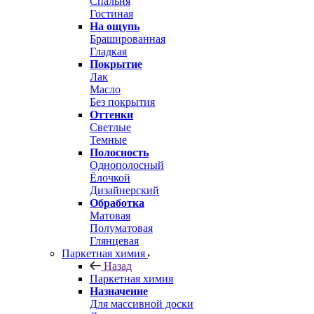
Спальня
Гостиная
На ощупь
Брашированная
Гладкая
Покрытие
Лак
Масло
Без покрытия
Оттенки
Светлые
Темные
Полосность
Однополосный
Ёлочкой
Дизайнерский
Обработка
Матовая
Полуматовая
Глянцевая
Паркетная химия
Назад
Паркетная химия
Назначение
Для массивной доски