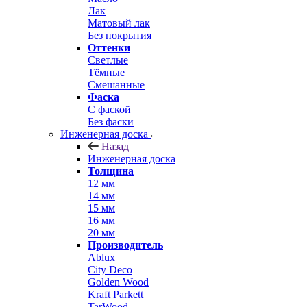
Лак
Матовый лак
Без покрытия
Оттенки
Светлые
Тёмные
Смешанные
Фаска
С фаской
Без фаски
Инженерная доска
Назад
Инженерная доска
Толщина
12 мм
14 мм
15 мм
16 мм
20 мм
Производитель
Ablux
City Deco
Golden Wood
Kraft Parkett
TarWood