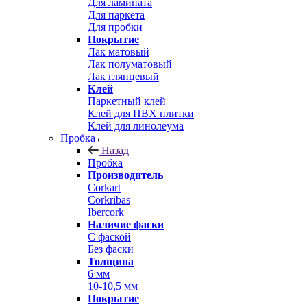
Для ламината
Для паркета
Для пробки
Покрытие
Лак матовый
Лак полуматовый
Лак глянцевый
Клей
Паркетный клей
Клей для ПВХ плитки
Клей для линолеума
Пробка
Назад
Пробка
Производитель
Corkart
Corkribas
Ibercork
Наличие фаски
С фаской
Без фаски
Толщина
6 мм
10-10,5 мм
Покрытие