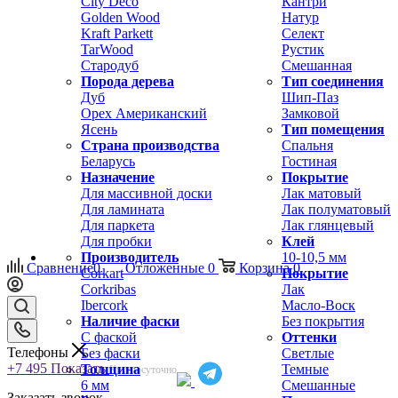
City Deco
Кантри
Golden Wood
Натур
Kraft Parkett
Селект
TarWood
Рустик
Стародуб
Смешанная
Порода дерева
Тип соединения
Дуб
Шип-Паз
Орех Американский
Замковой
Ясень
Тип помещения
Страна производства
Спальня
Беларусь
Гостиная
Назначение
Покрытие
Для массивной доски
Лак матовый
Для ламината
Лак полуматовый
Для паркета
Лак глянцевый
Для пробки
Клей
Производитель
10-10,5 мм
Сравнение
0
Отложенные
0
Корзина
0
Corkart
Покрытие
Corkribas
Лак
Ibercork
Масло-Воск
Наличие фаски
Без покрытия
С фаской
Оттенки
Телефоны
Без фаски
Светлые
+7 495
Показать
Толщина
Темные
Круглосуточно
6 мм
Смешанные
Заказать звонок