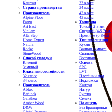
Каштан
33 класс
Страна производства
34 класс
Производитель
42 класс
Alpine Floor
43 класс
Fargo
Толщина
Art East
Тонкий 2-3 мм
Vinilam
Средний (4-5,7мм)
Alta Step
Премиум (6-8мм)
Home Expert
Тип помещения
Natura
Кухня
Rocko
Ванная комната
StoneWood
Спальня
Способ укладки
Гостиная
Клеевой
Основа
Замквый
SPC
Класс износостойкости
LVT
32 класс
Плетёный пол
34 класс
Подложка
Производитель
Кантри
Ablux
Натур
Barlinek
Рустик
Galathea
Селект
Amber Wood
На ощупь
D&W
Без Брашировки
Global Parquet
Брашированная