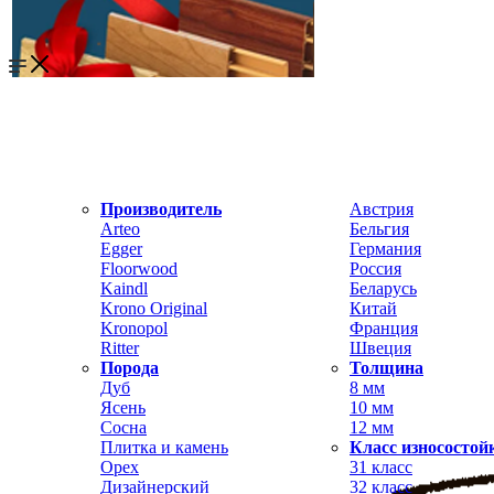
Производитель
Австрия
Arteo
Бельгия
Egger
Германия
Floorwood
Россия
Kaindl
Беларусь
Krono Original
Китай
Kronopol
Франция
Ritter
Швеция
Порода
Толщина
Дуб
8 мм
Ясень
10 мм
Сосна
12 мм
Плитка и камень
Класс износостой
Орех
31 класс
Дизайнерский
32 класс