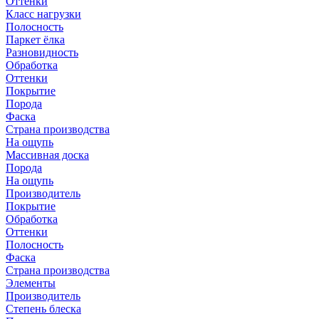
Оттенки
Класс нагрузки
Полосность
Паркет ёлка
Разновидность
Обработка
Оттенки
Покрытие
Порода
Фаска
Страна производства
На ощупь
Массивная доска
Порода
На ощупь
Производитель
Покрытие
Обработка
Оттенки
Полосность
Фаска
Страна производства
Элементы
Производитель
Степень блеска