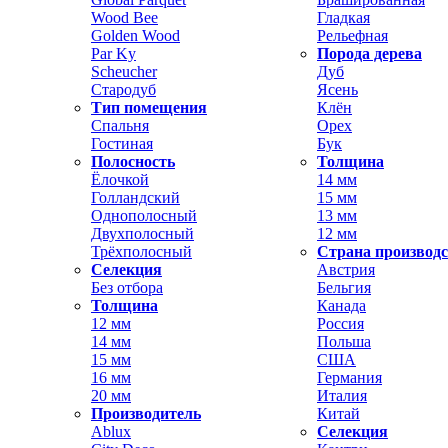
Wood Bee
Гладкая
Golden Wood
Рельефная
Par Ky
Порода дерева
Scheucher
Дуб
Стародуб
Ясень
Тип помещения
Клён
Спальня
Орех
Гостиная
Бук
Полосность
Толщина
Ёлочкой
14 мм
Голландский
15 мм
Однополосный
13 мм
Двухполосный
12 мм
Трёхполосный
Страна производ
Селекция
Австрия
Без отбора
Бельгия
Толщина
Канада
12 мм
Россия
14 мм
Польша
15 мм
США
16 мм
Германия
20 мм
Италия
Производитель
Китай
Ablux
Селекция