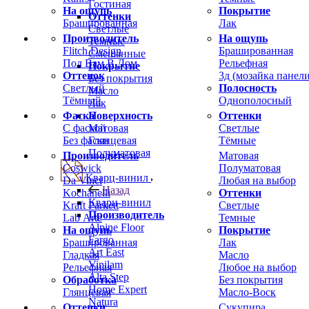
Гостиная
На ощупь
Покрытие
Оттенки
Брашированная
Лак
Светлые
Производитель
На ощупь
Темные
Flitch Design
Брашированная
Смешанные
Пол Вам В Дом
Рельефная
Покрытие
Оттенок
3д (мозайка панели
Без покрытия
Светлый
Полосность
Масло
Тёмный
Однополосный
Лак
Фаска
Оттенки
Поверхность
С фаской
Светлые
Матовая
Без фаски
Тёмные
Глянцевая
Полуматовая
Производитель
Матовая
Coswick
Полуматовая
Кварц-винил
Da Vinci
Любая на выбор
Назад
Kochanelli
Оттенки
Кварц-винил
Kraft Parkett
Светлые
Производитель
Lab Arte
Темные
Alpine Floor
На ощупь
Покрытие
Fargo
Брашированная
Лак
Art East
Гладкая
Масло
Vinilam
Рельефная
Любое на выбор
Alta Step
Обработка
Без покрытия
Home Expert
Глянцевая
Масло-Воск
Natura
Оттенки
Сукупира