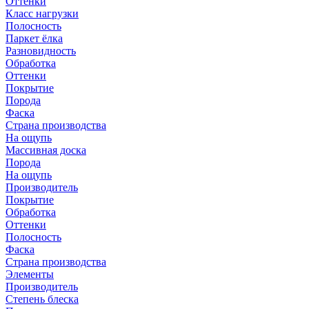
Оттенки
Класс нагрузки
Полосность
Паркет ёлка
Разновидность
Обработка
Оттенки
Покрытие
Порода
Фаска
Страна производства
На ощупь
Массивная доска
Порода
На ощупь
Производитель
Покрытие
Обработка
Оттенки
Полосность
Фаска
Страна производства
Элементы
Производитель
Степень блеска