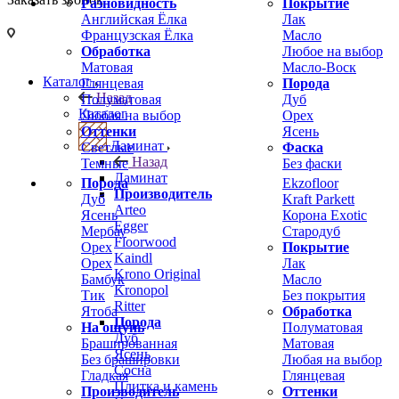
Разновидность
Покрытие
Английская Ёлка
Лак
Французская Ёлка
Масло
Обработка
Любое на выбор
Матовая
Масло-Воск
Каталог
Глянцевая
Порода
Назад
Полуматовая
Дуб
Каталог
Любая на выбор
Орех
Оттенки
Ясень
Ламинат
Светлые
Фаска
Назад
Темные
Без фаски
Ламинат
Порода
Ekzofloor
Производитель
Дуб
Kraft Parkett
Arteo
Ясень
Корона Exotic
Egger
Мербау
Стародуб
Floorwood
Орех
Покрытие
Kaindl
Орех
Лак
Krono Original
Бамбук
Масло
Kronopol
Тик
Без покрытия
Ritter
Ятоба
Обработка
Порода
На ощупь
Полуматовая
Дуб
Брашированная
Матовая
Ясень
Без брашировки
Любая на выбор
Сосна
Гладкая
Глянцевая
Плитка и камень
Производитель
Оттенки