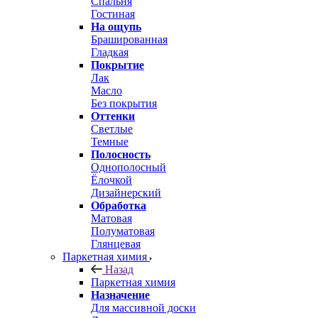
Спальня
Гостиная
На ощупь
Брашированная
Гладкая
Покрытие
Лак
Масло
Без покрытия
Оттенки
Светлые
Темные
Полосность
Однополосный
Ёлочкой
Дизайнерский
Обработка
Матовая
Полуматовая
Глянцевая
Паркетная химия
Назад
Паркетная химия
Назначение
Для массивной доски