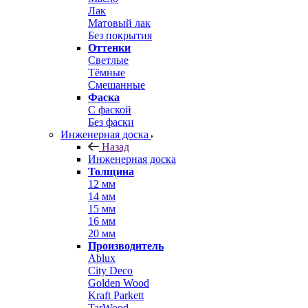
Лак
Матовый лак
Без покрытия
Оттенки
Светлые
Тёмные
Смешанные
Фаска
С фаской
Без фаски
Инженерная доска
Назад
Инженерная доска
Толщина
12 мм
14 мм
15 мм
16 мм
20 мм
Производитель
Ablux
City Deco
Golden Wood
Kraft Parkett
TarWood