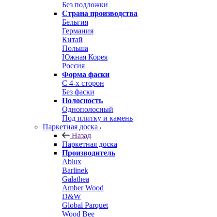
Без подложки
Страна производства
Бельгия
Германия
Китай
Польша
Южная Корея
Россия
Форма фаски
С 4-х сторон
Без фаски
Полосность
Однополосный
Под плитку и камень
Паркетная доска
Назад
Паркетная доска
Производитель
Ablux
Barlinek
Galathea
Amber Wood
D&W
Global Parquet
Wood Bee