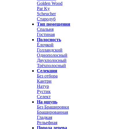
Golden Wood
Par Ky
Scheucher
Стародуб
Тип помещения
Спальня
Гостиная
Полосность
Ёлочкой
Голландский
Однополосный
Двухполосный
Трёхполосный
Селекция
Без отбора
Кантри
Натур
Рустик
Селект
На ощупь
Без Брашировки
Брашированная
Гладкая
Рельефная
Порода дерева