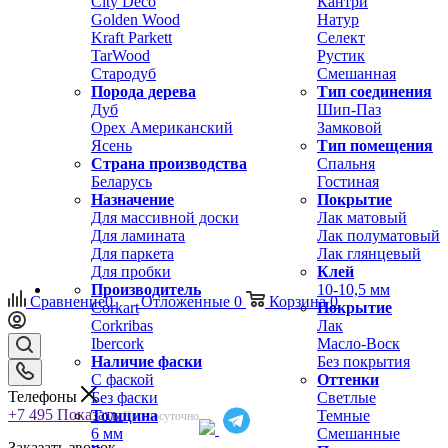
City Deco
Кантри
Golden Wood
Натур
Kraft Parkett
Селект
TarWood
Рустик
Стародуб
Смешанная
Порода дерева
Тип соединения
Дуб
Шип-Паз
Орех Американский
Замковой
Ясень
Тип помещения
Страна производства
Спальня
Беларусь
Гостиная
Назначение
Покрытие
Для массивной доски
Лак матовый
Для ламината
Лак полуматовый
Для паркета
Лак глянцевый
Для пробки
Клей
Производитель
10-10,5 мм
Сравнение
0
Отложенные
0
Корзина
0
Corkart
Покрытие
Corkribas
Лак
Ibercork
Масло-Воск
Наличие фаски
Без покрытия
С фаской
Оттенки
Телефоны
Без фаски
Светлые
+7 495
Показать
Толщина
Темные
Круглосуточно
6 мм
Смешанные
Заказать звонок