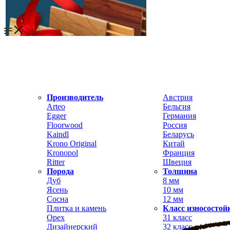
Производитель
Австрия
Arteo
Бельгия
Egger
Германия
Floorwood
Россия
Kaindl
Беларусь
Krono Original
Китай
Kronopol
Франция
Ritter
Швеция
Порода
Толщина
Дуб
8 мм
Ясень
10 мм
Сосна
12 мм
Плитка и камень
Класс износостой
Орех
31 класс
Дизайнерский
32 класс