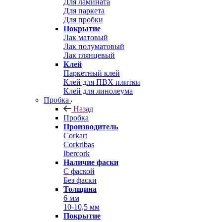
Для ламината
Для паркета
Для пробки
Покрытие
Лак матовый
Лак полуматовый
Лак глянцевый
Клей
Паркетный клей
Клей для ПВХ плитки
Клей для линолеума
Пробка
Назад
Пробка
Производитель
Corkart
Corkribas
Ibercork
Наличие фаски
С фаской
Без фаски
Толщина
6 мм
10-10,5 мм
Покрытие