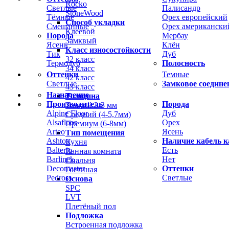
Rocko
Светлые
Палисандр
StoneWood
Тёмные
Орех европейский
Способ укладки
Смешанные
Орех американски
Клеевой
Порода
Мербау
Замквый
Ясень
Клён
Класс износостойкости
Тик
Дуб
32 класс
Термодуб
Полосность
34 класс
Оттенки
Темные
42 класс
Светлые
Замковое соедине
43 класс
Назначение
Толщина
Производитель
Порода
Тонкий 2-3 мм
Alpine Floor
Дуб
Средний (4-5,7мм)
Alsafloor
Орех
Премиум (6-8мм)
Arteo
Ясень
Тип помещения
Ashton
Наличие кабель к
Кухня
Balterio
Есть
Ванная комната
Barlinek
Нет
Спальня
Decomaster
Оттенки
Гостиная
Pedross
Светлые
Основа
SPC
LVT
Плетёный пол
Подложка
Встроенная подложка