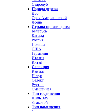
Стародуб
Порода дерева
Дуб
Орех Американский
Ясень
Страна производства
Беларусь
Канада
Россия
Польша
США
Германия
Италия
Китай
Селекция
Кантри
Натур
Селект
Рустик
Смешанная
Тип соединения
Шип-Паз
Замковой
Тип помещения