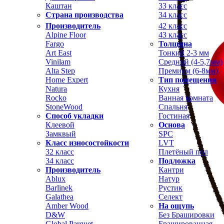
Каштан
33 класс
Страна производства
34 класс
Производитель
42 класс
Alpine Floor
43 класс
Fargo
Толщина
Art East
Тонкий 2-3 мм
Vinilam
Средний (4-5,7мм)
Alta Step
Премиум (6-8мм)
Home Expert
Тип помещения
Natura
Кухня
Rocko
Ванная комната
StoneWood
Спальня
Способ укладки
Гостиная
Клеевой
Основа
Замквый
SPC
Класс износостойкости
LVT
32 класс
Плетёный пол
34 класс
Подложка
Производитель
Кантри
Ablux
Натур
Barlinek
Рустик
Galathea
Селект
Amber Wood
На ощупь
D&W
Без Брашировки
Global Parquet
Брашированная