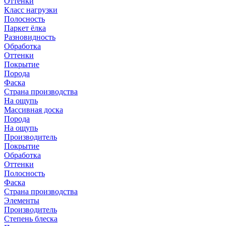
Оттенки
Класс нагрузки
Полосность
Паркет ёлка
Разновидность
Обработка
Оттенки
Покрытие
Порода
Фаска
Страна производства
На ощупь
Массивная доска
Порода
На ощупь
Производитель
Покрытие
Обработка
Оттенки
Полосность
Фаска
Страна производства
Элементы
Производитель
Степень блеска