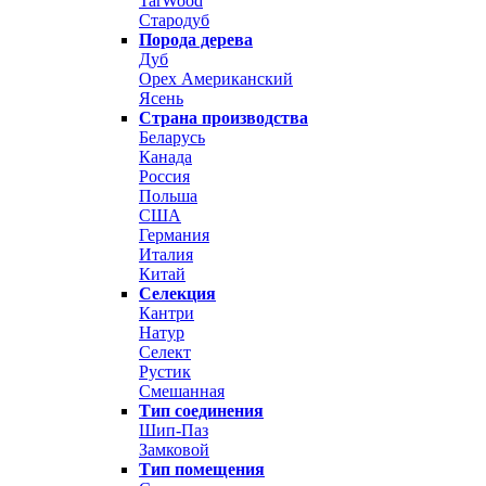
TarWood
Стародуб
Порода дерева
Дуб
Орех Американский
Ясень
Страна производства
Беларусь
Канада
Россия
Польша
США
Германия
Италия
Китай
Селекция
Кантри
Натур
Селект
Рустик
Смешанная
Тип соединения
Шип-Паз
Замковой
Тип помещения