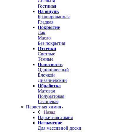
Спальня
Гостиная
На ощупь
Брашированная
Гладкая
Покрытие
Лак
Масло
Без покрытия
Оттенки
Светлые
Темные
Полосность
Однополосный
Ёлочкой
Дизайнерский
Обработка
Матовая
Полуматовая
Глянцевая
Паркетная химия
Назад
Паркетная химия
Назначение
Для массивной доски