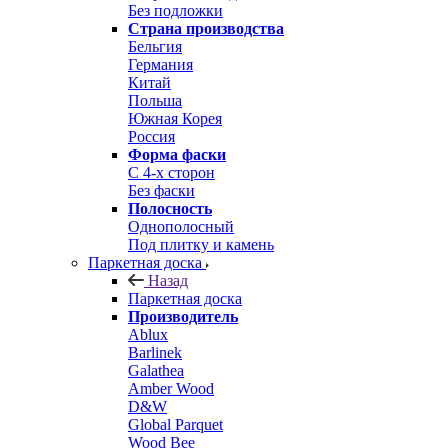
Без подложки
Страна производства
Бельгия
Германия
Китай
Польша
Южная Корея
Россия
Форма фаски
С 4-х сторон
Без фаски
Полосность
Однополосный
Под плитку и камень
Паркетная доска
Назад
Паркетная доска
Производитель
Ablux
Barlinek
Galathea
Amber Wood
D&W
Global Parquet
Wood Bee