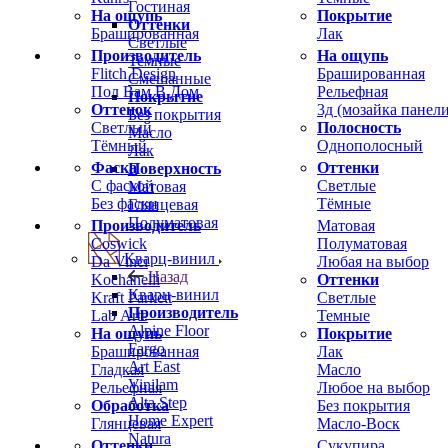
Гостиная
На ощупь
Покрытие
Оттенки
Брашированная
Лак
Светлые
Производитель
На ощупь
Темные
Flitch Design
Брашированная
Смешанные
Пол Вам В Дом
Рельефная
Покрытие
Оттенок
3д (мозайка панели
Без покрытия
Светлый
Полосность
Масло
Тёмный
Однополосный
Лак
Фаска
Оттенки
Поверхность
С фаской
Светлые
Матовая
Без фаски
Тёмные
Глянцевая
Полуматовая
Производитель
Матовая
Coswick
Полуматовая
Кварц-винил
Da Vinci
Любая на выбор
Назад
Kochanelli
Оттенки
Кварц-винил
Kraft Parkett
Светлые
Производитель
Lab Arte
Темные
Alpine Floor
На ощупь
Покрытие
Fargo
Брашированная
Лак
Art East
Гладкая
Масло
Vinilam
Рельефная
Любое на выбор
Alta Step
Обработка
Без покрытия
Home Expert
Глянцевая
Масло-Воск
Natura
Оттенки
Сукупира