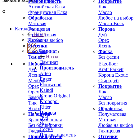
Заказать звонок
Разновидность
Покрытие
Английская Ёлка
Лак
Французская Ёлка
Масло
Обработка
Любое на выбор
Матовая
Масло-Воск
Каталог
Глянцевая
Порода
Назад
Полуматовая
Дуб
Каталог
Любая на выбор
Орех
Оттенки
Ясень
Ламинат
Светлые
Фаска
Назад
Темные
Без фаски
Ламинат
Порода
Ekzofloor
Производитель
Дуб
Kraft Parkett
Arteo
Ясень
Корона Exotic
Egger
Мербау
Стародуб
Floorwood
Орех
Покрытие
Kaindl
Орех
Лак
Krono Original
Бамбук
Масло
Kronopol
Тик
Без покрытия
Ritter
Ятоба
Обработка
Порода
На ощупь
Полуматовая
Дуб
Брашированная
Матовая
Ясень
Без брашировки
Любая на выбор
Сосна
Гладкая
Глянцевая
Плитка и камень
Производитель
Оттенки