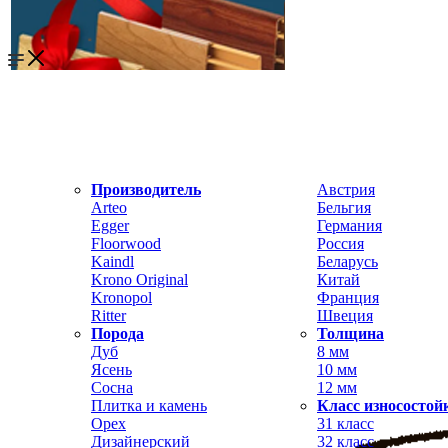
Производитель
Австрия
Arteo
Бельгия
Egger
Германия
Floorwood
Россия
Kaindl
Беларусь
Krono Original
Китай
Kronopol
Франция
Ritter
Швеция
Порода
Толщина
Дуб
8 мм
Ясень
10 мм
Сосна
12 мм
Плитка и камень
Класс износостой
Орех
31 класс
Дизайнерский
32 класс