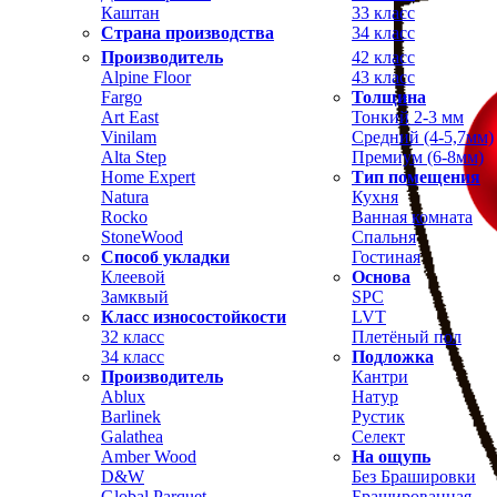
Каштан
33 класс
Страна производства
34 класс
Производитель
42 класс
Alpine Floor
43 класс
Fargo
Толщина
Art East
Тонкий 2-3 мм
Vinilam
Средний (4-5,7мм)
Alta Step
Премиум (6-8мм)
Home Expert
Тип помещения
Natura
Кухня
Rocko
Ванная комната
StoneWood
Спальня
Способ укладки
Гостиная
Клеевой
Основа
Замквый
SPC
Класс износостойкости
LVT
32 класс
Плетёный пол
34 класс
Подложка
Производитель
Кантри
Ablux
Натур
Barlinek
Рустик
Galathea
Селект
Amber Wood
На ощупь
D&W
Без Брашировки
Global Parquet
Брашированная