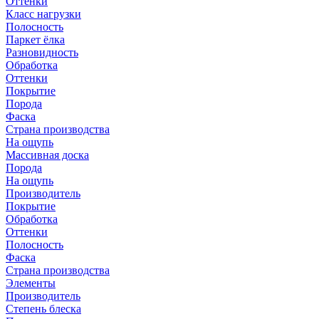
Оттенки
Класс нагрузки
Полосность
Паркет ёлка
Разновидность
Обработка
Оттенки
Покрытие
Порода
Фаска
Страна производства
На ощупь
Массивная доска
Порода
На ощупь
Производитель
Покрытие
Обработка
Оттенки
Полосность
Фаска
Страна производства
Элементы
Производитель
Степень блеска