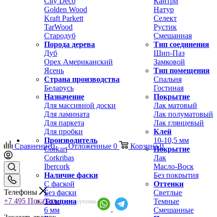
City Deco
Кантри
Golden Wood
Натур
Kraft Parkett
Селект
TarWood
Рустик
Стародуб
Смешанная
Порода дерева
Тип соединения
Дуб
Шип-Паз
Орех Американский
Замковой
Ясень
Тип помещения
Страна производства
Спальня
Беларусь
Гостиная
Назначение
Покрытие
Для массивной доски
Лак матовый
Для ламината
Лак полуматовый
Для паркета
Лак глянцевый
Для пробки
Клей
Производитель
10-10,5 мм
Сравнение
0
Отложенные
0
Корзина
0
Corkart
Покрытие
Corkribas
Лак
Ibercork
Масло-Воск
Наличие фаски
Без покрытия
С фаской
Оттенки
Телефоны
Без фаски
Светлые
+7 495
Показать
Толщина
Темные
Круглосуточно
6 мм
Смешанные