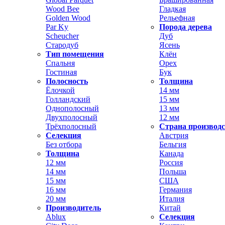
Wood Bee
Гладкая
Golden Wood
Рельефная
Par Ky
Порода дерева
Scheucher
Дуб
Стародуб
Ясень
Тип помещения
Клён
Спальня
Орех
Гостиная
Бук
Полосность
Толщина
Ёлочкой
14 мм
Голландский
15 мм
Однополосный
13 мм
Двухполосный
12 мм
Трёхполосный
Страна производ
Селекция
Австрия
Без отбора
Бельгия
Толщина
Канада
12 мм
Россия
14 мм
Польша
15 мм
США
16 мм
Германия
20 мм
Италия
Производитель
Китай
Ablux
Селекция