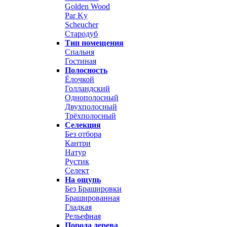
Golden Wood
Par Ky
Scheucher
Стародуб
Тип помещения
Спальня
Гостиная
Полосность
Ёлочкой
Голландский
Однополосный
Двухполосный
Трёхполосный
Селекция
Без отбора
Кантри
Натур
Рустик
Селект
На ощупь
Без Брашировки
Брашированная
Гладкая
Рельефная
Порода дерева