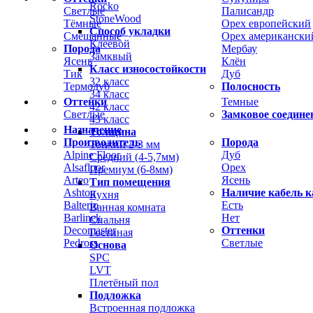
Rocko
Светлые
Палисандр
StoneWood
Тёмные
Орех европейский
Способ укладки
Смешанные
Орех американски
Клеевой
Порода
Мербау
Замквый
Ясень
Клён
Класс износостойкости
Тик
Дуб
32 класс
Термодуб
Полосность
34 класс
Оттенки
Темные
42 класс
Светлые
Замковое соедине
43 класс
Назначение
Толщина
Производитель
Порода
Тонкий 2-3 мм
Alpine Floor
Дуб
Средний (4-5,7мм)
Alsafloor
Орех
Премиум (6-8мм)
Arteo
Ясень
Тип помещения
Ashton
Наличие кабель к
Кухня
Balterio
Есть
Ванная комната
Barlinek
Нет
Спальня
Decomaster
Оттенки
Гостиная
Pedross
Светлые
Основа
SPC
LVT
Плетёный пол
Подложка
Встроенная подложка