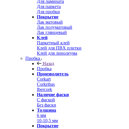
Для ламината
Для паркета
Для пробки
Покрытие
Лак матовый
Лак полуматовый
Лак глянцевый
Клей
Паркетный клей
Клей для ПВХ плитки
Клей для линолеума
Пробка
Назад
Пробка
Производитель
Corkart
Corkribas
Ibercork
Наличие фаски
С фаской
Без фаски
Толщина
6 мм
10-10,5 мм
Покрытие