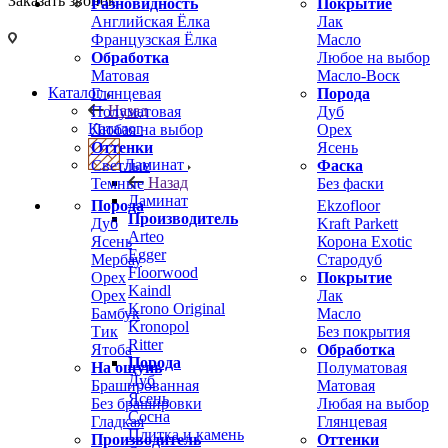
Заказать звонок
Разновидность
Покрытие
Английская Ёлка
Лак
Французская Ёлка
Масло
Обработка
Любое на выбор
Матовая
Масло-Воск
Каталог
Глянцевая
Порода
Назад
Полуматовая
Дуб
Каталог
Любая на выбор
Орех
Оттенки
Ясень
Ламинат
Светлые
Фаска
Назад
Темные
Без фаски
Ламинат
Порода
Ekzofloor
Производитель
Дуб
Kraft Parkett
Arteo
Ясень
Корона Exotic
Egger
Мербау
Стародуб
Floorwood
Орех
Покрытие
Kaindl
Орех
Лак
Krono Original
Бамбук
Масло
Kronopol
Тик
Без покрытия
Ritter
Ятоба
Обработка
Порода
На ощупь
Полуматовая
Дуб
Брашированная
Матовая
Ясень
Без брашировки
Любая на выбор
Сосна
Гладкая
Глянцевая
Плитка и камень
Производитель
Оттенки