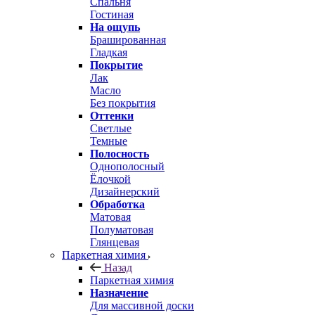
Спальня
Гостиная
На ощупь
Брашированная
Гладкая
Покрытие
Лак
Масло
Без покрытия
Оттенки
Светлые
Темные
Полосность
Однополосный
Ёлочкой
Дизайнерский
Обработка
Матовая
Полуматовая
Глянцевая
Паркетная химия
Назад
Паркетная химия
Назначение
Для массивной доски