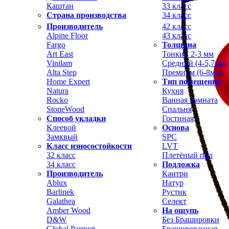
Каштан
33 класс
Страна производства
34 класс
Производитель
42 класс
Alpine Floor
43 класс
Fargo
Толщина
Art East
Тонкий 2-3 мм
Vinilam
Средний (4-5,7мм)
Alta Step
Премиум (6-8мм)
Home Expert
Тип помещения
Natura
Кухня
Rocko
Ванная комната
StoneWood
Спальня
Способ укладки
Гостиная
Клеевой
Основа
Замквый
SPC
Класс износостойкости
LVT
32 класс
Плетёный пол
34 класс
Подложка
Производитель
Кантри
Ablux
Натур
Barlinek
Рустик
Galathea
Селект
Amber Wood
На ощупь
D&W
Без Брашировки
Global Parquet
Брашированная