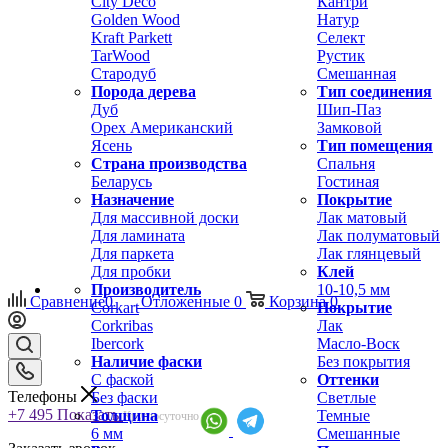
City Deco
Кантри
Golden Wood
Натур
Kraft Parkett
Селект
TarWood
Рустик
Стародуб
Смешанная
Порода дерева
Тип соединения
Дуб
Шип-Паз
Орех Американский
Замковой
Ясень
Тип помещения
Страна производства
Спальня
Беларусь
Гостиная
Назначение
Покрытие
Для массивной доски
Лак матовый
Для ламината
Лак полуматовый
Для паркета
Лак глянцевый
Для пробки
Клей
Производитель
10-10,5 мм
Сравнение
0
Отложенные
0
Корзина
0
Corkart
Покрытие
Corkribas
Лак
Ibercork
Масло-Воск
Наличие фаски
Без покрытия
С фаской
Оттенки
Телефоны
Без фаски
Светлые
+7 495
Показать
Толщина
Темные
Круглосуточно
6 мм
Смешанные