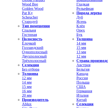
Wood Bee
Гладкая
Golden Wood
Рельефная
Par Ky
Порода дерева
Scheucher
Дуб
Стародуб
Ясень
Тип помещения
Клён
Спальня
Орех
Гостиная
Бук
Полосность
Толщина
Ёлочкой
14 мм
Голландский
15 мм
Однополосный
13 мм
Двухполосный
12 мм
Трёхполосный
Страна производ
Селекция
Австрия
Без отбора
Бельгия
Толщина
Канада
12 мм
Россия
14 мм
Польша
15 мм
США
16 мм
Германия
20 мм
Италия
Производитель
Китай
Ablux
Селекция