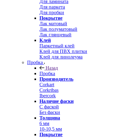
Для ламината
Для паркета
Для пробки
Покрытие
Лак матовый
Лак полуматовый
Лак глянцевый
Клей
Паркетный клей
Клей для ПВХ плитки
Клей для линолеума
Пробка
Назад
Пробка
Производитель
Corkart
Corkribas
Ibercork
Наличие фаски
С фаской
Без фаски
Толщина
6 мм
10-10,5 мм
Покрытие