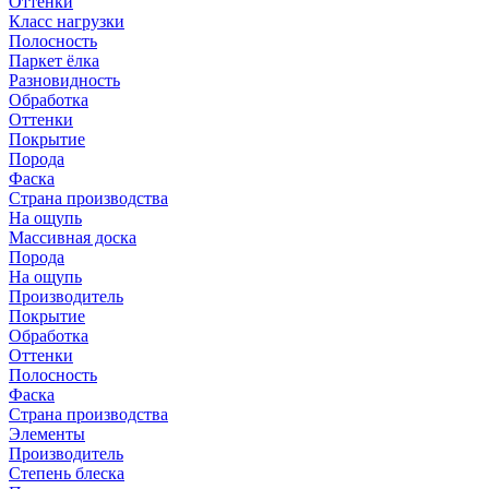
Оттенки
Класс нагрузки
Полосность
Паркет ёлка
Разновидность
Обработка
Оттенки
Покрытие
Порода
Фаска
Страна производства
На ощупь
Массивная доска
Порода
На ощупь
Производитель
Покрытие
Обработка
Оттенки
Полосность
Фаска
Страна производства
Элементы
Производитель
Степень блеска