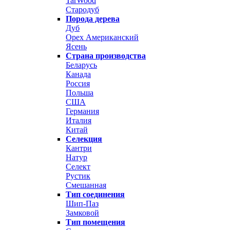
TarWood
Стародуб
Порода дерева
Дуб
Орех Американский
Ясень
Страна производства
Беларусь
Канада
Россия
Польша
США
Германия
Италия
Китай
Селекция
Кантри
Натур
Селект
Рустик
Смешанная
Тип соединения
Шип-Паз
Замковой
Тип помещения