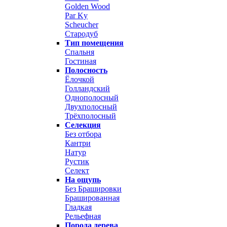
Golden Wood
Par Ky
Scheucher
Стародуб
Тип помещения
Спальня
Гостиная
Полосность
Ёлочкой
Голландский
Однополосный
Двухполосный
Трёхполосный
Селекция
Без отбора
Кантри
Натур
Рустик
Селект
На ощупь
Без Брашировки
Брашированная
Гладкая
Рельефная
Порода дерева