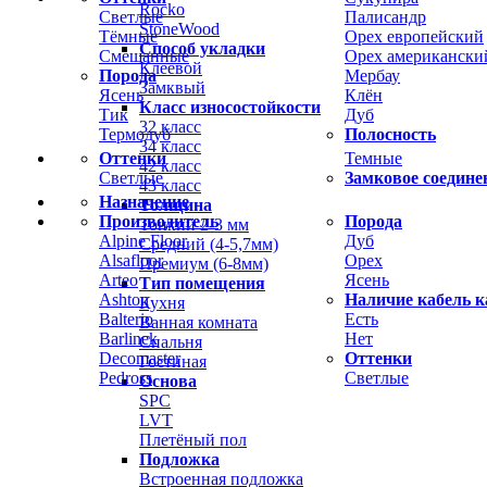
Rocko
Светлые
Палисандр
StoneWood
Тёмные
Орех европейский
Способ укладки
Смешанные
Орех американски
Клеевой
Порода
Мербау
Замквый
Ясень
Клён
Класс износостойкости
Тик
Дуб
32 класс
Термодуб
Полосность
34 класс
Оттенки
Темные
42 класс
Светлые
Замковое соедине
43 класс
Назначение
Толщина
Производитель
Порода
Тонкий 2-3 мм
Alpine Floor
Дуб
Средний (4-5,7мм)
Alsafloor
Орех
Премиум (6-8мм)
Arteo
Ясень
Тип помещения
Ashton
Наличие кабель к
Кухня
Balterio
Есть
Ванная комната
Barlinek
Нет
Спальня
Decomaster
Оттенки
Гостиная
Pedross
Светлые
Основа
SPC
LVT
Плетёный пол
Подложка
Встроенная подложка