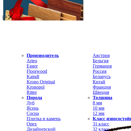
Производитель
Австрия
Arteo
Бельгия
Egger
Германия
Floorwood
Россия
Kaindl
Беларусь
Krono Original
Китай
Kronopol
Франция
Ritter
Швеция
Порода
Толщина
Дуб
8 мм
Ясень
10 мм
Сосна
12 мм
Плитка и камень
Класс износостой
Орех
31 класс
Дизайнерский
32 класс