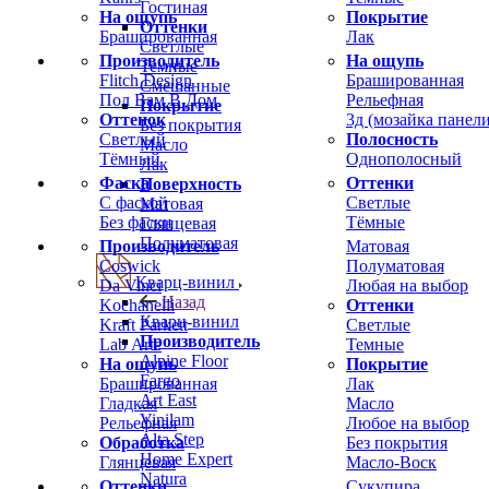
Гостиная
На ощупь
Покрытие
Оттенки
Брашированная
Лак
Светлые
Производитель
На ощупь
Темные
Flitch Design
Брашированная
Смешанные
Пол Вам В Дом
Рельефная
Покрытие
Оттенок
3д (мозайка панели
Без покрытия
Светлый
Полосность
Масло
Тёмный
Однополосный
Лак
Фаска
Оттенки
Поверхность
С фаской
Светлые
Матовая
Без фаски
Тёмные
Глянцевая
Полуматовая
Производитель
Матовая
Coswick
Полуматовая
Кварц-винил
Da Vinci
Любая на выбор
Назад
Kochanelli
Оттенки
Кварц-винил
Kraft Parkett
Светлые
Производитель
Lab Arte
Темные
Alpine Floor
На ощупь
Покрытие
Fargo
Брашированная
Лак
Art East
Гладкая
Масло
Vinilam
Рельефная
Любое на выбор
Alta Step
Обработка
Без покрытия
Home Expert
Глянцевая
Масло-Воск
Natura
Оттенки
Сукупира