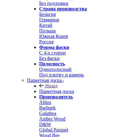
Без подложки
Страна производства
Бельгия
Германия
Китай
Польша
Южная Корея
Россия
Форма фаски
С 4-х сторон
Без фаски
Полосность
Однополосный
Под плитку и камень
Паркетная доска
Назад
Паркетная доска
Производитель
Ablux
Barlinek
Galathea
Amber Wood
D&W
Global Parquet
Wood Bee