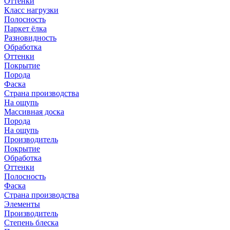
Оттенки
Класс нагрузки
Полосность
Паркет ёлка
Разновидность
Обработка
Оттенки
Покрытие
Порода
Фаска
Страна производства
На ощупь
Массивная доска
Порода
На ощупь
Производитель
Покрытие
Обработка
Оттенки
Полосность
Фаска
Страна производства
Элементы
Производитель
Степень блеска