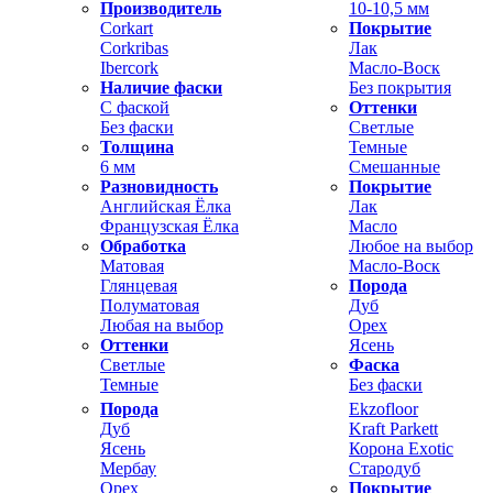
Производитель
10-10,5 мм
Corkart
Покрытие
Corkribas
Лак
Ibercork
Масло-Воск
Наличие фаски
Без покрытия
С фаской
Оттенки
Без фаски
Светлые
Толщина
Темные
6 мм
Смешанные
Разновидность
Покрытие
Английская Ёлка
Лак
Французская Ёлка
Масло
Обработка
Любое на выбор
Матовая
Масло-Воск
Глянцевая
Порода
Полуматовая
Дуб
Любая на выбор
Орех
Оттенки
Ясень
Светлые
Фаска
Темные
Без фаски
Порода
Ekzofloor
Дуб
Kraft Parkett
Ясень
Корона Exotic
Мербау
Стародуб
Орех
Покрытие