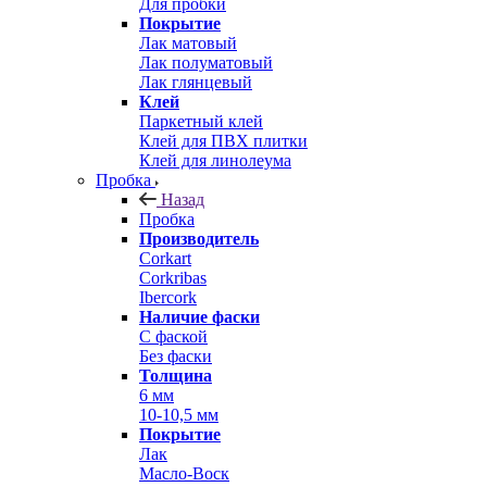
Для пробки
Покрытие
Лак матовый
Лак полуматовый
Лак глянцевый
Клей
Паркетный клей
Клей для ПВХ плитки
Клей для линолеума
Пробка
Назад
Пробка
Производитель
Corkart
Corkribas
Ibercork
Наличие фаски
С фаской
Без фаски
Толщина
6 мм
10-10,5 мм
Покрытие
Лак
Масло-Воск