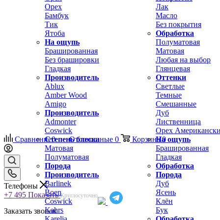
Орех
Лак
Бамбук
Масло
Тик
Без покрытия
Ятоба
Обработка
На ощупь
Полуматовая
Брашированная
Матовая
Без брашировки
Любая на выбор
Гладкая
Глянцевая
Производитель
Оттенки
Ablux
Светлые
Amber Wood
Темные
Amigo
Смешанные
Производитель
Дуб
Admonter
Лиственница
Coswick
Орех Американск
Сравнение
Степень блеска
0
Отложенные
0
Корзина
На ощупь
0
Матовая
Брашированная
Полуматовая
Гладкая
Порода
Обработка
Производитель
Порода
Barlinek
Дуб
Телефоны
Boen
Ясень
+7 495
Показать
Круглосуточно
Coswick
Клён
Kahrs
Бук
Заказать звонок
Karelia
Обработка