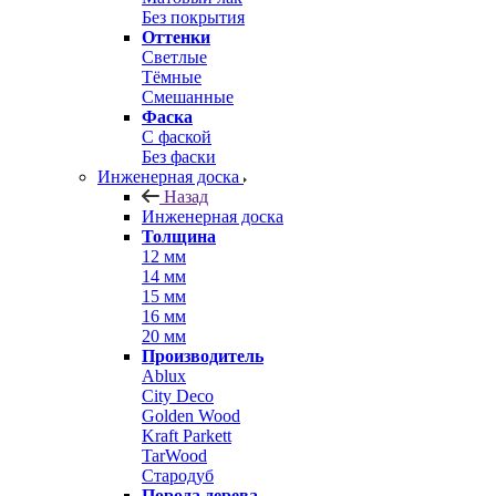
Без покрытия
Оттенки
Светлые
Тёмные
Смешанные
Фаска
С фаской
Без фаски
Инженерная доска
Назад
Инженерная доска
Толщина
12 мм
14 мм
15 мм
16 мм
20 мм
Производитель
Ablux
City Deco
Golden Wood
Kraft Parkett
TarWood
Стародуб
Порода дерева