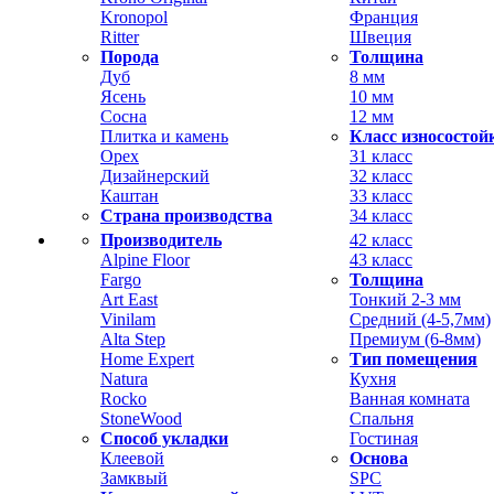
Kronopol
Франция
Ritter
Швеция
Порода
Толщина
Дуб
8 мм
Ясень
10 мм
Сосна
12 мм
Плитка и камень
Класс износостой
Орех
31 класс
Дизайнерский
32 класс
Каштан
33 класс
Страна производства
34 класс
Производитель
42 класс
Alpine Floor
43 класс
Fargo
Толщина
Art East
Тонкий 2-3 мм
Vinilam
Средний (4-5,7мм)
Alta Step
Премиум (6-8мм)
Home Expert
Тип помещения
Natura
Кухня
Rocko
Ванная комната
StoneWood
Спальня
Способ укладки
Гостиная
Клеевой
Основа
Замквый
SPC