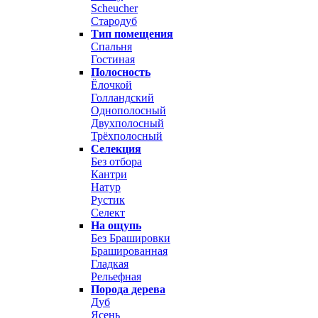
Scheucher
Стародуб
Тип помещения
Спальня
Гостиная
Полосность
Ёлочкой
Голландский
Однополосный
Двухполосный
Трёхполосный
Селекция
Без отбора
Кантри
Натур
Рустик
Селект
На ощупь
Без Брашировки
Брашированная
Гладкая
Рельефная
Порода дерева
Дуб
Ясень