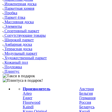
Инженерная доска
Паркетная химия
Пробка
Паркет ёлка
Массивная доска
Элементы
Спортивный паркет
Сопутствующие товары
Широкий паркет
Амбарная доска
Террасная доска
Модульный паркет
Художественный паркет
Кожаный пол
Подложка
Плинтус
Производитель
Австрия
Arteo
Бельгия
Egger
Германия
Floorwood
Россия
Kaindl
Беларусь
Krono Original
Китай