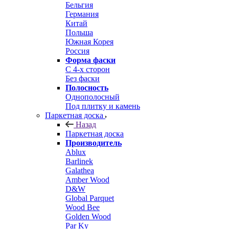
Бельгия
Германия
Китай
Польша
Южная Корея
Россия
Форма фаски
С 4-х сторон
Без фаски
Полосность
Однополосный
Под плитку и камень
Паркетная доска
Назад
Паркетная доска
Производитель
Ablux
Barlinek
Galathea
Amber Wood
D&W
Global Parquet
Wood Bee
Golden Wood
Par Ky