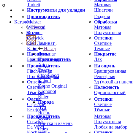
Tarkett
Матовая
Инструменты для укладки
Шпатели
Производитель
Гладкая
Meister
Обработка
Каталог
Winwood
Матовая
Назад
Boen
Полуматовая
Каталог
Coswick
Оттенки
Ellet
Светлые
Ламинат
Kahrs
Темные
Назад
На ощупь
Покрытие
Ламинат
Брашированная
Лак
Производитель
Arteo
Производитель
На ощупь
Egger
Flitch Design
Брашированная
Floorwood
Пол Вам В Дом
Рельефная
Kaindl
Оттенок
3д (мозайка панели
Krono Original
Светлый
Полосность
Kronopol
Тёмный
Однополосный
Ritter
Фаска
Оттенки
Порода
С фаской
Светлые
Дуб
Без фаски
Тёмные
Ясень
Производитель
Матовая
Сосна
Coswick
Полуматовая
Плитка и камень
Da Vinci
Любая на выбор
Орех
Kochanelli
Оттенки