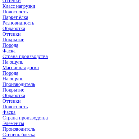
Оттенки
Класс нагрузки
Полосность
Паркет ёлка
Разновидность
Обработка
Оттенки
Покрытие
Порода
Фаска
Страна производства
На ощупь
Массивная доска
Порода
На ощупь
Производитель
Покрытие
Обработка
Оттенки
Полосность
Фаска
Страна производства
Элементы
Производитель
Степень блеска