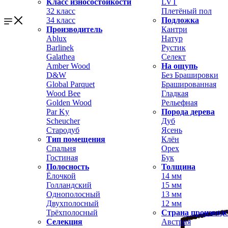
Класс износостойкости
LVT
32 класс
Плетёный пол
34 класс
Подложка
Производитель
Кантри
Ablux
Натур
Barlinek
Рустик
Galathea
Селект
Amber Wood
На ощупь
D&W
Без Брашировки
Global Parquet
Брашированная
Wood Bee
Гладкая
Golden Wood
Рельефная
Par Ky
Порода дерева
Scheucher
Дуб
Стародуб
Ясень
Тип помещения
Клён
Спальня
Орех
Гостиная
Бук
Полосность
Толщина
Ёлочкой
14 мм
Голландский
15 мм
Однополосный
13 мм
Двухполосный
12 мм
Трёхполосный
Страна производ
Селекция
Австрия