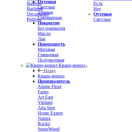
Оттенки
Balterio
Есть
Светлые
Barlinek
Нет
Темные
Decomaster
Оттенки
Смешанные
Pedross
Светлые
Покрытие
Без покрытия
Масло
Лак
Поверхность
Матовая
Глянцевая
Полуматовая
Кварц-винил
Назад
Кварц-винил
Производитель
Alpine Floor
Fargo
Art East
Vinilam
Alta Step
Home Expert
Natura
Rocko
StoneWood