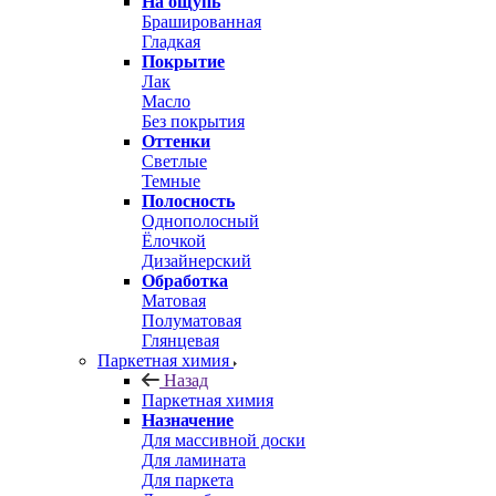
На ощупь
Брашированная
Гладкая
Покрытие
Лак
Масло
Без покрытия
Оттенки
Светлые
Темные
Полосность
Однополосный
Ёлочкой
Дизайнерский
Обработка
Матовая
Полуматовая
Глянцевая
Паркетная химия
Назад
Паркетная химия
Назначение
Для массивной доски
Для ламината
Для паркета