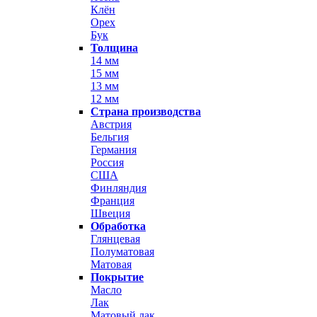
Клён
Орех
Бук
Толщина
14 мм
15 мм
13 мм
12 мм
Страна производства
Австрия
Бельгия
Германия
Россия
США
Финляндия
Франция
Швеция
Обработка
Глянцевая
Полуматовая
Матовая
Покрытие
Масло
Лак
Матовый лак