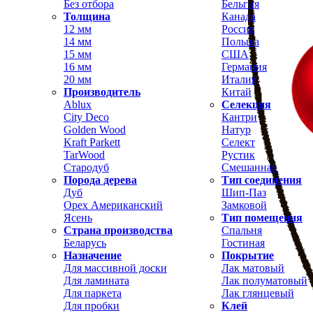
Без отбора
Бельгия
Толщина
Канада
12 мм
Россия
14 мм
Польша
15 мм
США
16 мм
Германия
20 мм
Италия
Производитель
Китай
Ablux
Селекция
City Deco
Кантри
Golden Wood
Натур
Kraft Parkett
Селект
TarWood
Рустик
Стародуб
Смешанная
Порода дерева
Тип соединения
Дуб
Шип-Паз
Орех Американский
Замковой
Ясень
Тип помещения
Страна производства
Спальня
Беларусь
Гостиная
Назначение
Покрытие
Для массивной доски
Лак матовый
Для ламината
Лак полуматовый
Для паркета
Лак глянцевый
Для пробки
Клей