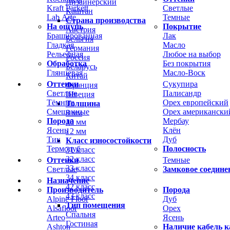
Дизайнерский
Kraft Parkett
Светлые
Каштан
Lab Arte
Темные
Страна производства
На ощупь
Покрытие
Австрия
Брашированная
Лак
Бельгия
Гладкая
Масло
Германия
Рельефная
Любое на выбор
Россия
Обработка
Без покрытия
Беларусь
Глянцевая
Масло-Воск
Китай
Оттенки
Сукупира
Франция
Светлые
Палисандр
Швеция
Тёмные
Орех европейский
Толщина
Смешанные
Орех американски
8 мм
Порода
Мербау
10 мм
Ясень
Клён
12 мм
Тик
Дуб
Класс износостойкости
Термодуб
Полосность
31 класс
32 класс
Оттенки
Темные
33 класс
Светлые
Замковое соедине
34 класс
Назначение
42 класс
Производитель
Порода
43 класс
Alpine Floor
Дуб
Тип помещения
Alsafloor
Орех
Спальня
Arteo
Ясень
Гостиная
Ashton
Наличие кабель к