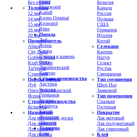
Egger
Без отбора
Бельгия
Floorwood
Толщина
Канада
Kaindl
12 мм
Россия
Krono Original
14 мм
Польша
Kronopol
15 мм
США
Ritter
16 мм
Германия
Порода
20 мм
Италия
Дуб
Производитель
Китай
Ясень
Ablux
Селекция
Сосна
City Deco
Кантри
Плитка и камень
Golden Wood
Натур
Орех
Kraft Parkett
Селект
Дизайнерский
TarWood
Рустик
Каштан
Стародуб
Смешанная
Страна производства
Порода дерева
Тип соединения
Австрия
Дуб
Шип-Паз
Бельгия
Орех Американский
Замковой
Германия
Ясень
Тип помещения
Россия
Страна производства
Спальня
Беларусь
Беларусь
Гостиная
Китай
Назначение
Покрытие
Франция
Для массивной доски
Лак матовый
Швеция
Для ламината
Лак полуматовый
Толщина
Для паркета
Лак глянцевый
8 мм
Для пробки
Клей