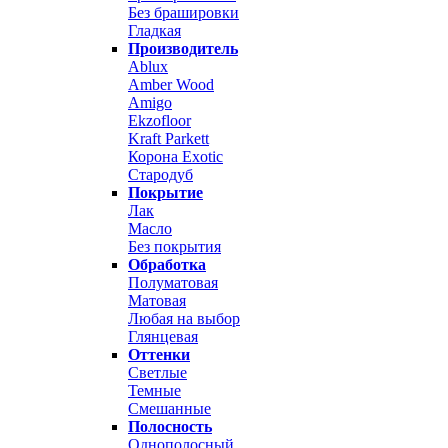
Без брашировки
Гладкая
Производитель
Ablux
Amber Wood
Amigo
Ekzofloor
Kraft Parkett
Корона Exotic
Стародуб
Покрытие
Лак
Масло
Без покрытия
Обработка
Полуматовая
Матовая
Любая на выбор
Глянцевая
Оттенки
Светлые
Темные
Смешанные
Полосность
Однополосный