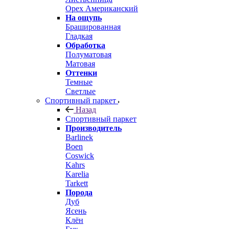
Орех Американский
На ощупь
Брашированная
Гладкая
Обработка
Полуматовая
Матовая
Оттенки
Темные
Светлые
Спортивный паркет
Назад
Спортивный паркет
Производитель
Barlinek
Boen
Coswick
Kahrs
Karelia
Tarkett
Порода
Дуб
Ясень
Клён