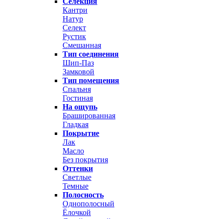
Селекция
Кантри
Натур
Селект
Рустик
Смешанная
Тип соединения
Шип-Паз
Замковой
Тип помещения
Спальня
Гостиная
На ощупь
Брашированная
Гладкая
Покрытие
Лак
Масло
Без покрытия
Оттенки
Светлые
Темные
Полосность
Однополосный
Ёлочкой