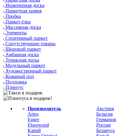
Инженерная доска
Паркетная химия
Пробка
Паркет ёлка
Массивная доска
Элементы
Спортивный паркет
Сопутствующие товары
Широкий паркет
Амбарная доска
Террасная доска
Модульный паркет
Художественный паркет
Кожаный пол
Подложка
Плинтус
Производитель
Австрия
Arteo
Бельгия
Egger
Германия
Floorwood
Россия
Kaindl
Беларусь
Krono Original
Китай