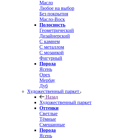
Масло
Любое на выбор
Без покрытия
Масло-Воск
Полосность
Геометрический
Дизайнерский
С камнем
С металлом
С мозаикой
Фигурный
Порода
Ясень
Орех
Мербау
Дуб
Художественный паркет
Назад
Художественный паркет
Оттенки
Светлые
Тёмные
Смешанные
Порода
Ясень