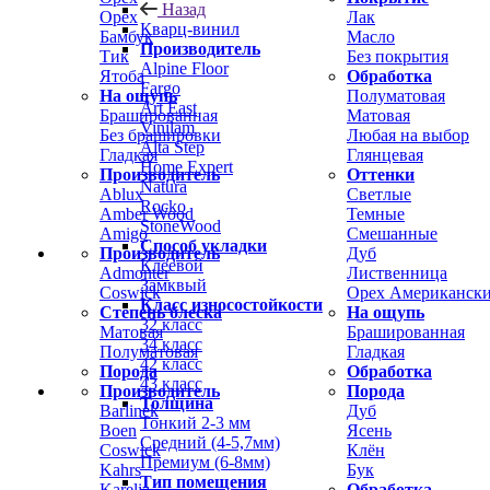
Назад
Орех
Лак
Кварц-винил
Бамбук
Масло
Производитель
Тик
Без покрытия
Alpine Floor
Ятоба
Обработка
Fargo
На ощупь
Полуматовая
Art East
Брашированная
Матовая
Vinilam
Без брашировки
Любая на выбор
Alta Step
Гладкая
Глянцевая
Home Expert
Производитель
Оттенки
Natura
Ablux
Светлые
Rocko
Amber Wood
Темные
StoneWood
Amigo
Смешанные
Способ укладки
Производитель
Дуб
Клеевой
Admonter
Лиственница
Замквый
Coswick
Орех Американск
Класс износостойкости
Степень блеска
На ощупь
32 класс
Матовая
Брашированная
34 класс
Полуматовая
Гладкая
42 класс
Порода
Обработка
43 класс
Производитель
Порода
Толщина
Barlinek
Дуб
Тонкий 2-3 мм
Boen
Ясень
Средний (4-5,7мм)
Coswick
Клён
Премиум (6-8мм)
Kahrs
Бук
Тип помещения
Karelia
Обработка