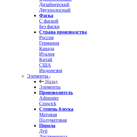
Дизайнерский
Двухполосный
Фаска
С фаской
Без фаски
Страна производства
Россия
Германия
Канада
Италия
Китай
США
Индонезия
Элементы
Назад
Элементы
Производитель
Admonter
Coswick
Степень блеска
Матовая
Полуматовая
Порода
Дуб
Лиственница