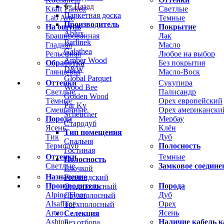
Назад
Kraft Parkett
Светлые
Паркетная доска
Lab Arte
Темные
Производитель
На ощупь
Покрытие
Ablux
Брашированная
Лак
Barlinek
Гладкая
Масло
Galathea
Рельефная
Любое на выбор
Amber Wood
Обработка
Без покрытия
D&W
Глянцевая
Масло-Воск
Global Parquet
Оттенки
Сукупира
Wood Bee
Светлые
Палисандр
Golden Wood
Тёмные
Орех европейский
Par Ky
Смешанные
Орех американски
Scheucher
Порода
Мербау
Стародуб
Ясень
Клён
Тип помещения
Тик
Дуб
Спальня
Термодуб
Полосность
Гостиная
Оттенки
Темные
Полосность
Светлые
Замковое соедине
Ёлочкой
Назначение
Голландский
Производитель
Порода
Однополосный
Alpine Floor
Дуб
Двухполосный
Alsafloor
Орех
Трёхполосный
Arteo
Ясень
Селекция
Ashton
Наличие кабель к
Без отбора