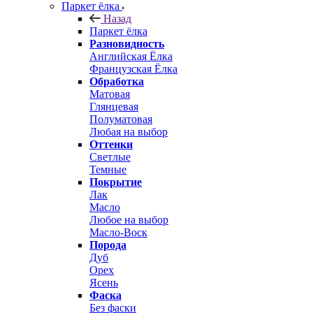
Паркет ёлка
Назад
Паркет ёлка
Разновидность
Английская Ёлка
Французская Ёлка
Обработка
Матовая
Глянцевая
Полуматовая
Любая на выбор
Оттенки
Светлые
Темные
Покрытие
Лак
Масло
Любое на выбор
Масло-Воск
Порода
Дуб
Орех
Ясень
Фаска
Без фаски