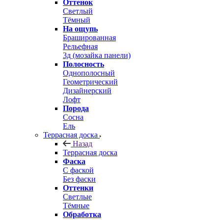
Оттенок
Светлый
Тёмный
На ощупь
Брашированная
Рельефная
3д (мозайка панели)
Полосность
Однополосный
Геометрический
Дизайнерский
Лофт
Порода
Сосна
Ель
Террасная доска
Назад
Террасная доска
Фаска
С фаской
Без фаски
Оттенки
Светлые
Тёмные
Обработка