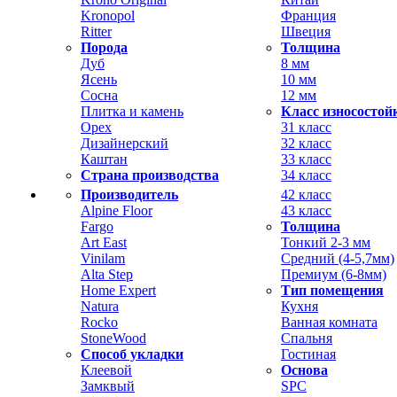
Kronopol
Франция
Ritter
Швеция
Порода
Толщина
Дуб
8 мм
Ясень
10 мм
Сосна
12 мм
Плитка и камень
Класс износостой
Орех
31 класс
Дизайнерский
32 класс
Каштан
33 класс
Страна производства
34 класс
Производитель
42 класс
Alpine Floor
43 класс
Fargo
Толщина
Art East
Тонкий 2-3 мм
Vinilam
Средний (4-5,7мм)
Alta Step
Премиум (6-8мм)
Home Expert
Тип помещения
Natura
Кухня
Rocko
Ванная комната
StoneWood
Спальня
Способ укладки
Гостиная
Клеевой
Основа
Замквый
SPC