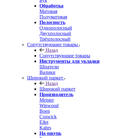
Бук
Обработка
Матовая
Полуматовая
Полосность
Однополосный
Двухполосный
Трёхполосный
Сопутствующие товары
Назад
Сопутствующие товары
Инструменты для укладки
Шпатели
Валики
Широкий паркет
Назад
Широкий паркет
Производитель
Meister
Winwood
Boen
Coswick
Ellet
Kahrs
На ощупь