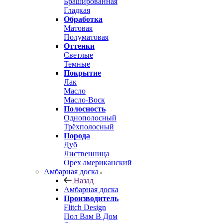
Брашированная
Гладкая
Обработка
Матовая
Полуматовая
Оттенки
Светлые
Темные
Покрытие
Лак
Масло
Масло-Воск
Полосность
Однополосный
Трёхполосный
Порода
Дуб
Лиственница
Орех американский
Амбарная доска
Назад
Амбарная доска
Производитель
Flitch Design
Пол Вам В Дом