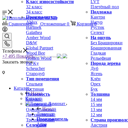
Класс износостойкости
LVT
32 класс
Плетёный пол
34 класс
Подложка
Производитель
Кантри
Ablux
Натур
Сравнение
0
Отложенные
0
Корзина
0
Barlinek
Рустик
Galathea
Селект
Amber Wood
На ощупь
D&W
Без Брашировки
Global Parquet
Брашированная
Телефоны
Wood Bee
Гладкая
+7 495
Показать
Круглосуточно
Golden Wood
Рельефная
Заказать звонок
Par Ky
Порода дерева
Scheucher
Дуб
Стародуб
Ясень
Тип помещения
Клён
Спальня
Орех
Каталог
Гостиная
Бук
Назад
Полосность
Толщина
Каталог
Ёлочкой
14 мм
Ламинат
Голландский
15 мм
Назад
Однополосный
13 мм
Ламинат
Двухполосный
12 мм
Производитель
Трёхполосный
Страна производ
Arteo
Селекция
Австрия