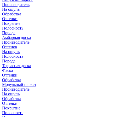
Производитель
На ощупь
Обработка
Оттенки
Покрытие
Полосность
Порода
Амбарная доска
Производитель
Оттенок
На ощупь
Полосность
Порода
Террасная доска
Фаска
Оттенки
Обработка
Модульный паркет
Производитель
На ощупь
Обработка
Оттенки
Покрытие
Полосность