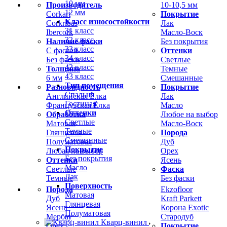
10 мм
Производитель
10-10,5 мм
12 мм
Corkart
Покрытие
Класс износостойкости
Corkribas
Лак
31 класс
Ibercork
Масло-Воск
32 класс
Наличие фаски
Без покрытия
33 класс
С фаской
Оттенки
34 класс
Без фаски
Светлые
42 класс
Толщина
Темные
43 класс
6 мм
Смешанные
Тип помещения
Разновидность
Покрытие
Спальня
Английская Ёлка
Лак
Гостиная
Французская Ёлка
Масло
Оттенки
Обработка
Любое на выбор
Светлые
Матовая
Масло-Воск
Темные
Глянцевая
Порода
Смешанные
Полуматовая
Дуб
Покрытие
Любая на выбор
Орех
Без покрытия
Оттенки
Ясень
Масло
Светлые
Фаска
Лак
Темные
Без фаски
Поверхность
Порода
Ekzofloor
Матовая
Дуб
Kraft Parkett
Глянцевая
Ясень
Корона Exotic
Полуматовая
Мербау
Стародуб
Кварц-винил
Орех
Покрытие