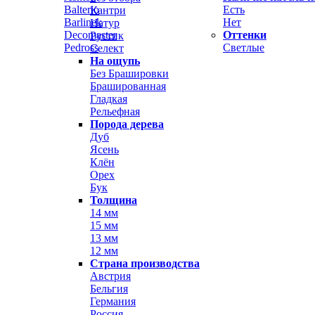
Balterio
Есть
Кантри
Barlinek
Нет
Натур
Decomaster
Оттенки
Рустик
Pedross
Светлые
Селект
На ощупь
Без Брашировки
Брашированная
Гладкая
Рельефная
Порода дерева
Дуб
Ясень
Клён
Орех
Бук
Толщина
14 мм
15 мм
13 мм
12 мм
Страна производства
Австрия
Бельгия
Германия
Россия