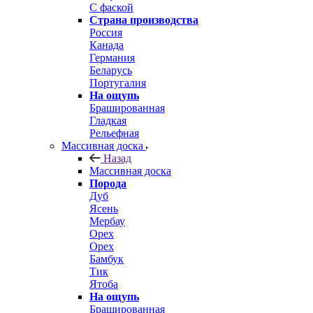
С фаской
Страна производства
Россия
Канада
Германия
Беларусь
Португалия
На ощупь
Брашированная
Гладкая
Рельефная
Массивная доска
Назад
Массивная доска
Порода
Дуб
Ясень
Мербау
Орех
Орех
Бамбук
Тик
Ятоба
На ощупь
Брашированная