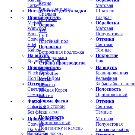
Кухня
Tarkett
Матовая
Ванная комната
Инструменты для укладки
Шпатели
Спальня
Производитель
Гладкая
Гостиная
Meister
Обработка
Основа
Winwood
Матовая
SPC
Boen
Полуматовая
LVT
Coswick
Оттенки
Плетёный пол
Ellet
Светлые
Подложка
Kahrs
Темные
Встроенная подложка
На ощупь
Покрытие
Без подложки
Брашированная
Лак
Страна производства
Производитель
На ощупь
Бельгия
Flitch Design
Брашированная
Германия
Пол Вам В Дом
Рельефная
Китай
Оттенок
3д (мозайка панели
Польша
Светлый
Полосность
Южная Корея
Тёмный
Однополосный
Россия
Форма фаски
Фаска
Оттенки
С 4-х сторон
С фаской
Светлые
Без фаски
Без фаски
Тёмные
Полосность
Производитель
Матовая
Однополосный
Coswick
Полуматовая
Под плитку и камень
Da Vinci
Любая на выбор
Паркетная доска
Kochanelli
Оттенки