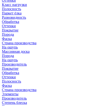
Оттенки
Класс нагрузки
Полосность
Паркет ёлка
Разновидность
Обработка
Оттенки
Покрытие
Порода
Фаска
Страна производства
На ощупь
Массивная доска
Порода
На ощупь
Производитель
Покрытие
Обработка
Оттенки
Полосность
Фаска
Страна производства
Элементы
Производитель
Степень блеска