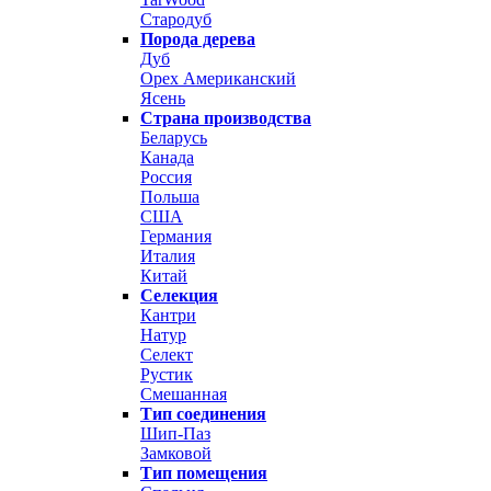
Стародуб
Порода дерева
Дуб
Орех Американский
Ясень
Страна производства
Беларусь
Канада
Россия
Польша
США
Германия
Италия
Китай
Селекция
Кантри
Натур
Селект
Рустик
Смешанная
Тип соединения
Шип-Паз
Замковой
Тип помещения