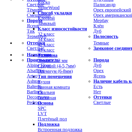
Rocko
Светлые
Палисандр
StoneWood
Тёмные
Орех европейский
Способ укладки
Смешанные
Орех американски
Клеевой
Порода
Мербау
Замквый
Ясень
Клён
Класс износостойкости
Тик
Дуб
32 класс
Термодуб
Полосность
34 класс
Оттенки
Темные
42 класс
Светлые
Замковое соедине
43 класс
Назначение
Толщина
Производитель
Порода
Тонкий 2-3 мм
Alpine Floor
Дуб
Средний (4-5,7мм)
Alsafloor
Орех
Премиум (6-8мм)
Arteo
Ясень
Тип помещения
Ashton
Наличие кабель к
Кухня
Balterio
Есть
Ванная комната
Barlinek
Нет
Спальня
Decomaster
Оттенки
Гостиная
Pedross
Светлые
Основа
SPC
LVT
Плетёный пол
Подложка
Встроенная подложка