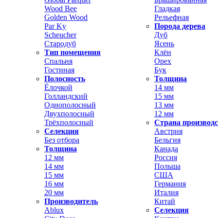
Wood Bee
Гладкая
Golden Wood
Рельефная
Par Ky
Порода дерева
Scheucher
Дуб
Стародуб
Ясень
Тип помещения
Клён
Спальня
Орех
Гостиная
Бук
Полосность
Толщина
Ёлочкой
14 мм
Голландский
15 мм
Однополосный
13 мм
Двухполосный
12 мм
Трёхполосный
Страна производ
Селекция
Австрия
Без отбора
Бельгия
Толщина
Канада
12 мм
Россия
14 мм
Польша
15 мм
США
16 мм
Германия
20 мм
Италия
Производитель
Китай
Ablux
Селекция