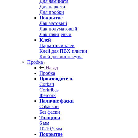
Для ламината
Для паркета
Для пробки
Покрытие
Лак матовый
Лак полуматовый
Лак глянцевый
Клей
Паркетный клей
Клей для ПВХ плитки
Клей для линолеума
Пробка
Назад
Пробка
Производитель
Corkart
Corkribas
Ibercork
Наличие фаски
С фаской
Без фаски
Толщина
6 мм
10-10,5 мм
Покрытие