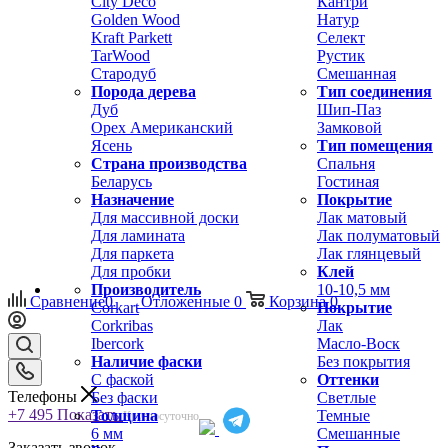
City Deco
Кантри
Golden Wood
Натур
Kraft Parkett
Селект
TarWood
Рустик
Стародуб
Смешанная
Порода дерева
Тип соединения
Дуб
Шип-Паз
Орех Американский
Замковой
Ясень
Тип помещения
Страна производства
Спальня
Беларусь
Гостиная
Назначение
Покрытие
Для массивной доски
Лак матовый
Для ламината
Лак полуматовый
Для паркета
Лак глянцевый
Для пробки
Клей
Производитель
10-10,5 мм
Сравнение
0
Отложенные
0
Корзина
0
Corkart
Покрытие
Corkribas
Лак
Ibercork
Масло-Воск
Наличие фаски
Без покрытия
С фаской
Оттенки
Телефоны
Без фаски
Светлые
+7 495
Показать
Толщина
Темные
Круглосуточно
6 мм
Смешанные
Заказать звонок