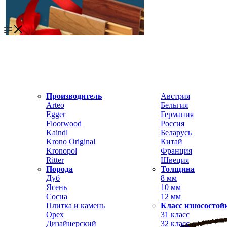
Производитель
Австрия
Arteo
Бельгия
Egger
Германия
Floorwood
Россия
Kaindl
Беларусь
Krono Original
Китай
Kronopol
Франция
Ritter
Швеция
Порода
Толщина
Дуб
8 мм
Ясень
10 мм
Сосна
12 мм
Плитка и камень
Класс износостой
Орех
31 класс
Дизайнерский
32 класс