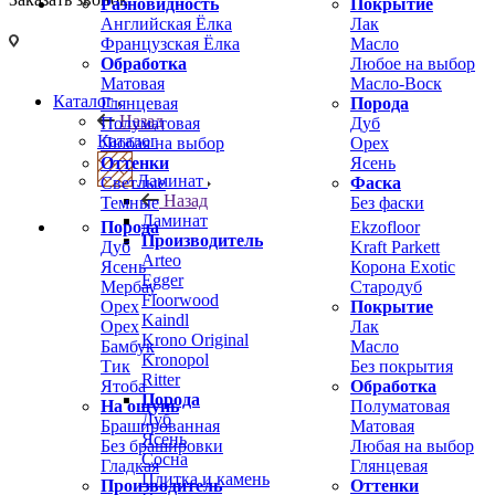
Разновидность
Покрытие
Английская Ёлка
Лак
Французская Ёлка
Масло
Обработка
Любое на выбор
Матовая
Масло-Воск
Каталог
Глянцевая
Порода
Назад
Полуматовая
Дуб
Каталог
Любая на выбор
Орех
Оттенки
Ясень
Ламинат
Светлые
Фаска
Назад
Темные
Без фаски
Ламинат
Порода
Ekzofloor
Производитель
Дуб
Kraft Parkett
Arteo
Ясень
Корона Exotic
Egger
Мербау
Стародуб
Floorwood
Орех
Покрытие
Kaindl
Орех
Лак
Krono Original
Бамбук
Масло
Kronopol
Тик
Без покрытия
Ritter
Ятоба
Обработка
Порода
На ощупь
Полуматовая
Дуб
Брашированная
Матовая
Ясень
Без брашировки
Любая на выбор
Сосна
Гладкая
Глянцевая
Плитка и камень
Производитель
Оттенки