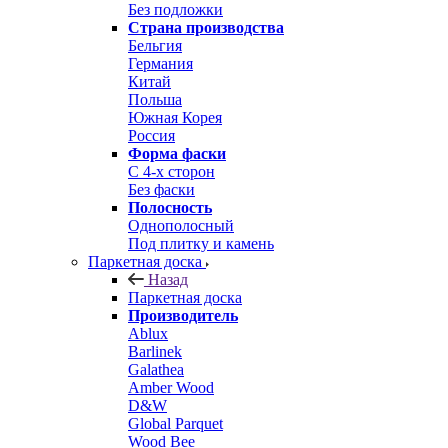
Без подложки
Страна производства
Бельгия
Германия
Китай
Польша
Южная Корея
Россия
Форма фаски
С 4-х сторон
Без фаски
Полосность
Однополосный
Под плитку и камень
Паркетная доска
Назад
Паркетная доска
Производитель
Ablux
Barlinek
Galathea
Amber Wood
D&W
Global Parquet
Wood Bee