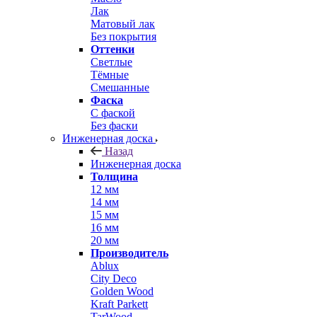
Лак
Матовый лак
Без покрытия
Оттенки
Светлые
Тёмные
Смешанные
Фаска
С фаской
Без фаски
Инженерная доска
Назад
Инженерная доска
Толщина
12 мм
14 мм
15 мм
16 мм
20 мм
Производитель
Ablux
City Deco
Golden Wood
Kraft Parkett
TarWood