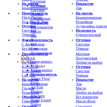
Гостиная
На ощупь
Покрытие
Оттенки
Брашированная
Лак
Светлые
Производитель
На ощупь
Темные
Flitch Design
Брашированная
Смешанные
Пол Вам В Дом
Рельефная
Покрытие
Оттенок
3д (мозайка панели
Без покрытия
Светлый
Полосность
Масло
Тёмный
Однополосный
Лак
Фаска
Оттенки
Поверхность
С фаской
Светлые
Матовая
Без фаски
Тёмные
Глянцевая
Полуматовая
Производитель
Матовая
Coswick
Полуматовая
Кварц-винил
Da Vinci
Любая на выбор
Назад
Kochanelli
Оттенки
Кварц-винил
Kraft Parkett
Светлые
Производитель
Lab Arte
Темные
Alpine Floor
На ощупь
Покрытие
Fargo
Брашированная
Лак
Art East
Гладкая
Масло
Vinilam
Рельефная
Любое на выбор
Alta Step
Обработка
Без покрытия
Home Expert
Глянцевая
Масло-Воск
Natura
Оттенки
Сукупира