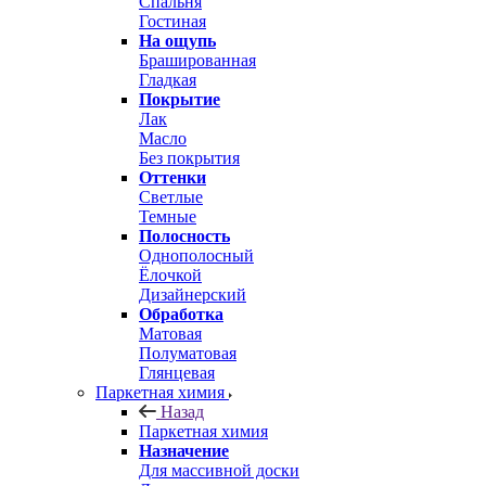
Спальня
Гостиная
На ощупь
Брашированная
Гладкая
Покрытие
Лак
Масло
Без покрытия
Оттенки
Светлые
Темные
Полосность
Однополосный
Ёлочкой
Дизайнерский
Обработка
Матовая
Полуматовая
Глянцевая
Паркетная химия
Назад
Паркетная химия
Назначение
Для массивной доски