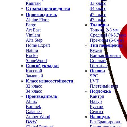
Каштан
33 класс
Страна производства
34 класс
Производитель
42 класс
Alpine Floor
43 класс
Fargo
Толщина
Art East
Тонкий 2-3 мм
Vinilam
Средний (4-5,7мм)
Alta Step
Премиум (6-8мм)
Home Expert
Тип помещения
Natura
Кухня
Rocko
Ванная комната
StoneWood
Спальня
Способ укладки
Гостиная
Клеевой
Основа
Замквый
SPC
Класс износостойкости
LVT
32 класс
Плетёный пол
34 класс
Подложка
Производитель
Кантри
Ablux
Натур
Barlinek
Рустик
Galathea
Селект
Amber Wood
На ощупь
D&W
Без Брашировки
Global Parquet
Брашированная