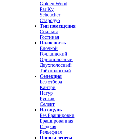
Golden Wood
Par Ky
Scheucher
Стародуб
Тип помещения
Спальня
Гостиная
Полосность
Ёлочкой
Голландский
Однополосный
Двухполосный
Трёхполосный
Селекция
Без отбора
Кантри
Натур
Рустик
Селект
На ощупь
Без Брашировки
Брашированная
Гладкая
Рельефная
Порода дерева